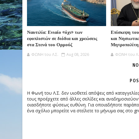
Ναυτιλία: Ενιαίο «όχι» των
Επίσκεψη του
εφοπλιστών σε διόδια και χρεώσεις
και Νησιωτικ
στα Στενά του Ορμούζ
Μητροπολίτη
ΦΩΝΗ του Λ.Σ.
Aug 08, 2026
ΦΩΝΗ του Λ.
NO
POS
Η Φωνή του Λ.Σ. δεν υιοθετεί απόψεις από καταγγελί
τους προέρχετε από άλλες σελίδες και αναδημοσιεύοντ
οιασδήποτε φύσεως ευθύνη. Για οποιαδήποτε παράπονα
ένα σχόλιο μπορείτε να στείλετε το μήνυμα σας στο gr