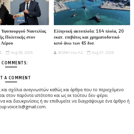
 Υφυπουργού Ναυτιλίας
Ελληνική ακτοπλοΐα: 164 πλοία, 20
ής Πολιτικής στον
εκατ. επιβάτες και χρηματοδοτικό
 Λέρου
κενό άνω των €5 δισ.
Σ.
Aug 08, 2026
ΦΩΝΗ του Λ.Σ.
Aug 07, 2026
 COMMENTS:
T A COMMENT
ες και σχόλια αναγνωστών καθώς και άρθρα που το περιεχόμενο
αι στον παρόντα ιστότοπο και ως εκ τούτου δεν φέρει
 και διευκρινίσεις ή αν επιθυμείτε να διαγράψουμε ένα άρθρο ή
oup.voice.ls@gmail.com.