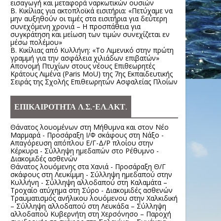
εισαγωγή και μεταφορά ναρκωτικών ουσιών
Β. Κικίλιας για ακτοπλοϊκά εισιτήρια: «Πετύχαμε να
μην αυξηθούν οι τιμές στα εισιτήρια για δεύτερη
συνεχόμενη χρονιά – Η προσπάθεια για
συγκράτηση και μείωση των τιμών συνεχίζεται εν
μέσω πολέμου»
Β. Κικίλιας από Κυλλήνη: «Το Λιμενικό στην πρώτη
γραμμή για την ασφάλεια χιλιάδων επιβατών»
Απονομή Πτυχίων στους νέους Επιθεωρητές
Κράτους Λιμένα (Paris MoU) της 7ης Εκπαιδευτικής
Σειράς της Σχολής Επιθεωρητών Ασφαλείας Πλοίων
ΕΠΙΚΑΙΡΟΤΗΤΑ Λ.Σ.-ΕΛ.ΑΚΤ.
Θάνατος λουομένων στη Μήθυμνα και στον Νέο
Μαρμαρά - Προσάραξη Ι/Φ σκάφους στη Νάξο -
Απαγόρευση απόπλου Ε/Γ-Δ/Ρ πλοίου στην
Κέρκυρα - Σύλληψη ημεδαπών στο Ρέθυμνο -
Διακομιδές ασθενών
Θάνατος λουόμενης στα Χανιά - Προσάραξη Θ/Γ
σκάφους στη Λευκίμμη - Σύλληψη ημεδαπού στην
Κυλλήνη - Σύλληψη αλλοδαπού στη Καλαμάτα –
Τροχαίο ατύχημα στη Σύρο - Διακομιδές ασθενών
Τραυματισμός ανήλικου λουόμενου στην Χαλκιδική
– Σύλληψη αλλοδαπού στη Λευκάδα – Σύλληψη
αλλοδαπού Κυβερνήτη στη Χερσόνησο – Παροχή