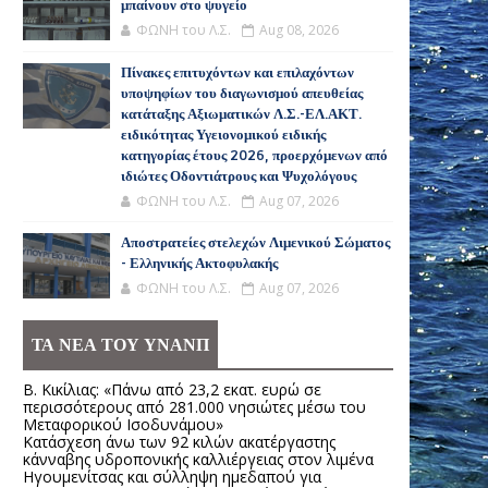
μπαίνουν στο ψυγείο
ΦΩΝΗ του Λ.Σ.
Aug 08, 2026
Πίνακες επιτυχόντων και επιλαχόντων
υποψηφίων του διαγωνισμού απευθείας
κατάταξης Αξιωματικών Λ.Σ.-ΕΛ.ΑΚΤ.
ειδικότητας Υγειονομικού ειδικής
κατηγορίας έτους 2026, προερχόμενων από
ιδιώτες Οδοντιάτρους και Ψυχολόγους
ΦΩΝΗ του Λ.Σ.
Aug 07, 2026
Αποστρατείες στελεχών Λιμενικού Σώματος
- Ελληνικής Ακτοφυλακής
ΦΩΝΗ του Λ.Σ.
Aug 07, 2026
ΤΑ ΝΕΑ ΤΟΥ ΥΝΑΝΠ
Β. Κικίλιας: «Πάνω από 23,2 εκατ. ευρώ σε
περισσότερους από 281.000 νησιώτες μέσω του
Μεταφορικού Ισοδυνάμου»
Κατάσχεση άνω των 92 κιλών ακατέργαστης
κάνναβης υδροπονικής καλλιέργειας στον λιμένα
Ηγουμενίτσας και σύλληψη ημεδαπού για