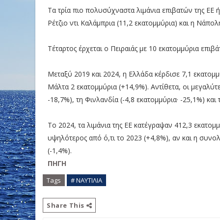
Τα τρία πιο πολυσύχναστα λιμάνια επιβατών της ΕΕ ήτ
Ρέτζιο ντι Καλάμπρια (11,2 εκατομμύρια) και η Νάπολ
Τέταρτος έρχεται ο Πειραιάς με 10 εκατομμύρια επιβάτ
Μεταξύ 2019 και 2024, η Ελλάδα κέρδισε 7,1 εκατομμύ
Μάλτα 2 εκατομμύρια (+14,9%). Αντίθετα, οι μεγαλύτ
-18,7%), τη Φινλανδία (-4,8 εκατομμύρια· -25,1%) και 
Το 2024, τα λιμάνια της ΕΕ κατέγραψαν 412,3 εκατομ
υψηλότερος από ό,τι το 2023 (+4,8%), αν και η συνο
(-1,4%).
ΠΗΓΗ
Tags
# ΝΑΥΤΙΛΙΑ
Share This