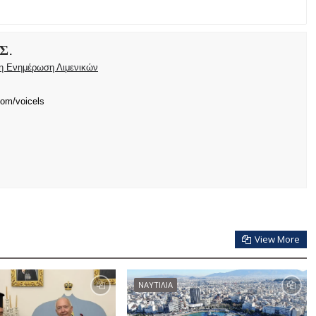
Σ.
ρη Ενημέρωση Λιμενικών
com/voicels
View More
ΝΑΥΤΙΛΙΑ