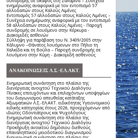
συνδρομής σε σκάφος στη Σαλαμίνα – Συνέχεια
ενημέρωσης αναφορικά με τον εντοπισμό 57
αλλοδαπών στους Καλούς Λιμένες
Εντοπισμός 57 αλλοδαπών στους Καλούς Λιμένες –
Συνέχεια ενημέρωσης αναφορικά με τον εντοπισμό
58 αλλοδαπών στους Καλούς Λιμένες - Παροχή
συνδρομής σε λουόμενο στην Κέρκυρα -
Διακομιδές ασθενών
Σύλληψη για παράβαση του Ν. 3409/2005 στην
Κάλυμνο –Θάνατος λουόμενων στο Πήλιο τη
Χαλκίδα και τη Βούλα – Παροχή συνδρομής σε
λουόμενο στην Κύμη - Διακομιδή ασθενούς
ΑΝΑΚΟΙΝΩΣΕΙΣ Λ.Σ.-ΕΛ.ΑΚΤ.
Ενημερωτική συνάντηση στο πλαίσιο της
διενέργειας ανοιχτού Τεχνικού Διαλόγου
Πίνακες επιτυχόντων και επιλαχόντων υποψηφίων
του διαγωνισμού απευθείας κατάταξης
Αξιωματικών Λ.Σ.-ΕΛ.ΑΚΤ. ειδικότητας Υγειονομικού
ειδικής κατηγορίας έτους 2026, προερχόμενων από
ιδιώτες Οδοντιάτρους και Ψυχολόγους
Ενημερωτική συνάντηση στο πλαίσιο της
διενέργειας ανοιχτού Τεχνικού Διαλόγου
Προκήρυξη ανοικτού δημόσιου διεθνούς
επαναληπτικού μειοδοτικού διαγωνισμού
Ενημερωτική συνάντηση στο πλαίσιο της