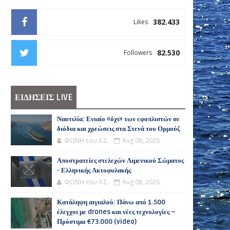
382.433
Likes
82.530
Followers
ΕΙΔΗΣΕΙΣ LIVE
Ναυτιλία: Ενιαίο «όχι» των εφοπλιστών σε
διόδια και χρεώσεις στα Στενά του Ορμούζ
ΦΩΝΗ του Λ.Σ.
Aug 08, 2026
Αποστρατείες στελεχών Λιμενικού Σώματος
- Ελληνικής Ακτοφυλακής
ΦΩΝΗ του Λ.Σ.
Aug 08, 2026
Κατάληψη αιγιαλού: Πάνω από 1.500
έλεγχοι με drones και νέες τεχνολογίες –
Πρόστιμα €73.000 (video)