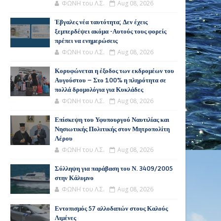
ΦΩΝΗ του Λ.Σ.
Aug 08, 2026
Έβγαλες νέα ταυτότητα; Δεν έχεις
ξεμπερδέψει ακόμα -Αυτούς τους φορείς
πρέπει να ενημερώσεις
ΦΩΝΗ του Λ.Σ.
Aug 08, 2026
Κορυφώνεται η έξοδος των εκδρομέων του
Αυγούστου – Στο 100% η πληρότητα σε
πολλά δρομολόγια για Κυκλάδες
ΦΩΝΗ του Λ.Σ.
Aug 08, 2026
Επίσκεψη του Υφυπουργού Ναυτιλίας και
Νησιωτικής Πολιτικής στον Μητροπολίτη
Λέρου
ΦΩΝΗ του Λ.Σ.
Aug 08, 2026
Σύλληψη για παράβαση του Ν. 3409/2005
στην Κάλυμνο
ΦΩΝΗ του Λ.Σ.
Aug 08, 2026
Εντοπισμός 57 αλλοδαπών στους Καλούς
Λιμένες