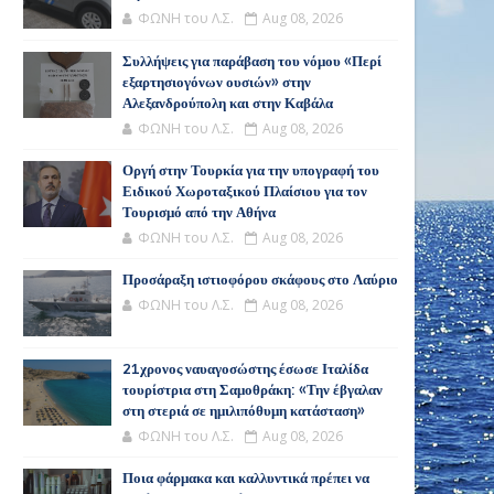
ΦΩΝΗ του Λ.Σ.
Aug 08, 2026
Συλλήψεις για παράβαση του νόμου «Περί
εξαρτησιογόνων ουσιών» στην
Αλεξανδρούπολη και στην Καβάλα
ΦΩΝΗ του Λ.Σ.
Aug 08, 2026
Οργή στην Τουρκία για την υπογραφή του
Ειδικού Χωροταξικού Πλαίσιου για τον
Τουρισμό από την Αθήνα
ΦΩΝΗ του Λ.Σ.
Aug 08, 2026
Προσάραξη ιστιοφόρου σκάφους στο Λαύριο
ΦΩΝΗ του Λ.Σ.
Aug 08, 2026
21χρονος ναυαγοσώστης έσωσε Ιταλίδα
τουρίστρια στη Σαμοθράκη: «Την έβγαλαν
στη στεριά σε ημιλιπόθυμη κατάσταση»
ΦΩΝΗ του Λ.Σ.
Aug 08, 2026
Ποια φάρμακα και καλλυντικά πρέπει να