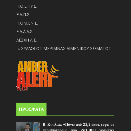
Π.Ο.Ε.ΠΥ.Σ.
Ε.Α.Π.Σ.
Π.ΟM.EN.Σ.
Ε.Α.Α.Λ.Σ.
ΛΕΣΧΗ Λ.Σ.
π. ΣΥΛΛΟΓΟΣ ΜΕΡΙΜΝΑΣ ΛΙΜΕΝΙΚΟΥ ΣΩΜΑΤΟΣ
ΠΡΟΣΦΑΤΑ
Β. Κικίλιας: «Πάνω από 23,2 εκατ. ευρώ σε
περισσότερους από 281.000 νησιώτες