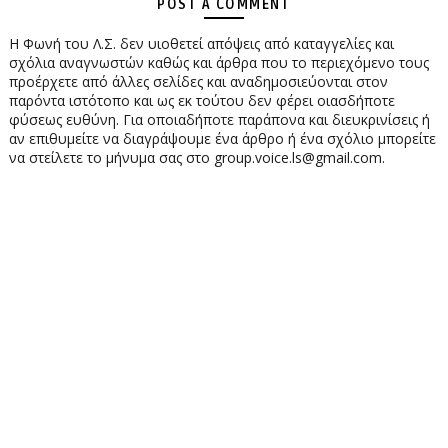
POST A COMMENT
Η Φωνή του Λ.Σ. δεν υιοθετεί απόψεις από καταγγελίες και
σχόλια αναγνωστών καθώς και άρθρα που το περιεχόμενο τους
προέρχετε από άλλες σελίδες και αναδημοσιεύονται στον
παρόντα ιστότοπο και ως εκ τούτου δεν φέρει οιασδήποτε
φύσεως ευθύνη. Για οποιαδήποτε παράπονα και διευκρινίσεις ή
αν επιθυμείτε να διαγράψουμε ένα άρθρο ή ένα σχόλιο μπορείτε
να στείλετε το μήνυμα σας στο group.voice.ls@gmail.com.