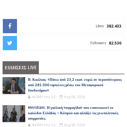
382.433
Likes
82.530
Followers
ΕΙΔΗΣΕΙΣ LIVE
Β. Κικίλιας: «Πάνω από 23,2 εκατ. ευρώ σε περισσότερους
από 281.000 νησιώτες μέσω του Μεταφορικού
Ισοδυνάμου»
ΦΩΝΗ του Λ.Σ.
Aug 06, 2026
Meridiam: Η γαλλική «σφραγίδα» που επανεκκινεί το
καλώδιο Ελλάδας – Κύπρου και αλλάζει τις γεωπολιτικές
ισορροπίες
ΦΩΝΗ του Λ.Σ.
Aug 06, 2026