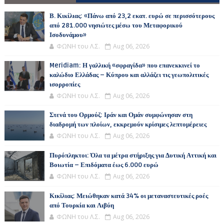
Β. Κικίλιας: «Πάνω από 23,2 εκατ. ευρώ σε περισσότερους
από 281.000 νησιώτες μέσω του Μεταφορικού
Ισοδυνάμου»
ΦΩΝΗ του Λ.Σ.
Aug 06, 2026
Meridiam: Η γαλλική «σφραγίδα» που επανεκκινεί το
καλώδιο Ελλάδας – Κύπρου και αλλάζει τις γεωπολιτικές
ισορροπίες
ΦΩΝΗ του Λ.Σ.
Aug 06, 2026
Στενά του Ορμούζ: Ιράν και Ομάν συμφώνησαν στη
διαδρομή των πλοίων, εκκρεμούν κρίσιμες λεπτομέρειες
ΦΩΝΗ του Λ.Σ.
Aug 06, 2026
Πυρόπληκτοι: Όλα τα μέτρα στήριξης για Δυτική Αττική και
Βοιωτία – Επιδόματα έως 6.000 ευρώ
ΦΩΝΗ του Λ.Σ.
Aug 06, 2026
Κικίλιας: Μειώθηκαν κατά 34% οι μεταναστευτικές ροές
από Τουρκία και Λιβύη
ΦΩΝΗ του Λ.Σ.
Aug 06, 2026