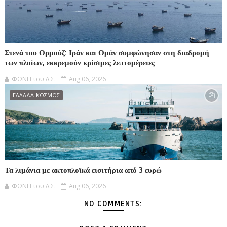
Στενά του Ορμούζ: Ιράν και Ομάν συμφώνησαν στη διαδρομή
των πλοίων, εκκρεμούν κρίσιμες λεπτομέρειες
ΦΩΝΗ του Λ.Σ.
Aug 06, 2026
ΕΛΛΑΔΑ-ΚΟΣΜΟΣ
Τα λιμάνια με ακτοπλοϊκά εισιτήρια από 3 ευρώ
ΦΩΝΗ του Λ.Σ.
Aug 06, 2026
NO COMMENTS: