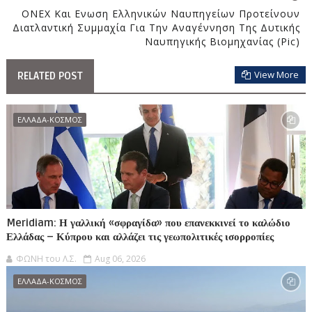
ONEX Και Eνωση Ελληνικών Ναυπηγείων Προτείνουν
Διατλαντική Συμμαχία Για Την Αναγέννηση Της Δυτικής
Ναυπηγικής Βιομηχανίας (pic)
View More
RELATED POST
ΕΛΛΑΔΑ-ΚΟΣΜΟΣ
Meridiam: Η γαλλική «σφραγίδα» που επανεκκινεί το καλώδιο
Ελλάδας – Κύπρου και αλλάζει τις γεωπολιτικές ισορροπίες
ΦΩΝΗ του Λ.Σ.
Aug 06, 2026
ΕΛΛΑΔΑ-ΚΟΣΜΟΣ