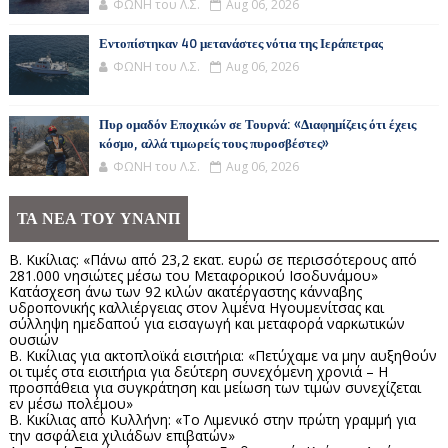
ΦΩΝΗ του Λ.Σ.
Aug 06, 2026
Εντοπίστηκαν 40 μετανάστες νότια της Ιεράπετρας
ΦΩΝΗ του Λ.Σ.
Aug 06, 2026
Πυρ ομαδόν Εποχικών σε Τουρνά: «Διαφημίζεις ότι έχεις
κόσμο, αλλά τιμωρείς τους πυροσβέστες»
ΦΩΝΗ του Λ.Σ.
Aug 06, 2026
ΤΑ ΝΕΑ ΤΟΥ ΥΝΑΝΠ
Β. Κικίλιας: «Πάνω από 23,2 εκατ. ευρώ σε περισσότερους από
281.000 νησιώτες μέσω του Μεταφορικού Ισοδυνάμου»
Κατάσχεση άνω των 92 κιλών ακατέργαστης κάνναβης
υδροπονικής καλλιέργειας στον λιμένα Ηγουμενίτσας και
σύλληψη ημεδαπού για εισαγωγή και μεταφορά ναρκωτικών
ουσιών
Β. Κικίλιας για ακτοπλοϊκά εισιτήρια: «Πετύχαμε να μην αυξηθούν
οι τιμές στα εισιτήρια για δεύτερη συνεχόμενη χρονιά – Η
προσπάθεια για συγκράτηση και μείωση των τιμών συνεχίζεται
εν μέσω πολέμου»
Β. Κικίλιας από Κυλλήνη: «Το Λιμενικό στην πρώτη γραμμή για
την ασφάλεια χιλιάδων επιβατών»