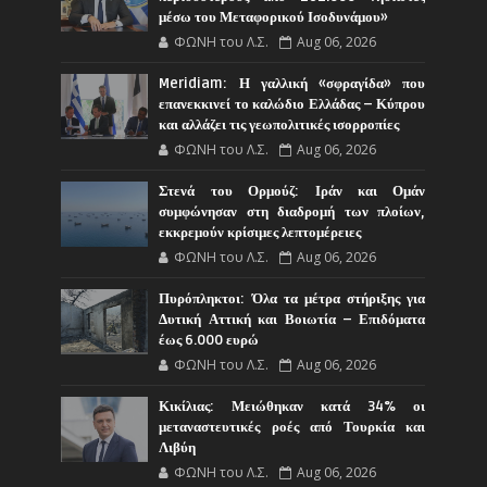
μέσω του Μεταφορικού Ισοδυνάμου»
ΦΩΝΗ του Λ.Σ.
Aug 06, 2026
Meridiam: Η γαλλική «σφραγίδα» που
επανεκκινεί το καλώδιο Ελλάδας – Κύπρου
και αλλάζει τις γεωπολιτικές ισορροπίες
ΦΩΝΗ του Λ.Σ.
Aug 06, 2026
Στενά του Ορμούζ: Ιράν και Ομάν
συμφώνησαν στη διαδρομή των πλοίων,
εκκρεμούν κρίσιμες λεπτομέρειες
ΦΩΝΗ του Λ.Σ.
Aug 06, 2026
Πυρόπληκτοι: Όλα τα μέτρα στήριξης για
Δυτική Αττική και Βοιωτία – Επιδόματα
έως 6.000 ευρώ
ΦΩΝΗ του Λ.Σ.
Aug 06, 2026
Κικίλιας: Μειώθηκαν κατά 34% οι
μεταναστευτικές ροές από Τουρκία και
Λιβύη
ΦΩΝΗ του Λ.Σ.
Aug 06, 2026