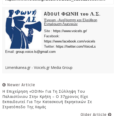
About ΦΩΝΗ του Λ.Σ.
Έγκυρη - Ανεξάρτητη και Ελεύθερη
Ενημέρωση Λιμενικών
Site :
https://www.voicels.gr/
Facebook:
https://www.facebook.com/voicels
Twitter:
https://twitter.com/VoiceLs
Email:
group.voice.ls@gmail.com
Limenikanea.gr - Voicels.gr Media Group
Newer Article
Η Επιχείρηση «ODIN» Για Τη Σύλληψη Του
Παλαιστίνιου Στην Κρήτη – Ο 37χρονος Είχε
Εκπαιδευτεί Για Την Κατασκευή Εκρηκτικών Σε
Στρατόπεδο Της Χαμάς
Older Article