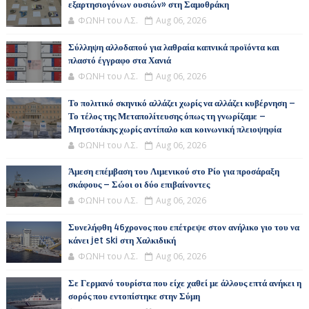
εξαρτησιογόνων ουσιών» στη Σαμοθράκη
ΦΩΝΗ του Λ.Σ.
Aug 06, 2026
Σύλληψη αλλοδαπού για λαθραία καπνικά προϊόντα και
πλαστό έγγραφο στα Χανιά
ΦΩΝΗ του Λ.Σ.
Aug 06, 2026
Το πολιτικό σκηνικό αλλάζει χωρίς να αλλάζει κυβέρνηση –
Το τέλος της Μεταπολίτευσης όπως τη γνωρίζαμε –
Μητσοτάκης χωρίς αντίπαλο και κοινωνική πλειοψηφία
ΦΩΝΗ του Λ.Σ.
Aug 06, 2026
Άμεση επέμβαση του Λιμενικού στο Ρίο για προσάραξη
σκάφους – Σώοι οι δύο επιβαίνοντες
ΦΩΝΗ του Λ.Σ.
Aug 06, 2026
Συνελήφθη 46χρονος που επέτρεψε στον ανήλικο γιο του να
κάνει jet ski στη Χαλκιδική
ΦΩΝΗ του Λ.Σ.
Aug 06, 2026
Σε Γερμανό τουρίστα που είχε χαθεί με άλλους επτά ανήκει η
σορός που εντοπίστηκε στην Σύμη