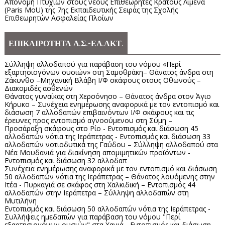
Απονομή Πτυχίων στους νέους Επιθεωρητές Κράτους Λιμένα
(Paris MoU) της 7ης Εκπαιδευτικής Σειράς της Σχολής
Επιθεωρητών Ασφαλείας Πλοίων
ΕΠΙΚΑΙΡΟΤΗΤΑ Λ.Σ.-ΕΛ.ΑΚΤ.
Σύλληψη αλλοδαπού για παράβαση του νόμου «Περί
εξαρτησιογόνων ουσιών» στη Σαμοθράκη– Θάνατος άνδρα στη
Ζάκυνθο –Μηχανική Βλάβη Ι/Φ σκάφους στους Οθωνούς –
Διακομιδές ασθενών
Θάνατος γυναίκας στη Χερσόνησο – Θάνατος άνδρα στον Άγιο
Κήρυκο – Συνέχεια ενημέρωσης αναφορικά με τον εντοπισμό και
διάσωση 7 αλλοδαπών επιβαινόντων Ι/Φ σκάφους και τις
έρευνες προς εντοπισμό αγνοούμενου στη Σύμη –
Προσάραξη σκάφους στο Ρίο - Εντοπισμός και διάσωση 45
αλλοδαπών νότια της Ιεράπετρας - Εντοπισμός και διάσωση 33
αλλοδαπών νοτιοδυτικά της Γαύδου – Σύλληψη αλλοδαπού στα
Νέα Μουδανιά για διακίνηση απομιμητικών προϊόντων -
Εντοπισμός και διάσωση 32 αλλοδαπ
Συνέχεια ενημέρωσης αναφορικά με τον εντοπισμό και διάσωση
50 αλλοδαπών νότια της Ιεράπετρας – Θάνατος λουόμενης στην
Ιτέα - Πυρκαγιά σε σκάφος στη Χαλκιδική – Εντοπισμός 44
αλλοδαπών στην Ιεράπετρα – Σύλληψη αλλοδαπών στη
Μυτιλήνη
Εντοπισμός και διάσωση 50 αλλοδαπών νότια της Ιεράπετρας -
Συλλήψεις ημεδαπών για παράβαση του νόμου "Περί
εξαρτησιογόνων ουσιών" στα Χανιά - Εντοπισμός και διάσωση