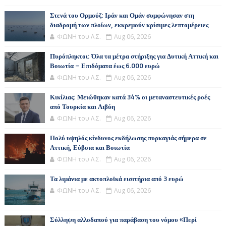
Στενά του Ορμούζ: Ιράν και Ομάν συμφώνησαν στη
διαδρομή των πλοίων, εκκρεμούν κρίσιμες λεπτομέρειες
ΦΩΝΗ του Λ.Σ.
Aug 06, 2026
Πυρόπληκτοι: Όλα τα μέτρα στήριξης για Δυτική Αττική και
Βοιωτία – Επιδόματα έως 6.000 ευρώ
ΦΩΝΗ του Λ.Σ.
Aug 06, 2026
Κικίλιας: Μειώθηκαν κατά 34% οι μεταναστευτικές ροές
από Τουρκία και Λιβύη
ΦΩΝΗ του Λ.Σ.
Aug 06, 2026
Πολύ υψηλός κίνδυνος εκδήλωσης πυρκαγιάς σήμερα σε
Αττική, Εύβοια και Βοιωτία
ΦΩΝΗ του Λ.Σ.
Aug 06, 2026
Τα λιμάνια με ακτοπλοϊκά εισιτήρια από 3 ευρώ
ΦΩΝΗ του Λ.Σ.
Aug 06, 2026
Σύλληψη αλλοδαπού για παράβαση του νόμου «Περί