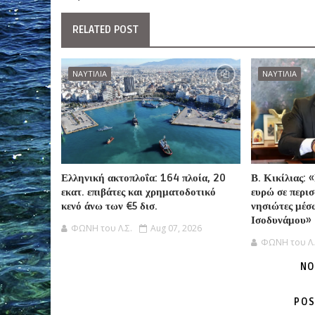
RELATED POST
ΝΑΥΤΙΛΙΑ
ΝΑΥΤΙΛΙΑ
Ελληνική ακτοπλοΐα: 164 πλοία, 20
Β. Κικίλιας: 
εκατ. επιβάτες και χρηματοδοτικό
ευρώ σε περι
κενό άνω των €5 δισ.
νησιώτες μέσ
Ισοδυνάμου»
ΦΩΝΗ του Λ.Σ.
Aug 07, 2026
ΦΩΝΗ του Λ.
NO
POS