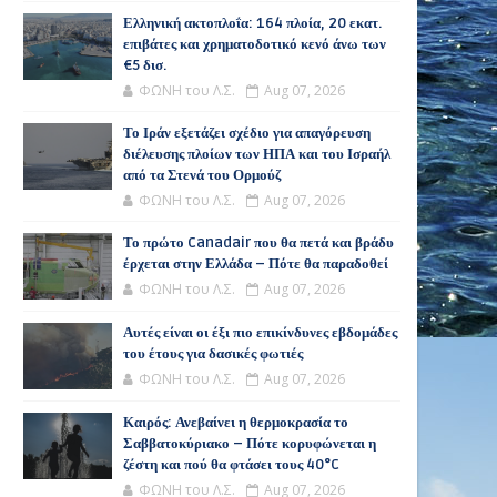
Ελληνική ακτοπλοΐα: 164 πλοία, 20 εκατ.
επιβάτες και χρηματοδοτικό κενό άνω των
€5 δισ.
ΦΩΝΗ του Λ.Σ.
Aug 07, 2026
Το Ιράν εξετάζει σχέδιο για απαγόρευση
διέλευσης πλοίων των ΗΠΑ και του Ισραήλ
από τα Στενά του Ορμούζ
ΦΩΝΗ του Λ.Σ.
Aug 07, 2026
Το πρώτο Canadair που θα πετά και βράδυ
έρχεται στην Ελλάδα – Πότε θα παραδοθεί
ΦΩΝΗ του Λ.Σ.
Aug 07, 2026
Αυτές είναι οι έξι πιο επικίνδυνες εβδομάδες
του έτους για δασικές φωτιές
ΦΩΝΗ του Λ.Σ.
Aug 07, 2026
Καιρός: Ανεβαίνει η θερμοκρασία το
Σαββατοκύριακο – Πότε κορυφώνεται η
ζέστη και πού θα φτάσει τους 40°C
ΦΩΝΗ του Λ.Σ.
Aug 07, 2026