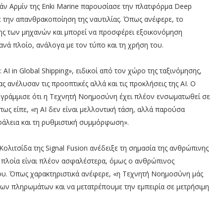
λάν Αρμίν της Enki Marine παρουσίασε την πλατφόρμα Deep
 την απανθρακοποίηση της ναυτιλίας. Όπως ανέφερε, το
ης των μηχανών και μπορεί να προσφέρει εξοικονόμηση
ανά πλοίο, ανάλογα με τον τύπο και τη χρήση του.
 AI in Global Shipping», ειδικοί από τον χώρο της ταξινόμησης,
ας ανέλυσαν τις προοπτικές αλλά και τις προκλήσεις της AI. Ο
πογράμμισε ότι η Τεχνητή Νοημοσύνη έχει πλέον ενσωματωθεί σε
ως είπε, «η AI δεν είναι μελλοντική τάση, αλλά παρούσα
φάλεια και τη ρυθμιστική συμμόρφωση».
λιτσίδα της Signal Fusion ανέδειξε τη σημασία της ανθρώπινης
α πλοία είναι πλέον ασφαλέστερα, όμως ο ανθρώπινος
νου. Όπως χαρακτηριστικά ανέφερε, «η Τεχνητή Νοημοσύνη μάς
ων πληρωμάτων και να μετατρέπουμε την εμπειρία σε μετρήσιμη