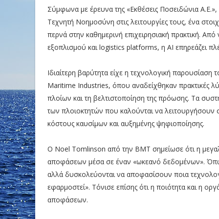
Σύμφωνα με έρευνα της «Εκθέσεις Ποσειδώνια Α.Ε.»,
Τεχνητή Νοημοσύνη στις λειτουργίες τους, ένα στοιχ
περνά στην καθημερινή επιχειρησιακή πρακτική. Από
εξοπλισμού και logistics platforms, η AI επηρεάζει π
Ιδιαίτερη βαρύτητα είχε η τεχνολογική παρουσίαση 
Maritime Industries, όπου αναδείχθηκαν πρακτικές λ
πλοίων και τη βελτιστοποίηση της πρόωσης. Τα συστ
των πλοιοκτητών που καλούνται να λειτουργήσουν
κόστους καυσίμων και αυξημένης ψηφιοποίησης.
Ο Noel Tomlinson από την BMT σημείωσε ότι η μεγα
αποφάσεων μέσα σε έναν «ωκεανό δεδομένων». Όπως
αλλά δυσκολεύονται να αποφασίσουν ποια τεχνολογία
εφαρμοστεί». Τόνισε επίσης ότι η ποιότητα και η ορ
αποφάσεων.