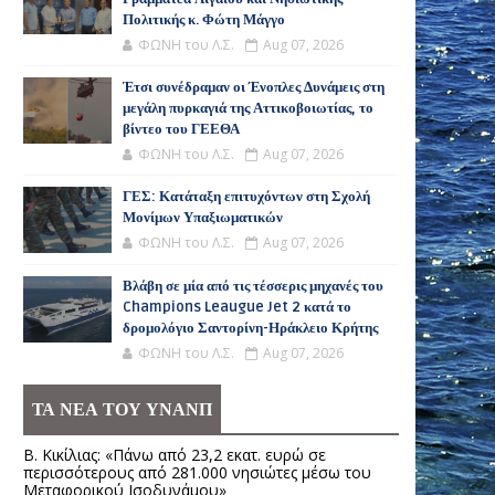
Πολιτικής κ. Φώτη Μάγγο
ΦΩΝΗ του Λ.Σ.
Aug 07, 2026
Έτσι συνέδραμαν οι Ένοπλες Δυνάμεις στη
μεγάλη πυρκαγιά της Αττικοβοιωτίας, το
βίντεο του ΓΕΕΘΑ
ΦΩΝΗ του Λ.Σ.
Aug 07, 2026
ΓΕΣ: Κατάταξη επιτυχόντων στη Σχολή
Μονίμων Υπαξιωματικών
ΦΩΝΗ του Λ.Σ.
Aug 07, 2026
Βλάβη σε μία από τις τέσσερις μηχανές του
Champions Leaugue Jet 2 κατά το
δρομολόγιο Σαντορίνη-Ηράκλειο Κρήτης
ΦΩΝΗ του Λ.Σ.
Aug 07, 2026
ΤΑ ΝΕΑ ΤΟΥ ΥΝΑΝΠ
Β. Κικίλιας: «Πάνω από 23,2 εκατ. ευρώ σε
περισσότερους από 281.000 νησιώτες μέσω του
Μεταφορικού Ισοδυνάμου»