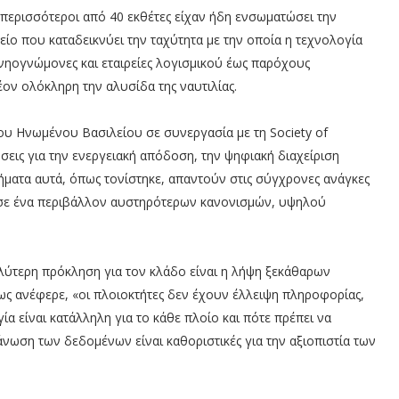
 περισσότεροι από 40 εκθέτες είχαν ήδη ενσωματώσει την
είο που καταδεικνύει την ταχύτητα με την οποία η τεχνολογία
 νηογνώμονες και εταιρείες λογισμικού έως παρόχους
λέον ολόκληρη την αλυσίδα της ναυτιλίας.
του Ηνωμένου Βασιλείου σε συνεργασία με τη Society of
ύσεις για την ενεργειακή απόδοση, την ψηφιακή διαχείριση
ήματα αυτά, όπως τονίστηκε, απαντούν στις σύγχρονες ανάγκες
 σε ένα περιβάλλον αυστηρότερων κανονισμών, υψηλού
λύτερη πρόκληση για τον κλάδο είναι η λήψη ξεκάθαρων
 ανέφερε, «οι πλοιοκτήτες δεν έχουν έλλειψη πληροφορίας,
 είναι κατάλληλη για το κάθε πλοίο και πότε πρέπει να
γάνωση των δεδομένων είναι καθοριστικές για την αξιοπιστία των