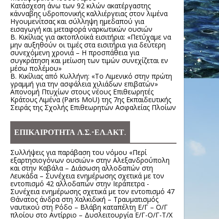
Κατάσχεση άνω των 92 κιλών ακατέργαστης
κάνναβης υδροπονικής καλλιέργειας στον λιμένα
Ηγουμενίτσας και σύλληψη ημεδαπού για
εισαγωγή και μεταφορά ναρκωτικών ουσιών
Β. Κικίλιας για ακτοπλοϊκά εισιτήρια: «Πετύχαμε να
μην αυξηθούν οι τιμές στα εισιτήρια για δεύτερη
συνεχόμενη χρονιά – Η προσπάθεια για
συγκράτηση και μείωση των τιμών συνεχίζεται εν
μέσω πολέμου»
Β. Κικίλιας από Κυλλήνη: «Το Λιμενικό στην πρώτη
γραμμή για την ασφάλεια χιλιάδων επιβατών»
Απονομή Πτυχίων στους νέους Επιθεωρητές
Κράτους Λιμένα (Paris MoU) της 7ης Εκπαιδευτικής
Σειράς της Σχολής Επιθεωρητών Ασφαλείας Πλοίων
ΕΠΙΚΑΙΡΟΤΗΤΑ Λ.Σ.-ΕΛ.ΑΚΤ.
Συλλήψεις για παράβαση του νόμου «Περί
εξαρτησιογόνων ουσιών» στην Αλεξανδρούπολη
και στην Καβάλα – Διάσωση αλλοδαπών στη
Λευκάδα – Συνέχεια ενημέρωσης σχετικά με τον
εντοπισμό 42 αλλοδαπών στην Ιεράπετρα -
Συνέχεια ενημέρωσης σχετικά με τον εντοπισμό 47
Θάνατος άνδρα στη Χαλκιδική – Τραυματισμός
ναυτικού στη Ρόδο – Βλάβη καταπέλτη Ε/Γ – Ο/Γ
πλοίου στο Αντίρριο – Δυσλειτουργία Ε/Γ-Ο/Γ-Τ/Χ