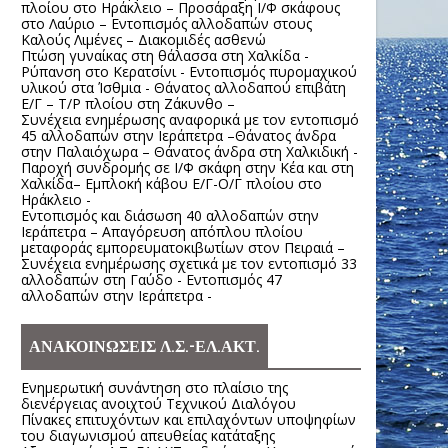
πλοίου στο Ηράκλειο – Προσάραξη Ι/Φ σκάφους
στο Λαύριο – Εντοπισμός αλλοδαπών στους
Καλούς Λιμένες – Διακομιδές ασθενώ
Πτώση γυναίκας στη θάλασσα στη Χαλκίδα -
Ρύπανση στο Κερατσίνι - Εντοπισμός πυρομαχικού
υλικού στα Ίσθμια - Θάνατος αλλοδαπού επιβάτη
Ε/Γ – Τ/Ρ πλοίου στη Ζάκυνθο –
Συνέχεια ενημέρωσης αναφορικά με τον εντοπισμό
45 αλλοδαπών στην Ιεράπετρα –Θάνατος άνδρα
στην Παλαιόχωρα – Θάνατος άνδρα στη Χαλκιδική -
Παροχή συνδρομής σε Ι/Φ σκάφη στην Κέα και στη
Χαλκίδα– Εμπλοκή κάβου Ε/Γ-Ο/Γ πλοίου στο
Ηράκλειο -
Εντοπισμός και διάσωση 40 αλλοδαπών στην
Ιεράπετρα – Απαγόρευση απόπλου πλοίου
μεταφοράς εμπορευματοκιβωτίων στον Πειραιά –
Συνέχεια ενημέρωσης σχετικά με τον εντοπισμό 33
αλλοδαπών στη Γαύδο - Εντοπισμός 47
αλλοδαπών στην Ιεράπετρα -
ΑΝΑΚΟΙΝΩΣΕΙΣ Λ.Σ.-ΕΛ.ΑΚΤ.
Ενημερωτική συνάντηση στο πλαίσιο της
διενέργειας ανοιχτού Τεχνικού Διαλόγου
Πίνακες επιτυχόντων και επιλαχόντων υποψηφίων
του διαγωνισμού απευθείας κατάταξης