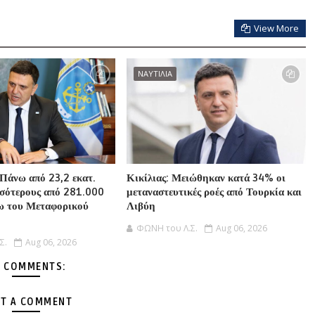
View More
ΝΑΥΤΙΛΙΑ
«Πάνω από 23,2 εκατ.
Κικίλιας: Μειώθηκαν κατά 34% οι
σσότερους από 281.000
μεταναστευτικές ροές από Τουρκία και
ω του Μεταφορικού
Λιβύη
ΦΩΝΗ του Λ.Σ.
Aug 06, 2026
Σ.
Aug 06, 2026
 COMMENTS:
T A COMMENT