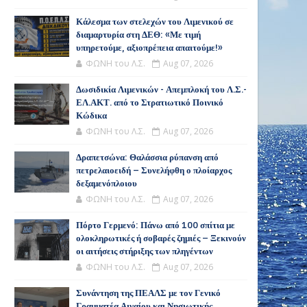
Κάλεσμα των στελεχών του Λιμενικού σε
διαμαρτυρία στη ΔΕΘ: «Με τιμή
υπηρετούμε, αξιοπρέπεια απαιτούμε!»
ΦΩΝΗ του Λ.Σ.
Aug 07, 2026
Δωσιδικία Λιμενικών - Απεμπλοκή του Λ.Σ.-
ΕΛ.ΑΚΤ. από το Στρατιωτικό Ποινικό
Κώδικα
ΦΩΝΗ του Λ.Σ.
Aug 07, 2026
Δραπετσώνα: Θαλάσσια ρύπανση από
πετρελαιοειδή – Συνελήφθη ο πλοίαρχος
δεξαμενόπλοιου
ΦΩΝΗ του Λ.Σ.
Aug 07, 2026
Πόρτο Γερμενό: Πάνω από 100 σπίτια με
ολοκληρωτικές ή σοβαρές ζημιές – Ξεκινούν
οι αιτήσεις στήριξης των πληγέντων
ΦΩΝΗ του Λ.Σ.
Aug 07, 2026
Συνάντηση της ΠΕΑΛΣ με τον Γενικό
Γραμματέα Αιγαίου και Νησιωτικής