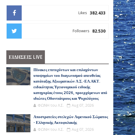
382.433
Likes
82.530
Followers
ΕΙΔΗΣΕΙΣ LIVE
Πίνακες επιτυχόντων και επιλαχόντων
υποψηφίων του διαγωνισμού απευθείας
κατάταξης Αξιωματικών Λ.Σ.-ΕΛ.ΑΚΤ.
ειδικότητας Υγειονομικού ειδικής
κατηγορίας έτους 2026, προερχόμενων από
ιδιώτες Οδοντιάτρους και Ψυχολόγους
ΦΩΝΗ του Λ.Σ.
Aug 07, 2026
Αποστρατείες στελεχών Λιμενικού Σώματος
- Ελληνικής Ακτοφυλακής
ΦΩΝΗ του Λ.Σ.
Aug 07, 2026