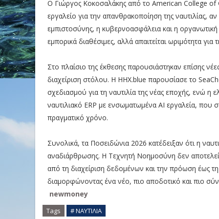
Ο Γιώργος Κοκοσαλάκης από το American College of 
εργαλείο για την απανθρακοποίηση της ναυτιλίας, α
εμπιστοσύνης, η κυβερνοασφάλεια και η οργανωτική 
εμπορικά διαθέσιμες, αλλά απαιτείται ωριμότητα για 
Στο πλαίσιο της έκθεσης παρουσιάστηκαν επίσης νέε
διαχείριση στόλου. Η HHX.blue παρουσίασε το SeaCh
σχεδιασμού για τη ναυτιλία της νέας εποχής, ενώ η 
ναυτιλιακό ERP με ενσωματωμένα AI εργαλεία, που σ
πραγματικό χρόνο.
Συνολικά, τα Ποσειδώνια 2026 κατέδειξαν ότι η ναυτ
αναδιάρθρωσης. Η Τεχνητή Νοημοσύνη δεν αποτελεί 
από τη διαχείριση δεδομένων και την πρόωση έως τ
διαμορφώνοντας ένα νέο, πιο αποδοτικό και πιο σύν
newmoney
Tags
# ΝΑΥΤΙΛΙΑ