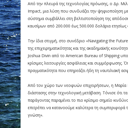
Από την πλευρά της τεχνολογίας πρόωσης, ο Δρ. Μι
Impact, μια λύση που συνδυάζει την ψηφιοποίηση με
σύστημα συμβάλλει στη βελτιστοποίηση της απόδοσ
καυσίμων από 200.000 έως 500.000 δολάρια ετησίως 
Την ίδια στιγμή, στο συνέδριο «Navigating the Future:
της επιχειρηματικότητας και της ακαδημαϊκής κοινότητ
Joshua Divin από το American Bureau of Shipping υ
κρίσιμες λειτουργίες ασφάλειας και συμμόρφωσης. Όπ
πραγματικότητα που επηρεάζει ήδη τη ναυτιλιακή ασ
Από τον χώρο των νεοφυών επιχειρήσεων, η Μαρία Κο
διάστασης στην τεχνολογική μετάβαση. Τόνισε ότι τ
παράγοντας παραμένει το πιο κρίσιμο σημείο κινδύ
επιτρέπει να κατανοούμε καλύτερα τη συμπεριφορά τ
γνώση».