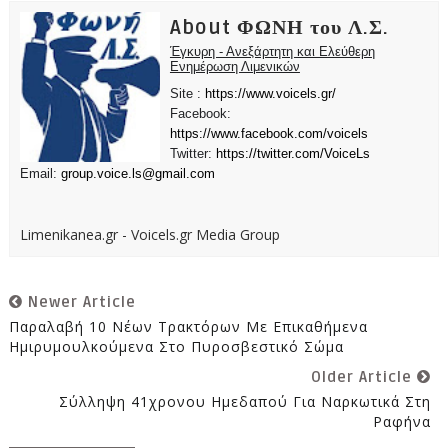
About ΦΩΝΗ του Λ.Σ.
Έγκυρη - Ανεξάρτητη και Ελεύθερη
Ενημέρωση Λιμενικών
Site :
https://www.voicels.gr/
Facebook:
https://www.facebook.com/voicels
Twitter:
https://twitter.com/VoiceLs
Email:
group.voice.ls@gmail.com
Limenikanea.gr - Voicels.gr Media Group
Newer Article
Παραλαβή 10 Νέων Τρακτόρων Με Επικαθήμενα
Ημιρυμουλκούμενα Στο Πυροσβεστικό Σώμα
Older Article
Σύλληψη 41χρονου Ημεδαπού Για Ναρκωτικά Στη
Ραφήνα