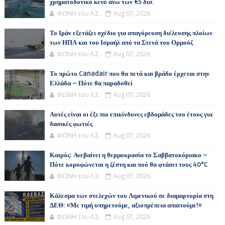
χρηματοδοτικό κενό άνω των €5 δισ.
ΦΩΝΗ του Λ.Σ.
Aug 07, 2026
Το Ιράν εξετάζει σχέδιο για απαγόρευση διέλευσης πλοίων
των ΗΠΑ και του Ισραήλ από τα Στενά του Ορμούζ
ΦΩΝΗ του Λ.Σ.
Aug 07, 2026
Το πρώτο Canadair που θα πετά και βράδυ έρχεται στην
Ελλάδα – Πότε θα παραδοθεί
ΦΩΝΗ του Λ.Σ.
Aug 07, 2026
Αυτές είναι οι έξι πιο επικίνδυνες εβδομάδες του έτους για
δασικές φωτιές
ΦΩΝΗ του Λ.Σ.
Aug 07, 2026
Καιρός: Ανεβαίνει η θερμοκρασία το Σαββατοκύριακο –
Πότε κορυφώνεται η ζέστη και πού θα φτάσει τους 40°C
ΦΩΝΗ του Λ.Σ.
Aug 07, 2026
Κάλεσμα των στελεχών του Λιμενικού σε διαμαρτυρία στη
ΔΕΘ: «Με τιμή υπηρετούμε, αξιοπρέπεια απαιτούμε!»
ΦΩΝΗ του Λ.Σ.
Aug 07, 2026