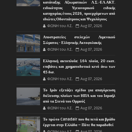
κατάταξης Αξιωματικών Λ.Σ.-ΕΛ.ΑΚΤ.
ειδικότητας Υγειονομικού ειδικής
κατηγορίας έτους 2026, προερχόμενων από
ιδιώτες Οδοντιάτρους και Ψυχολόγους
ΦΩΝΗ του Λ.Σ.
Aug 07, 2026
Αποστρατείες στελεχών Λιμενικού
Σώματος - Ελληνικής Ακτοφυλακής
ΦΩΝΗ του Λ.Σ.
Aug 07, 2026
Ελληνική ακτοπλοΐα: 164 πλοία, 20 εκατ.
επιβάτες και χρηματοδοτικό κενό άνω των
€5 δισ.
ΦΩΝΗ του Λ.Σ.
Aug 07, 2026
Το Ιράν εξετάζει σχέδιο για απαγόρευση
διέλευσης πλοίων των ΗΠΑ και του Ισραήλ
από τα Στενά του Ορμούζ
ΦΩΝΗ του Λ.Σ.
Aug 07, 2026
Το πρώτο Canadair που θα πετά και βράδυ
έρχεται στην Ελλάδα – Πότε θα παραδοθεί
ΦΩΝΗ του Λ.Σ.
Aug 07, 2026