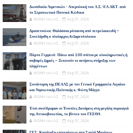
Δωσιδικία Λιμενικών - Απεμπλοκή του Λ.Σ.-ΕΛ.ΑΚΤ. από
το Στρατιωτικό Ποινικό Κώδικα
ΦΩΝΗ του Λ.Σ.
Aug 07, 2026
Δραπετσώνα: Θαλάσσια ρύπανση από πετρελαιοειδή –
Συνελήφθη ο πλοίαρχος δεξαμενόπλοιου
ΦΩΝΗ του Λ.Σ.
Aug 07, 2026
Πόρτο Γερμενό: Πάνω από 100 σπίτια με ολοκληρωτικές ή
σοβαρές ζημιές – Ξεκινούν οι αιτήσεις στήριξης των
πληγέντων
ΦΩΝΗ του Λ.Σ.
Aug 07, 2026
Συνάντηση της ΠΕΑΛΣ με τον Γενικό Γραμματέα Αιγαίου
και Νησιωτικής Πολιτικής κ. Φώτη Μάγγο
ΦΩΝΗ του Λ.Σ.
Aug 07, 2026
Έτσι συνέδραμαν οι Ένοπλες Δυνάμεις στη μεγάλη πυρκαγιά
της Αττικοβοιωτίας, το βίντεο του ΓΕΕΘΑ
ΦΩΝΗ του Λ.Σ.
Aug 07, 2026
ΓΕΣ: Κατάταξη επιτυχόντων στη Σχολή Μονίμων