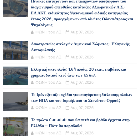
Πίνακες επιτυχόντων και επιλαχόντων υποψηφίων του
διαγωνισμού απευθείας κατάταξης Αξιωματικών Λ.Σ.-
ΕΛ.ΑΚΤ. ειδικότητας Υγειονομικού ειδικής κατηγορίας
έτους 2026, προερχόμενων από ιδιώτες Οδοντιάτρους και
Ψυχολόγους
ΦΩΝΗ του Λ.Σ.
Aug 07, 2026
Αποστρατείες στελεχών Λιμενικού Σώματος - Ελληνικής
Ακτοφυλακής
ΦΩΝΗ του Λ.Σ.
Aug 07, 2026
Ελληνική ακτοπλοΐα: 164 πλοία, 20 εκατ. επιβάτες και
χρηματοδοτικό κενό άνω των €5 δισ.
ΦΩΝΗ του Λ.Σ.
Aug 07, 2026
Το Ιράν εξετάζει σχέδιο για απαγόρευση διέλευσης πλοίων
των ΗΠΑ και του Ισραήλ από τα Στενά του Ορμούζ
ΦΩΝΗ του Λ.Σ.
Aug 07, 2026
Το πρώτο Canadair που θα πετά και βράδυ έρχεται στην
Ελλάδα – Πότε θα παραδοθεί
ΦΩΝΗ του Λ.Σ.
Aug 07, 2026