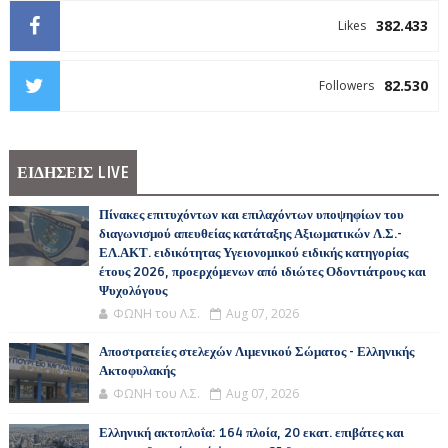
382.433
Likes
82.530
Followers
ΕΙΔΗΣΕΙΣ LIVE
Πίνακες επιτυχόντων και επιλαχόντων υποψηφίων του
διαγωνισμού απευθείας κατάταξης Αξιωματικών Λ.Σ.-
ΕΛ.ΑΚΤ. ειδικότητας Υγειονομικού ειδικής κατηγορίας
έτους 2026, προερχόμενων από ιδιώτες Οδοντιάτρους και
Ψυχολόγους
ΦΩΝΗ του Λ.Σ.
Aug 07, 2026
Αποστρατείες στελεχών Λιμενικού Σώματος - Ελληνικής
Ακτοφυλακής
ΦΩΝΗ του Λ.Σ.
Aug 07, 2026
Ελληνική ακτοπλοΐα: 164 πλοία, 20 εκατ. επιβάτες και