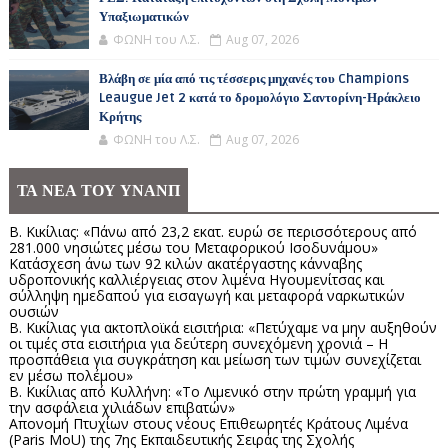
Υπαξιωματικών
ΦΩΝΗ του Λ.Σ.
Aug 07, 2026
Βλάβη σε μία από τις τέσσερις μηχανές του Champions
Leaugue Jet 2 κατά το δρομολόγιο Σαντορίνη-Ηράκλειο
Κρήτης
ΦΩΝΗ του Λ.Σ.
Aug 07, 2026
ΤΑ ΝΕΑ ΤΟΥ ΥΝΑΝΠ
Β. Κικίλιας: «Πάνω από 23,2 εκατ. ευρώ σε περισσότερους από
281.000 νησιώτες μέσω του Μεταφορικού Ισοδυνάμου»
Κατάσχεση άνω των 92 κιλών ακατέργαστης κάνναβης
υδροπονικής καλλιέργειας στον λιμένα Ηγουμενίτσας και
σύλληψη ημεδαπού για εισαγωγή και μεταφορά ναρκωτικών
ουσιών
Β. Κικίλιας για ακτοπλοϊκά εισιτήρια: «Πετύχαμε να μην αυξηθούν
οι τιμές στα εισιτήρια για δεύτερη συνεχόμενη χρονιά – Η
προσπάθεια για συγκράτηση και μείωση των τιμών συνεχίζεται
εν μέσω πολέμου»
Β. Κικίλιας από Κυλλήνη: «Το Λιμενικό στην πρώτη γραμμή για
την ασφάλεια χιλιάδων επιβατών»
Απονομή Πτυχίων στους νέους Επιθεωρητές Κράτους Λιμένα
(Paris MoU) της 7ης Εκπαιδευτικής Σειράς της Σχολής