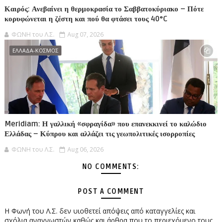
Καιρός: Ανεβαίνει η θερμοκρασία το Σαββατοκύριακο – Πότε
κορυφώνεται η ζέστη και πού θα φτάσει τους 40°C
ΦΩΝΗ του Λ.Σ.
Aug 07, 2026
ΕΛΛΑΔΑ-ΚΟΣΜΟΣ
Meridiam: Η γαλλική «σφραγίδα» που επανεκκινεί το καλώδιο
Ελλάδας – Κύπρου και αλλάζει τις γεωπολιτικές ισορροπίες
ΦΩΝΗ του Λ.Σ.
Aug 06, 2026
NO COMMENTS:
POST A COMMENT
Η Φωνή του Λ.Σ. δεν υιοθετεί απόψεις από καταγγελίες και
σχόλια αναγνωστών καθώς και άρθρα που το περιεχόμενο τους