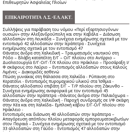
Επιθεωρητών Ασφαλείας Πλοίων
ΕΠΙΚΑΙΡΟΤΗΤΑ Λ.Σ.-ΕΛ.ΑΚΤ.
Συλλήψεις για παράβαση του νόμου «Περί εξαρτησιογόνων
ουσιών» στην Αλεξανδρούπολη και στην Καβάλα – Διάσωση
αλλοδαπών στη Λευκάδα – Συνέχεια ενημέρωσης σχετικά με τον
εντοπισμό 42 αλλοδαπών στην Ιεράπετρα - Συνέχεια
ενημέρωσης σχετικά με τον εντοπισμό 47
Θάνατος άνδρα στη Χαλκιδική – Τραυματισμός ναυτικού στη
Ρόδο – Βλάβη καταπέλτη Ε/Γ – Ο/Γ πλοίου στο Αντίρριο –
Δυσλειτουργία Ε/Γ-Ο/Γ-Τ/Χ πλοίου στο Ηράκλειο – Προσάραξη Ι/
Φ σκάφους στο Λαύριο – Εντοπισμός αλλοδαπών στους Καλούς
Λιμένες – Διακομιδές ασθενώ
Πτώση γυναίκας στη θάλασσα στη Χαλκίδα - Ρύπανση στο
Κερατσίνι - Εντοπισμός πυρομαχικού υλικού στα Ίσθμια -
Θάνατος αλλοδαπού επιβάτη Ε/Γ – Τ/Ρ πλοίου στη Ζάκυνθο –
Συνέχεια ενημέρωσης αναφορικά με τον εντοπισμό 45
αλλοδαπών στην Ιεράπετρα –Θάνατος άνδρα στην Παλαιόχωρα –
Θάνατος άνδρα στη Χαλκιδική - Παροχή συνδρομής σε Ι/Φ σκάφη
στην Κέα και στη Χαλκίδα– Εμπλοκή κάβου Ε/Γ-Ο/Γ πλοίου στο
Ηράκλειο -
Εντοπισμός και διάσωση 40 αλλοδαπών στην Ιεράπετρα –
Απαγόρευση απόπλου πλοίου μεταφοράς εμπορευματοκιβωτίων
στον Πειραιά – Συνέχεια ενημέρωσης σχετικά με τον εντοπισμό
33 αλλοδαπών στη Γαύδο - Εντοπισμός 47 αλλοδαπών στην