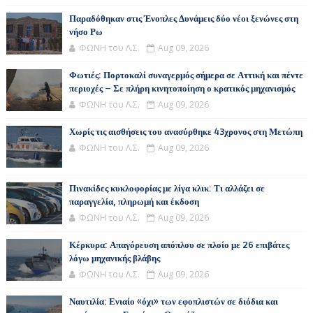
Παραδόθηκαν στις Ένοπλες Δυνάμεις δύο νέοι ξενώνες στη
νήσο Ρω
ΦΩΝΗ του Λ.Σ.
Aug 09, 2026
Φωτιές: Πορτοκαλί συναγερμός σήμερα σε Αττική και πέντε
περιοχές – Σε πλήρη κινητοποίηση ο κρατικός μηχανισμός
ΦΩΝΗ του Λ.Σ.
Aug 09, 2026
Χωρίς τις αισθήσεις του ανασύρθηκε 43χρονος στη Μετώπη
ΦΩΝΗ του Λ.Σ.
Aug 09, 2026
Πινακίδες κυκλοφορίας με λίγα κλικ: Τι αλλάζει σε
παραγγελία, πληρωμή και έκδοση
ΦΩΝΗ του Λ.Σ.
Aug 09, 2026
Κέρκυρα: Απαγόρευση απόπλου σε πλοίο με 26 επιβάτες
λόγω μηχανικής βλάβης
ΦΩΝΗ του Λ.Σ.
Aug 09, 2026
Ναυτιλία: Ενιαίο «όχι» των εφοπλιστών σε διόδια και