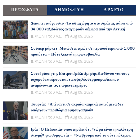
ΠΡΌΣΦΑΤΑ
ΔΗΜΟΦΙΛΉ
ΑΡΧΕΊΟ
Δεκαπενταύγουστο -Το αδιαχώρητο στα λιμάνια, πάνω από
34.000 ταξιδιώτες αναχωρούν σήμερα από την Αττική
ΦΩΝΗ του Λ.Σ.
Aug 09, 2026
Σούπερ μάρκετ: Μειώσεις τιμών σε περισσότερα από 1.000
προϊόντα – Πότε ξεκινά η πρωτοβουλία
ΦΩΝΗ του Λ.Σ.
Aug 09, 2026
Συνεδρίαση της Επιτροπής Εκτίμησης Κινδύνου για τους
ισχυρούς ανέμους και τις υψηλές θερμοκρασίες που
αναμένονται τις επόμενες ημέρες
ΦΩΝΗ του Λ.Σ.
Aug 09, 2026
Τουρνάς: «Απέναντι σε ακραία καιρικά φαινόμενα δεν
υπάρχουν περιθώρια εφησυχασμού»
ΦΩΝΗ του Λ.Σ.
Aug 09, 2026
Ιράν: Ο Πεζεσκιάν υποστηρίζει ότι «τώρα είναι η καλύτερη
στιγμή» για συμφωνία – «Να βγούμε από το ούτε πόλεμος