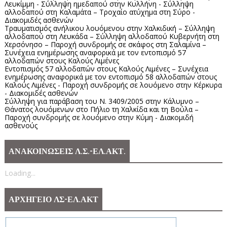
Λευκίμμη - Σύλληψη ημεδαπού στην Κυλλήνη - Σύλληψη
αλλοδαπού στη Καλαμάτα – Τροχαίο ατύχημα στη Σύρο -
Διακομιδές ασθενών
Τραυματισμός ανήλικου λουόμενου στην Χαλκιδική – Σύλληψη
αλλοδαπού στη Λευκάδα – Σύλληψη αλλοδαπού Κυβερνήτη στη
Χερσόνησο – Παροχή συνδρομής σε σκάφος στη Σαλαμίνα –
Συνέχεια ενημέρωσης αναφορικά με τον εντοπισμό 57
αλλοδαπών στους Καλούς Λιμένες
Εντοπισμός 57 αλλοδαπών στους Καλούς Λιμένες – Συνέχεια
ενημέρωσης αναφορικά με τον εντοπισμό 58 αλλοδαπών στους
Καλούς Λιμένες - Παροχή συνδρομής σε λουόμενο στην Κέρκυρα
- Διακομιδές ασθενών
Σύλληψη για παράβαση του Ν. 3409/2005 στην Κάλυμνο –
Θάνατος λουόμενων στο Πήλιο τη Χαλκίδα και τη Βούλα –
Παροχή συνδρομής σε λουόμενο στην Κύμη - Διακομιδή
ασθενούς
ΑΝΑΚΟΙΝΩΣΕΙΣ Λ.Σ.-ΕΛ.ΑΚΤ.
Loading...
ΑΡΧΗΓΕΙΟ ΛΣ-ΕΛ.ΑΚΤ