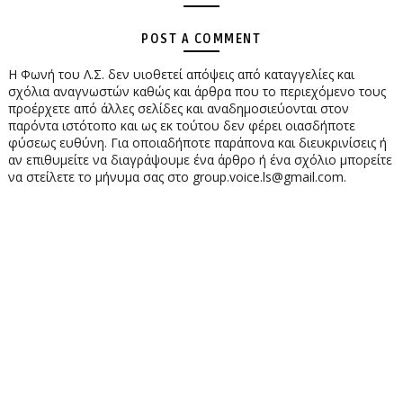
POST A COMMENT
Η Φωνή του Λ.Σ. δεν υιοθετεί απόψεις από καταγγελίες και
σχόλια αναγνωστών καθώς και άρθρα που το περιεχόμενο τους
προέρχετε από άλλες σελίδες και αναδημοσιεύονται στον
παρόντα ιστότοπο και ως εκ τούτου δεν φέρει οιασδήποτε
φύσεως ευθύνη. Για οποιαδήποτε παράπονα και διευκρινίσεις ή
αν επιθυμείτε να διαγράψουμε ένα άρθρο ή ένα σχόλιο μπορείτε
να στείλετε το μήνυμα σας στο group.voice.ls@gmail.com.