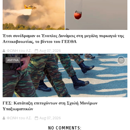
Έτσι συνέδραμαν οι Ένοπλες Δυνάμεις στη μεγάλη πυρκαγιά της
Αττικοβοιωτίας, το βίντεο του ΓΕΕΘΑ
ΦΩΝΗ του Λ.Σ.
Aug 07, 2026
ΑΜΥΝΑ
ΓΕΣ: Κατάταξη επιτυχόντων στη Σχολή Μονίμων
Υπαξιωματικών
ΦΩΝΗ του Λ.Σ.
Aug 07, 2026
NO COMMENTS: