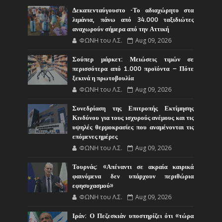
Δεκαπενταύγουστο -Το αδιαχώρητο στα
λιμάνια, πάνω από 34.000 ταξιδιώτες
αναχωρούν σήμερα από την Αττική
ΦΩΝΗ του Λ.Σ.
Aug 09, 2026
Σούπερ μάρκετ: Μειώσεις τιμών σε
περισσότερα από 1.000 προϊόντα – Πότε
ξεκινά η πρωτοβουλία
ΦΩΝΗ του Λ.Σ.
Aug 09, 2026
Συνεδρίαση της Επιτροπής Εκτίμησης
Κινδύνου για τους ισχυρούς ανέμους και τις
υψηλές θερμοκρασίες που αναμένονται τις
επόμενες ημέρες
ΦΩΝΗ του Λ.Σ.
Aug 09, 2026
Τουρνάς: «Απέναντι σε ακραία καιρικά
φαινόμενα δεν υπάρχουν περιθώρια
εφησυχασμού»
ΦΩΝΗ του Λ.Σ.
Aug 09, 2026
Ιράν: Ο Πεζεσκιάν υποστηρίζει ότι «τώρα