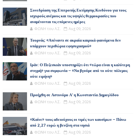
Συνεδρίαση της Επιτροπής Εκτίμησης Κινδύνου για τους
ισχυρούς ανέμους και τις υψηλές θερμοκρασίες που
αναμένονται τις επόμενες ημέρες
ΦΩΝΗ του Λ.Σ.
Aug 09, 2026
Τουρνάς: «Απέναντι σε ακραία καιρικά φαινόμενα δεν
υπάρχουν περιθώρια εφησυχασμού»
ΦΩΝΗ του Λ.Σ.
Aug 09, 2026
Ιράν: Ο Πεζεσκιάν υποστηρίζει ότι «τώρα είναι η καλύτερη
στιγμή» για συμφωνία – «Να βγούμε από το ούτε πόλεμος
ούτε ειρήνη»
ΦΩΝΗ του Λ.Σ.
Aug 09, 2026
Προήχθη σε Αστυνόμο Α' η Κωνσταντία Δημογλίδου
ΦΩΝΗ του Λ.Σ.
Aug 09, 2026
«Καίνε» τους αδειούχους οι τιμές των καυσίμων – Πάνω
από 2,27 ευρώ η βενζίνη στα νησιά
ΦΩΝΗ του Λ.Σ.
Aug 09, 2026