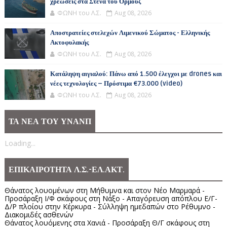
χρεώσεις στα Στενά του Ορμούζ
ΦΩΝΗ του Λ.Σ.
Aug 08, 2026
Αποστρατείες στελεχών Λιμενικού Σώματος - Ελληνικής
Ακτοφυλακής
ΦΩΝΗ του Λ.Σ.
Aug 08, 2026
Κατάληψη αιγιαλού: Πάνω από 1.500 έλεγχοι με drones και
νέες τεχνολογίες – Πρόστιμα €73.000 (video)
ΦΩΝΗ του Λ.Σ.
Aug 08, 2026
ΤΑ ΝΕΑ ΤΟΥ ΥΝΑΝΠ
Loading...
ΕΠΙΚΑΙΡΟΤΗΤΑ Λ.Σ.-ΕΛ.ΑΚΤ.
Θάνατος λουομένων στη Μήθυμνα και στον Νέο Μαρμαρά -
Προσάραξη Ι/Φ σκάφους στη Νάξο - Απαγόρευση απόπλου Ε/Γ-
Δ/Ρ πλοίου στην Κέρκυρα - Σύλληψη ημεδαπών στο Ρέθυμνο -
Διακομιδές ασθενών
Θάνατος λουόμενης στα Χανιά - Προσάραξη Θ/Γ σκάφους στη