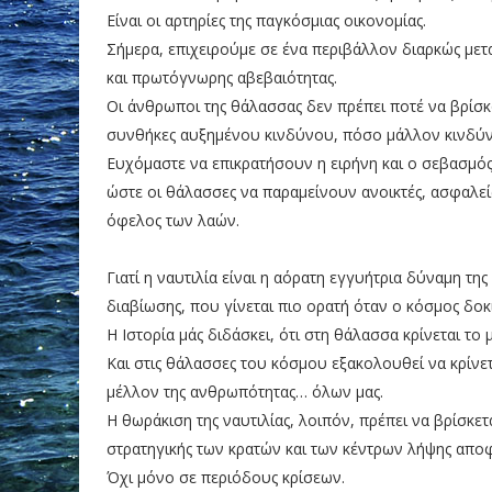
Είναι οι αρτηρίες της παγκόσμιας οικονομίας.
Σήμερα, επιχειρούμε σε ένα περιβάλλον διαρκώς μ
και πρωτόγνωρης αβεβαιότητας.
Οι άνθρωποι της θάλασσας δεν πρέπει ποτέ να βρίσκ
συνθήκες αυξημένου κινδύνου, πόσο μάλλον κινδύνου
Ευχόμαστε να επικρατήσουν η ειρήνη και ο σεβασμός
ώστε οι θάλασσες να παραμείνουν ανοικτές, ασφαλεί
όφελος των λαών.
Γιατί η ναυτιλία είναι η αόρατη εγγυήτρια δύναμη της
διαβίωσης, που γίνεται πιο ορατή όταν ο κόσμος δοκι
Η Ιστορία μάς διδάσκει, ότι στη θάλασσα κρίνεται το 
Και στις θάλασσες του κόσμου εξακολουθεί να κρίνετ
μέλλον της ανθρωπότητας… όλων μας.
Η θωράκιση της ναυτιλίας, λοιπόν, πρέπει να βρίσκετ
στρατηγικής των κρατών και των κέντρων λήψης απο
Όχι μόνο σε περιόδους κρίσεων.