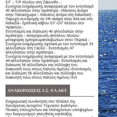
Ε/Γ – Τ/Ρ πλοίου στη Ζάκυνθο –
Συνέχεια ενημέρωσης αναφορικά με τον εντοπισμό
45 αλλοδαπών στην Ιεράπετρα –Θάνατος άνδρα
στην Παλαιόχωρα – Θάνατος άνδρα στη Χαλκιδική -
Παροχή συνδρομής σε Ι/Φ σκάφη στην Κέα και στη
Χαλκίδα– Εμπλοκή κάβου Ε/Γ-Ο/Γ πλοίου στο
Ηράκλειο -
Εντοπισμός και διάσωση 40 αλλοδαπών στην
Ιεράπετρα – Απαγόρευση απόπλου πλοίου
μεταφοράς εμπορευματοκιβωτίων στον Πειραιά –
Συνέχεια ενημέρωσης σχετικά με τον εντοπισμό 33
αλλοδαπών στη Γαύδο - Εντοπισμός 47
αλλοδαπών στην Ιεράπετρα -
Συνέχεια ενημέρωσης αναφορικά με τον εντοπισμό
44 αλλοδαπών στην Ιεράπετρα– Εντοπισμός και
διάσωση 56 αλλοδαπών και σύλληψη του
διακινητή τους στους Καλούς Λιμένες–Εντοπισμός
και διάσωση 56 αλλοδαπών και σύλληψη του
διακινητή τους στους Καλούς Λιμένες–Εντ
ΑΝΑΚΟΙΝΩΣΕΙΣ Λ.Σ.-ΕΛ.ΑΚΤ.
Ενημερωτική συνάντηση στο πλαίσιο της
διενέργειας ανοιχτού Τεχνικού Διαλόγου
Πίνακες επιτυχόντων και επιλαχόντων υποψηφίων
του διαγωνισμού απευθείας κατάταξης