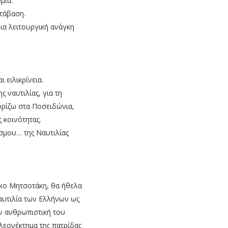
μία.
ετάβαση.
μια λειτουργική ανάγκη
 ειλικρίνεια.
 ναυτιλίας, για τη
ορίζω στα Ποσειδώνια,
 κοινότητας.
όσμου… της Ναυτιλίας
κο Μητσοτάκη, θα ήθελα
αυτιλία των Ελλήνων ως
ην ανθρωπιστική του
λεονέκτημα της πατρίδας