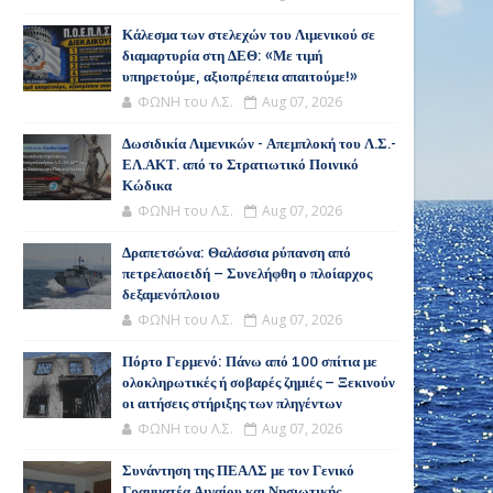
Κάλεσμα των στελεχών του Λιμενικού σε
διαμαρτυρία στη ΔΕΘ: «Με τιμή
υπηρετούμε, αξιοπρέπεια απαιτούμε!»
ΦΩΝΗ του Λ.Σ.
Aug 07, 2026
Δωσιδικία Λιμενικών - Απεμπλοκή του Λ.Σ.-
ΕΛ.ΑΚΤ. από το Στρατιωτικό Ποινικό
Κώδικα
ΦΩΝΗ του Λ.Σ.
Aug 07, 2026
Δραπετσώνα: Θαλάσσια ρύπανση από
πετρελαιοειδή – Συνελήφθη ο πλοίαρχος
δεξαμενόπλοιου
ΦΩΝΗ του Λ.Σ.
Aug 07, 2026
Πόρτο Γερμενό: Πάνω από 100 σπίτια με
ολοκληρωτικές ή σοβαρές ζημιές – Ξεκινούν
οι αιτήσεις στήριξης των πληγέντων
ΦΩΝΗ του Λ.Σ.
Aug 07, 2026
Συνάντηση της ΠΕΑΛΣ με τον Γενικό
Γραμματέα Αιγαίου και Νησιωτικής