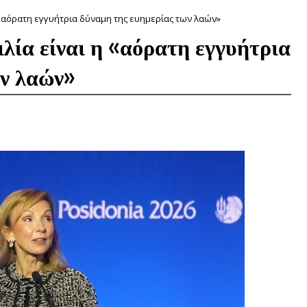
 «αόρατη εγγυήτρια δύναμη της ευημερίας των λαών»
λία είναι η «αόρατη εγγυήτρια
ων λαών»