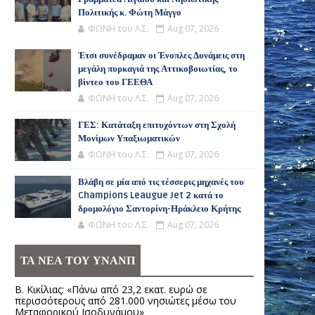
Πολιτικής κ. Φώτη Μάγγο
ΦΩΝΗ του Λ.Σ.
Aug 07, 2026
Έτσι συνέδραμαν οι Ένοπλες Δυνάμεις στη
μεγάλη πυρκαγιά της Αττικοβοιωτίας, το
βίντεο του ΓΕΕΘΑ
ΦΩΝΗ του Λ.Σ.
Aug 07, 2026
ΓΕΣ: Κατάταξη επιτυχόντων στη Σχολή
Μονίμων Υπαξιωματικών
ΦΩΝΗ του Λ.Σ.
Aug 07, 2026
Βλάβη σε μία από τις τέσσερις μηχανές του
Champions Leaugue Jet 2 κατά το
δρομολόγιο Σαντορίνη-Ηράκλειο Κρήτης
ΦΩΝΗ του Λ.Σ.
Aug 07, 2026
ΤΑ ΝΕΑ ΤΟΥ ΥΝΑΝΠ
Β. Κικίλιας: «Πάνω από 23,2 εκατ. ευρώ σε
περισσότερους από 281.000 νησιώτες μέσω του
Μεταφορικού Ισοδυνάμου»