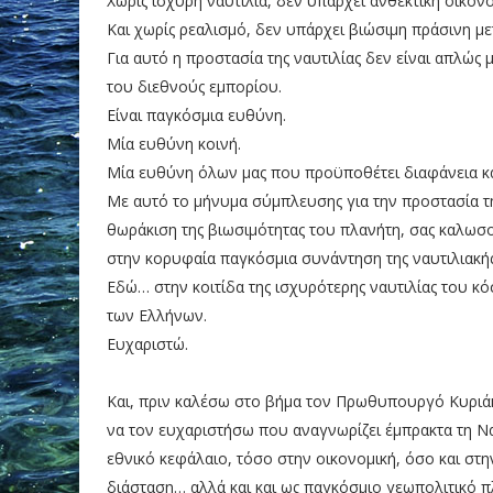
Χωρίς ισχυρή ναυτιλία, δεν υπάρχει ανθεκτική οικονο
Και χωρίς ρεαλισμό, δεν υπάρχει βιώσιμη πράσινη μ
Για αυτό η προστασία της ναυτιλίας δεν είναι απλώς 
του διεθνούς εμπορίου.
Είναι παγκόσμια ευθύνη.
Μία ευθύνη κοινή.
Μία ευθύνη όλων μας που προϋποθέτει διαφάνεια και
Με αυτό το μήνυμα σύμπλευσης για την προστασία της
θωράκιση της βιωσιμότητας του πλανήτη, σας καλωσ
στην κορυφαία παγκόσμια συνάντηση της ναυτιλιακής
Εδώ… στην κοιτίδα της ισχυρότερης ναυτιλίας του κ
των Ελλήνων.
Ευχαριστώ.
Και, πριν καλέσω στο βήμα τον Πρωθυπουργό Κυριά
να τον ευχαριστήσω που αναγνωρίζει έμπρακτα τη Ν
εθνικό κεφάλαιο, τόσο στην οικονομική, όσο και στ
διάσταση… αλλά και και ως παγκόσμιο γεωπολιτικό π