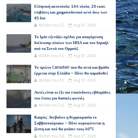
Ελληνική ακτοπλοΐα: 164 πλοία, 20 εκατ.
επιβάτες και χρηματοδοτικό κενό άνω των
€5 δισ.
ΦΩΝΗ του Λ.Σ.
Aug 07, 2026
Το Ιράν εξετάζει σχέδιο για απαγόρευση
διέλευσης πλοίων των ΗΠΑ και του Ισραήλ
από τα Στενά του Ορμούζ
ΦΩΝΗ του Λ.Σ.
Aug 07, 2026
Το πρώτο Canadair που θα πετά και βράδυ
έρχεται στην Ελλάδα – Πότε θα παραδοθεί
ΦΩΝΗ του Λ.Σ.
Aug 07, 2026
Αυτές είναι οι έξι πιο επικίνδυνες εβδομάδες
του έτους για δασικές φωτιές
ΦΩΝΗ του Λ.Σ.
Aug 07, 2026
Καιρός: Ανεβαίνει η θερμοκρασία το
Σαββατοκύριακο – Πότε κορυφώνεται η
ζέστη και πού θα φτάσει τους 40°C
ΦΩΝΗ του Λ.Σ.
Aug 07, 2026