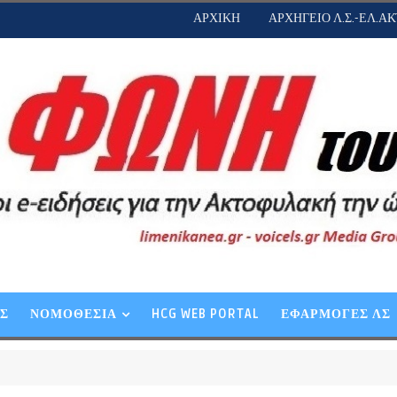
ΑΡΧΙΚΗ
ΑΡΧΗΓΕΙΟ Λ.Σ.-ΕΛ.ΑΚ
ΕΣ
ΝΟΜΟΘΕΣΙΑ
HCG WEB PORTAL
ΕΦΑΡΜΟΓΕΣ ΛΣ