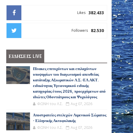
382.433
Likes
82.530
Followers
ΕΙΔΗΣΕΙΣ LIVE
Πίνακες επιτυχόντων και επιλαχόντων
υποψηφίων του διαγωνισμού απευθείας
κατάταξης Αξιωματικών Λ.Σ.-ΕΛ.ΑΚΤ.
ειδικότητας Υγειονομικού ειδικής
κατηγορίας έτους 2026, προερχόμενων από
ιδιώτες Οδοντιάτρους και Ψυχολόγους
ΦΩΝΗ του Λ.Σ.
Aug 07, 2026
Αποστρατείες στελεχών Λιμενικού Σώματος
- Ελληνικής Ακτοφυλακής
ΦΩΝΗ του Λ.Σ.
Aug 07, 2026