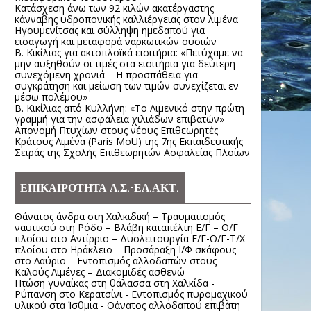
Κατάσχεση άνω των 92 κιλών ακατέργαστης
κάνναβης υδροπονικής καλλιέργειας στον λιμένα
Ηγουμενίτσας και σύλληψη ημεδαπού για
εισαγωγή και μεταφορά ναρκωτικών ουσιών
Β. Κικίλιας για ακτοπλοϊκά εισιτήρια: «Πετύχαμε να
μην αυξηθούν οι τιμές στα εισιτήρια για δεύτερη
συνεχόμενη χρονιά – Η προσπάθεια για
συγκράτηση και μείωση των τιμών συνεχίζεται εν
μέσω πολέμου»
Β. Κικίλιας από Κυλλήνη: «Το Λιμενικό στην πρώτη
γραμμή για την ασφάλεια χιλιάδων επιβατών»
Απονομή Πτυχίων στους νέους Επιθεωρητές
Κράτους Λιμένα (Paris MoU) της 7ης Εκπαιδευτικής
Σειράς της Σχολής Επιθεωρητών Ασφαλείας Πλοίων
ΕΠΙΚΑΙΡΟΤΗΤΑ Λ.Σ.-ΕΛ.ΑΚΤ.
Θάνατος άνδρα στη Χαλκιδική – Τραυματισμός
ναυτικού στη Ρόδο – Βλάβη καταπέλτη Ε/Γ – Ο/Γ
πλοίου στο Αντίρριο – Δυσλειτουργία Ε/Γ-Ο/Γ-Τ/Χ
πλοίου στο Ηράκλειο – Προσάραξη Ι/Φ σκάφους
στο Λαύριο – Εντοπισμός αλλοδαπών στους
Καλούς Λιμένες – Διακομιδές ασθενώ
Πτώση γυναίκας στη θάλασσα στη Χαλκίδα -
Ρύπανση στο Κερατσίνι - Εντοπισμός πυρομαχικού
υλικού στα Ίσθμια - Θάνατος αλλοδαπού επιβάτη