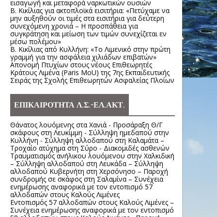
εισαγωγή και μεταφορά ναρκωτικών ουσιών
Β. Κικίλιας για ακτοπλοϊκά εισιτήρια: «Πετύχαμε να
μην αυξηθούν οι τιμές στα εισιτήρια για δεύτερη
συνεχόμενη χρονιά – Η προσπάθεια για
συγκράτηση και μείωση των τιμών συνεχίζεται εν
μέσω πολέμου»
Β. Κικίλιας από Κυλλήνη: «Το Λιμενικό στην πρώτη
γραμμή για την ασφάλεια χιλιάδων επιβατών»
Απονομή Πτυχίων στους νέους Επιθεωρητές
Κράτους Λιμένα (Paris MoU) της 7ης Εκπαιδευτικής
Σειράς της Σχολής Επιθεωρητών Ασφαλείας Πλοίων
ΕΠΙΚΑΙΡΟΤΗΤΑ Λ.Σ.-ΕΛ.ΑΚΤ.
Θάνατος λουόμενης στα Χανιά - Προσάραξη Θ/Γ
σκάφους στη Λευκίμμη - Σύλληψη ημεδαπού στην
Κυλλήνη - Σύλληψη αλλοδαπού στη Καλαμάτα –
Τροχαίο ατύχημα στη Σύρο - Διακομιδές ασθενών
Τραυματισμός ανήλικου λουόμενου στην Χαλκιδική
– Σύλληψη αλλοδαπού στη Λευκάδα – Σύλληψη
αλλοδαπού Κυβερνήτη στη Χερσόνησο – Παροχή
συνδρομής σε σκάφος στη Σαλαμίνα – Συνέχεια
ενημέρωσης αναφορικά με τον εντοπισμό 57
αλλοδαπών στους Καλούς Λιμένες
Εντοπισμός 57 αλλοδαπών στους Καλούς Λιμένες –
Συνέχεια ενημέρωσης αναφορικά με τον εντοπισμό