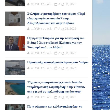
ΦΩΝΗ του Λ.Σ.
Aug 08, 2026
Συλλήψεις για παράβαση του νόμου «Περί
εξαρτησιογόνων ουσιών» στην
Αλεξανδρούπολη και στην Καβάλα
ΦΩΝΗ του Λ.Σ.
Aug 08, 2026
Οργή στην Τουρκία για την υπογραφή του
Ειδικού Χωροταξικού Πλαίσιου για τον
Τουρισμό από την Αθήνα
ΦΩΝΗ του Λ.Σ.
Aug 08, 2026
Προσάραξη ιστιοφόρου σκάφους στο Λαύριο
ΦΩΝΗ του Λ.Σ.
Aug 08, 2026
21χρονος ναυαγοσώστης έσωσε Ιταλίδα
τουρίστρια στη Σαμοθράκη: «Την έβγαλαν
στη στεριά σε ημιλιπόθυμη κατάσταση»
ΦΩΝΗ του Λ.Σ.
Aug 08, 2026
Ποια φάρμακα και καλλυντικά πρέπει να