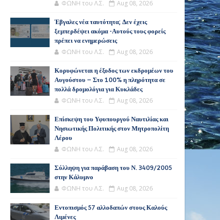
ΦΩΝΗ του Λ.Σ.
Aug 08, 2026
Έβγαλες νέα ταυτότητα; Δεν έχεις
ξεμπερδέψει ακόμα -Αυτούς τους φορείς
πρέπει να ενημερώσεις
ΦΩΝΗ του Λ.Σ.
Aug 08, 2026
Κορυφώνεται η έξοδος των εκδρομέων του
Αυγούστου – Στο 100% η πληρότητα σε
πολλά δρομολόγια για Κυκλάδες
ΦΩΝΗ του Λ.Σ.
Aug 08, 2026
Επίσκεψη του Υφυπουργού Ναυτιλίας και
Νησιωτικής Πολιτικής στον Μητροπολίτη
Λέρου
ΦΩΝΗ του Λ.Σ.
Aug 08, 2026
Σύλληψη για παράβαση του Ν. 3409/2005
στην Κάλυμνο
ΦΩΝΗ του Λ.Σ.
Aug 08, 2026
Εντοπισμός 57 αλλοδαπών στους Καλούς
Λιμένες