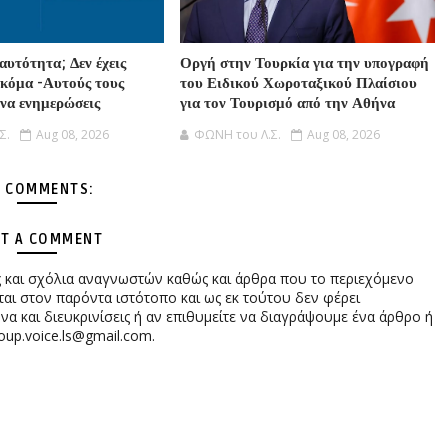
αυτότητα; Δεν έχεις
Οργή στην Τουρκία για την υπογραφή
ακόμα -Αυτούς τους
του Ειδικού Χωροταξικού Πλαίσιου
 να ενημερώσεις
για τον Τουρισμό από την Αθήνα
Σ.
Aug 08, 2026
ΦΩΝΗ του Λ.Σ.
Aug 08, 2026
 COMMENTS:
T A COMMENT
ες και σχόλια αναγνωστών καθώς και άρθρα που το περιεχόμενο
αι στον παρόντα ιστότοπο και ως εκ τούτου δεν φέρει
 και διευκρινίσεις ή αν επιθυμείτε να διαγράψουμε ένα άρθρο ή
oup.voice.ls@gmail.com.