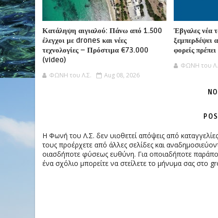
Κατάληψη αιγιαλού: Πάνω από 1.500
Έβγαλες νέα τ
έλεγχοι με drones και νέες
ξεμπερδέψει 
τεχνολογίες – Πρόστιμα €73.000
φορείς πρέπει
(video)
ΦΩΝΗ του Λ.
ΦΩΝΗ του Λ.Σ.
Aug 08, 2026
NO
POS
Η Φωνή του Λ.Σ. δεν υιοθετεί απόψεις από καταγγελί
τους προέρχετε από άλλες σελίδες και αναδημοσιεύοντ
οιασδήποτε φύσεως ευθύνη. Για οποιαδήποτε παράπονα
ένα σχόλιο μπορείτε να στείλετε το μήνυμα σας στο gr