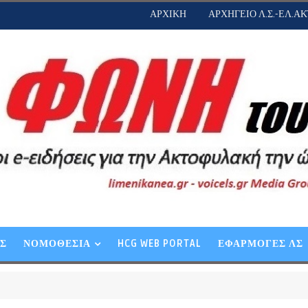
ΑΡΧΙΚΗ
ΑΡΧΗΓΕΙΟ Λ.Σ.-ΕΛ.ΑΚ
ΕΣ
ΝΟΜΟΘΕΣΙΑ
HCG WEB PORTAL
ΕΦΑΡΜΟΓΕΣ ΛΣ