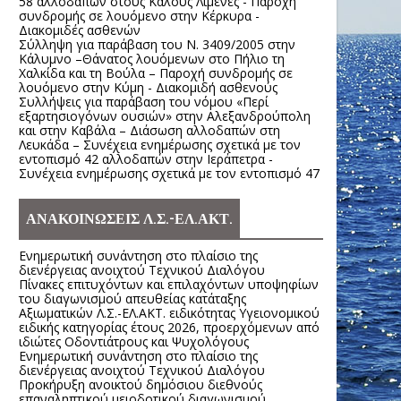
58 αλλοδαπών στους Καλούς Λιμένες - Παροχή
συνδρομής σε λουόμενο στην Κέρκυρα -
Διακομιδές ασθενών
Σύλληψη για παράβαση του Ν. 3409/2005 στην
Κάλυμνο –Θάνατος λουόμενων στο Πήλιο τη
Χαλκίδα και τη Βούλα – Παροχή συνδρομής σε
λουόμενο στην Κύμη - Διακομιδή ασθενούς
Συλλήψεις για παράβαση του νόμου «Περί
εξαρτησιογόνων ουσιών» στην Αλεξανδρούπολη
και στην Καβάλα – Διάσωση αλλοδαπών στη
Λευκάδα – Συνέχεια ενημέρωσης σχετικά με τον
εντοπισμό 42 αλλοδαπών στην Ιεράπετρα -
Συνέχεια ενημέρωσης σχετικά με τον εντοπισμό 47
ΑΝΑΚΟΙΝΩΣΕΙΣ Λ.Σ.-ΕΛ.ΑΚΤ.
Ενημερωτική συνάντηση στο πλαίσιο της
διενέργειας ανοιχτού Τεχνικού Διαλόγου
Πίνακες επιτυχόντων και επιλαχόντων υποψηφίων
του διαγωνισμού απευθείας κατάταξης
Αξιωματικών Λ.Σ.-ΕΛ.ΑΚΤ. ειδικότητας Υγειονομικού
ειδικής κατηγορίας έτους 2026, προερχόμενων από
ιδιώτες Οδοντιάτρους και Ψυχολόγους
Ενημερωτική συνάντηση στο πλαίσιο της
διενέργειας ανοιχτού Τεχνικού Διαλόγου
Προκήρυξη ανοικτού δημόσιου διεθνούς
επαναληπτικού μειοδοτικού διαγωνισμού