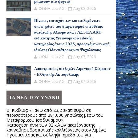
μπαίνουν στο ψυγείο
ΦΩΝΗ του Λ.Σ.
Aug 08, 2026
Πίνακες επιτυχόντων και επιλαχόντων
υποψηφίων του διαγωνισμού απευθείας
κατάταξης Αξιωματικών Λ.Σ.-ΕΛ.ΑΚΤ.
ειδικότητας Υγειονομικού ειδικής
κατηγορίας έτους 2026, προερχόμενων από
ιδιώτες Οδοντιάτρους και Ψυχολόγους
ΦΩΝΗ του Λ.Σ.
Aug 07, 2026
Αποστρατείες στελεχών Λιμενικού Σώματος
- Ελληνικής Ακτοφυλακής
ΦΩΝΗ του Λ.Σ.
Aug 07, 2026
ΤΑ ΝΕΑ ΤΟΥ ΥΝΑΝΠ
Β. Κικίλιας: «Πάνω από 23,2 εκατ. ευρώ σε
περισσότερους από 281.000 νησιώτες μέσω του
Μεταφορικού Ισοδυνάμου»
Κατάσχεση άνω των 92 κιλών ακατέργαστης
κάνναβης υδροπονικής καλλιέργειας στον λιμένα
Ηγουμενίτσας και σύλληψη ημεδαπού για