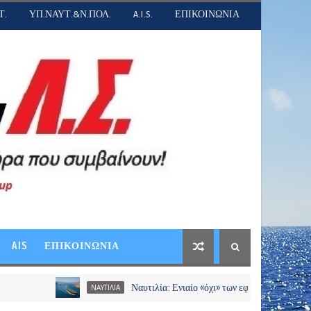
Τ.
ΥΠ.ΝΑΥΤ.&Ν.ΠΟΛ.
A.I.S.
ΕΠΙΚΟΙΝΩΝΙΑ
AIS
ΕΠΙΚΟΙΝΩΝΙΑ
Ναυτιλία: Ενιαίο «όχι» των εφοπλιστών σε διόδια και χρ
ΝΑΥΤΙΛΙΑ