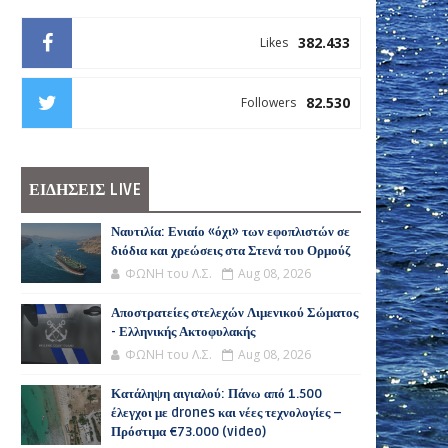
382.433
Likes
82.530
Followers
ΕΙΔΗΣΕΙΣ LIVE
Ναυτιλία: Ενιαίο «όχι» των εφοπλιστών σε
διόδια και χρεώσεις στα Στενά του Ορμούζ
ΦΩΝΗ του Λ.Σ.
Aug 08, 2026
Αποστρατείες στελεχών Λιμενικού Σώματος
- Ελληνικής Ακτοφυλακής
ΦΩΝΗ του Λ.Σ.
Aug 08, 2026
Κατάληψη αιγιαλού: Πάνω από 1.500
έλεγχοι με drones και νέες τεχνολογίες –
Πρόστιμα €73.000 (video)