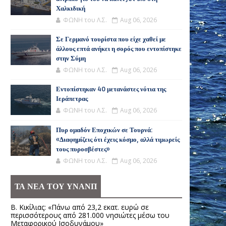
Χαλκιδική
ΦΩΝΗ του Λ.Σ.
Aug 06, 2026
Σε Γερμανό τουρίστα που είχε χαθεί με
άλλους επτά ανήκει η σορός που εντοπίστηκε
στην Σύμη
ΦΩΝΗ του Λ.Σ.
Aug 06, 2026
Εντοπίστηκαν 40 μετανάστες νότια της
Ιεράπετρας
ΦΩΝΗ του Λ.Σ.
Aug 06, 2026
Πυρ ομαδόν Εποχικών σε Τουρνά:
«Διαφημίζεις ότι έχεις κόσμο, αλλά τιμωρείς
τους πυροσβέστες»
ΦΩΝΗ του Λ.Σ.
Aug 06, 2026
ΤΑ ΝΕΑ ΤΟΥ ΥΝΑΝΠ
Β. Κικίλιας: «Πάνω από 23,2 εκατ. ευρώ σε
περισσότερους από 281.000 νησιώτες μέσω του
Μεταφορικού Ισοδυνάμου»