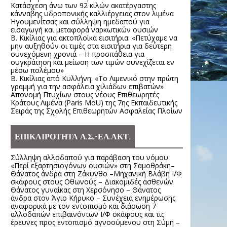
Κατάσχεση άνω των 92 κιλών ακατέργαστης
κάνναβης υδροπονικής καλλιέργειας στον λιμένα
Ηγουμενίτσας και σύλληψη ημεδαπού για
εισαγωγή και μεταφορά ναρκωτικών ουσιών
Β. Κικίλιας για ακτοπλοϊκά εισιτήρια: «Πετύχαμε να
μην αυξηθούν οι τιμές στα εισιτήρια για δεύτερη
συνεχόμενη χρονιά – Η προσπάθεια για
συγκράτηση και μείωση των τιμών συνεχίζεται εν
μέσω πολέμου»
Β. Κικίλιας από Κυλλήνη: «Το Λιμενικό στην πρώτη
γραμμή για την ασφάλεια χιλιάδων επιβατών»
Απονομή Πτυχίων στους νέους Επιθεωρητές
Κράτους Λιμένα (Paris MoU) της 7ης Εκπαιδευτικής
Σειράς της Σχολής Επιθεωρητών Ασφαλείας Πλοίων
ΕΠΙΚΑΙΡΟΤΗΤΑ Λ.Σ.-ΕΛ.ΑΚΤ.
Σύλληψη αλλοδαπού για παράβαση του νόμου
«Περί εξαρτησιογόνων ουσιών» στη Σαμοθράκη–
Θάνατος άνδρα στη Ζάκυνθο –Μηχανική Βλάβη Ι/Φ
σκάφους στους Οθωνούς – Διακομιδές ασθενών
Θάνατος γυναίκας στη Χερσόνησο – Θάνατος
άνδρα στον Άγιο Κήρυκο – Συνέχεια ενημέρωσης
αναφορικά με τον εντοπισμό και διάσωση 7
αλλοδαπών επιβαινόντων Ι/Φ σκάφους και τις
έρευνες προς εντοπισμό αγνοούμενου στη Σύμη –