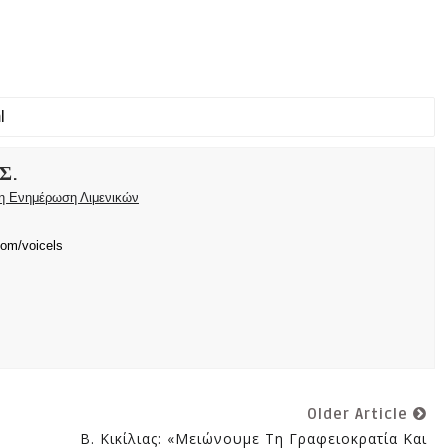
Σ.
ρη Ενημέρωση Λιμενικών
com/voicels
Older Article
Β. Κικίλιας: «Μειώνουμε Τη Γραφειοκρατία Και