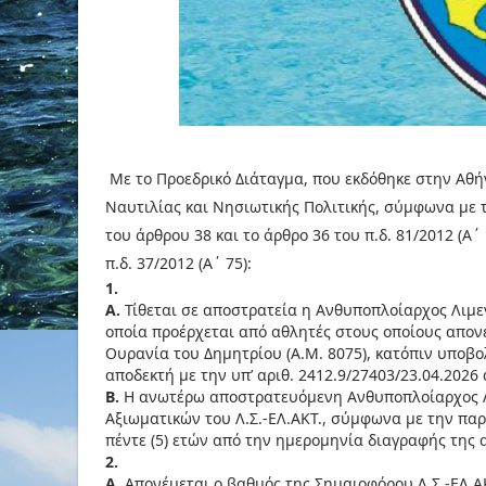
Με το Προεδρικό Διάταγμα, που εκδόθηκε στην Αθή
Ναυτιλίας και Νησιωτικής Πολιτικής, σύμφωνα με την
του άρθρου 38 και το άρθρο 36 του π.δ. 81/2012 (Α΄
π.δ. 37/2012 (Α΄ 75):
1.
Α.
Τίθεται σε αποστρατεία η Ανθυποπλοίαρχος Λιμεν
οποία προέρχεται από αθλητές στους οποίους απον
Ουρανία του Δημητρίου (Α.Μ. 8075), κατόπιν υποβολ
αποδεκτή με την υπ’ αριθ. 2412.9/27403/23.04.202
Β.
Η ανωτέρω αποστρατευόμενη Ανθυποπλοίαρχος Λ.Σ
Αξιωματικών του Λ.Σ.-ΕΛ.ΑΚΤ., σύμφωνα με την παρ
πέντε (5) ετών από την ημερομηνία διαγραφής της α
2.
Α.
Απονέμεται ο βαθμός της Σημαιοφόρου Λ.Σ.-ΕΛ.