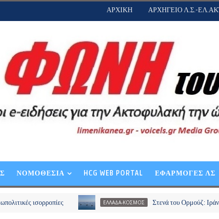
ΑΡΧΙΚΗ
ΑΡΧΗΓΕΙΟ Λ.Σ.-ΕΛ.ΑΚ
ΕΣ
ΝΟΜΟΘΕΣΙΑ
HCG WEB PORTAL
ΕΦΑΡΜΟΓΕΣ ΛΣ
ισορροπίες
Στενά του Ορμούζ: Ιράν και Ομάν σ
ΕΛΛΑΔΑ-ΚΟΣΜΟΣ