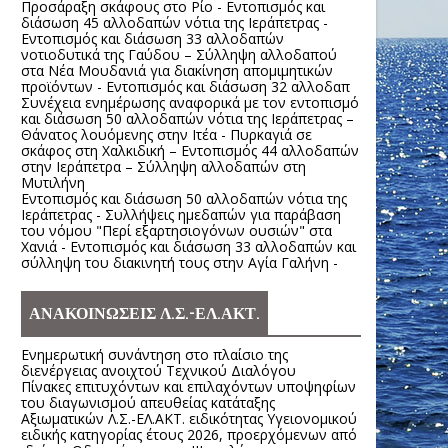
Προσάραξη σκάφους στο Ρίο - Εντοπισμός και
διάσωση 45 αλλοδαπών νότια της Ιεράπετρας -
Εντοπισμός και διάσωση 33 αλλοδαπών
νοτιοδυτικά της Γαύδου – Σύλληψη αλλοδαπού
στα Νέα Μουδανιά για διακίνηση απομιμητικών
προϊόντων - Εντοπισμός και διάσωση 32 αλλοδαπ
Συνέχεια ενημέρωσης αναφορικά με τον εντοπισμό
και διάσωση 50 αλλοδαπών νότια της Ιεράπετρας –
Θάνατος λουόμενης στην Ιτέα - Πυρκαγιά σε
σκάφος στη Χαλκιδική – Εντοπισμός 44 αλλοδαπών
στην Ιεράπετρα – Σύλληψη αλλοδαπών στη
Μυτιλήνη
Εντοπισμός και διάσωση 50 αλλοδαπών νότια της
Ιεράπετρας - Συλλήψεις ημεδαπών για παράβαση
του νόμου "Περί εξαρτησιογόνων ουσιών" στα
Χανιά - Εντοπισμός και διάσωση 33 αλλοδαπών και
σύλληψη του διακινητή τους στην Αγία Γαλήνη -
ΑΝΑΚΟΙΝΩΣΕΙΣ Λ.Σ.-ΕΛ.ΑΚΤ.
Ενημερωτική συνάντηση στο πλαίσιο της
διενέργειας ανοιχτού Τεχνικού Διαλόγου
Πίνακες επιτυχόντων και επιλαχόντων υποψηφίων
του διαγωνισμού απευθείας κατάταξης
Αξιωματικών Λ.Σ.-ΕΛ.ΑΚΤ. ειδικότητας Υγειονομικού
ειδικής κατηγορίας έτους 2026, προερχόμενων από