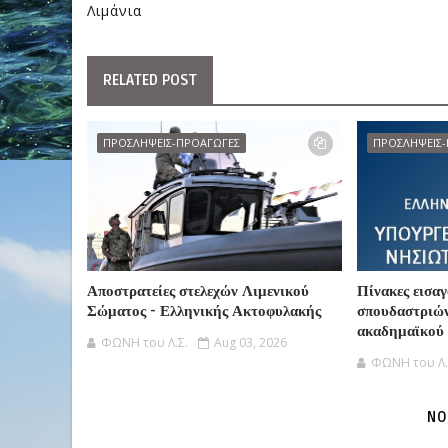
Λιμάνια
RELATED POST
ΠΡΟΣΛΗΨΕΙΣ-ΠΡΟΑΓΩΓΕΣ
ΠΡΟΣΛΗΨΕΙΣ
Αποστρατείες στελεχών Λιμενικού
Πίνακες εισα
Σώματος - Ελληνικής Ακτοφυλακής
σπουδαστριών
ακαδημαϊκού
ΦΩΝΗ του Λ.Σ.
Aug 03, 2026
ΦΩΝΗ του Λ.
NO