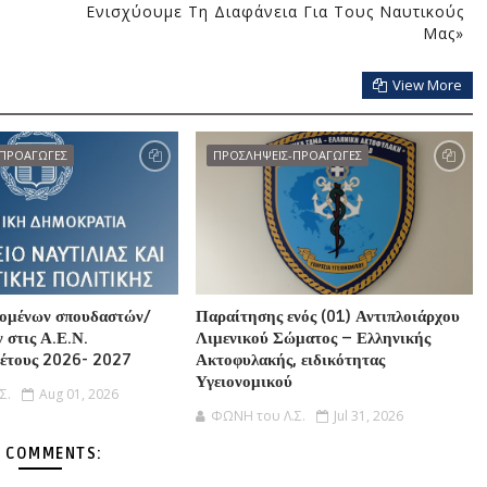
Ενισχύουμε Τη Διαφάνεια Για Τους Ναυτικούς
Μας»
View More
-ΠΡΟΑΓΩΓΕΣ
ΠΡΟΣΛΗΨΕΙΣ-ΠΡΟΑΓΩΓΕΣ
γομένων σπουδαστών/
Παραίτησης ενός (01) Αντιπλοιάρχου
 στις Α.Ε.Ν.
Λιμενικού Σώματος – Ελληνικής
 έτους 2026- 2027
Ακτοφυλακής, ειδικότητας
Υγειονομικού
Σ.
Aug 01, 2026
ΦΩΝΗ του Λ.Σ.
Jul 31, 2026
 COMMENTS: