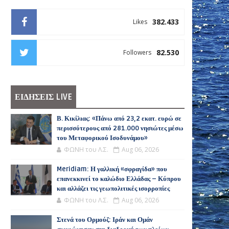
382.433
Likes
82.530
Followers
ΕΙΔΗΣΕΙΣ LIVE
Β. Κικίλιας: «Πάνω από 23,2 εκατ. ευρώ σε
περισσότερους από 281.000 νησιώτες μέσω
του Μεταφορικού Ισοδυνάμου»
ΦΩΝΗ του Λ.Σ.
Aug 06, 2026
Meridiam: Η γαλλική «σφραγίδα» που
επανεκκινεί το καλώδιο Ελλάδας – Κύπρου
και αλλάζει τις γεωπολιτικές ισορροπίες
ΦΩΝΗ του Λ.Σ.
Aug 06, 2026
Στενά του Ορμούζ: Ιράν και Ομάν