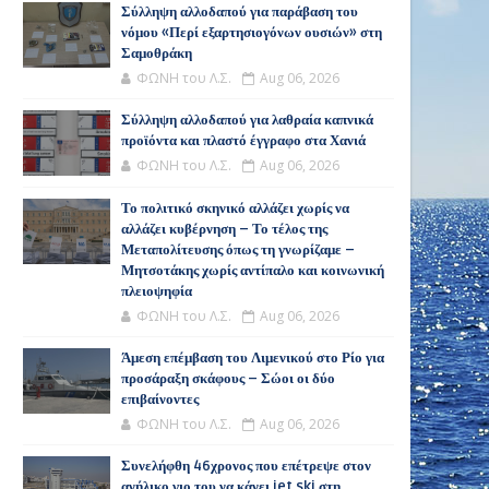
Σύλληψη αλλοδαπού για παράβαση του
νόμου «Περί εξαρτησιογόνων ουσιών» στη
Σαμοθράκη
ΦΩΝΗ του Λ.Σ.
Aug 06, 2026
Σύλληψη αλλοδαπού για λαθραία καπνικά
προϊόντα και πλαστό έγγραφο στα Χανιά
ΦΩΝΗ του Λ.Σ.
Aug 06, 2026
Το πολιτικό σκηνικό αλλάζει χωρίς να
αλλάζει κυβέρνηση – Το τέλος της
Μεταπολίτευσης όπως τη γνωρίζαμε –
Μητσοτάκης χωρίς αντίπαλο και κοινωνική
πλειοψηφία
ΦΩΝΗ του Λ.Σ.
Aug 06, 2026
Άμεση επέμβαση του Λιμενικού στο Ρίο για
προσάραξη σκάφους – Σώοι οι δύο
επιβαίνοντες
ΦΩΝΗ του Λ.Σ.
Aug 06, 2026
Συνελήφθη 46χρονος που επέτρεψε στον
ανήλικο γιο του να κάνει jet ski στη