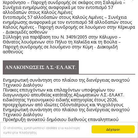
Χερσόνησο – Παροχή συνδρομής σε σκάφος στη Σαλαμίνα –
Συνέχεια ενημέρωσης αναφορικά με τον εντοπισμό 57
αλλοδαπών στους Καλούς Λιμένες
Εντοπισμός 57 αλλοδαπών στους Καλούς Λιμένες – Συνέχεια
ενημέρωσης αναφορικά με τον εντοπισμό 58 αλλοδαπών στους
Καλούς Λιμένες - Παροχή συνδρομής σε λουόμενο στην Κέρκυρα
- Διακομιδές ασθενών
Σύλληψη για παράβαση του Ν. 3409/2005 στην Κάλυμνο –
Θάνατος λουόμενων στο Πήλιο τη Χαλκίδα και τη Βούλα –
Παροχή συνδρομής σε λουόμενο στην Κύμη - Διακομιδή
ασθενούς
ΑΝΑΚΟΙΝΩΣΕΙΣ Λ.Σ.-ΕΛ.ΑΚΤ.
Ενημερωτική συνάντηση στο πλαίσιο της διενέργειας ανοιχτού
Τεχνικού Διαλόγου
Πίνακες επιτυχόντων και επιλαχόντων υποψηφίων του
διαγωνισμού απευθείας κατάταξης Αξιωματικών Λ.Σ.-ΕΛ.ΑΚΤ.
ειδικότητας Υγειονομικού ειδικής κατηγορίας έτους 2026,
προερχόμενων από ιδιώτες Οδοντιάτρους και Ψυχολόγους
Ενημερωτική συνάντηση στο πλαίσιο της διενέργειας ανοιχτού
Τεχνικού Διαλόγου
Προκήρυξη ανοικτού δημόσιου διεθνούς επαναληπτικού
μειοδοτικού διαγωνισμού
Ο ιστότοπος χρησιμοποιεί cookies για καλύτερη
Ενημερωτική συνάντηση στο πλαίσιο της διενέργειας ανοιχτού
Δέχομαι
εμπειρία πλοήγησης
Τεχνικού Διαλόγου