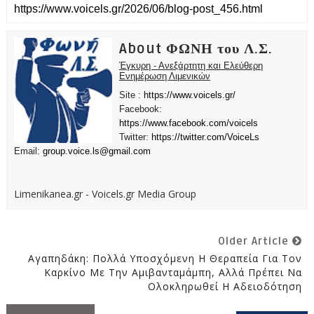
About ΦΩΝΗ του Λ.Σ.
Έγκυρη - Ανεξάρτητη και Ελεύθερη
Ενημέρωση Λιμενικών
Site :
https://www.voicels.gr/
Facebook:
https://www.facebook.com/voicels
Twitter:
https://twitter.com/VoiceLs
Email:
group.voice.ls@gmail.com
Limenikanea.gr - Voicels.gr Media Group
Older Article
Αγαπηδάκη: Πολλά Υποσχόμενη Η Θεραπεία Για Τον
Καρκίνο Με Την Αμιβανταμάμπη, Αλλά Πρέπει Να
Ολοκληρωθεί Η Αδειοδότηση