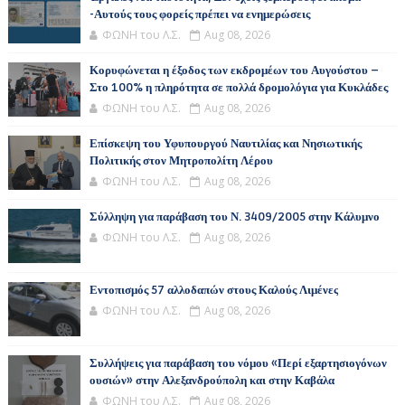
-Αυτούς τους φορείς πρέπει να ενημερώσεις
ΦΩΝΗ του Λ.Σ.
Aug 08, 2026
Κορυφώνεται η έξοδος των εκδρομέων του Αυγούστου –
Στο 100% η πληρότητα σε πολλά δρομολόγια για Κυκλάδες
ΦΩΝΗ του Λ.Σ.
Aug 08, 2026
Επίσκεψη του Υφυπουργού Ναυτιλίας και Νησιωτικής
Πολιτικής στον Μητροπολίτη Λέρου
ΦΩΝΗ του Λ.Σ.
Aug 08, 2026
Σύλληψη για παράβαση του Ν. 3409/2005 στην Κάλυμνο
ΦΩΝΗ του Λ.Σ.
Aug 08, 2026
Εντοπισμός 57 αλλοδαπών στους Καλούς Λιμένες
ΦΩΝΗ του Λ.Σ.
Aug 08, 2026
Συλλήψεις για παράβαση του νόμου «Περί εξαρτησιογόνων
ουσιών» στην Αλεξανδρούπολη και στην Καβάλα
ΦΩΝΗ του Λ.Σ.
Aug 08, 2026