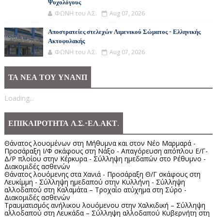
Ψυχολόγους
ΦΩΝΗ του Λ.Σ.
Aug 07, 2026
Αποστρατείες στελεχών Λιμενικού Σώματος - Ελληνικής
Ακτοφυλακής
ΦΩΝΗ του Λ.Σ.
Aug 07, 2026
ΤΑ ΝΕΑ ΤΟΥ ΥΝΑΝΠ
Loading...
ΕΠΙΚΑΙΡΟΤΗΤΑ Λ.Σ.-ΕΛ.ΑΚΤ.
Θάνατος λουομένων στη Μήθυμνα και στον Νέο Μαρμαρά -
Προσάραξη Ι/Φ σκάφους στη Νάξο - Απαγόρευση απόπλου Ε/Γ-
Δ/Ρ πλοίου στην Κέρκυρα - Σύλληψη ημεδαπών στο Ρέθυμνο -
Διακομιδές ασθενών
Θάνατος λουόμενης στα Χανιά - Προσάραξη Θ/Γ σκάφους στη
Λευκίμμη - Σύλληψη ημεδαπού στην Κυλλήνη - Σύλληψη
αλλοδαπού στη Καλαμάτα – Τροχαίο ατύχημα στη Σύρο -
Διακομιδές ασθενών
Τραυματισμός ανήλικου λουόμενου στην Χαλκιδική – Σύλληψη
αλλοδαπού στη Λευκάδα – Σύλληψη αλλοδαπού Κυβερνήτη στη