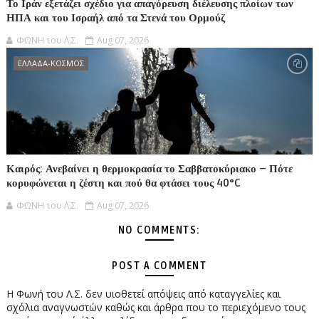
Το Ιράν εξετάζει σχέδιο για απαγόρευση διέλευσης πλοίων των
ΗΠΑ και του Ισραήλ από τα Στενά του Ορμούζ
ΦΩΝΗ του Λ.Σ.
Aug 07, 2026
ΕΛΛΑΔΑ-ΚΟΣΜΟΣ
Καιρός: Ανεβαίνει η θερμοκρασία το Σαββατοκύριακο – Πότε
κορυφώνεται η ζέστη και πού θα φτάσει τους 40°C
ΦΩΝΗ του Λ.Σ.
Aug 07, 2026
NO COMMENTS:
POST A COMMENT
Η Φωνή του Λ.Σ. δεν υιοθετεί απόψεις από καταγγελίες και
σχόλια αναγνωστών καθώς και άρθρα που το περιεχόμενο τους