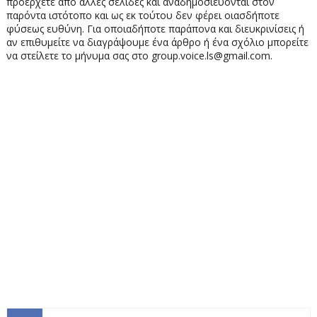
προέρχετε από άλλες σελίδες και αναδημοσιεύονται στον
παρόντα ιστότοπο και ως εκ τούτου δεν φέρει οιασδήποτε
φύσεως ευθύνη. Για οποιαδήποτε παράπονα και διευκρινίσεις ή
αν επιθυμείτε να διαγράψουμε ένα άρθρο ή ένα σχόλιο μπορείτε
να στείλετε το μήνυμα σας στο group.voice.ls@gmail.com.