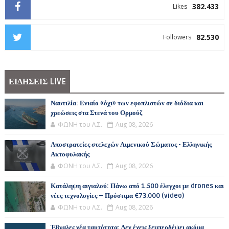
382.433
Likes
82.530
Followers
ΕΙΔΗΣΕΙΣ LIVE
Ναυτιλία: Ενιαίο «όχι» των εφοπλιστών σε διόδια και
χρεώσεις στα Στενά του Ορμούζ
ΦΩΝΗ του Λ.Σ.
Aug 08, 2026
Αποστρατείες στελεχών Λιμενικού Σώματος - Ελληνικής
Ακτοφυλακής
ΦΩΝΗ του Λ.Σ.
Aug 08, 2026
Κατάληψη αιγιαλού: Πάνω από 1.500 έλεγχοι με drones και
νέες τεχνολογίες – Πρόστιμα €73.000 (video)
ΦΩΝΗ του Λ.Σ.
Aug 08, 2026
Έβγαλες νέα ταυτότητα; Δεν έχεις ξεμπερδέψει ακόμα