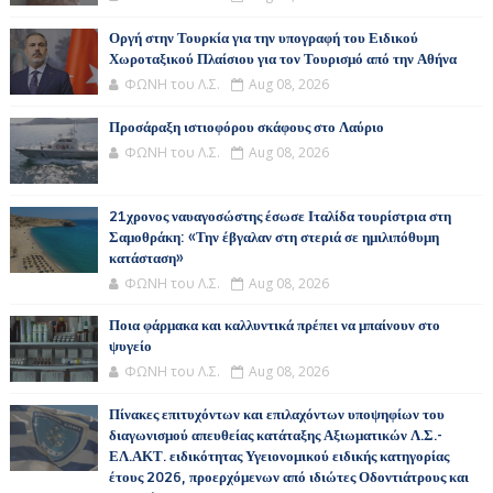
Οργή στην Τουρκία για την υπογραφή του Ειδικού
Χωροταξικού Πλαίσιου για τον Τουρισμό από την Αθήνα
ΦΩΝΗ του Λ.Σ.
Aug 08, 2026
Προσάραξη ιστιοφόρου σκάφους στο Λαύριο
ΦΩΝΗ του Λ.Σ.
Aug 08, 2026
21χρονος ναυαγοσώστης έσωσε Ιταλίδα τουρίστρια στη
Σαμοθράκη: «Την έβγαλαν στη στεριά σε ημιλιπόθυμη
κατάσταση»
ΦΩΝΗ του Λ.Σ.
Aug 08, 2026
Ποια φάρμακα και καλλυντικά πρέπει να μπαίνουν στο
ψυγείο
ΦΩΝΗ του Λ.Σ.
Aug 08, 2026
Πίνακες επιτυχόντων και επιλαχόντων υποψηφίων του
διαγωνισμού απευθείας κατάταξης Αξιωματικών Λ.Σ.-
ΕΛ.ΑΚΤ. ειδικότητας Υγειονομικού ειδικής κατηγορίας
έτους 2026, προερχόμενων από ιδιώτες Οδοντιάτρους και