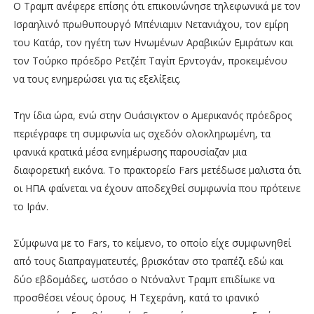
Ο Τραμπ ανέφερε επίσης ότι επικοινώνησε τηλεφωνικά με τον
Ισραηλινό πρωθυπουργό Μπένιαμιν Νετανιάχου, τον εμίρη
του Κατάρ, τον ηγέτη των Ηνωμένων Αραβικών Εμιράτων και
τον Τούρκο πρόεδρο Ρετζέπ Ταγίπ Ερντογάν, προκειμένου
να τους ενημερώσει για τις εξελίξεις.
Την ίδια ώρα, ενώ στην Ουάσιγκτον ο Αμερικανός πρόεδρος
περιέγραφε τη συμφωνία ως σχεδόν ολοκληρωμένη, τα
ιρανικά κρατικά μέσα ενημέρωσης παρουσίαζαν μια
διαφορετική εικόνα. Το πρακτορείο Fars μετέδωσε μαλιστα ότι
οι ΗΠΑ φαίνεται να έχουν αποδεχθεί συμφωνία που πρότεινε
το Ιράν.
Σύμφωνα με το Fars, το κείμενο, το οποίο είχε συμφωνηθεί
από τους διαπραγματευτές, βρισκόταν στο τραπέζι εδώ και
δύο εβδομάδες, ωστόσο ο Ντόναλντ Τραμπ επιδίωκε να
προσθέσει νέους όρους. Η Τεχεράνη, κατά το ιρανικό