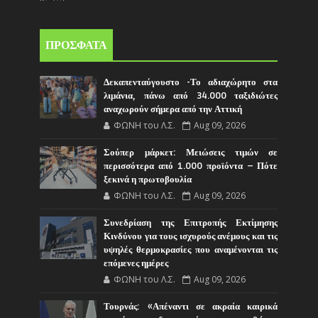
ΠΡΟΣΦΑΤΑ
Δεκαπενταύγουστο -Το αδιαχώρητο στα
λιμάνια, πάνω από 34.000 ταξιδιώτες
αναχωρούν σήμερα από την Αττική
ΦΩΝΗ του Λ.Σ.
Aug 09, 2026
Σούπερ μάρκετ: Μειώσεις τιμών σε
περισσότερα από 1.000 προϊόντα – Πότε
ξεκινά η πρωτοβουλία
ΦΩΝΗ του Λ.Σ.
Aug 09, 2026
Συνεδρίαση της Επιτροπής Εκτίμησης
Κινδύνου για τους ισχυρούς ανέμους και τις
υψηλές θερμοκρασίες που αναμένονται τις
επόμενες ημέρες
ΦΩΝΗ του Λ.Σ.
Aug 09, 2026
Τουρνάς: «Απέναντι σε ακραία καιρικά