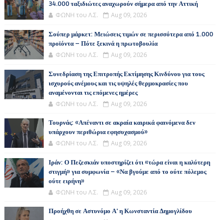
34.000 ταξιδιώτες αναχωρούν σήμερα από την Αττική
ΦΩΝΗ του Λ.Σ.
Aug 09, 2026
Σούπερ μάρκετ: Μειώσεις τιμών σε περισσότερα από 1.000
προϊόντα – Πότε ξεκινά η πρωτοβουλία
ΦΩΝΗ του Λ.Σ.
Aug 09, 2026
Συνεδρίαση της Επιτροπής Εκτίμησης Κινδύνου για τους
ισχυρούς ανέμους και τις υψηλές θερμοκρασίες που
αναμένονται τις επόμενες ημέρες
ΦΩΝΗ του Λ.Σ.
Aug 09, 2026
Τουρνάς: «Απέναντι σε ακραία καιρικά φαινόμενα δεν
υπάρχουν περιθώρια εφησυχασμού»
ΦΩΝΗ του Λ.Σ.
Aug 09, 2026
Ιράν: Ο Πεζεσκιάν υποστηρίζει ότι «τώρα είναι η καλύτερη
στιγμή» για συμφωνία – «Να βγούμε από το ούτε πόλεμος
ούτε ειρήνη»
ΦΩΝΗ του Λ.Σ.
Aug 09, 2026
Προήχθη σε Αστυνόμο Α' η Κωνσταντία Δημογλίδου