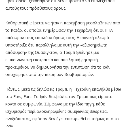
πρακτορείο, ξεκαθάρισε ότι δεν επρόκειτο να επανεξετάσει
αυτούς τους πρόσθετους όρους.
Καθοριστική φέρεται να ήταν η παρέμβαση μεσολαβητών από
το Κατάρ, οι οποίοι ενημέρωσαν την Τεχεράνη ότι οι ΗΠΑ
απέσυραν τους επιπλέον όρους τους. Η ιρανική πλευρά
υποστήριξε ότι, παράλληλα με αυτή την «αξιοσημείωτη
απόσυρση» της Ουάσιγκτον, ο Τραμπ ξεκίνησε μια
επικοινωνιακή εκστρατεία και απειλητική ρητορική,
προκειμένου να δημιουργήσει την εντύπωση ότι το Ιράν
υποχώρησε υπό την πίεση των βομβαρδισμών.
Πάντως, μετά τις δηλώσεις Τραμπ, η Τεχεράνη επανήλθε μέσω
του Fars, Fars: Το Ιράν διαψεύδει τον Τραμπ πως είμαστε
κοντά σε συμφωνία. Σύμφωνα με την ίδια πηγή, κάθε
ισχυρισμός περί ολοκληρωμένης συμφωνίας θεωρείται
αναξιόπιστος, εφόσον δεν έχει επικυρωθεί επισήμως από το
Ιράν.