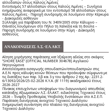
αλλοδαπών στους Καλούς Λιμένες
Εντοπισμός 57 αλλοδαπών στους Καλούς Λιμένες – Συνέχεια
ενημέρωσης αναφορικά με τον εντοπισμό 58 αλλοδαπών στους
Καλούς Λιμένες - Παροχή συνδρομής σε λουόμενο στην Κέρκυρα
- Διακομιδές ασθενών
Σύλληψη για παράβαση του Ν. 3409/2005 στην Κάλυμνο –
Θάνατος λουόμενων στο Πήλιο τη Χαλκίδα και τη Βούλα –
Παροχή συνδρομής σε λουόμενο στην Κύμη - Διακομιδή
ασθενούς
ΑΝΑΚΟΙΝΩΣΕΙΣ Λ.Σ.-ΕΛ.ΑΚΤ.
Αίτηση χορήγησης παράτασης κατ΄ εξαίρεση αδείας στο σκάφος
‘’SHORE EASE’’ (OFFICIAL NUMBER 304678) Αγγλικού
Νηογνώμονα
Αποτελέσματα εισαγωγής σπουδαστών/σπουδαστριών στις
Α.Ε.Ν. προς κάλυψη κενών θέσεων που προέκυψαν σύμφωνα με
τις διατάξεις των παρ. 3.β και 3.γ του άρθρου 2 της Αρ.: 2231.2-
6/13092/2026/25-02-2026 Κ.Υ.Α. (Β’ 1119) ακαδημαϊκού έτους
2026-2027
Πίνακας επιτυχόντων υποψηφίων του διαγωνισμού απευθείας
κατάταξης Αξιωματικών Λ.Σ.-ΕΛ.ΑΚΤ. ειδικότητας Τεχνικού έτους
2026 – Έναρξη Προθεσμίας Υποβολής Ενστάσεων στο Α.Σ.Ε.Π.
Παράταση διενέργειας ανοιχτού Τεχνικού Διαλόγου
Ενημερωτική συνάντηση στο πλαίσιο της διενέργειας ανοιχτού
Τεχνικού Διαλόγου