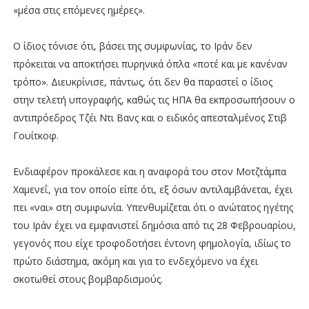
«μέσα στις επόμενες ημέρες».
Ο ίδιος τόνισε ότι, βάσει της συμφωνίας, το Ιράν δεν
πρόκειται να αποκτήσει πυρηνικά όπλα «ποτέ και με κανέναν
τρόπο». Διευκρίνισε, πάντως, ότι δεν θα παραστεί ο ίδιος
στην τελετή υπογραφής, καθώς τις ΗΠΑ θα εκπροσωπήσουν ο
αντιπρόεδρος Τζέι Ντι Βανς και ο ειδικός απεσταλμένος Στιβ
Γουίτκοφ.
Ενδιαφέρον προκάλεσε και η αναφορά του στον Μοτζτάμπα
Χαμενεΐ, για τον οποίο είπε ότι, εξ όσων αντιλαμβάνεται, έχει
πει «ναι» στη συμφωνία. Υπενθυμίζεται ότι ο ανώτατος ηγέτης
του Ιράν έχει να εμφανιστεί δημόσια από τις 28 Φεβρουαρίου,
γεγονός που είχε τροφοδοτήσει έντονη φημολογία, ιδίως το
πρώτο διάστημα, ακόμη και για το ενδεχόμενο να έχει
σκοτωθεί στους βομβαρδισμούς.