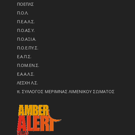
ΠΟΕΠΛΣ
Π.Ο.Λ.
Π.Ε.Α.Λ.Σ.
Π.Ο.ΑΣ.Υ.
Π.Ο.ΑΞΙ.Α.
Π.Ο.Ε.ΠΥ.Σ.
Ε.Α.Π.Σ.
Π.ΟM.EN.Σ.
Ε.Α.Α.Λ.Σ.
ΛΕΣΧΗ Λ.Σ.
π. ΣΥΛΛΟΓΟΣ ΜΕΡΙΜΝΑΣ ΛΙΜΕΝΙΚΟΥ ΣΩΜΑΤΟΣ