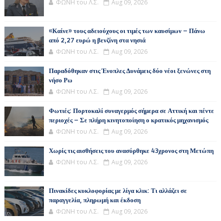
ΦΩΝΗ του Λ.Σ.
Aug 09, 2026
«Καίνε» τους αδειούχους οι τιμές των καυσίμων – Πάνω
από 2,27 ευρώ η βενζίνη στα νησιά
ΦΩΝΗ του Λ.Σ.
Aug 09, 2026
Παραδόθηκαν στις Ένοπλες Δυνάμεις δύο νέοι ξενώνες στη
νήσο Ρω
ΦΩΝΗ του Λ.Σ.
Aug 09, 2026
Φωτιές: Πορτοκαλί συναγερμός σήμερα σε Αττική και πέντε
περιοχές – Σε πλήρη κινητοποίηση ο κρατικός μηχανισμός
ΦΩΝΗ του Λ.Σ.
Aug 09, 2026
Χωρίς τις αισθήσεις του ανασύρθηκε 43χρονος στη Μετώπη
ΦΩΝΗ του Λ.Σ.
Aug 09, 2026
Πινακίδες κυκλοφορίας με λίγα κλικ: Τι αλλάζει σε
παραγγελία, πληρωμή και έκδοση
ΦΩΝΗ του Λ.Σ.
Aug 09, 2026