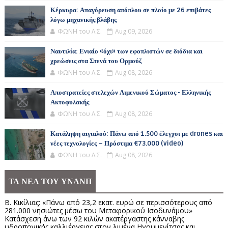
Κέρκυρα: Απαγόρευση απόπλου σε πλοίο με 26 επιβάτες
λόγω μηχανικής βλάβης
ΦΩΝΗ του Λ.Σ.
Aug 09, 2026
Ναυτιλία: Ενιαίο «όχι» των εφοπλιστών σε διόδια και
χρεώσεις στα Στενά του Ορμούζ
ΦΩΝΗ του Λ.Σ.
Aug 08, 2026
Αποστρατείες στελεχών Λιμενικού Σώματος - Ελληνικής
Ακτοφυλακής
ΦΩΝΗ του Λ.Σ.
Aug 08, 2026
Κατάληψη αιγιαλού: Πάνω από 1.500 έλεγχοι με drones και
νέες τεχνολογίες – Πρόστιμα €73.000 (video)
ΦΩΝΗ του Λ.Σ.
Aug 08, 2026
ΤΑ ΝΕΑ ΤΟΥ ΥΝΑΝΠ
Β. Κικίλιας: «Πάνω από 23,2 εκατ. ευρώ σε περισσότερους από
281.000 νησιώτες μέσω του Μεταφορικού Ισοδυνάμου»
Κατάσχεση άνω των 92 κιλών ακατέργαστης κάνναβης
υδροπονικής καλλιέργειας στον λιμένα Ηγουμενίτσας και