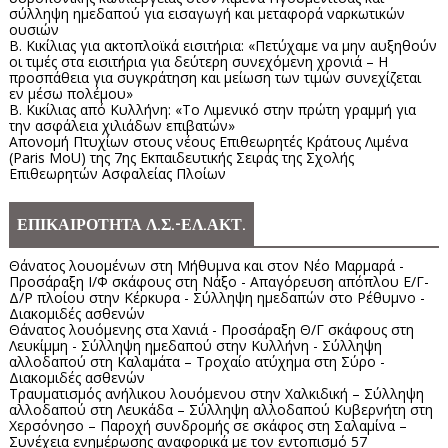
σύλληψη ημεδαπού για εισαγωγή και μεταφορά ναρκωτικών
ουσιών
Β. Κικίλιας για ακτοπλοϊκά εισιτήρια: «Πετύχαμε να μην αυξηθούν
οι τιμές στα εισιτήρια για δεύτερη συνεχόμενη χρονιά – Η
προσπάθεια για συγκράτηση και μείωση των τιμών συνεχίζεται
εν μέσω πολέμου»
Β. Κικίλιας από Κυλλήνη: «Το Λιμενικό στην πρώτη γραμμή για
την ασφάλεια χιλιάδων επιβατών»
Απονομή Πτυχίων στους νέους Επιθεωρητές Κράτους Λιμένα
(Paris MoU) της 7ης Εκπαιδευτικής Σειράς της Σχολής
Επιθεωρητών Ασφαλείας Πλοίων
ΕΠΙΚΑΙΡΟΤΗΤΑ Λ.Σ.-ΕΛ.ΑΚΤ.
Θάνατος λουομένων στη Μήθυμνα και στον Νέο Μαρμαρά -
Προσάραξη Ι/Φ σκάφους στη Νάξο - Απαγόρευση απόπλου Ε/Γ-
Δ/Ρ πλοίου στην Κέρκυρα - Σύλληψη ημεδαπών στο Ρέθυμνο -
Διακομιδές ασθενών
Θάνατος λουόμενης στα Χανιά - Προσάραξη Θ/Γ σκάφους στη
Λευκίμμη - Σύλληψη ημεδαπού στην Κυλλήνη - Σύλληψη
αλλοδαπού στη Καλαμάτα – Τροχαίο ατύχημα στη Σύρο -
Διακομιδές ασθενών
Τραυματισμός ανήλικου λουόμενου στην Χαλκιδική – Σύλληψη
αλλοδαπού στη Λευκάδα – Σύλληψη αλλοδαπού Κυβερνήτη στη
Χερσόνησο – Παροχή συνδρομής σε σκάφος στη Σαλαμίνα –
Συνέχεια ενημέρωσης αναφορικά με τον εντοπισμό 57