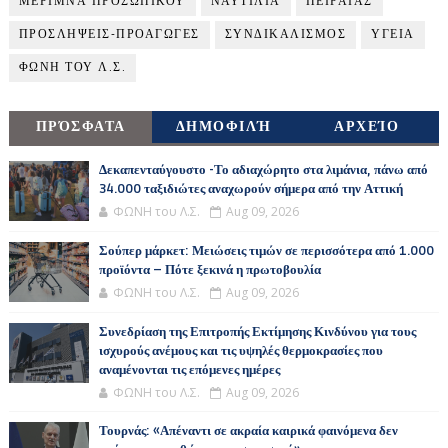
ΜΕΡΙΜΝΑ ΠΡΟΣΩΠΙΚΟΥ
ΝΑΥΤΙΛΙΑ
ΠΕΙΡΑΙΑΣ
ΠΡΟΣΛΗΨΕΙΣ-ΠΡΟΑΓΩΓΕΣ
ΣΥΝΔΙΚΑΛΙΣΜΟΣ
ΥΓΕΙΑ
ΦΩΝΗ ΤΟΥ Λ.Σ.
ΠΡΌΣΦΑΤΑ
ΔΗΜΟΦΙΛΉ
ΑΡΧΕΊΟ
Δεκαπενταύγουστο -Το αδιαχώρητο στα λιμάνια, πάνω από
34.000 ταξιδιώτες αναχωρούν σήμερα από την Αττική
ΦΩΝΗ του Λ.Σ.
Aug 09, 2026
Σούπερ μάρκετ: Μειώσεις τιμών σε περισσότερα από 1.000
προϊόντα – Πότε ξεκινά η πρωτοβουλία
ΦΩΝΗ του Λ.Σ.
Aug 09, 2026
Συνεδρίαση της Επιτροπής Εκτίμησης Κινδύνου για τους
ισχυρούς ανέμους και τις υψηλές θερμοκρασίες που
αναμένονται τις επόμενες ημέρες
ΦΩΝΗ του Λ.Σ.
Aug 09, 2026
Τουρνάς: «Απέναντι σε ακραία καιρικά φαινόμενα δεν