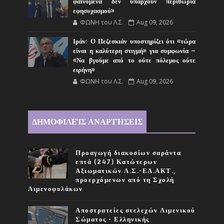
φαινόμενα δεν υπάρχουν περιθώρια
εφησυχασμού»
ΦΩΝΗ του Λ.Σ.
Aug 09, 2026
Ιράν: Ο Πεζεσκιάν υποστηρίζει ότι «τώρα
είναι η καλύτερη στιγμή» για συμφωνία –
«Να βγούμε από το ούτε πόλεμος ούτε
ειρήνη»
ΦΩΝΗ του Λ.Σ.
Aug 09, 2026
ΔΗΜΟΦΙΛΕΊΣ ΑΝΑΡΤΉΣΕΙΣ
Προαγωγή διακοσίων σαράντα
επτά (247) Κατώτερων
Αξιωματικών Λ.Σ.-ΕΛ.ΑΚΤ.,
προερχόμενων από τη Σχολή
Λιμενοφυλάκων
Αποστρατείες στελεχών Λιμενικού
Σώματος - Ελληνικής