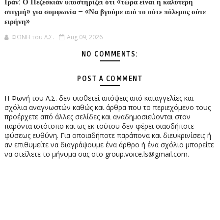
Ιράν: Ο Πεζεσκιάν υποστηρίζει ότι «τώρα είναι η καλύτερη
στιγμή» για συμφωνία – «Να βγούμε από το ούτε πόλεμος ούτε
ειρήνη»
ΦΩΝΗ του Λ.Σ.
Aug 09, 2026
NO COMMENTS:
POST A COMMENT
Η Φωνή του Λ.Σ. δεν υιοθετεί απόψεις από καταγγελίες και
σχόλια αναγνωστών καθώς και άρθρα που το περιεχόμενο τους
προέρχετε από άλλες σελίδες και αναδημοσιεύονται στον
παρόντα ιστότοπο και ως εκ τούτου δεν φέρει οιασδήποτε
φύσεως ευθύνη. Για οποιαδήποτε παράπονα και διευκρινίσεις ή
αν επιθυμείτε να διαγράψουμε ένα άρθρο ή ένα σχόλιο μπορείτε
να στείλετε το μήνυμα σας στο group.voice.ls@gmail.com.