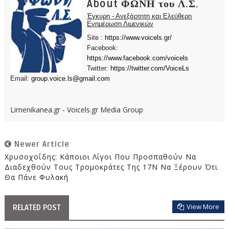
About ΦΩΝΗ του Λ.Σ.
Έγκυρη - Ανεξάρτητη και Ελεύθερη
Ενημέρωση Λιμενικών
Site :
https://www.voicels.gr/
Facebook:
https://www.facebook.com/voicels
Twitter:
https://twitter.com/VoiceLs
Email:
group.voice.ls@gmail.com
Limenikanea.gr - Voicels.gr Media Group
Newer Article
Χρυσοχοΐδης: Κάποιοι Λίγοι Που Προσπαθούν Να
Διαδεχθούν Τους Τρομοκράτες Της 17Ν Να Ξέρουν Ότι
Θα Πάνε Φυλακή
View More
RELATED POST