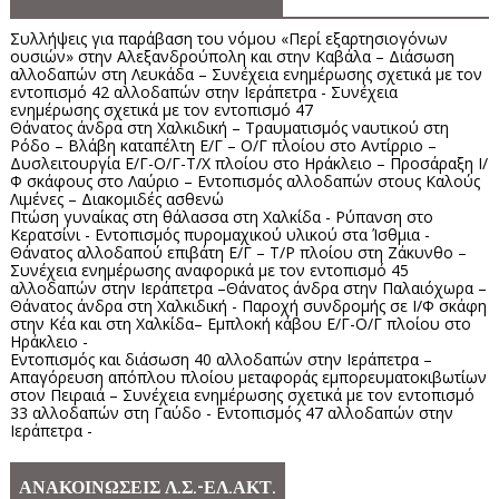
Συλλήψεις για παράβαση του νόμου «Περί εξαρτησιογόνων
ουσιών» στην Αλεξανδρούπολη και στην Καβάλα – Διάσωση
αλλοδαπών στη Λευκάδα – Συνέχεια ενημέρωσης σχετικά με τον
εντοπισμό 42 αλλοδαπών στην Ιεράπετρα - Συνέχεια
ενημέρωσης σχετικά με τον εντοπισμό 47
Θάνατος άνδρα στη Χαλκιδική – Τραυματισμός ναυτικού στη
Ρόδο – Βλάβη καταπέλτη Ε/Γ – Ο/Γ πλοίου στο Αντίρριο –
Δυσλειτουργία Ε/Γ-Ο/Γ-Τ/Χ πλοίου στο Ηράκλειο – Προσάραξη Ι/
Φ σκάφους στο Λαύριο – Εντοπισμός αλλοδαπών στους Καλούς
Λιμένες – Διακομιδές ασθενώ
Πτώση γυναίκας στη θάλασσα στη Χαλκίδα - Ρύπανση στο
Κερατσίνι - Εντοπισμός πυρομαχικού υλικού στα Ίσθμια -
Θάνατος αλλοδαπού επιβάτη Ε/Γ – Τ/Ρ πλοίου στη Ζάκυνθο –
Συνέχεια ενημέρωσης αναφορικά με τον εντοπισμό 45
αλλοδαπών στην Ιεράπετρα –Θάνατος άνδρα στην Παλαιόχωρα –
Θάνατος άνδρα στη Χαλκιδική - Παροχή συνδρομής σε Ι/Φ σκάφη
στην Κέα και στη Χαλκίδα– Εμπλοκή κάβου Ε/Γ-Ο/Γ πλοίου στο
Ηράκλειο -
Εντοπισμός και διάσωση 40 αλλοδαπών στην Ιεράπετρα –
Απαγόρευση απόπλου πλοίου μεταφοράς εμπορευματοκιβωτίων
στον Πειραιά – Συνέχεια ενημέρωσης σχετικά με τον εντοπισμό
33 αλλοδαπών στη Γαύδο - Εντοπισμός 47 αλλοδαπών στην
Ιεράπετρα -
ΑΝΑΚΟΙΝΩΣΕΙΣ Λ.Σ.-ΕΛ.ΑΚΤ.