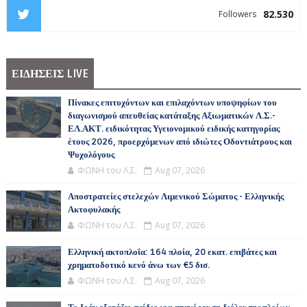
82.530
Followers
ΕΙΔΗΣΕΙΣ LIVE
Πίνακες επιτυχόντων και επιλαχόντων υποψηφίων του
διαγωνισμού απευθείας κατάταξης Αξιωματικών Λ.Σ.-
ΕΛ.ΑΚΤ. ειδικότητας Υγειονομικού ειδικής κατηγορίας
έτους 2026, προερχόμενων από ιδιώτες Οδοντιάτρους και
Ψυχολόγους
ΦΩΝΗ του Λ.Σ.
Aug 07, 2026
Αποστρατείες στελεχών Λιμενικού Σώματος - Ελληνικής
Ακτοφυλακής
ΦΩΝΗ του Λ.Σ.
Aug 07, 2026
Ελληνική ακτοπλοΐα: 164 πλοία, 20 εκατ. επιβάτες και
χρηματοδοτικό κενό άνω των €5 δισ.
ΦΩΝΗ του Λ.Σ.
Aug 07, 2026