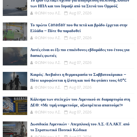
Το Ιράν εξετάζει σχέδιο για απαγόρευση διέλευσης πλοίων
των ΗΠΑ και του Ισραήλ από τα Στενά του Ορμούζ
ΦΩΝΗ του Λ.Σ.
Aug 07, 2026
Το πρώτο Canadair που θα πετά και βράδυ έρχεται στην
Ελλάδα – Πότε θα παραδοθεί
ΦΩΝΗ του Λ.Σ.
Aug 07, 2026
Αυτές είναι οι έξι πιο επικίνδυνες εβδομάδες του έτους για
δασικές φωτιές
ΦΩΝΗ του Λ.Σ.
Aug 07, 2026
Καιρός: Ανεβαίνει η θερμοκρασία το Σαββατοκύριακο –
Πότε κορυφώνεται η ζέστη και πού θα φτάσει τους 40°C
ΦΩΝΗ του Λ.Σ.
Aug 07, 2026
Κάλεσμα των στελεχών του Λιμενικού σε διαμαρτυρία στη
ΔΕΘ: «Με τιμή υπηρετούμε, αξιοπρέπεια απαιτούμε!»
ΦΩΝΗ του Λ.Σ.
Aug 07, 2026
Δωσιδικία Λιμενικών - Απεμπλοκή του Λ.Σ.-ΕΛ.ΑΚΤ. από
το Στρατιωτικό Ποινικό Κώδικα
ΦΩΝΗ του Λ.Σ.
Aug 07, 2026