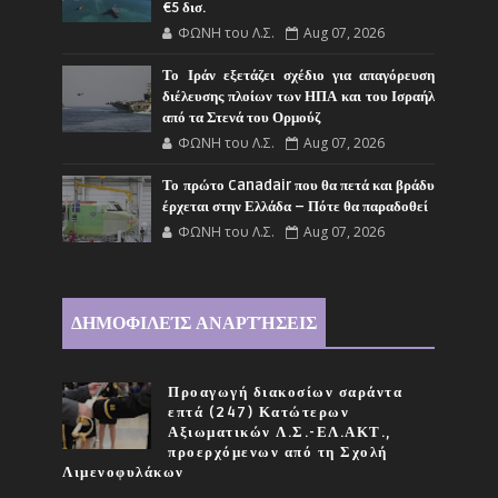
€5 δισ.
ΦΩΝΗ του Λ.Σ.
Aug 07, 2026
Το Ιράν εξετάζει σχέδιο για απαγόρευση
διέλευσης πλοίων των ΗΠΑ και του Ισραήλ
από τα Στενά του Ορμούζ
ΦΩΝΗ του Λ.Σ.
Aug 07, 2026
Το πρώτο Canadair που θα πετά και βράδυ
έρχεται στην Ελλάδα – Πότε θα παραδοθεί
ΦΩΝΗ του Λ.Σ.
Aug 07, 2026
ΔΗΜΟΦΙΛΕΊΣ ΑΝΑΡΤΉΣΕΙΣ
Προαγωγή διακοσίων σαράντα
επτά (247) Κατώτερων
Αξιωματικών Λ.Σ.-ΕΛ.ΑΚΤ.,
προερχόμενων από τη Σχολή
Λιμενοφυλάκων