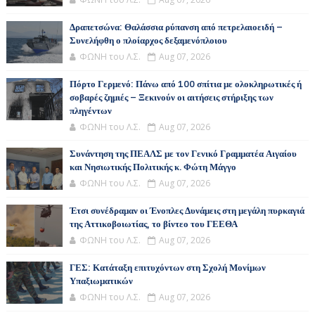
Δραπετσώνα: Θαλάσσια ρύπανση από πετρελαιοειδή –
Συνελήφθη ο πλοίαρχος δεξαμενόπλοιου
ΦΩΝΗ του Λ.Σ.
Aug 07, 2026
Πόρτο Γερμενό: Πάνω από 100 σπίτια με ολοκληρωτικές ή
σοβαρές ζημιές – Ξεκινούν οι αιτήσεις στήριξης των
πληγέντων
ΦΩΝΗ του Λ.Σ.
Aug 07, 2026
Συνάντηση της ΠΕΑΛΣ με τον Γενικό Γραμματέα Αιγαίου
και Νησιωτικής Πολιτικής κ. Φώτη Μάγγο
ΦΩΝΗ του Λ.Σ.
Aug 07, 2026
Έτσι συνέδραμαν οι Ένοπλες Δυνάμεις στη μεγάλη πυρκαγιά
της Αττικοβοιωτίας, το βίντεο του ΓΕΕΘΑ
ΦΩΝΗ του Λ.Σ.
Aug 07, 2026
ΓΕΣ: Κατάταξη επιτυχόντων στη Σχολή Μονίμων
Υπαξιωματικών
ΦΩΝΗ του Λ.Σ.
Aug 07, 2026