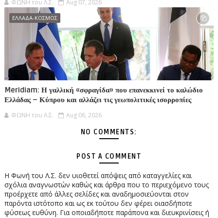
ΦΩΝΗ του Λ.Σ.
Aug 07, 2026
ΕΛΛΑΔΑ-ΚΟΣΜΟΣ
Meridiam: Η γαλλική «σφραγίδα» που επανεκκινεί το καλώδιο
Ελλάδας – Κύπρου και αλλάζει τις γεωπολιτικές ισορροπίες
ΦΩΝΗ του Λ.Σ.
Aug 06, 2026
NO COMMENTS:
POST A COMMENT
Η Φωνή του Λ.Σ. δεν υιοθετεί απόψεις από καταγγελίες και
σχόλια αναγνωστών καθώς και άρθρα που το περιεχόμενο τους
προέρχετε από άλλες σελίδες και αναδημοσιεύονται στον
παρόντα ιστότοπο και ως εκ τούτου δεν φέρει οιασδήποτε
φύσεως ευθύνη. Για οποιαδήποτε παράπονα και διευκρινίσεις ή