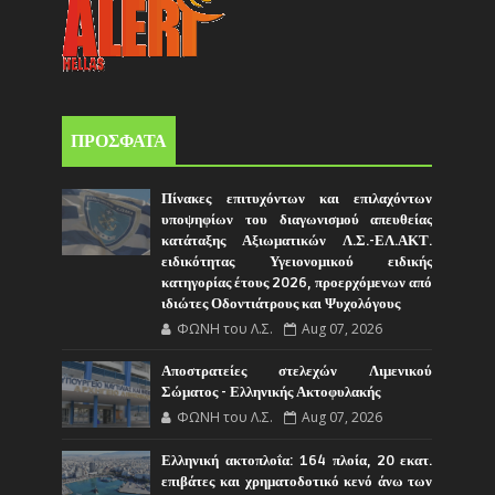
ΠΡΟΣΦΑΤΑ
Πίνακες επιτυχόντων και επιλαχόντων
υποψηφίων του διαγωνισμού απευθείας
κατάταξης Αξιωματικών Λ.Σ.-ΕΛ.ΑΚΤ.
ειδικότητας Υγειονομικού ειδικής
κατηγορίας έτους 2026, προερχόμενων από
ιδιώτες Οδοντιάτρους και Ψυχολόγους
ΦΩΝΗ του Λ.Σ.
Aug 07, 2026
Αποστρατείες στελεχών Λιμενικού
Σώματος - Ελληνικής Ακτοφυλακής
ΦΩΝΗ του Λ.Σ.
Aug 07, 2026
Ελληνική ακτοπλοΐα: 164 πλοία, 20 εκατ.
επιβάτες και χρηματοδοτικό κενό άνω των