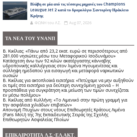
Βλάβη σε μία από τις τέσσερις μηχανές του Champions
Leaugue Jet 2 κατά το δρομολόγιο Σαντορίνη-Ηράκλειο
Κρήτης
ΦΩΝΗ του Λ.Σ.
Aug 07, 2026
ΤΑ ΝΕΑ ΤΟΥ ΥΝΑΝΠ
Β. Κικίλιας: «Πάνω από 23,2 εκατ. ευρώ σε περισσότερους από
281.000 νησιώτες μέσω του Μεταφορικού Ισοδυνάμου»
Κατάσχεση άνω των 92 κιλών ακατέργαστης κάνναβης
υδροπονικής καλλιέργειας στον λιμένα Ηγουμενίτσας και
σύλληψη ημεδαπού για εισαγωγή και μεταφορά ναρκωτικών
ουσιών
Β. Κικίλιας για ακτοπλοϊκά εισιτήρια: «Πετύχαμε να μην αυξηθούν
οι τιμές στα εισιτήρια για δεύτερη συνεχόμενη χρονιά – Η
προσπάθεια για συγκράτηση και μείωση των τιμών συνεχίζεται
εν μέσω πολέμου»
Β. Κικίλιας από Κυλλήνη: «Το Λιμενικό στην πρώτη γραμμή για
την ασφάλεια χιλιάδων επιβατών»
Απονομή Πτυχίων στους νέους Επιθεωρητές Κράτους Λιμένα
(Paris MoU) της 7ης Εκπαιδευτικής Σειράς της Σχολής
Επιθεωρητών Ασφαλείας Πλοίων
ΕΠΙΚΑΙΡΟΤΗΤΑ Λ.Σ.-ΕΛ.ΑΚΤ.