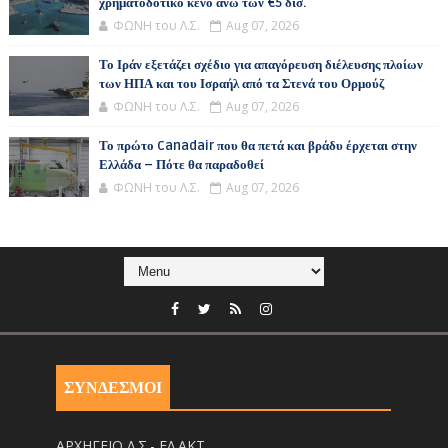
χρηματοδοτικό κενό άνω των €5 δισ.
ΦΩΝΗ του Λ.Σ.
Aug 07, 2026
Το Ιράν εξετάζει σχέδιο για απαγόρευση διέλευσης πλοίων
των ΗΠΑ και του Ισραήλ από τα Στενά του Ορμούζ
ΦΩΝΗ του Λ.Σ.
Aug 07, 2026
Το πρώτο Canadair που θα πετά και βράδυ έρχεται στην
Ελλάδα – Πότε θα παραδοθεί
ΦΩΝΗ του Λ.Σ.
Aug 07, 2026
ΣΥΝΔΕΣΜΟΙ
ΑΡΧΗΓΕΙΟ Λ.Σ.- ΕΛ.ΑΚΤ