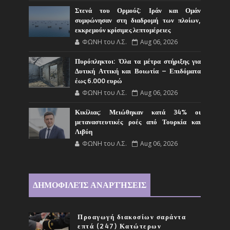
Στενά του Ορμούζ: Ιράν και Ομάν
συμφώνησαν στη διαδρομή των πλοίων,
εκκρεμούν κρίσιμες λεπτομέρειες
ΦΩΝΗ του Λ.Σ.
Aug 06, 2026
Πυρόπληκτοι: Όλα τα μέτρα στήριξης για
Δυτική Αττική και Βοιωτία – Επιδόματα
έως 6.000 ευρώ
ΦΩΝΗ του Λ.Σ.
Aug 06, 2026
Κικίλιας: Μειώθηκαν κατά 34% οι
μεταναστευτικές ροές από Τουρκία και
Λιβύη
ΦΩΝΗ του Λ.Σ.
Aug 06, 2026
ΔΗΜΟΦΙΛΕΊΣ ΑΝΑΡΤΉΣΕΙΣ
Προαγωγή διακοσίων σαράντα
επτά (247) Κατώτερων