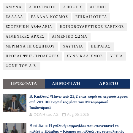
ΑΜΥΝΑ
ΑΠΟΣΤΡΑΤΟΙ
ΑΠΟΨΕΙΣ
ΔΙΕΘΝΗ
ΕΛΛΑΔΑ
ΕΛΛΑΔΑ-ΚΟΣΜΟΣ
ΕΠΙΚΑΙΡΟΤΗΤΑ
ΕΣΩΤΕΡΙΚΗ ΑΣΦΑΛΕΙΑ
ΚΟΙΝΟΒΟΥΛΕΥΤΙΚΟΣ ΕΛΕΓΧΟΣ
ΛΙΜΕΝΙΚΕΣ ΑΡΧΕΣ
ΛΙΜΕΝΙΚΟ ΣΩΜΑ
ΜΕΡΙΜΝΑ ΠΡΟΣΩΠΙΚΟΥ
ΝΑΥΤΙΛΙΑ
ΠΕΙΡΑΙΑΣ
ΠΡΟΣΛΗΨΕΙΣ-ΠΡΟΑΓΩΓΕΣ
ΣΥΝΔΙΚΑΛΙΣΜΟΣ
ΥΓΕΙΑ
ΦΩΝΗ ΤΟΥ Λ.Σ.
ΠΡΌΣΦΑΤΑ
ΔΗΜΟΦΙΛΉ
ΑΡΧΕΊΟ
Β. Κικίλιας: «Πάνω από 23,2 εκατ. ευρώ σε περισσότερους
από 281.000 νησιώτες μέσω του Μεταφορικού
Ισοδυνάμου»
ΦΩΝΗ του Λ.Σ.
Aug 06, 2026
Meridiam: Η γαλλική «σφραγίδα» που επανεκκινεί το
καλώδιο Ελλάδας – Κύπρου και αλλάζει τις γεωπολιτικές