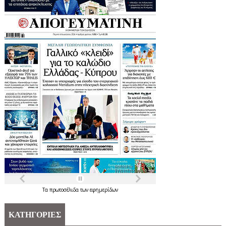
Τα
πρωτοσέλιδα
των
εφημερίδων
ΚΑΤΗΓΟΡΙΕΣ