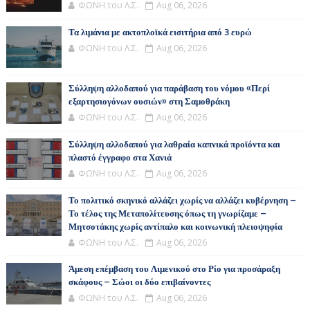
ΦΩΝΗ του Λ.Σ.
Aug 06, 2026
Τα λιμάνια με ακτοπλοϊκά εισιτήρια από 3 ευρώ
ΦΩΝΗ του Λ.Σ.
Aug 06, 2026
Σύλληψη αλλοδαπού για παράβαση του νόμου «Περί
εξαρτησιογόνων ουσιών» στη Σαμοθράκη
ΦΩΝΗ του Λ.Σ.
Aug 06, 2026
Σύλληψη αλλοδαπού για λαθραία καπνικά προϊόντα και
πλαστό έγγραφο στα Χανιά
ΦΩΝΗ του Λ.Σ.
Aug 06, 2026
Το πολιτικό σκηνικό αλλάζει χωρίς να αλλάζει κυβέρνηση –
Το τέλος της Μεταπολίτευσης όπως τη γνωρίζαμε –
Μητσοτάκης χωρίς αντίπαλο και κοινωνική πλειοψηφία
ΦΩΝΗ του Λ.Σ.
Aug 06, 2026
Άμεση επέμβαση του Λιμενικού στο Ρίο για προσάραξη
σκάφους – Σώοι οι δύο επιβαίνοντες
ΦΩΝΗ του Λ.Σ.
Aug 06, 2026