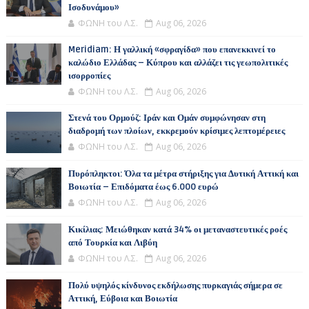
Ισοδυνάμου»
ΦΩΝΗ του Λ.Σ.
Aug 06, 2026
Meridiam: Η γαλλική «σφραγίδα» που επανεκκινεί το
καλώδιο Ελλάδας – Κύπρου και αλλάζει τις γεωπολιτικές
ισορροπίες
ΦΩΝΗ του Λ.Σ.
Aug 06, 2026
Στενά του Ορμούζ: Ιράν και Ομάν συμφώνησαν στη
διαδρομή των πλοίων, εκκρεμούν κρίσιμες λεπτομέρειες
ΦΩΝΗ του Λ.Σ.
Aug 06, 2026
Πυρόπληκτοι: Όλα τα μέτρα στήριξης για Δυτική Αττική και
Βοιωτία – Επιδόματα έως 6.000 ευρώ
ΦΩΝΗ του Λ.Σ.
Aug 06, 2026
Κικίλιας: Μειώθηκαν κατά 34% οι μεταναστευτικές ροές
από Τουρκία και Λιβύη
ΦΩΝΗ του Λ.Σ.
Aug 06, 2026
Πολύ υψηλός κίνδυνος εκδήλωσης πυρκαγιάς σήμερα σε
Αττική, Εύβοια και Βοιωτία