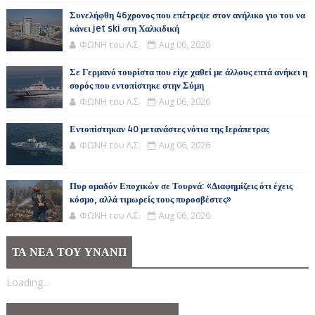
Συνελήφθη 46χρονος που επέτρεψε στον ανήλικο γιο του να
κάνει jet ski στη Χαλκιδική
ΦΩΝΗ του Λ.Σ.
Aug 06, 2026
Σε Γερμανό τουρίστα που είχε χαθεί με άλλους επτά ανήκει η
σορός που εντοπίστηκε στην Σύμη
ΦΩΝΗ του Λ.Σ.
Aug 06, 2026
Εντοπίστηκαν 40 μετανάστες νότια της Ιεράπετρας
ΦΩΝΗ του Λ.Σ.
Aug 06, 2026
Πυρ ομαδόν Εποχικών σε Τουρνά: «Διαφημίζεις ότι έχεις
κόσμο, αλλά τιμωρείς τους πυροσβέστες»
ΦΩΝΗ του Λ.Σ.
Aug 06, 2026
ΤΑ ΝΕΑ ΤΟΥ ΥΝΑΝΠ
Loading...