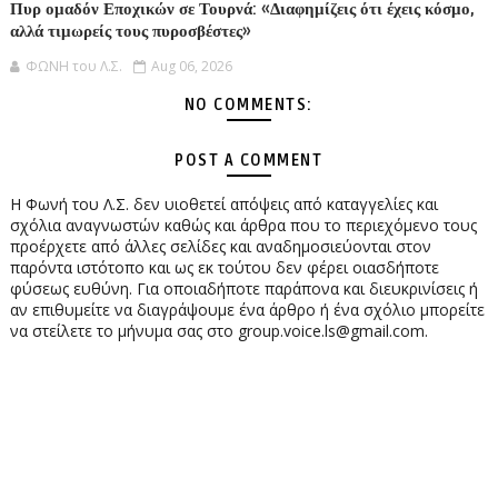
Πυρ ομαδόν Εποχικών σε Τουρνά: «Διαφημίζεις ότι έχεις κόσμο,
αλλά τιμωρείς τους πυροσβέστες»
ΦΩΝΗ του Λ.Σ.
Aug 06, 2026
NO COMMENTS:
POST A COMMENT
Η Φωνή του Λ.Σ. δεν υιοθετεί απόψεις από καταγγελίες και
σχόλια αναγνωστών καθώς και άρθρα που το περιεχόμενο τους
προέρχετε από άλλες σελίδες και αναδημοσιεύονται στον
παρόντα ιστότοπο και ως εκ τούτου δεν φέρει οιασδήποτε
φύσεως ευθύνη. Για οποιαδήποτε παράπονα και διευκρινίσεις ή
αν επιθυμείτε να διαγράψουμε ένα άρθρο ή ένα σχόλιο μπορείτε
να στείλετε το μήνυμα σας στο group.voice.ls@gmail.com.