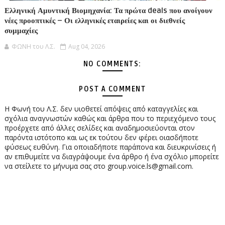
Ελληνική Αμυντική Βιομηχανία: Τα πρώτα deals που ανοίγουν
νέες προοπτικές – Οι ελληνικές εταιρείες και οι διεθνείς
συμμαχίες
ΦΩΝΗ του Λ.Σ.
Aug 04, 2026
NO COMMENTS:
POST A COMMENT
Η Φωνή του Λ.Σ. δεν υιοθετεί απόψεις από καταγγελίες και
σχόλια αναγνωστών καθώς και άρθρα που το περιεχόμενο τους
προέρχετε από άλλες σελίδες και αναδημοσιεύονται στον
παρόντα ιστότοπο και ως εκ τούτου δεν φέρει οιασδήποτε
φύσεως ευθύνη. Για οποιαδήποτε παράπονα και διευκρινίσεις ή
αν επιθυμείτε να διαγράψουμε ένα άρθρο ή ένα σχόλιο μπορείτε
να στείλετε το μήνυμα σας στο group.voice.ls@gmail.com.