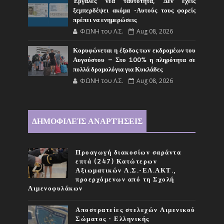
Έβγαλες νέα ταυτότητα; Δεν έχεις
ξεμπερδέψει ακόμα -Αυτούς τους φορείς
πρέπει να ενημερώσεις
ΦΩΝΗ του Λ.Σ.
Aug 08, 2026
Κορυφώνεται η έξοδος των εκδρομέων του
Αυγούστου – Στο 100% η πληρότητα σε
πολλά δρομολόγια για Κυκλάδες
ΦΩΝΗ του Λ.Σ.
Aug 08, 2026
ΔΗΜΟΦΙΛΕΊΣ ΑΝΑΡΤΉΣΕΙΣ
Προαγωγή διακοσίων σαράντα
επτά (247) Κατώτερων
Αξιωματικών Λ.Σ.-ΕΛ.ΑΚΤ.,
προερχόμενων από τη Σχολή
Λιμενοφυλάκων
Αποστρατείες στελεχών Λιμενικού
Σώματος - Ελληνικής