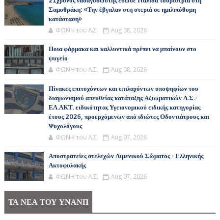
21χρονος ναυαγοσώστης έσωσε Ιταλίδα τουρίστρια στη
Σαμοθράκη: «Την έβγαλαν στη στεριά σε ημιλιπόθυμη
κατάσταση»
ΦΩΝΗ του Λ.Σ.
Aug 08, 2026
Ποια φάρμακα και καλλυντικά πρέπει να μπαίνουν στο
ψυγείο
ΦΩΝΗ του Λ.Σ.
Aug 08, 2026
Πίνακες επιτυχόντων και επιλαχόντων υποψηφίων του
διαγωνισμού απευθείας κατάταξης Αξιωματικών Λ.Σ.-
ΕΛ.ΑΚΤ. ειδικότητας Υγειονομικού ειδικής κατηγορίας
έτους 2026, προερχόμενων από ιδιώτες Οδοντιάτρους και
Ψυχολόγους
ΦΩΝΗ του Λ.Σ.
Aug 07, 2026
Αποστρατείες στελεχών Λιμενικού Σώματος - Ελληνικής
Ακτοφυλακής
ΦΩΝΗ του Λ.Σ.
Aug 07, 2026
ΤΑ ΝΕΑ ΤΟΥ ΥΝΑΝΠ