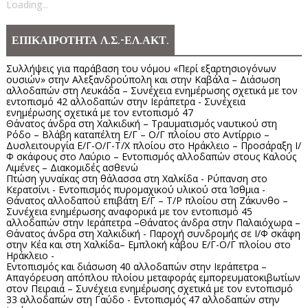
Loading...
ΕΠΙΚΑΙΡΟΤΗΤΑ Λ.Σ.-ΕΛ.ΑΚΤ.
Συλλήψεις για παράβαση του νόμου «Περί εξαρτησιογόνων
ουσιών» στην Αλεξανδρούπολη και στην Καβάλα – Διάσωση
αλλοδαπών στη Λευκάδα – Συνέχεια ενημέρωσης σχετικά με τον
εντοπισμό 42 αλλοδαπών στην Ιεράπετρα - Συνέχεια
ενημέρωσης σχετικά με τον εντοπισμό 47
Θάνατος άνδρα στη Χαλκιδική – Τραυματισμός ναυτικού στη
Ρόδο – Βλάβη καταπέλτη Ε/Γ – Ο/Γ πλοίου στο Αντίρριο –
Δυσλειτουργία Ε/Γ-Ο/Γ-Τ/Χ πλοίου στο Ηράκλειο – Προσάραξη Ι/
Φ σκάφους στο Λαύριο – Εντοπισμός αλλοδαπών στους Καλούς
Λιμένες – Διακομιδές ασθενώ
Πτώση γυναίκας στη θάλασσα στη Χαλκίδα - Ρύπανση στο
Κερατσίνι - Εντοπισμός πυρομαχικού υλικού στα Ίσθμια -
Θάνατος αλλοδαπού επιβάτη Ε/Γ – Τ/Ρ πλοίου στη Ζάκυνθο –
Συνέχεια ενημέρωσης αναφορικά με τον εντοπισμό 45
αλλοδαπών στην Ιεράπετρα –Θάνατος άνδρα στην Παλαιόχωρα –
Θάνατος άνδρα στη Χαλκιδική - Παροχή συνδρομής σε Ι/Φ σκάφη
στην Κέα και στη Χαλκίδα– Εμπλοκή κάβου Ε/Γ-Ο/Γ πλοίου στο
Ηράκλειο -
Εντοπισμός και διάσωση 40 αλλοδαπών στην Ιεράπετρα –
Απαγόρευση απόπλου πλοίου μεταφοράς εμπορευματοκιβωτίων
στον Πειραιά – Συνέχεια ενημέρωσης σχετικά με τον εντοπισμό
33 αλλοδαπών στη Γαύδο - Εντοπισμός 47 αλλοδαπών στην