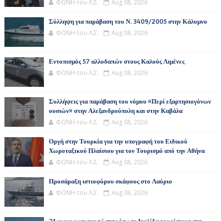
ΦΩΝΗ του Λ.Σ.
Aug 08, 2026
Σύλληψη για παράβαση του Ν. 3409/2005 στην Κάλυμνο
ΦΩΝΗ του Λ.Σ.
Aug 08, 2026
Εντοπισμός 57 αλλοδαπών στους Καλούς Λιμένες
ΦΩΝΗ του Λ.Σ.
Aug 08, 2026
Συλλήψεις για παράβαση του νόμου «Περί εξαρτησιογόνων
ουσιών» στην Αλεξανδρούπολη και στην Καβάλα
ΦΩΝΗ του Λ.Σ.
Aug 08, 2026
Οργή στην Τουρκία για την υπογραφή του Ειδικού
Χωροταξικού Πλαίσιου για τον Τουρισμό από την Αθήνα
ΦΩΝΗ του Λ.Σ.
Aug 08, 2026
Προσάραξη ιστιοφόρου σκάφους στο Λαύριο
ΦΩΝΗ του Λ.Σ.
Aug 08, 2026