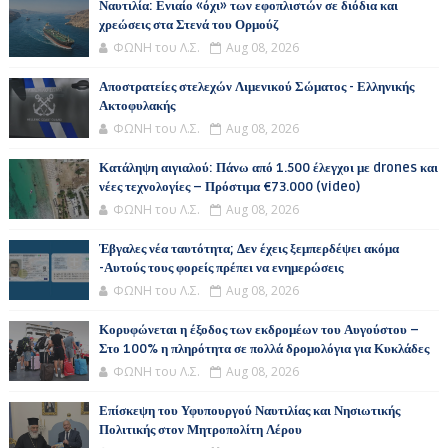
Ναυτιλία: Ενιαίο «όχι» των εφοπλιστών σε διόδια και
χρεώσεις στα Στενά του Ορμούζ
ΦΩΝΗ του Λ.Σ.
Aug 08, 2026
Αποστρατείες στελεχών Λιμενικού Σώματος - Ελληνικής
Ακτοφυλακής
ΦΩΝΗ του Λ.Σ.
Aug 08, 2026
Κατάληψη αιγιαλού: Πάνω από 1.500 έλεγχοι με drones και
νέες τεχνολογίες – Πρόστιμα €73.000 (video)
ΦΩΝΗ του Λ.Σ.
Aug 08, 2026
Έβγαλες νέα ταυτότητα; Δεν έχεις ξεμπερδέψει ακόμα
-Αυτούς τους φορείς πρέπει να ενημερώσεις
ΦΩΝΗ του Λ.Σ.
Aug 08, 2026
Κορυφώνεται η έξοδος των εκδρομέων του Αυγούστου –
Στο 100% η πληρότητα σε πολλά δρομολόγια για Κυκλάδες
ΦΩΝΗ του Λ.Σ.
Aug 08, 2026
Επίσκεψη του Υφυπουργού Ναυτιλίας και Νησιωτικής
Πολιτικής στον Μητροπολίτη Λέρου