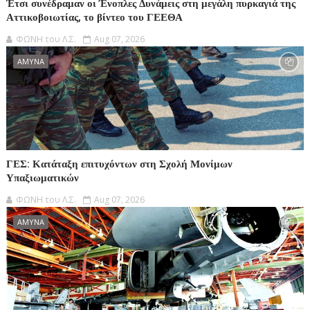
Έτσι συνέδραμαν οι Ένοπλες Δυνάμεις στη μεγάλη πυρκαγιά της
Αττικοβοιωτίας, το βίντεο του ΓΕΕΘΑ
ΦΩΝΗ του Λ.Σ.
Aug 07, 2026
ΑΜΥΝΑ
ΓΕΣ: Κατάταξη επιτυχόντων στη Σχολή Μονίμων
Υπαξιωματικών
ΦΩΝΗ του Λ.Σ.
Aug 07, 2026
ΑΜΥΝΑ