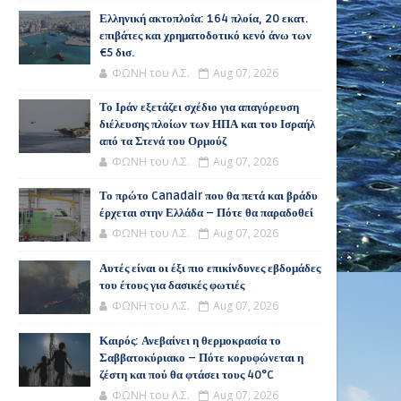
Ελληνική ακτοπλοΐα: 164 πλοία, 20 εκατ.
επιβάτες και χρηματοδοτικό κενό άνω των
€5 δισ.
ΦΩΝΗ του Λ.Σ.
Aug 07, 2026
Το Ιράν εξετάζει σχέδιο για απαγόρευση
διέλευσης πλοίων των ΗΠΑ και του Ισραήλ
από τα Στενά του Ορμούζ
ΦΩΝΗ του Λ.Σ.
Aug 07, 2026
Το πρώτο Canadair που θα πετά και βράδυ
έρχεται στην Ελλάδα – Πότε θα παραδοθεί
ΦΩΝΗ του Λ.Σ.
Aug 07, 2026
Αυτές είναι οι έξι πιο επικίνδυνες εβδομάδες
του έτους για δασικές φωτιές
ΦΩΝΗ του Λ.Σ.
Aug 07, 2026
Καιρός: Ανεβαίνει η θερμοκρασία το
Σαββατοκύριακο – Πότε κορυφώνεται η
ζέστη και πού θα φτάσει τους 40°C
ΦΩΝΗ του Λ.Σ.
Aug 07, 2026