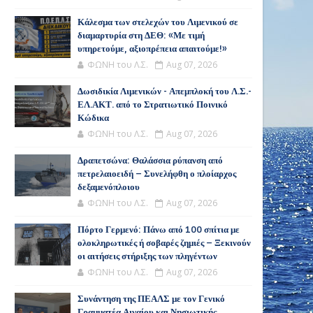
Κάλεσμα των στελεχών του Λιμενικού σε
διαμαρτυρία στη ΔΕΘ: «Με τιμή
υπηρετούμε, αξιοπρέπεια απαιτούμε!»
ΦΩΝΗ του Λ.Σ.
Aug 07, 2026
Δωσιδικία Λιμενικών - Απεμπλοκή του Λ.Σ.-
ΕΛ.ΑΚΤ. από το Στρατιωτικό Ποινικό
Κώδικα
ΦΩΝΗ του Λ.Σ.
Aug 07, 2026
Δραπετσώνα: Θαλάσσια ρύπανση από
πετρελαιοειδή – Συνελήφθη ο πλοίαρχος
δεξαμενόπλοιου
ΦΩΝΗ του Λ.Σ.
Aug 07, 2026
Πόρτο Γερμενό: Πάνω από 100 σπίτια με
ολοκληρωτικές ή σοβαρές ζημιές – Ξεκινούν
οι αιτήσεις στήριξης των πληγέντων
ΦΩΝΗ του Λ.Σ.
Aug 07, 2026
Συνάντηση της ΠΕΑΛΣ με τον Γενικό
Γραμματέα Αιγαίου και Νησιωτικής