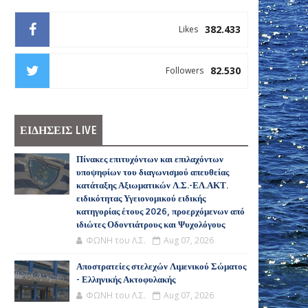
382.433
Likes
82.530
Followers
ΕΙΔΗΣΕΙΣ LIVE
Πίνακες επιτυχόντων και επιλαχόντων
υποψηφίων του διαγωνισμού απευθείας
κατάταξης Αξιωματικών Λ.Σ.-ΕΛ.ΑΚΤ.
ειδικότητας Υγειονομικού ειδικής
κατηγορίας έτους 2026, προερχόμενων από
ιδιώτες Οδοντιάτρους και Ψυχολόγους
ΦΩΝΗ του Λ.Σ.
Aug 07, 2026
Αποστρατείες στελεχών Λιμενικού Σώματος
- Ελληνικής Ακτοφυλακής
ΦΩΝΗ του Λ.Σ.
Aug 07, 2026