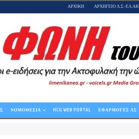
ΑΡΧΙΚΗ
ΑΡΧΗΓΕΙΟ Λ.Σ.-ΕΛ.ΑΚ
ΕΣ
ΝΟΜΟΘΕΣΙΑ
HCG WEB PORTAL
ΕΦΑΡΜΟΓΕΣ ΛΣ