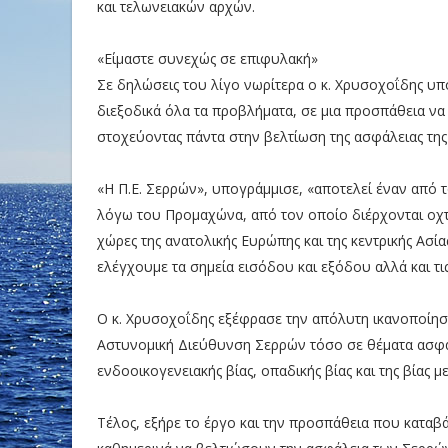
και τελωνειακών αρχών.
«Είμαστε συνεχώς σε επιφυλακή»
Σε δηλώσεις του λίγο νωρίτερα ο κ. Χρυσοχοΐδης υ
διεξοδικά όλα τα προβλήματα, σε μια προσπάθεια να
στοχεύοντας πάντα στην βελτίωση της ασφάλειας της
«Η Π.Ε. Σερρών», υπογράμμισε, «αποτελεί έναν από 
λόγω του Προμαχώνα, από τον οποίο διέρχονται οχτ
χώρες της ανατολικής Ευρώπης και της κεντρικής Ασί
ελέγχουμε τα σημεία εισόδου και εξόδου αλλά και τ
Ο κ. Χρυσοχοΐδης εξέφρασε την απόλυτη ικανοποίηση 
Αστυνομική Διεύθυνση Σερρών τόσο σε θέματα ασφάλ
ενδοοικογενειακής βίας, οπαδικής βίας και της βίας 
Τέλος, εξήρε το έργο και την προσπάθεια που κατα