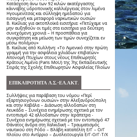
Κατάσχεση άνω των 92 κιλών ακατέργαστης
κάνναβης υδροπονικής καλλιέργειας στον λιμένα
Ηγουμενίτσας και σύλληψη ημεδαπού για
εισαγωγή και μεταφορά ναρκωτικών ουσιών
Β. Κικίλιας για ακτοπλοϊκά εισιτήρια: «Πετύχαμε να
μην αυξηθούν οι τιμές στα εισιτήρια για δεύτερη
συνεχόμενη χρονιά – Η προσπάθεια για
συγκράτηση και μείωση των τιμών συνεχίζεται εν
μέσω πολέμου»
Β. Κικίλιας από Κυλλήνη: «Το Λιμενικό στην πρώτη
γραμμή για την ασφάλεια χιλιάδων επιβατών»
Απονομή Πτυχίων στους νέους Επιθεωρητές
Κράτους Λιμένα (Paris MoU) της 7ης Εκπαιδευτικής
Σειράς της Σχολής Επιθεωρητών Ασφαλείας Πλοίων
ΕΠΙΚΑΙΡΟΤΗΤΑ Λ.Σ.-ΕΛ.ΑΚΤ.
Συλλήψεις για παράβαση του νόμου «Περί
εξαρτησιογόνων ουσιών» στην Αλεξανδρούπολη
και στην Καβάλα – Διάσωση αλλοδαπών στη
Λευκάδα – Συνέχεια ενημέρωσης σχετικά με τον
εντοπισμό 42 αλλοδαπών στην Ιεράπετρα -
Συνέχεια ενημέρωσης σχετικά με τον εντοπισμό 47
Θάνατος άνδρα στη Χαλκιδική – Τραυματισμός
ναυτικού στη Ρόδο – Βλάβη καταπέλτη Ε/Γ – Ο/Γ
πλοίου στο Αντίρριο – Δυσλειτουργία Ε/Γ-Ο/Γ-Τ/Χ