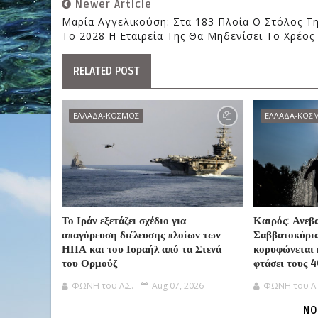
Newer Article
Μαρία Αγγελικούση: Στα 183 Πλοία Ο Στόλος Τη
Το 2028 Η Εταιρεία Της Θα Μηδενίσει Το Χρέος
RELATED POST
ΕΛΛΑΔΑ-ΚΟΣΜΟΣ
ΕΛΛΑΔΑ-ΚΟΣ
Το Ιράν εξετάζει σχέδιο για
Καιρός: Ανεβ
απαγόρευση διέλευσης πλοίων των
Σαββατοκύρι
ΗΠΑ και του Ισραήλ από τα Στενά
κορυφώνεται 
του Ορμούζ
φτάσει τους 
ΦΩΝΗ του Λ.Σ.
Aug 07, 2026
ΦΩΝΗ του Λ.
NO