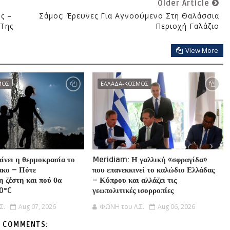
Older Article
ς –
Σάμος: Έρευνες Για Αγνοούμενο Στη Θαλάσσια
 Της
Περιοχή Γαλάζιο
View More
ΜΟΣ
ΕΛΛΑΔΑ-ΚΟΣΜΟΣ
αίνει η θερμοκρασία το
Meridiam: Η γαλλική «σφραγίδα»
ακο – Πότε
που επανεκκινεί το καλώδιο Ελλάδας
η ζέστη και πού θα
– Κύπρου και αλλάζει τις
40°C
γεωπολιτικές ισορροπίες
Σ.
Aug 07, 2026
ΦΩΝΗ του Λ.Σ.
Aug 06, 2026
 COMMENTS: