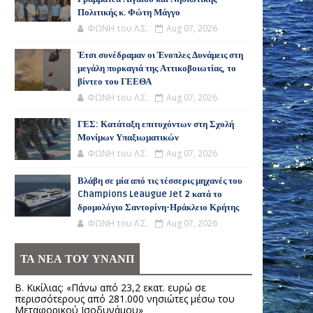
Πολιτικής κ. Φώτη Μάγγο
ΦΩΝΗ του Λ.Σ.
Aug 07, 2026
Έτσι συνέδραμαν οι Ένοπλες Δυνάμεις στη
μεγάλη πυρκαγιά της Αττικοβοιωτίας, το
βίντεο του ΓΕΕΘΑ
ΦΩΝΗ του Λ.Σ.
Aug 07, 2026
ΓΕΣ: Κατάταξη επιτυχόντων στη Σχολή
Μονίμων Υπαξιωματικών
ΦΩΝΗ του Λ.Σ.
Aug 07, 2026
Βλάβη σε μία από τις τέσσερις μηχανές του
Champions Leaugue Jet 2 κατά το
δρομολόγιο Σαντορίνη-Ηράκλειο Κρήτης
ΦΩΝΗ του Λ.Σ.
Aug 07, 2026
ΤΑ ΝΕΑ ΤΟΥ ΥΝΑΝΠ
Β. Κικίλιας: «Πάνω από 23,2 εκατ. ευρώ σε
περισσότερους από 281.000 νησιώτες μέσω του
Μεταφορικού Ισοδυνάμου»