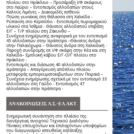
πλοίου στο Ηράκλειο – Προσάραξη Ι/Φ σκάφους
στο Λαύριο – Εντοπισμός αλλοδαπών στους
Καλούς Λιμένες – Διακομιδές ασθενώ
Πτώση γυναίκας στη θάλασσα στη Χαλκίδα -
Ρύπανση στο Κερατσίνι - Εντοπισμός πυρομαχικού
υλικού στα Ίσθμια - Θάνατος αλλοδαπού επιβάτη
Ε/Γ – Τ/Ρ πλοίου στη Ζάκυνθο –
Συνέχεια ενημέρωσης αναφορικά με τον εντοπισμό
45 αλλοδαπών στην Ιεράπετρα –Θάνατος άνδρα
στην Παλαιόχωρα – Θάνατος άνδρα στη Χαλκιδική -
Παροχή συνδρομής σε Ι/Φ σκάφη στην Κέα και στη
Χαλκίδα– Εμπλοκή κάβου Ε/Γ-Ο/Γ πλοίου στο
Ηράκλειο -
Εντοπισμός και διάσωση 40 αλλοδαπών στην
Ιεράπετρα – Απαγόρευση απόπλου πλοίου
μεταφοράς εμπορευματοκιβωτίων στον Πειραιά –
Συνέχεια ενημέρωσης σχετικά με τον εντοπισμό 33
αλλοδαπών στη Γαύδο - Εντοπισμός 47
αλλοδαπών στην Ιεράπετρα -
ΑΝΑΚΟΙΝΩΣΕΙΣ Λ.Σ.-ΕΛ.ΑΚΤ.
Ενημερωτική συνάντηση στο πλαίσιο της
διενέργειας ανοιχτού Τεχνικού Διαλόγου
Πίνακες επιτυχόντων και επιλαχόντων υποψηφίων
του διαγωνισμού απευθείας κατάταξης