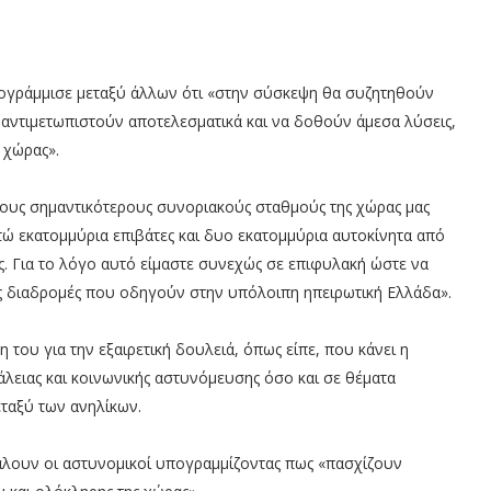
πογράμμισε μεταξύ άλλων ότι «στην σύσκεψη θα συζητηθούν
 αντιμετωπιστούν αποτελεσματικά και να δοθούν άμεσα λύσεις,
 χώρας».
τους σημαντικότερους συνοριακούς σταθμούς της χώρας μας
ώ εκατομμύρια επιβάτες και δυο εκατομμύρια αυτοκίνητα από
ας. Για το λόγο αυτό είμαστε συνεχώς σε επιφυλακή ώστε να
ις διαδρομές που οδηγούν στην υπόλοιπη ηπειρωτική Ελλάδα».
του για την εξαιρετική δουλειά, όπως είπε, που κάνει η
ειας και κοινωνικής αστυνόμευσης όσο και σε θέματα
μεταξύ των ανηλίκων.
βάλουν οι αστυνομικοί υπογραμμίζοντας πως «πασχίζουν