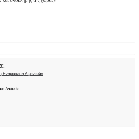
 και ολόκληρης της χώρας».
Σ.
ρη Ενημέρωση Λιμενικών
com/voicels