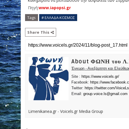
καθημερινά να βελτιώσουν την ασφάλεια των Σερρών
Πηγή:
www.iapopsi.gr
Tags
# ΕΛΛΑΔΑ-ΚΟΣΜΟΣ
Share This
About ΦΩΝΗ του Λ.
Έγκυρη - Ανεξάρτητη και Ελεύθε
Site :
https://www.voicels.gr/
Facebook:
https://www.facebook.
Twitter:
https://twitter.com/VoiceLs
Email:
group.voice.ls@gmail.com
Limenikanea.gr - Voicels.gr Media Group