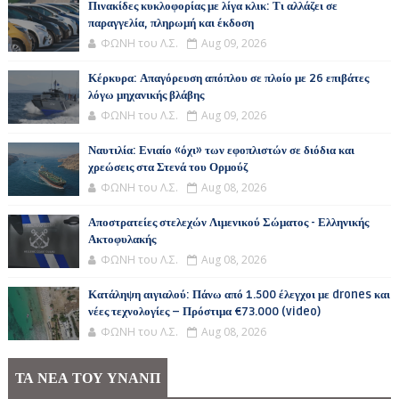
Πινακίδες κυκλοφορίας με λίγα κλικ: Τι αλλάζει σε
παραγγελία, πληρωμή και έκδοση
ΦΩΝΗ του Λ.Σ.
Aug 09, 2026
Κέρκυρα: Απαγόρευση απόπλου σε πλοίο με 26 επιβάτες
λόγω μηχανικής βλάβης
ΦΩΝΗ του Λ.Σ.
Aug 09, 2026
Ναυτιλία: Ενιαίο «όχι» των εφοπλιστών σε διόδια και
χρεώσεις στα Στενά του Ορμούζ
ΦΩΝΗ του Λ.Σ.
Aug 08, 2026
Αποστρατείες στελεχών Λιμενικού Σώματος - Ελληνικής
Ακτοφυλακής
ΦΩΝΗ του Λ.Σ.
Aug 08, 2026
Κατάληψη αιγιαλού: Πάνω από 1.500 έλεγχοι με drones και
νέες τεχνολογίες – Πρόστιμα €73.000 (video)
ΦΩΝΗ του Λ.Σ.
Aug 08, 2026
ΤΑ ΝΕΑ ΤΟΥ ΥΝΑΝΠ