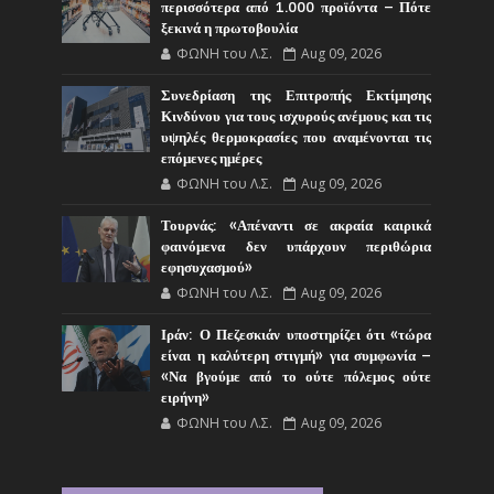
περισσότερα από 1.000 προϊόντα – Πότε
ξεκινά η πρωτοβουλία
ΦΩΝΗ του Λ.Σ.
Aug 09, 2026
Συνεδρίαση της Επιτροπής Εκτίμησης
Κινδύνου για τους ισχυρούς ανέμους και τις
υψηλές θερμοκρασίες που αναμένονται τις
επόμενες ημέρες
ΦΩΝΗ του Λ.Σ.
Aug 09, 2026
Τουρνάς: «Απέναντι σε ακραία καιρικά
φαινόμενα δεν υπάρχουν περιθώρια
εφησυχασμού»
ΦΩΝΗ του Λ.Σ.
Aug 09, 2026
Ιράν: Ο Πεζεσκιάν υποστηρίζει ότι «τώρα
είναι η καλύτερη στιγμή» για συμφωνία –
«Να βγούμε από το ούτε πόλεμος ούτε
ειρήνη»
ΦΩΝΗ του Λ.Σ.
Aug 09, 2026