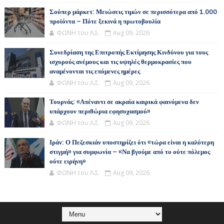
Σούπερ μάρκετ: Μειώσεις τιμών σε περισσότερα από 1.000
προϊόντα – Πότε ξεκινά η πρωτοβουλία
ΦΩΝΗ του Λ.Σ.
Aug 09, 2026
Συνεδρίαση της Επιτροπής Εκτίμησης Κινδύνου για τους
ισχυρούς ανέμους και τις υψηλές θερμοκρασίες που
αναμένονται τις επόμενες ημέρες
ΦΩΝΗ του Λ.Σ.
Aug 09, 2026
Τουρνάς: «Απέναντι σε ακραία καιρικά φαινόμενα δεν
υπάρχουν περιθώρια εφησυχασμού»
ΦΩΝΗ του Λ.Σ.
Aug 09, 2026
Ιράν: Ο Πεζεσκιάν υποστηρίζει ότι «τώρα είναι η καλύτερη
στιγμή» για συμφωνία – «Να βγούμε από το ούτε πόλεμος
ούτε ειρήνη»
ΦΩΝΗ του Λ.Σ.
Aug 09, 2026