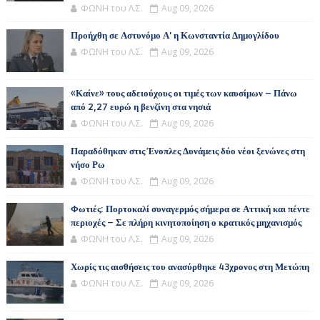
ΦΩΝΗ του Λ.Σ.
Aug 09, 2026
Προήχθη σε Αστυνόμο Α' η Κωνσταντία Δημογλίδου
ΦΩΝΗ του Λ.Σ.
Aug 09, 2026
«Καίνε» τους αδειούχους οι τιμές των καυσίμων – Πάνω
από 2,27 ευρώ η βενζίνη στα νησιά
ΦΩΝΗ του Λ.Σ.
Aug 09, 2026
Παραδόθηκαν στις Ένοπλες Δυνάμεις δύο νέοι ξενώνες στη
νήσο Ρω
ΦΩΝΗ του Λ.Σ.
Aug 09, 2026
Φωτιές: Πορτοκαλί συναγερμός σήμερα σε Αττική και πέντε
περιοχές – Σε πλήρη κινητοποίηση ο κρατικός μηχανισμός
ΦΩΝΗ του Λ.Σ.
Aug 09, 2026
Χωρίς τις αισθήσεις του ανασύρθηκε 43χρονος στη Μετώπη
ΦΩΝΗ του Λ.Σ.
Aug 09, 2026