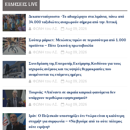
ΕΙΔΗΣΕΙΣ LIVE
Δεκαπενταύγουστο -Το αδιαχώρητο στα λιμάνια, πάνω από
34.000 ταξιδιώτες αναχωρούν σήμερα από την Αττική
ΦΩΝΗ του Λ.Σ.
Aug 09, 2026
Σούπερ μάρκετ: Μειώσεις τιμών σε περισσότερα από 1.000
προϊόντα – Πότε ξεκινά η πρωτοβουλία
ΦΩΝΗ του Λ.Σ.
Aug 09, 2026
Συνεδρίαση της Επιτροπής Εκτίμησης Κινδύνου για τους
ισχυρούς ανέμους και τις υψηλές θερμοκρασίες που
αναμένονται τις επόμενες ημέρες
ΦΩΝΗ του Λ.Σ.
Aug 09, 2026
Τουρνάς: «Απέναντι σε ακραία καιρικά φαινόμενα δεν
υπάρχουν περιθώρια εφησυχασμού»
ΦΩΝΗ του Λ.Σ.
Aug 09, 2026
Ιράν: Ο Πεζεσκιάν υποστηρίζει ότι «τώρα είναι η καλύτερη
στιγμή» για συμφωνία – «Να βγούμε από το ούτε πόλεμος
ούτε ειρήνη»