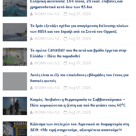
Ελληνική ακτοπλοΐα: 164 πλοία, 20 εκατ. επιβάτες και
χρηματοδοτικό κενό άνω των €5 δισ.
ΦΩΝΗ του Λ.Σ.
Aug 07, 2026
Το Ιράν εξετάζει σχέδιο για απαγόρευση διέλευσης πλοίων
των ΗΠΑ και του Ισραήλ από τα Στενά του Ορμούζ
ΦΩΝΗ του Λ.Σ.
Aug 07, 2026
Το πρώτο Canadair που θα πετά και βράδυ έρχεται στην
Ελλάδα – Πότε θα παραδοθεί
ΦΩΝΗ του Λ.Σ.
Aug 07, 2026
Αυτές είναι οι έξι πιο επικίνδυνες εβδομάδες του έτους για
δασικές φωτιές
ΦΩΝΗ του Λ.Σ.
Aug 07, 2026
Καιρός: Ανεβαίνει η θερμοκρασία το Σαββατοκύριακο –
Πότε κορυφώνεται η ζέστη και πού θα φτάσει τους 40°C
ΦΩΝΗ του Λ.Σ.
Aug 07, 2026
Κάλεσμα των στελεχών του Λιμενικού σε διαμαρτυρία στη
ΔΕΘ: «Με τιμή υπηρετούμε, αξιοπρέπεια απαιτούμε!»