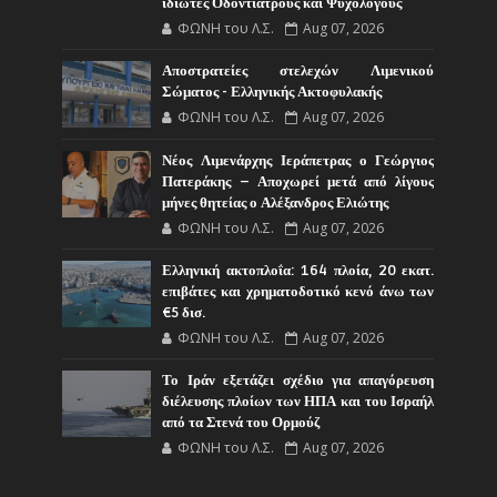
ιδιώτες Οδοντιάτρους και Ψυχολόγους
ΦΩΝΗ του Λ.Σ.
Aug 07, 2026
Αποστρατείες στελεχών Λιμενικού
Σώματος - Ελληνικής Ακτοφυλακής
ΦΩΝΗ του Λ.Σ.
Aug 07, 2026
Νέος Λιμενάρχης Ιεράπετρας ο Γεώργιος
Πατεράκης – Αποχωρεί μετά από λίγους
μήνες θητείας ο Αλέξανδρος Ελιώτης
ΦΩΝΗ του Λ.Σ.
Aug 07, 2026
Ελληνική ακτοπλοΐα: 164 πλοία, 20 εκατ.
επιβάτες και χρηματοδοτικό κενό άνω των
€5 δισ.
ΦΩΝΗ του Λ.Σ.
Aug 07, 2026
Το Ιράν εξετάζει σχέδιο για απαγόρευση
διέλευσης πλοίων των ΗΠΑ και του Ισραήλ
από τα Στενά του Ορμούζ
ΦΩΝΗ του Λ.Σ.
Aug 07, 2026