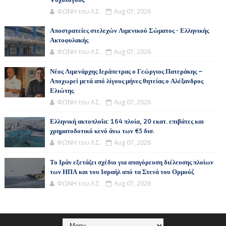
Ψυχολόγους
ΦΩΝΗ του Λ.Σ.
Aug 07, 2026
Αποστρατείες στελεχών Λιμενικού Σώματος - Ελληνικής
Ακτοφυλακής
ΦΩΝΗ του Λ.Σ.
Aug 07, 2026
Νέος Λιμενάρχης Ιεράπετρας ο Γεώργιος Πατεράκης –
Αποχωρεί μετά από λίγους μήνες θητείας ο Αλέξανδρος
Ελιώτης
ΦΩΝΗ του Λ.Σ.
Aug 07, 2026
Ελληνική ακτοπλοΐα: 164 πλοία, 20 εκατ. επιβάτες και
χρηματοδοτικό κενό άνω των €5 δισ.
ΦΩΝΗ του Λ.Σ.
Aug 07, 2026
Το Ιράν εξετάζει σχέδιο για απαγόρευση διέλευσης πλοίων
των ΗΠΑ και του Ισραήλ από τα Στενά του Ορμούζ
ΦΩΝΗ του Λ.Σ.
Aug 07, 2026