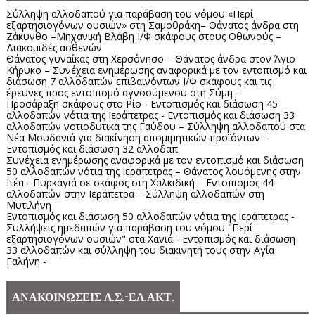
Σύλληψη αλλοδαπού για παράβαση του νόμου «Περί
εξαρτησιογόνων ουσιών» στη Σαμοθράκη– Θάνατος άνδρα στη
Ζάκυνθο –Μηχανική Βλάβη Ι/Φ σκάφους στους Οθωνούς –
Διακομιδές ασθενών
Θάνατος γυναίκας στη Χερσόνησο – Θάνατος άνδρα στον Άγιο
Κήρυκο – Συνέχεια ενημέρωσης αναφορικά με τον εντοπισμό και
διάσωση 7 αλλοδαπών επιβαινόντων Ι/Φ σκάφους και τις
έρευνες προς εντοπισμό αγνοούμενου στη Σύμη –
Προσάραξη σκάφους στο Ρίο - Εντοπισμός και διάσωση 45
αλλοδαπών νότια της Ιεράπετρας - Εντοπισμός και διάσωση 33
αλλοδαπών νοτιοδυτικά της Γαύδου – Σύλληψη αλλοδαπού στα
Νέα Μουδανιά για διακίνηση απομιμητικών προϊόντων -
Εντοπισμός και διάσωση 32 αλλοδαπ
Συνέχεια ενημέρωσης αναφορικά με τον εντοπισμό και διάσωση
50 αλλοδαπών νότια της Ιεράπετρας – Θάνατος λουόμενης στην
Ιτέα - Πυρκαγιά σε σκάφος στη Χαλκιδική – Εντοπισμός 44
αλλοδαπών στην Ιεράπετρα – Σύλληψη αλλοδαπών στη
Μυτιλήνη
Εντοπισμός και διάσωση 50 αλλοδαπών νότια της Ιεράπετρας -
Συλλήψεις ημεδαπών για παράβαση του νόμου "Περί
εξαρτησιογόνων ουσιών" στα Χανιά - Εντοπισμός και διάσωση
33 αλλοδαπών και σύλληψη του διακινητή τους στην Αγία
Γαλήνη -
ΑΝΑΚΟΙΝΩΣΕΙΣ Λ.Σ.-ΕΛ.ΑΚΤ.