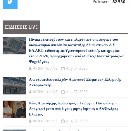
82.530
Followers
ΕΙΔΗΣΕΙΣ LIVE
Πίνακες επιτυχόντων και επιλαχόντων υποψηφίων του
διαγωνισμού απευθείας κατάταξης Αξιωματικών Λ.Σ.-
ΕΛ.ΑΚΤ. ειδικότητας Υγειονομικού ειδικής κατηγορίας
έτους 2026, προερχόμενων από ιδιώτες Οδοντιάτρους και
Ψυχολόγους
ΦΩΝΗ του Λ.Σ.
Aug 07, 2026
Αποστρατείες στελεχών Λιμενικού Σώματος - Ελληνικής
Ακτοφυλακής
ΦΩΝΗ του Λ.Σ.
Aug 07, 2026
Νέος Λιμενάρχης Ιεράπετρας ο Γεώργιος Πατεράκης –
Αποχωρεί μετά από λίγους μήνες θητείας ο Αλέξανδρος
Ελιώτης
ΦΩΝΗ του Λ.Σ.
Aug 07, 2026