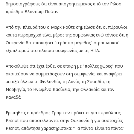
δημοσιογράφους ότι είναι απογοητευμένος από τον Ρώσο
πρόεδρο Βλαντίμιρ Πούτιν.
Από την πλευρά του ο Μαρκ Ρούτε σημείωσε ότι οι πύραυλοι
και τα πυρομαχικά είναι μέρος της συμφωνίας ενώ τόνισε ότι η
Ουκρανία θα αποκτήσει "τεράστιο μέγεθος" στρατιωτικού
εξοπλισμού στο πλαίσιο συμφωνίας με τις ΗΠΑ.
Αποκάλυψε ότι έχει έρθει σε επαφή με "πολλές χώρες" που
σκοπεύουν να συμμετάσχουν στη συμφωνία, και αναφέρει
μεταξύ άλλων τη Φινλανδία, τη Δανία, τη Σουηδία, τη
Νορβηγία, το Ηνωμένο Βασίλειο, την Ολλανδία και τον
Καναδά.
Ερωτηθείς ο πρόεδρος Τραμπ αν πρόκειται για πυραύλους
Patriot που αποστέλλονται στην Ουκρανία ή για συστοιχίες
Patriot, απάντησε χαρακτηριστικά: "Τα πάντα. Είναι τα πάντα"