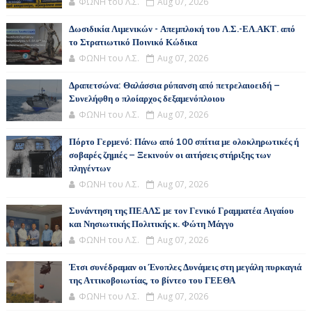
ΦΩΝΗ του Λ.Σ.
Aug 07, 2026
Δωσιδικία Λιμενικών - Απεμπλοκή του Λ.Σ.-ΕΛ.ΑΚΤ. από
το Στρατιωτικό Ποινικό Κώδικα
ΦΩΝΗ του Λ.Σ.
Aug 07, 2026
Δραπετσώνα: Θαλάσσια ρύπανση από πετρελαιοειδή –
Συνελήφθη ο πλοίαρχος δεξαμενόπλοιου
ΦΩΝΗ του Λ.Σ.
Aug 07, 2026
Πόρτο Γερμενό: Πάνω από 100 σπίτια με ολοκληρωτικές ή
σοβαρές ζημιές – Ξεκινούν οι αιτήσεις στήριξης των
πληγέντων
ΦΩΝΗ του Λ.Σ.
Aug 07, 2026
Συνάντηση της ΠΕΑΛΣ με τον Γενικό Γραμματέα Αιγαίου
και Νησιωτικής Πολιτικής κ. Φώτη Μάγγο
ΦΩΝΗ του Λ.Σ.
Aug 07, 2026
Έτσι συνέδραμαν οι Ένοπλες Δυνάμεις στη μεγάλη πυρκαγιά
της Αττικοβοιωτίας, το βίντεο του ΓΕΕΘΑ
ΦΩΝΗ του Λ.Σ.
Aug 07, 2026