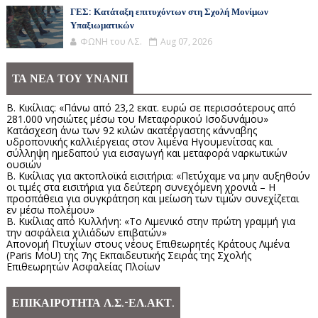
ΓΕΣ: Κατάταξη επιτυχόντων στη Σχολή Μονίμων
Υπαξιωματικών
ΦΩΝΗ του Λ.Σ.
Aug 07, 2026
ΤΑ ΝΕΑ ΤΟΥ ΥΝΑΝΠ
Β. Κικίλιας: «Πάνω από 23,2 εκατ. ευρώ σε περισσότερους από
281.000 νησιώτες μέσω του Μεταφορικού Ισοδυνάμου»
Κατάσχεση άνω των 92 κιλών ακατέργαστης κάνναβης
υδροπονικής καλλιέργειας στον λιμένα Ηγουμενίτσας και
σύλληψη ημεδαπού για εισαγωγή και μεταφορά ναρκωτικών
ουσιών
Β. Κικίλιας για ακτοπλοϊκά εισιτήρια: «Πετύχαμε να μην αυξηθούν
οι τιμές στα εισιτήρια για δεύτερη συνεχόμενη χρονιά – Η
προσπάθεια για συγκράτηση και μείωση των τιμών συνεχίζεται
εν μέσω πολέμου»
Β. Κικίλιας από Κυλλήνη: «Το Λιμενικό στην πρώτη γραμμή για
την ασφάλεια χιλιάδων επιβατών»
Απονομή Πτυχίων στους νέους Επιθεωρητές Κράτους Λιμένα
(Paris MoU) της 7ης Εκπαιδευτικής Σειράς της Σχολής
Επιθεωρητών Ασφαλείας Πλοίων
ΕΠΙΚΑΙΡΟΤΗΤΑ Λ.Σ.-ΕΛ.ΑΚΤ.