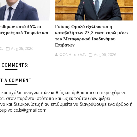
ιώθηκαν κατά 34% οι
Γκίκας: Ομαλά εξελίσσεται η
ές ροές από Τουρκία και
καταβολή των 23,2 εκατ. ευρώ μέσω
του Μεταφορικού Ισοδυνάμου
Επιβατών
Σ.
Aug 06, 2026
ΦΩΝΗ του Λ.Σ.
Aug 06, 2026
 COMMENTS:
T A COMMENT
ες και σχόλια αναγνωστών καθώς και άρθρα που το περιεχόμενο
αι στον παρόντα ιστότοπο και ως εκ τούτου δεν φέρει
 και διευκρινίσεις ή αν επιθυμείτε να διαγράψουμε ένα άρθρο ή
oup.voice.ls@gmail.com.