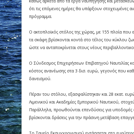
καθώς αρκετά από τα έργα ναυπήγησης και μετασκευ
ότι τις επόμενες ημέρες θα υπάρξουν στοχευμένες α
πρόγραμμα.
Ο ακτοπλοϊκός στόλος της χώρας, με 155 πλοία που ε
τα σκάφη βρίσκονται κοντά στο τέλος του κύκλου ζω
ώστε να ανταποκρίνεται στους νέους περιβαλλοντικού
Ο Σύνδεσμος Επιχειρήσεων Επιβατηγού Ναυτιλίας κα
κόστος ανανέωσης στα 3 δισ. ευρώ, γεγονός που καθ
δανεισμού.
Πέραν του στόλου, εξασφαλίστηκαν και 28 εκατ. ευρ
Λιμενικού και Ακαδημίες Εμπορικού Ναυτικού, στοχε
Παράλληλα, προωθούνται επενδύσεις για υποδομές 
βρίσκονται δράσεις για την πράσινη μετάβαση επαγ
Το Ταμείο Εκσυγχρονισμού εντάσσεται στο ευρύτερ