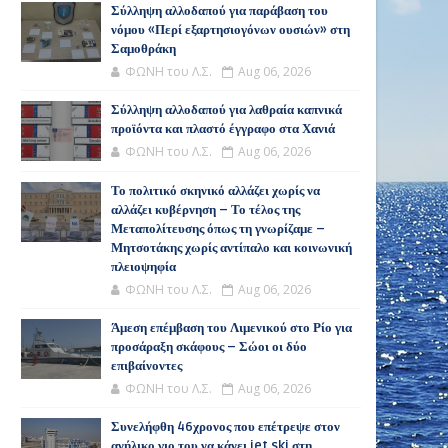
Σύλληψη αλλοδαπού για παράβαση του
νόμου «Περί εξαρτησιογόνων ουσιών» στη
Σαμοθράκη
ΦΩΝΗ του Λ.Σ.
Aug 06, 2026
Σύλληψη αλλοδαπού για λαθραία καπνικά
προϊόντα και πλαστό έγγραφο στα Χανιά
ΦΩΝΗ του Λ.Σ.
Aug 06, 2026
Το πολιτικό σκηνικό αλλάζει χωρίς να
αλλάζει κυβέρνηση – Το τέλος της
Μεταπολίτευσης όπως τη γνωρίζαμε –
Μητσοτάκης χωρίς αντίπαλο και κοινωνική
πλειοψηφία
ΦΩΝΗ του Λ.Σ.
Aug 06, 2026
Άμεση επέμβαση του Λιμενικού στο Ρίο για
προσάραξη σκάφους – Σώοι οι δύο
επιβαίνοντες
ΦΩΝΗ του Λ.Σ.
Aug 06, 2026
Συνελήφθη 46χρονος που επέτρεψε στον
ανήλικο γιο του να κάνει jet ski στη