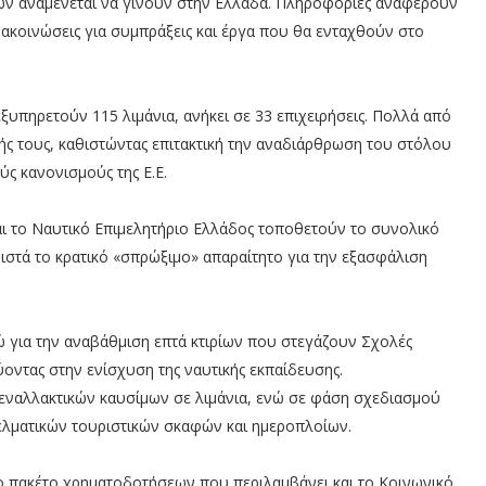
ών αναμένεται να γίνουν στην Ελλάδα. Πληροφορίες αναφέρουν
νακοινώσεις για συμπράξεις και έργα που θα ενταχθούν στο
ξυπηρετούν 115 λιμάνια, ανήκει σε 33 επιχειρήσεις. Πολλά από
ής τους, καθιστώντας επιτακτική την αναδιάρθρωση του στόλου
ς κανονισμούς της Ε.Ε.
ι το Ναυτικό Επιμελητήριο Ελλάδος τοποθετούν το συνολικό
ιστά το κρατικό «σπρώξιμο» απαραίτητο για την εξασφάλιση
ώ για την αναβάθμιση επτά κτιρίων που στεγάζουν Σχολές
ύοντας στην ενίσχυση της ναυτικής εκπαίδευσης.
εναλλακτικών καυσίμων σε λιμάνια, ενώ σε φάση σχεδιασμού
γελματικών τουριστικών σκαφών και ημεροπλοίων.
ο πακέτο χρηματοδοτήσεων που περιλαμβάνει και το Κοινωνικό