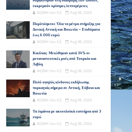
συμφώνησαν στη διαδρομή των πλοίων,
εκκρεμούν κρίσιμες λεπτομέρειες
ΦΩΝΗ του Λ.Σ.
Aug 06, 2026
Πυρόπληκτοι: Όλα τα μέτρα στήριξης για
Δυτική Αττική και Βοιωτία – Επιδόματα
έως 6.000 ευρώ
ΦΩΝΗ του Λ.Σ.
Aug 06, 2026
Κικίλιας: Μειώθηκαν κατά 34% οι
μεταναστευτικές ροές από Τουρκία και
Λιβύη
ΦΩΝΗ του Λ.Σ.
Aug 06, 2026
Πολύ υψηλός κίνδυνος εκδήλωσης
πυρκαγιάς σήμερα σε Αττική, Εύβοια και
Βοιωτία
ΦΩΝΗ του Λ.Σ.
Aug 06, 2026
Τα λιμάνια με ακτοπλοϊκά εισιτήρια από 3
ευρώ
ΦΩΝΗ του Λ.Σ.
Aug 06, 2026