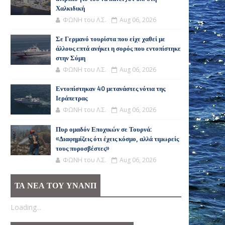
Χαλκιδική
ΦΩΝΗ του Λ.Σ.
Aug 06, 2026
Σε Γερμανό τουρίστα που είχε χαθεί με
άλλους επτά ανήκει η σορός που εντοπίστηκε
στην Σύμη
ΦΩΝΗ του Λ.Σ.
Aug 06, 2026
Εντοπίστηκαν 40 μετανάστες νότια της
Ιεράπετρας
ΦΩΝΗ του Λ.Σ.
Aug 06, 2026
Πυρ ομαδόν Εποχικών σε Τουρνά:
«Διαφημίζεις ότι έχεις κόσμο, αλλά τιμωρείς
τους πυροσβέστες»
ΦΩΝΗ του Λ.Σ.
Aug 06, 2026
ΤΑ ΝΕΑ ΤΟΥ ΥΝΑΝΠ
Loading...