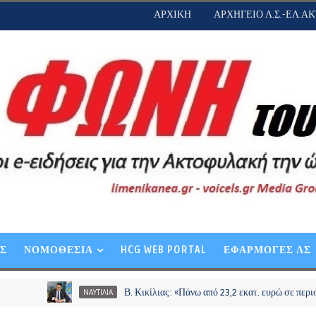
ΑΡΧΙΚΗ
ΑΡΧΗΓΕΙΟ Λ.Σ.-ΕΛ.ΑΚ
ΕΣ
ΝΟΜΟΘΕΣΙΑ
HCG WEB PORTAL
ΕΦΑΡΜΟΓΕΣ ΛΣ
Β. Κικίλιας: «Πάνω από 23,2 εκατ. ευρώ σε περισσότερους
ΝΑΥΤΙΛΙΑ