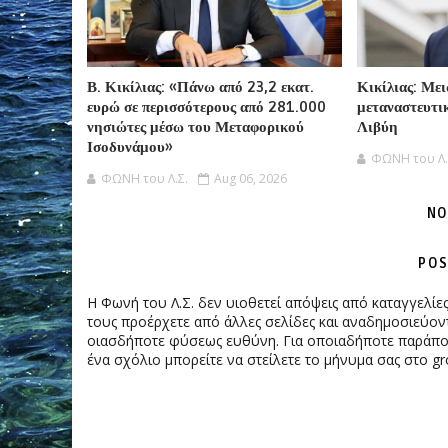
Β. Κικίλιας: «Πάνω από 23,2 εκατ.
Κικίλιας: Με
ευρώ σε περισσότερους από 281.000
μεταναστευτικ
νησιώτες μέσω του Μεταφορικού
Λιβύη
Ισοδυνάμου»
ΦΩΝΗ του Λ.
ΦΩΝΗ του Λ.Σ.
Aug 06, 2026
NO
POS
Η Φωνή του Λ.Σ. δεν υιοθετεί απόψεις από καταγγελί
τους προέρχετε από άλλες σελίδες και αναδημοσιεύοντ
οιασδήποτε φύσεως ευθύνη. Για οποιαδήποτε παράπονα
ένα σχόλιο μπορείτε να στείλετε το μήνυμα σας στο gr