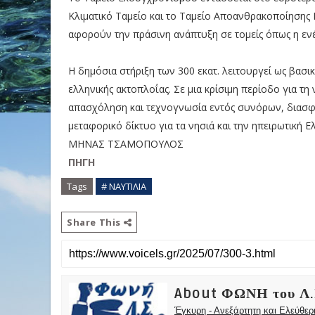
Κλιματικό Ταμείο και το Ταμείο Απoανθρακοποίησης 
αφορούν την πράσινη ανάπτυξη σε τομείς όπως η ενέ
Η δημόσια στήριξη των 300 εκατ. λειτουργεί ως βασι
ελληνικής ακτοπλοΐας. Σε μια κρίσιμη περίοδο για τη
απασχόληση και τεχνογνωσία εντός συνόρων, διασφ
μεταφορικό δίκτυο για τα νησιά και την ηπειρωτική Ε
ΜΗΝΑΣ ΤΣΑΜΟΠΟΥΛΟΣ
ΠΗΓΗ
Tags
# ΝΑΥΤΙΛΙΑ
Share This
About ΦΩΝΗ του Λ.
Έγκυρη - Ανεξάρτητη και Ελεύθε