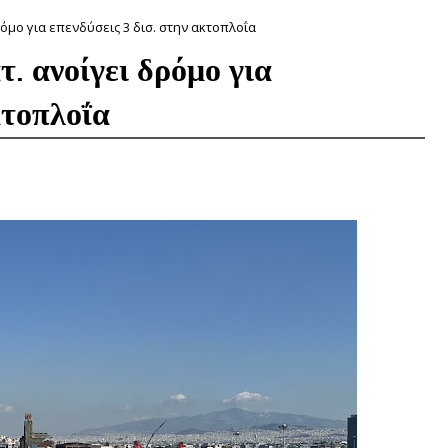
όμο για επενδύσεις 3 δισ. στην ακτοπλοΐα
. ανοίγει δρόμο για
κτοπλοΐα