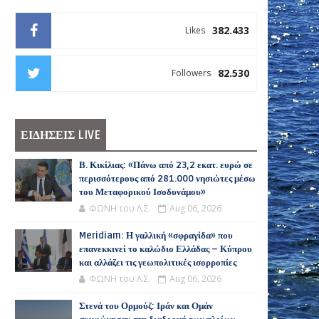
382.433
Likes
82.530
Followers
ΕΙΔΗΣΕΙΣ LIVE
Β. Κικίλιας: «Πάνω από 23,2 εκατ. ευρώ σε
περισσότερους από 281.000 νησιώτες μέσω
του Μεταφορικού Ισοδυνάμου»
ΦΩΝΗ του Λ.Σ.
Aug 06, 2026
Meridiam: Η γαλλική «σφραγίδα» που
επανεκκινεί το καλώδιο Ελλάδας – Κύπρου
και αλλάζει τις γεωπολιτικές ισορροπίες
ΦΩΝΗ του Λ.Σ.
Aug 06, 2026
Στενά του Ορμούζ: Ιράν και Ομάν