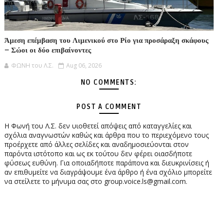
Άμεση επέμβαση του Λιμενικού στο Ρίο για προσάραξη σκάφους
– Σώοι οι δύο επιβαίνοντες
ΦΩΝΗ του Λ.Σ.
Aug 06, 2026
NO COMMENTS:
POST A COMMENT
Η Φωνή του Λ.Σ. δεν υιοθετεί απόψεις από καταγγελίες και
σχόλια αναγνωστών καθώς και άρθρα που το περιεχόμενο τους
προέρχετε από άλλες σελίδες και αναδημοσιεύονται στον
παρόντα ιστότοπο και ως εκ τούτου δεν φέρει οιασδήποτε
φύσεως ευθύνη. Για οποιαδήποτε παράπονα και διευκρινίσεις ή
αν επιθυμείτε να διαγράψουμε ένα άρθρο ή ένα σχόλιο μπορείτε
να στείλετε το μήνυμα σας στο group.voice.ls@gmail.com.