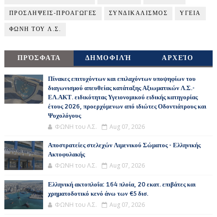
ΠΡΟΣΛΗΨΕΙΣ-ΠΡΟΑΓΩΓΕΣ
ΣΥΝΔΙΚΑΛΙΣΜΟΣ
ΥΓΕΙΑ
ΦΩΝΗ ΤΟΥ Λ.Σ.
ΠΡΌΣΦΑΤΑ
ΔΗΜΟΦΙΛΉ
ΑΡΧΕΊΟ
Πίνακες επιτυχόντων και επιλαχόντων υποψηφίων του
διαγωνισμού απευθείας κατάταξης Αξιωματικών Λ.Σ.-
ΕΛ.ΑΚΤ. ειδικότητας Υγειονομικού ειδικής κατηγορίας
έτους 2026, προερχόμενων από ιδιώτες Οδοντιάτρους και
Ψυχολόγους
ΦΩΝΗ του Λ.Σ.
Aug 07, 2026
Αποστρατείες στελεχών Λιμενικού Σώματος - Ελληνικής
Ακτοφυλακής
ΦΩΝΗ του Λ.Σ.
Aug 07, 2026
Ελληνική ακτοπλοΐα: 164 πλοία, 20 εκατ. επιβάτες και
χρηματοδοτικό κενό άνω των €5 δισ.
ΦΩΝΗ του Λ.Σ.
Aug 07, 2026