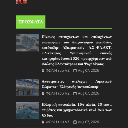
ΠΡΟΣΦΑΤΑ
Πίνακες επιτυχόντων και επιλαχόντων
υποψηφίων του διαγωνισμού απευθείας
κατάταξης Αξιωματικών Λ.Σ.-ΕΛ.ΑΚΤ.
ειδικότητας Υγειονομικού ειδικής
κατηγορίας έτους 2026, προερχόμενων από
ιδιώτες Οδοντιάτρους και Ψυχολόγους
ΦΩΝΗ του Λ.Σ.
Aug 07, 2026
Αποστρατείες στελεχών Λιμενικού
Σώματος - Ελληνικής Ακτοφυλακής
ΦΩΝΗ του Λ.Σ.
Aug 07, 2026
Ελληνική ακτοπλοΐα: 164 πλοία, 20 εκατ.
επιβάτες και χρηματοδοτικό κενό άνω των
€5 δισ.
ΦΩΝΗ του Λ.Σ.
Aug 07, 2026