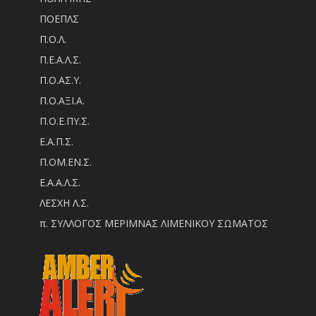
ΠΟΕΠΛΣ
Π.Ο.Λ.
Π.Ε.Α.Λ.Σ.
Π.Ο.ΑΣ.Υ.
Π.Ο.ΑΞΙ.Α.
Π.Ο.Ε.ΠΥ.Σ.
Ε.Α.Π.Σ.
Π.ΟM.EN.Σ.
Ε.Α.Α.Λ.Σ.
ΛΕΣΧΗ Λ.Σ.
π. ΣΥΛΛΟΓΟΣ ΜΕΡΙΜΝΑΣ ΛΙΜΕΝΙΚΟΥ ΣΩΜΑΤΟΣ