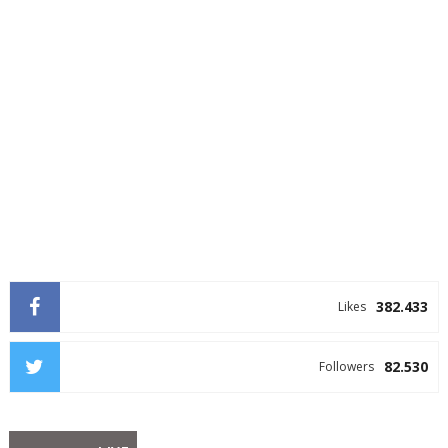
382.433
Likes
82.530
Followers