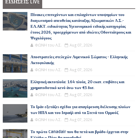
ΕΙΔΗΣΕΙΣ LIVE
Πίνακες επιτυχόντων και επιλαχόντων υποψηφίων του
διαγωνισμού απευθείας κατάταξης Αξιωματικών Λ.Σ.-
ΕΛ.ΑΚΤ. ειδικότητας Υγειονομικού ειδικής κατηγορίας
έτους 2026, προερχόμενων από ιδιώτες Οδοντιάτρους και
Ψυχολόγους
ΦΩΝΗ του Λ.Σ.
Aug 07, 2026
Αποστρατείες στελεχών Λιμενικού Σώματος - Ελληνικής
Ακτοφυλακής
ΦΩΝΗ του Λ.Σ.
Aug 07, 2026
Ελληνική ακτοπλοΐα: 164 πλοία, 20 εκατ. επιβάτες και
χρηματοδοτικό κενό άνω των €5 δισ.
ΦΩΝΗ του Λ.Σ.
Aug 07, 2026
Το Ιράν εξετάζει σχέδιο για απαγόρευση διέλευσης πλοίων
των ΗΠΑ και του Ισραήλ από τα Στενά του Ορμούζ
ΦΩΝΗ του Λ.Σ.
Aug 07, 2026
Το πρώτο Canadair που θα πετά και βράδυ έρχεται στην
Ελλάδα – Πότε θα παραδοθεί