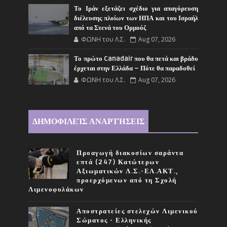
Το Ιράν εξετάζει σχέδιο για απαγόρευση
διέλευσης πλοίων των ΗΠΑ και του Ισραήλ
από τα Στενά του Ορμούζ
ΦΩΝΗ του Λ.Σ.
Aug 07, 2026
Το πρώτο Canadair που θα πετά και βράδυ
έρχεται στην Ελλάδα – Πότε θα παραδοθεί
ΦΩΝΗ του Λ.Σ.
Aug 07, 2026
ΔΗΜΟΦΙΛΕΊΣ ΑΝΑΡΤΉΣΕΙΣ
Προαγωγή διακοσίων σαράντα
επτά (247) Κατώτερων
Αξιωματικών Λ.Σ.-ΕΛ.ΑΚΤ.,
προερχόμενων από τη Σχολή
Λιμενοφυλάκων
Αποστρατείες στελεχών Λιμενικού
Σώματος - Ελληνικής