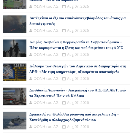
ΦΩΝΗ του Λ.Σ.
Aug 07, 2026
Αυτές είναι οι έξι πιο επικίνδυνες εβδομάδες του έτους για
δασικές φωτιές
ΦΩΝΗ του Λ.Σ.
Aug 07, 2026
Καιρός: Ανεβαίνει η θερμοκρασία το Σαββατοκύριακο –
Πότε κορυφώνεται η ζέστη και πού θα φτάσει τους 40°C
ΦΩΝΗ του Λ.Σ.
Aug 07, 2026
Κάλεσμα των στελεχών του Λιμενικού σε διαμαρτυρία στη
ΔΕΘ: «Με τιμή υπηρετούμε, αξιοπρέπεια απαιτούμε!»
ΦΩΝΗ του Λ.Σ.
Aug 07, 2026
Δωσιδικία Λιμενικών - Απεμπλοκή του Λ.Σ.-ΕΛ.ΑΚΤ. από
το Στρατιωτικό Ποινικό Κώδικα
ΦΩΝΗ του Λ.Σ.
Aug 07, 2026
Δραπετσώνα: Θαλάσσια ρύπανση από πετρελαιοειδή –
Συνελήφθη ο πλοίαρχος δεξαμενόπλοιου
ΦΩΝΗ του Λ.Σ.
Aug 07, 2026