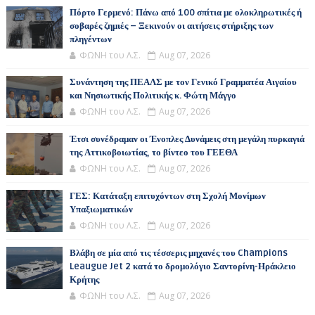
Πόρτο Γερμενό: Πάνω από 100 σπίτια με ολοκληρωτικές ή
σοβαρές ζημιές – Ξεκινούν οι αιτήσεις στήριξης των
πληγέντων
ΦΩΝΗ του Λ.Σ.
Aug 07, 2026
Συνάντηση της ΠΕΑΛΣ με τον Γενικό Γραμματέα Αιγαίου
και Νησιωτικής Πολιτικής κ. Φώτη Μάγγο
ΦΩΝΗ του Λ.Σ.
Aug 07, 2026
Έτσι συνέδραμαν οι Ένοπλες Δυνάμεις στη μεγάλη πυρκαγιά
της Αττικοβοιωτίας, το βίντεο του ΓΕΕΘΑ
ΦΩΝΗ του Λ.Σ.
Aug 07, 2026
ΓΕΣ: Κατάταξη επιτυχόντων στη Σχολή Μονίμων
Υπαξιωματικών
ΦΩΝΗ του Λ.Σ.
Aug 07, 2026
Βλάβη σε μία από τις τέσσερις μηχανές του Champions
Leaugue Jet 2 κατά το δρομολόγιο Σαντορίνη-Ηράκλειο
Κρήτης
ΦΩΝΗ του Λ.Σ.
Aug 07, 2026