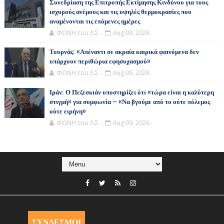
Συνεδρίαση της Επιτροπής Εκτίμησης Κινδύνου για τους
ισχυρούς ανέμους και τις υψηλές θερμοκρασίες που
αναμένονται τις επόμενες ημέρες
ΦΩΝΗ του Λ.Σ.
Aug 09, 2026
Τουρνάς: «Απέναντι σε ακραία καιρικά φαινόμενα δεν
υπάρχουν περιθώρια εφησυχασμού»
ΦΩΝΗ του Λ.Σ.
Aug 09, 2026
Ιράν: Ο Πεζεσκιάν υποστηρίζει ότι «τώρα είναι η καλύτερη
στιγμή» για συμφωνία – «Να βγούμε από το ούτε πόλεμος
ούτε ειρήνη»
ΦΩΝΗ του Λ.Σ.
Aug 09, 2026
ΣΥΝΔΕΣΜΟΙ