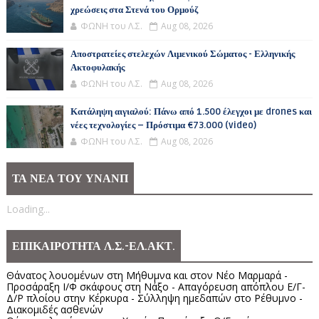
χρεώσεις στα Στενά του Ορμούζ
ΦΩΝΗ του Λ.Σ.
Aug 08, 2026
Αποστρατείες στελεχών Λιμενικού Σώματος - Ελληνικής
Ακτοφυλακής
ΦΩΝΗ του Λ.Σ.
Aug 08, 2026
Κατάληψη αιγιαλού: Πάνω από 1.500 έλεγχοι με drones και
νέες τεχνολογίες – Πρόστιμα €73.000 (video)
ΦΩΝΗ του Λ.Σ.
Aug 08, 2026
ΤΑ ΝΕΑ ΤΟΥ ΥΝΑΝΠ
Loading...
ΕΠΙΚΑΙΡΟΤΗΤΑ Λ.Σ.-ΕΛ.ΑΚΤ.
Θάνατος λουομένων στη Μήθυμνα και στον Νέο Μαρμαρά -
Προσάραξη Ι/Φ σκάφους στη Νάξο - Απαγόρευση απόπλου Ε/Γ-
Δ/Ρ πλοίου στην Κέρκυρα - Σύλληψη ημεδαπών στο Ρέθυμνο -
Διακομιδές ασθενών