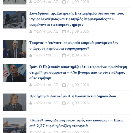
ΦΩΝΗ του Λ.Σ.
Aug 09, 2026
Συνεδρίαση της Επιτροπής Εκτίμησης Κινδύνου για τους
ισχυρούς ανέμους και τις υψηλές θερμοκρασίες που
αναμένονται τις επόμενες ημέρες
ΦΩΝΗ του Λ.Σ.
Aug 09, 2026
Τουρνάς: «Απέναντι σε ακραία καιρικά φαινόμενα δεν
υπάρχουν περιθώρια εφησυχασμού»
ΦΩΝΗ του Λ.Σ.
Aug 09, 2026
Ιράν: Ο Πεζεσκιάν υποστηρίζει ότι «τώρα είναι η καλύτερη
στιγμή» για συμφωνία – «Να βγούμε από το ούτε πόλεμος
ούτε ειρήνη»
ΦΩΝΗ του Λ.Σ.
Aug 09, 2026
Προήχθη σε Αστυνόμο Α' η Κωνσταντία Δημογλίδου
ΦΩΝΗ του Λ.Σ.
Aug 09, 2026
«Καίνε» τους αδειούχους οι τιμές των καυσίμων – Πάνω
από 2,27 ευρώ η βενζίνη στα νησιά
ΦΩΝΗ του Λ.Σ.
Aug 09, 2026