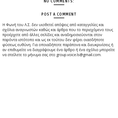
NO COMMENTS:
POST A COMMENT
Η Φωνή του Λ.Σ. δεν υιοθετεί απόψεις από καταγγελίες και
σχόλια αναγνωστών καθώς και άρθρα που το περιεχόμενο τους
προέρχετε από άλλες σελίδες και αναδημοσιεύονται στον
παρόντα ιστότοπο και ως εκ τούτου δεν φέρει οιασδήποτε
φύσεως ευθύνη. Για οποιαδήποτε παράπονα και διευκρινίσεις ή
αν επιθυμείτε να διαγράψουμε ένα άρθρο ή ένα σχόλιο μπορείτε
να στείλετε το μήνυμα σας στο group.voice.ls@gmail.com.