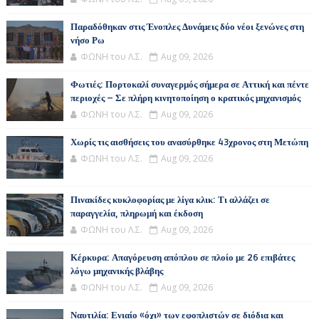
Παραδόθηκαν στις Ένοπλες Δυνάμεις δύο νέοι ξενώνες στη
νήσο Ρω
ΦΩΝΗ του Λ.Σ.
Aug 09, 2026
Φωτιές: Πορτοκαλί συναγερμός σήμερα σε Αττική και πέντε
περιοχές – Σε πλήρη κινητοποίηση ο κρατικός μηχανισμός
ΦΩΝΗ του Λ.Σ.
Aug 09, 2026
Χωρίς τις αισθήσεις του ανασύρθηκε 43χρονος στη Μετώπη
ΦΩΝΗ του Λ.Σ.
Aug 09, 2026
Πινακίδες κυκλοφορίας με λίγα κλικ: Τι αλλάζει σε
παραγγελία, πληρωμή και έκδοση
ΦΩΝΗ του Λ.Σ.
Aug 09, 2026
Κέρκυρα: Απαγόρευση απόπλου σε πλοίο με 26 επιβάτες
λόγω μηχανικής βλάβης
ΦΩΝΗ του Λ.Σ.
Aug 09, 2026
Ναυτιλία: Ενιαίο «όχι» των εφοπλιστών σε διόδια και