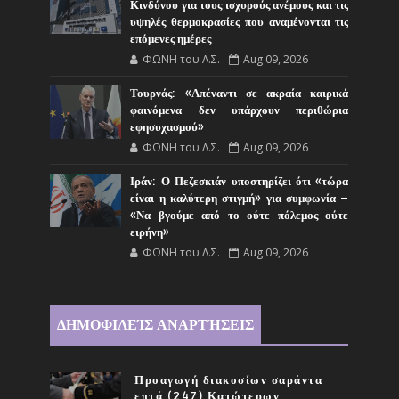
Κινδύνου για τους ισχυρούς ανέμους και τις
υψηλές θερμοκρασίες που αναμένονται τις
επόμενες ημέρες
ΦΩΝΗ του Λ.Σ.
Aug 09, 2026
Τουρνάς: «Απέναντι σε ακραία καιρικά
φαινόμενα δεν υπάρχουν περιθώρια
εφησυχασμού»
ΦΩΝΗ του Λ.Σ.
Aug 09, 2026
Ιράν: Ο Πεζεσκιάν υποστηρίζει ότι «τώρα
είναι η καλύτερη στιγμή» για συμφωνία –
«Να βγούμε από το ούτε πόλεμος ούτε
ειρήνη»
ΦΩΝΗ του Λ.Σ.
Aug 09, 2026
ΔΗΜΟΦΙΛΕΊΣ ΑΝΑΡΤΉΣΕΙΣ
Προαγωγή διακοσίων σαράντα
επτά (247) Κατώτερων