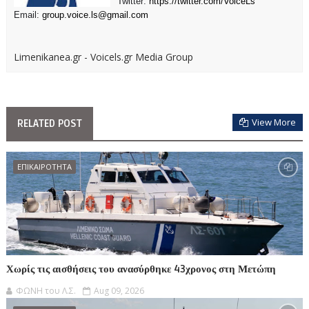
Twitter:
https://twitter.com/VoiceLs
Email:
group.voice.ls@gmail.com
Limenikanea.gr - Voicels.gr Media Group
View More
RELATED POST
ΕΠΙΚΑΙΡΟΤΗΤΑ
Χωρίς τις αισθήσεις του ανασύρθηκε 43χρονος στη Μετώπη
ΦΩΝΗ του Λ.Σ.
Aug 09, 2026