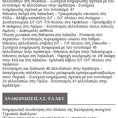
αλλοδαπών στη Λευκάδα – Συνέχεια ενημέρωσης σχετικά με τον
εντοπισμό 42 αλλοδαπών στην Ιεράπετρα - Συνέχεια
ενημέρωσης σχετικά με τον εντοπισμό 47
Θάνατος άνδρα στη Χαλκιδική – Τραυματισμός ναυτικού στη
Ρόδο – Βλάβη καταπέλτη Ε/Γ – Ο/Γ πλοίου στο Αντίρριο –
Δυσλειτουργία Ε/Γ-Ο/Γ-Τ/Χ πλοίου στο Ηράκλειο – Προσάραξη Ι/
Φ σκάφους στο Λαύριο – Εντοπισμός αλλοδαπών στους Καλούς
Λιμένες – Διακομιδές ασθενώ
Πτώση γυναίκας στη θάλασσα στη Χαλκίδα - Ρύπανση στο
Κερατσίνι - Εντοπισμός πυρομαχικού υλικού στα Ίσθμια -
Θάνατος αλλοδαπού επιβάτη Ε/Γ – Τ/Ρ πλοίου στη Ζάκυνθο –
Συνέχεια ενημέρωσης αναφορικά με τον εντοπισμό 45
αλλοδαπών στην Ιεράπετρα –Θάνατος άνδρα στην Παλαιόχωρα –
Θάνατος άνδρα στη Χαλκιδική - Παροχή συνδρομής σε Ι/Φ σκάφη
στην Κέα και στη Χαλκίδα– Εμπλοκή κάβου Ε/Γ-Ο/Γ πλοίου στο
Ηράκλειο -
Εντοπισμός και διάσωση 40 αλλοδαπών στην Ιεράπετρα –
Απαγόρευση απόπλου πλοίου μεταφοράς εμπορευματοκιβωτίων
στον Πειραιά – Συνέχεια ενημέρωσης σχετικά με τον εντοπισμό
33 αλλοδαπών στη Γαύδο - Εντοπισμός 47 αλλοδαπών στην
Ιεράπετρα -
ΑΝΑΚΟΙΝΩΣΕΙΣ Λ.Σ.-ΕΛ.ΑΚΤ.
Ενημερωτική συνάντηση στο πλαίσιο της διενέργειας ανοιχτού
Τεχνικού Διαλόγου
Πίνακες επιτυχόντων και επιλαχόντων υποψηφίων του