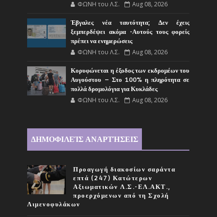
ΦΩΝΗ του Λ.Σ.
Aug 08, 2026
Έβγαλες νέα ταυτότητα; Δεν έχεις
ξεμπερδέψει ακόμα -Αυτούς τους φορείς
πρέπει να ενημερώσεις
ΦΩΝΗ του Λ.Σ.
Aug 08, 2026
Κορυφώνεται η έξοδος των εκδρομέων του
Αυγούστου – Στο 100% η πληρότητα σε
πολλά δρομολόγια για Κυκλάδες
ΦΩΝΗ του Λ.Σ.
Aug 08, 2026
ΔΗΜΟΦΙΛΕΊΣ ΑΝΑΡΤΉΣΕΙΣ
Προαγωγή διακοσίων σαράντα
επτά (247) Κατώτερων
Αξιωματικών Λ.Σ.-ΕΛ.ΑΚΤ.,
προερχόμενων από τη Σχολή
Λιμενοφυλάκων