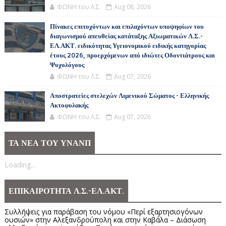
ΦΩΝΗ του Λ.Σ.
Aug 08, 2026
Πίνακες επιτυχόντων και επιλαχόντων υποψηφίων του
διαγωνισμού απευθείας κατάταξης Αξιωματικών Λ.Σ.-
ΕΛ.ΑΚΤ. ειδικότητας Υγειονομικού ειδικής κατηγορίας
έτους 2026, προερχόμενων από ιδιώτες Οδοντιάτρους και
Ψυχολόγους
ΦΩΝΗ του Λ.Σ.
Aug 07, 2026
Αποστρατείες στελεχών Λιμενικού Σώματος - Ελληνικής
Ακτοφυλακής
ΦΩΝΗ του Λ.Σ.
Aug 07, 2026
ΤΑ ΝΕΑ ΤΟΥ ΥΝΑΝΠ
Loading...
ΕΠΙΚΑΙΡΟΤΗΤΑ Λ.Σ.-ΕΛ.ΑΚΤ.
Συλλήψεις για παράβαση του νόμου «Περί εξαρτησιογόνων
ουσιών» στην Αλεξανδρούπολη και στην Καβάλα – Διάσωση