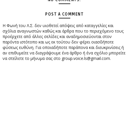
POST A COMMENT
Η Φωνή του Λ.Σ. δεν υιοθετεί απόψεις από καταγγελίες και
σχόλια αναγνωστών καθώς και άρθρα που το περιεχόμενο τους
προέρχετε από άλλες σελίδες και αναδημοσιεύονται στον
παρόντα ιστότοπο και ως εκ τούτου δεν φέρει οιασδήποτε
φύσεως ευθύνη. Για οποιαδήποτε παράπονα και διευκρινίσεις ή
αν επιθυμείτε να διαγράψουμε ένα άρθρο ή ένα σχόλιο μπορείτε
να στείλετε το μήνυμα σας στο group.voice.ls@gmail.com.