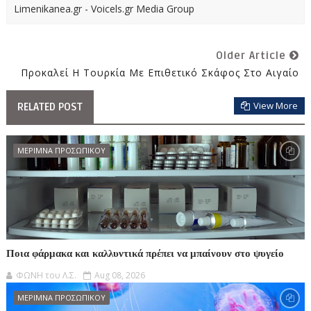
Limenikanea.gr - Voicels.gr Media Group
Older Article
Προκαλεί Η Τουρκία Με Επιθετικό Σκάφος Στο Αιγαίο
View More
RELATED POST
ΜΕΡΙΜΝΑ ΠΡΟΣΩΠΙΚΟΥ
Ποια φάρμακα και καλλυντικά πρέπει να μπαίνουν στο ψυγείο
ΦΩΝΗ του Λ.Σ.
Aug 08, 2026
ΜΕΡΙΜΝΑ ΠΡΟΣΩΠΙΚΟΥ