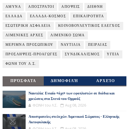
ΑΜΥΝΑ
ΑΠΟΣΤΡΑΤΟΙ
ΑΠΟΨΕΙΣ
ΔΙΕΘΝΗ
ΕΛΛΑΔΑ
ΕΛΛΑΔΑ-ΚΟΣΜΟΣ
ΕΠΙΚΑΙΡΟΤΗΤΑ
ΕΣΩΤΕΡΙΚΗ ΑΣΦΑΛΕΙΑ
ΚΟΙΝΟΒΟΥΛΕΥΤΙΚΟΣ ΕΛΕΓΧΟΣ
ΛΙΜΕΝΙΚΕΣ ΑΡΧΕΣ
ΛΙΜΕΝΙΚΟ ΣΩΜΑ
ΜΕΡΙΜΝΑ ΠΡΟΣΩΠΙΚΟΥ
ΝΑΥΤΙΛΙΑ
ΠΕΙΡΑΙΑΣ
ΠΡΟΣΛΗΨΕΙΣ-ΠΡΟΑΓΩΓΕΣ
ΣΥΝΔΙΚΑΛΙΣΜΟΣ
ΥΓΕΙΑ
ΦΩΝΗ ΤΟΥ Λ.Σ.
ΠΡΌΣΦΑΤΑ
ΔΗΜΟΦΙΛΉ
ΑΡΧΕΊΟ
Ναυτιλία: Ενιαίο «όχι» των εφοπλιστών σε διόδια και
χρεώσεις στα Στενά του Ορμούζ
ΦΩΝΗ του Λ.Σ.
Aug 08, 2026
Αποστρατείες στελεχών Λιμενικού Σώματος - Ελληνικής
Ακτοφυλακής
ΦΩΝΗ του Λ.Σ.
Aug 08, 2026