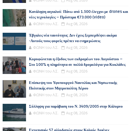
ΦΩΝΗ του Λ.Σ.
Aug 08, 2026
Κατάληψη αιγιαλού: Πάνω από 1.500 έλεγχοι με drones και
νέες τεχνολογίες – Πρόστιμα €73.000 (video)
ΦΩΝΗ του Λ.Σ.
Aug 08, 2026
Έβγαλες νέα ταυτότητα; Δεν έχεις ξεμπερδέψει ακόμα
-Αυτούς τους φορείς πρέπει να ενημερώσεις
ΦΩΝΗ του Λ.Σ.
Aug 08, 2026
Κορυφώνεται η έξοδος των εκδρομέων του Αυγούστου –
Στο 100% η πληρότητα σε πολλά δρομολόγια για Κυκλάδες
ΦΩΝΗ του Λ.Σ.
Aug 08, 2026
Επίσκεψη του Υφυπουργού Ναυτιλίας και Νησιωτικής
Πολιτικής στον Μητροπολίτη Λέρου
ΦΩΝΗ του Λ.Σ.
Aug 08, 2026
Σύλληψη για παράβαση του Ν. 3409/2005 στην Κάλυμνο
ΦΩΝΗ του Λ.Σ.
Aug 08, 2026
Εντοπισμός 57 αλλοδαπών στους Καλούς Λιμένες