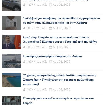
ΦΩΝΗ του Λ.Σ.
Aug 08, 2026
Συλλήψεις για παράβαση του νόμου «Περί εξαρτησιογόνων
ουσιών» στην Αλεξανδρούπολη και στην Καβάλα
ΦΩΝΗ του Λ.Σ.
Aug 08, 2026
Οργή στην Τουρκία για την υπογραφή του Ειδικού
Χωροταξικού Πλαίσιου για τον Τουρισμό από την Αθήνα
ΦΩΝΗ του Λ.Σ.
Aug 08, 2026
Προσάραξη ιστιοφόρου σκάφους στο Λαύριο
ΦΩΝΗ του Λ.Σ.
Aug 08, 2026
21χρονος ναυαγοσώστης έσωσε Ιταλίδα τουρίστρια στη
Σαμοθράκη: «Την έβγαλαν στη στεριά σε ημιλιπόθυμη
κατάσταση»
ΦΩΝΗ του Λ.Σ.
Aug 08, 2026
Ποια φάρμακα και καλλυντικά πρέπει να μπαίνουν στο
ψυγείο