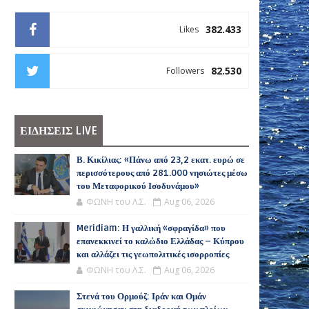
382.433
Likes
82.530
Followers
ΕΙΔΗΣΕΙΣ LIVE
Β. Κικίλιας: «Πάνω από 23,2 εκατ. ευρώ σε
περισσότερους από 281.000 νησιώτες μέσω
του Μεταφορικού Ισοδυνάμου»
ΦΩΝΗ του Λ.Σ.
Aug 06, 2026
Meridiam: Η γαλλική «σφραγίδα» που
επανεκκινεί το καλώδιο Ελλάδας – Κύπρου
και αλλάζει τις γεωπολιτικές ισορροπίες
ΦΩΝΗ του Λ.Σ.
Aug 06, 2026
Στενά του Ορμούζ: Ιράν και Ομάν