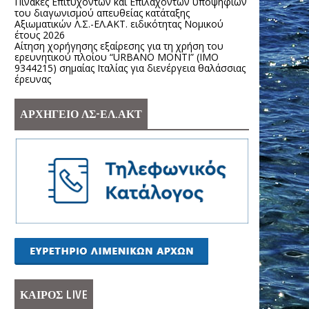
Πίνακες Επιτυχόντων και Επιλαχόντων υποψηφίων
του διαγωνισμού απευθείας κατάταξης
Αξιωματικών Λ.Σ.-ΕΛ.ΑΚΤ. ειδικότητας Νομικού
έτους 2026
Αίτηση χορήγησης εξαίρεσης για τη χρήση του
ερευνητικού πλοίου “URBANO MONTI” (IMO
9344215) σημαίας Ιταλίας για διενέργεια θαλάσσιας
έρευνας
ΑΡΧΗΓΕΙΟ ΛΣ-ΕΛ.ΑΚΤ
ΚΑΙΡΟΣ LIVE