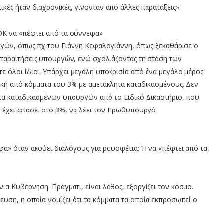
τικές ήταν διαχρονικές, γίνονταν από άλλες παρατάξεις».
ΟΚ να «πέφτει από τα σύννεφα»
ουργών, όπως πχ του Γιάννη Κεφαλογιάννη, όπως ξεκαθάρισε ο
 παραιτήσεις υπουργών, ενώ σχολιάζοντας τη στάση των
 όλοι ίδιοι. Υπάρχει μεγάλη υποκρισία από ένα μεγάλο μέρος
γική από κόμματα του 3% με αμετάκλητα καταδικασμένους. Δεν
ητα καταδικασμένων υπουργών από το Ειδικό Δικαστήριο, που
ά έχει φτάσει στο 3%, να λέει τον Πρωθυπουργό
φα» όταν ακούει διαλόγους για ρουσφέτια; Ή να «πέφτει από τα
ια Κυβέρνηση. Πράγματι, είναι λάθος, εξοργίζει τον κόσμο.
τευση, η οποία νομίζει ότι τα κόμματα τα οποία εκπροσωπεί ο