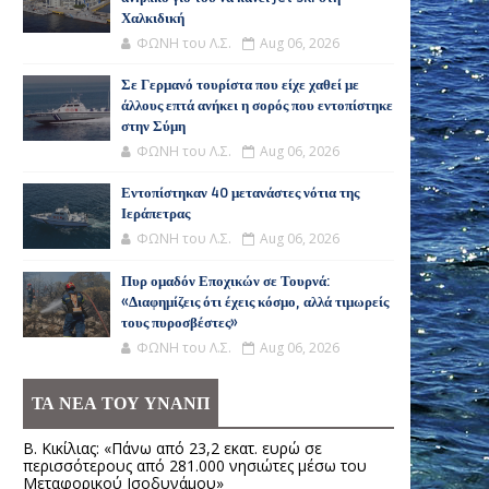
Χαλκιδική
ΦΩΝΗ του Λ.Σ.
Aug 06, 2026
Σε Γερμανό τουρίστα που είχε χαθεί με
άλλους επτά ανήκει η σορός που εντοπίστηκε
στην Σύμη
ΦΩΝΗ του Λ.Σ.
Aug 06, 2026
Εντοπίστηκαν 40 μετανάστες νότια της
Ιεράπετρας
ΦΩΝΗ του Λ.Σ.
Aug 06, 2026
Πυρ ομαδόν Εποχικών σε Τουρνά:
«Διαφημίζεις ότι έχεις κόσμο, αλλά τιμωρείς
τους πυροσβέστες»
ΦΩΝΗ του Λ.Σ.
Aug 06, 2026
ΤΑ ΝΕΑ ΤΟΥ ΥΝΑΝΠ
Β. Κικίλιας: «Πάνω από 23,2 εκατ. ευρώ σε
περισσότερους από 281.000 νησιώτες μέσω του
Μεταφορικού Ισοδυνάμου»