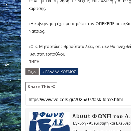
«Είναι μία κυβέρνηση της δεξιάς, επικίνδυνη για την
Χαρίτσης.
«Η κυβέρνηση έχει μετατρέψει τον ΟΠΕΚΕΠΕ σε εκβια
Νατσιός.
«Ο κ. Μητσοτάκης θρασύτατα λέει, οτι δεν θα ανεχθεί 
Κωνσταντοπούλου.
ΠΗΓΗ
Tags
# ΕΛΛΑΔΑ-ΚΟΣΜΟΣ
Share This
About ΦΩΝΗ του Λ.
Έγκυρη - Ανεξάρτητη και Ελεύθε