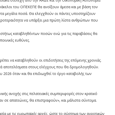
σιακά στελέχη από την ΑΑΔΕ και την Οικονομική Αστυνομία
 φάκελοι του ΟΠΕΚΕΠΕ θα ανοίξουν άμεσα και με βάση τον
 στα μεγάλα ποσά. Θα ελεγχθούν οι πάντες υποστηρίζουν
 προτεραιότητα να υπάρξει μια πρώτη λίστα ανθρώπων που
ωστήτως καταβληθέντων ποσών ενώ για τις παραβάσεις θα
ποινικές ευθύνες.
έπει να καταβληθούν οι επιδοτήσεις της επόμενης χρονιάς.
απτά αποτελέσματα στους ελέγχους που θα δρομολογηθούν.
υ 2026 όταν και θα επιδιωχθεί το έργο καταβολής των
κής ανοχής στις πελατειακές συμπεριφορές στον κρατικό
αν σε απατεώνες, θα επιστραφούν», και μάλιστα σύντομα.
σία με τις ευρωπαϊκές αρχές, ώστε το σύστημα των αγροτικών