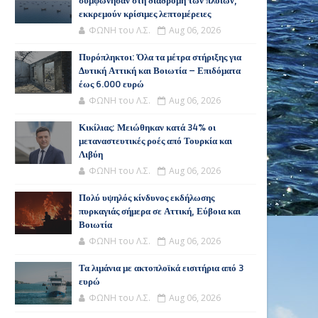
συμφώνησαν στη διαδρομή των πλοίων,
εκκρεμούν κρίσιμες λεπτομέρειες
ΦΩΝΗ του Λ.Σ.
Aug 06, 2026
Πυρόπληκτοι: Όλα τα μέτρα στήριξης για
Δυτική Αττική και Βοιωτία – Επιδόματα
έως 6.000 ευρώ
ΦΩΝΗ του Λ.Σ.
Aug 06, 2026
Κικίλιας: Μειώθηκαν κατά 34% οι
μεταναστευτικές ροές από Τουρκία και
Λιβύη
ΦΩΝΗ του Λ.Σ.
Aug 06, 2026
Πολύ υψηλός κίνδυνος εκδήλωσης
πυρκαγιάς σήμερα σε Αττική, Εύβοια και
Βοιωτία
ΦΩΝΗ του Λ.Σ.
Aug 06, 2026
Τα λιμάνια με ακτοπλοϊκά εισιτήρια από 3
ευρώ
ΦΩΝΗ του Λ.Σ.
Aug 06, 2026