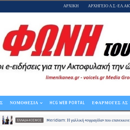
ΑΡΧΙΚΗ
ΑΡΧΗΓΕΙΟ Λ.Σ.-ΕΛ.ΑΚ
ΕΣ
ΝΟΜΟΘΕΣΙΑ
HCG WEB PORTAL
ΕΦΑΡΜΟΓΕΣ ΛΣ
Meridiam: Η γαλλική «σφραγίδα» που επανεκκινεί το καλώδιο 
ΛΛΑΔΑ-ΚΟΣΜΟΣ