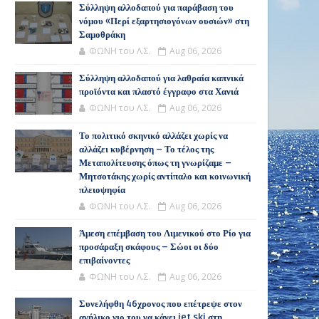
Σύλληψη αλλοδαπού για παράβαση του
νόμου «Περί εξαρτησιογόνων ουσιών» στη
Σαμοθράκη
ΦΩΝΗ του Λ.Σ.
Aug 06, 2026
Σύλληψη αλλοδαπού για λαθραία καπνικά
προϊόντα και πλαστό έγγραφο στα Χανιά
ΦΩΝΗ του Λ.Σ.
Aug 06, 2026
Το πολιτικό σκηνικό αλλάζει χωρίς να
αλλάζει κυβέρνηση – Το τέλος της
Μεταπολίτευσης όπως τη γνωρίζαμε –
Μητσοτάκης χωρίς αντίπαλο και κοινωνική
πλειοψηφία
ΦΩΝΗ του Λ.Σ.
Aug 06, 2026
Άμεση επέμβαση του Λιμενικού στο Ρίο για
προσάραξη σκάφους – Σώοι οι δύο
επιβαίνοντες
ΦΩΝΗ του Λ.Σ.
Aug 06, 2026
Συνελήφθη 46χρονος που επέτρεψε στον
ανήλικο γιο του να κάνει jet ski στη