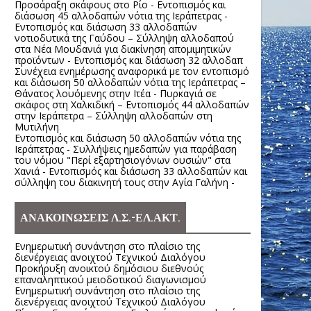
Προσάραξη σκάφους στο Ρίο - Εντοπισμός και
διάσωση 45 αλλοδαπών νότια της Ιεράπετρας -
Εντοπισμός και διάσωση 33 αλλοδαπών
νοτιοδυτικά της Γαύδου – Σύλληψη αλλοδαπού
στα Νέα Μουδανιά για διακίνηση απομιμητικών
προϊόντων - Εντοπισμός και διάσωση 32 αλλοδαπ
Συνέχεια ενημέρωσης αναφορικά με τον εντοπισμό
και διάσωση 50 αλλοδαπών νότια της Ιεράπετρας –
Θάνατος λουόμενης στην Ιτέα - Πυρκαγιά σε
σκάφος στη Χαλκιδική – Εντοπισμός 44 αλλοδαπών
στην Ιεράπετρα – Σύλληψη αλλοδαπών στη
Μυτιλήνη
Εντοπισμός και διάσωση 50 αλλοδαπών νότια της
Ιεράπετρας - Συλλήψεις ημεδαπών για παράβαση
του νόμου "Περί εξαρτησιογόνων ουσιών" στα
Χανιά - Εντοπισμός και διάσωση 33 αλλοδαπών και
σύλληψη του διακινητή τους στην Αγία Γαλήνη -
ΑΝΑΚΟΙΝΩΣΕΙΣ Λ.Σ.-ΕΛ.ΑΚΤ.
Ενημερωτική συνάντηση στο πλαίσιο της
διενέργειας ανοιχτού Τεχνικού Διαλόγου
Προκήρυξη ανοικτού δημόσιου διεθνούς
επαναληπτικού μειοδοτικού διαγωνισμού
Ενημερωτική συνάντηση στο πλαίσιο της
διενέργειας ανοιχτού Τεχνικού Διαλόγου