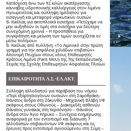
Κατάσχεση άνω των 92 κιλών ακατέργαστης
κάνναβης υδροπονικής καλλιέργειας στον λιμένα
Ηγουμενίτσας και σύλληψη ημεδαπού για
εισαγωγή και μεταφορά ναρκωτικών ουσιών
Β. Κικίλιας για ακτοπλοϊκά εισιτήρια: «Πετύχαμε να
μην αυξηθούν οι τιμές στα εισιτήρια για δεύτερη
συνεχόμενη χρονιά – Η προσπάθεια για
συγκράτηση και μείωση των τιμών συνεχίζεται εν
μέσω πολέμου»
Β. Κικίλιας από Κυλλήνη: «Το Λιμενικό στην πρώτη
γραμμή για την ασφάλεια χιλιάδων επιβατών»
Απονομή Πτυχίων στους νέους Επιθεωρητές
Κράτους Λιμένα (Paris MoU) της 7ης Εκπαιδευτικής
Σειράς της Σχολής Επιθεωρητών Ασφαλείας Πλοίων
ΕΠΙΚΑΙΡΟΤΗΤΑ Λ.Σ.-ΕΛ.ΑΚΤ.
Σύλληψη αλλοδαπού για παράβαση του νόμου
«Περί εξαρτησιογόνων ουσιών» στη Σαμοθράκη–
Θάνατος άνδρα στη Ζάκυνθο –Μηχανική Βλάβη Ι/Φ
σκάφους στους Οθωνούς – Διακομιδές ασθενών
Θάνατος γυναίκας στη Χερσόνησο – Θάνατος
άνδρα στον Άγιο Κήρυκο – Συνέχεια ενημέρωσης
αναφορικά με τον εντοπισμό και διάσωση 7
αλλοδαπών επιβαινόντων Ι/Φ σκάφους και τις
έρευνες προς εντοπισμό αγνοούμενου στη Σύμη –