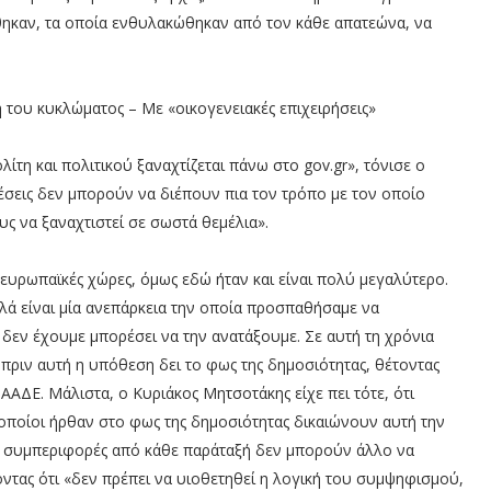
άθηκαν, τα οποία ενθυλακώθηκαν από τον κάθε απατεώνα, να
 του κυκλώματος – Με «οικογενειακές επιχειρήσεις»
λίτη και πολιτικού ξαναχτίζεται πάνω στο gov.gr», τόνισε ο
έσεις δεν μπορούν να διέπουν πια τον τρόπο με τον οποίο
υς να ξαναχτιστεί σε σωστά θεμέλια».
ευρωπαϊκές χώρες, όμως εδώ ήταν και είναι πολύ μεγαλύτερο.
λλά είναι μία ανεπάρκεια την οποία προσπαθήσαμε να
 δεν έχουμε μπορέσει να την ανατάξουμε. Σε αυτή τη χρόνια
πριν αυτή η υπόθεση δει το φως της δημοσιότητας, θέτοντας
ΑΔΕ. Μάλιστα, ο Κυριάκος Μητσοτάκης είχε πει τότε, ότι
 οποίοι ήρθαν στο φως της δημοσιότητας δικαιώνουν αυτή την
 συμπεριφορές από κάθε παράταξή δεν μπορούν άλλο να
τας ότι «δεν πρέπει να υιοθετηθεί η λογική του συμψηφισμού,