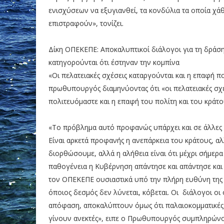
ενισχύσεων να εξυγιανθεί, τα κονδύλια τα οποία χ
επιστραφούν», τονίζει.
Δίκη ΟΠΕΚΕΠΕ: Αποκαλυπτικοί διάλογοι για τη δράση
κατηγορούνται ότι έστηναν την κομπίνα
«Οι πελατειακές σχέσεις καταργούνται και η επαφή πο
πρωθυπουργός διαμηνύοντας ότι «οι πελατειακές σχ
πολιτευόμαστε και η επαφή του πολίτη και του κράτο
«Το πρόβλημα αυτό προφανώς υπάρχει και σε άλλες 
Είναι αρκετά προφανής η ανεπάρκεια του κράτους, α
διορθώσουμε, αλλά η αλήθεια είναι ότι μέχρι σήμερα
παθογένεια η Κυβέρνηση απάντησε και απάντησε και 
τον ΟΠΕΚΕΠΕ ουσιαστικά υπό την πλήρη ευθύνη της Α
όποιος δεσμός δεν λύνεται, κόβεται. Οι διάλογοι οι
απόφαση, αποκαλύπτουν όμως ότι παλαιοκομματικές
γίνουν ανεκτές», ειπε ο Πρωθυπουργός συμπληρώνον