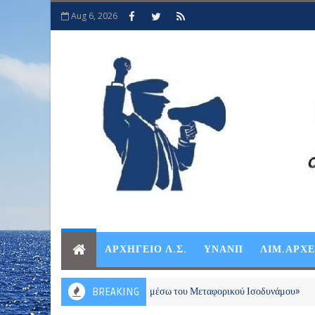
Aug 6, 2026
ΑΡΧΗΓΕΙΟ Λ.Σ.
ΥΝΑΝΠ
ΛΙΜ.ΑΡΧ
ρους από 281.000 νησιώτες μέσω του Μεταφορικού Ισοδυνάμου»
BREAKING
Ε