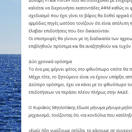
Δύναμη «Task Force» που θα στελεχωθεί με επιχειρη
καλείται να διερευνήσει εκατοντάδες ΑΦΜ καθώς οι
σχεδιασμό που έχει γίνει το βάρος θα δοθεί αρχικά
αρμόδιες πηγές ωστόσο τονίζουν ότι είναι απόλυτη
έλαβαν επιδοτήσεις που δεν δικαιούνταν.
Οι επιστροφές θα γίνουν με τη διαδικασία των αχρε
επιβληθούν πρόστιμα και θα αναζητηθούν και τυχόν 
Δύο χρονικά ορόσημα
Το ένα μας φέρνει φέτος στο φθινόπωρο οπότε θα πρ
Μέχρι τότε, το ζητούμενο είναι να έχουν υπάρξει 
Δεύτερο ορόσημο, έχει να κάνει με το φθινόπωρο το
επιδοτήσεων να περάσει πλέον πλήρως στην ΑΑΔΕ.
Ο Κυριάκος Μητσοτάκης έδωσε μήνυμα μήνυμα μηδενι
μηχανισμό, τονίζοντας ότι «τα κονδύλια που κατέληξ
«Εμείς ήδη γυρίζουμε σελίδα, το κάνουμε σε συνεργα