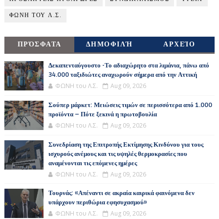
ΦΩΝΗ ΤΟΥ Λ.Σ.
ΠΡΌΣΦΑΤΑ
ΔΗΜΟΦΙΛΉ
ΑΡΧΕΊΟ
Δεκαπενταύγουστο -Το αδιαχώρητο στα λιμάνια, πάνω από
34.000 ταξιδιώτες αναχωρούν σήμερα από την Αττική
ΦΩΝΗ του Λ.Σ.
Aug 09, 2026
Σούπερ μάρκετ: Μειώσεις τιμών σε περισσότερα από 1.000
προϊόντα – Πότε ξεκινά η πρωτοβουλία
ΦΩΝΗ του Λ.Σ.
Aug 09, 2026
Συνεδρίαση της Επιτροπής Εκτίμησης Κινδύνου για τους
ισχυρούς ανέμους και τις υψηλές θερμοκρασίες που
αναμένονται τις επόμενες ημέρες
ΦΩΝΗ του Λ.Σ.
Aug 09, 2026
Τουρνάς: «Απέναντι σε ακραία καιρικά φαινόμενα δεν
υπάρχουν περιθώρια εφησυχασμού»
ΦΩΝΗ του Λ.Σ.
Aug 09, 2026