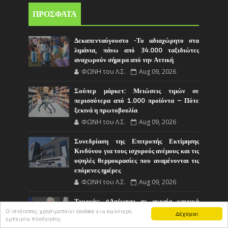
ΠΡΟΣΦΑΤΑ
Δεκαπενταύγουστο -Το αδιαχώρητο στα
λιμάνια, πάνω από 34.000 ταξιδιώτες
αναχωρούν σήμερα από την Αττική
ΦΩΝΗ του Λ.Σ.
Aug 09, 2026
Σούπερ μάρκετ: Μειώσεις τιμών σε
περισσότερα από 1.000 προϊόντα – Πότε
ξεκινά η πρωτοβουλία
ΦΩΝΗ του Λ.Σ.
Aug 09, 2026
Συνεδρίαση της Επιτροπής Εκτίμησης
Κινδύνου για τους ισχυρούς ανέμους και τις
υψηλές θερμοκρασίες που αναμένονται τις
επόμενες ημέρες
ΦΩΝΗ του Λ.Σ.
Aug 09, 2026
Τουρνάς: «Απέναντι σε ακραία καιρικά
Ο ιστότοπος χρησιμοποιεί cookies για καλύτερη
φαινόμενα δεν υπάρχουν περιθώρια
Δέχομαι
εμπειρία πλοήγησης
εφησυχασμού»