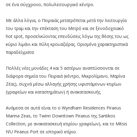
σε ένα σύγχρονο, πολυλειτουργικό κέντρο.
Με άλλα λόγια, ο Πειραιάς μετατρέπεται μετά την λειτουργία
του τραμ και την επέκταση του Μετρό και σε ξενοδοχειακό
hot spot, προσελκύοντας επενδύσεις λόγω της θέσης του ως
κύριο λιμάνι και πύλη κρουαζιέρας. Ορισμένα χαρακτηριστικά
παραδείγματα:
Πολλές νέες μονάδες 4 και 5 αστέρων αναπτύσσονται σε
διάφορα σημεία του Πειραιά (κέντρο, Μικρολίμανο, Μαρίνα
Ζέας), συχνά μέσω αλλαγής χρήσης υφιστάμενων κτιρίων
(γραφείων και καταστημάτων) ή ανακατασκευής.
Ανάμεσα σε αυτά είναι το ο Wyndham Residences Piraeus
Marina Zeas, το Twinn Downtown Piraeus της Santikos
Collection, με ανακατασκευή κτιρίου γραφείων), και το Mitsis
N’U Piraeus Port σε ιστορικό κτίριο.