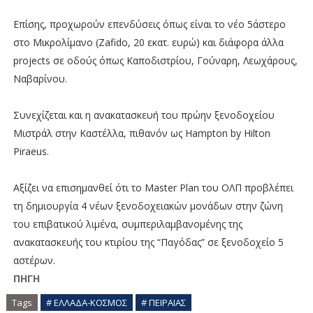
Επίσης, προχωρούν επενδύσεις όπως είναι το νέο 5άστερο
στο Μικρολίμανο (Zafido, 20 εκατ. ευρώ) και διάφορα άλλα
projects σε οδούς όπως Καποδιστρίου, Γούναρη, Λεωχάρους,
Ναβαρίνου.
Συνεχίζεται και η ανακατασκευή του πρώην ξενοδοχείου
Μιστράλ στην Καστέλλα, πιθανόν ως Hampton by Hilton
Piraeus.
Αξίζει να επισημανθεί ότι το Master Plan του ΟΛΠ προβλέπει
τη δημιουργία 4 νέων ξενοδοχειακών μονάδων στην ζώνη
του επιβατικού λιμένα, συμπεριλαμβανομένης της
ανακατασκευής του κτιρίου της “Παγόδας” σε ξενοδοχείο 5
αστέρων.
ΠΗΓΗ
Tags
# ΕΛΛΑΔΑ-ΚΟΣΜΟΣ
# ΠΕΙΡΑΙΑΣ