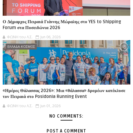
Ο Δήμαρχος Πειραιά Γιάννης Μώραλης στο YES to Shipping
Forum στα Ποσειδώνια 2026
ΦΩΝΗ του Λ.Σ.
Jun 06, 2026
ΕΛΛΑΔΑ-ΚΟΣΜΟΣ
«Ημέρες Θάλασσας 2026»: Μια «θάλασσα» δρομέων κατέκλυσε
τον Πειραιά στο Posidonia Running Event
ΦΩΝΗ του Λ.Σ.
Jun 01, 2026
NO COMMENTS:
POST A COMMENT