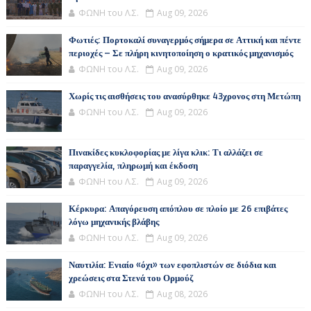
ΦΩΝΗ του Λ.Σ.
Aug 09, 2026
Φωτιές: Πορτοκαλί συναγερμός σήμερα σε Αττική και πέντε
περιοχές – Σε πλήρη κινητοποίηση ο κρατικός μηχανισμός
ΦΩΝΗ του Λ.Σ.
Aug 09, 2026
Χωρίς τις αισθήσεις του ανασύρθηκε 43χρονος στη Μετώπη
ΦΩΝΗ του Λ.Σ.
Aug 09, 2026
Πινακίδες κυκλοφορίας με λίγα κλικ: Τι αλλάζει σε
παραγγελία, πληρωμή και έκδοση
ΦΩΝΗ του Λ.Σ.
Aug 09, 2026
Κέρκυρα: Απαγόρευση απόπλου σε πλοίο με 26 επιβάτες
λόγω μηχανικής βλάβης
ΦΩΝΗ του Λ.Σ.
Aug 09, 2026
Ναυτιλία: Ενιαίο «όχι» των εφοπλιστών σε διόδια και
χρεώσεις στα Στενά του Ορμούζ
ΦΩΝΗ του Λ.Σ.
Aug 08, 2026