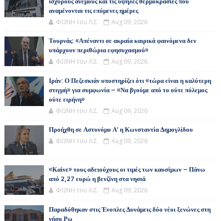
ισχυρούς ανέμους και τις υψηλές θερμοκρασίες που
αναμένονται τις επόμενες ημέρες
ΦΩΝΗ του Λ.Σ.
Aug 09, 2026
Τουρνάς: «Απέναντι σε ακραία καιρικά φαινόμενα δεν
υπάρχουν περιθώρια εφησυχασμού»
ΦΩΝΗ του Λ.Σ.
Aug 09, 2026
Ιράν: Ο Πεζεσκιάν υποστηρίζει ότι «τώρα είναι η καλύτερη
στιγμή» για συμφωνία – «Να βγούμε από το ούτε πόλεμος
ούτε ειρήνη»
ΦΩΝΗ του Λ.Σ.
Aug 09, 2026
Προήχθη σε Αστυνόμο Α' η Κωνσταντία Δημογλίδου
ΦΩΝΗ του Λ.Σ.
Aug 09, 2026
«Καίνε» τους αδειούχους οι τιμές των καυσίμων – Πάνω
από 2,27 ευρώ η βενζίνη στα νησιά
ΦΩΝΗ του Λ.Σ.
Aug 09, 2026
Παραδόθηκαν στις Ένοπλες Δυνάμεις δύο νέοι ξενώνες στη
νήσο Ρω