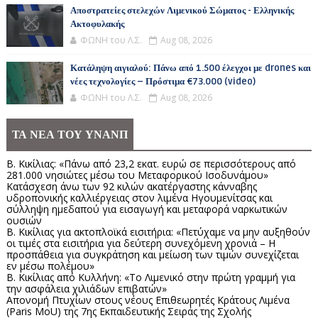
Αποστρατείες στελεχών Λιμενικού Σώματος - Ελληνικής
Ακτοφυλακής
ΦΩΝΗ του Λ.Σ.
Aug 08, 2026
Κατάληψη αιγιαλού: Πάνω από 1.500 έλεγχοι με drones και
νέες τεχνολογίες – Πρόστιμα €73.000 (video)
ΦΩΝΗ του Λ.Σ.
Aug 08, 2026
ΤΑ ΝΕΑ ΤΟΥ ΥΝΑΝΠ
Β. Κικίλιας: «Πάνω από 23,2 εκατ. ευρώ σε περισσότερους από
281.000 νησιώτες μέσω του Μεταφορικού Ισοδυνάμου»
Κατάσχεση άνω των 92 κιλών ακατέργαστης κάνναβης
υδροπονικής καλλιέργειας στον λιμένα Ηγουμενίτσας και
σύλληψη ημεδαπού για εισαγωγή και μεταφορά ναρκωτικών
ουσιών
Β. Κικίλιας για ακτοπλοϊκά εισιτήρια: «Πετύχαμε να μην αυξηθούν
οι τιμές στα εισιτήρια για δεύτερη συνεχόμενη χρονιά – Η
προσπάθεια για συγκράτηση και μείωση των τιμών συνεχίζεται
εν μέσω πολέμου»
Β. Κικίλιας από Κυλλήνη: «Το Λιμενικό στην πρώτη γραμμή για
την ασφάλεια χιλιάδων επιβατών»
Απονομή Πτυχίων στους νέους Επιθεωρητές Κράτους Λιμένα
(Paris MoU) της 7ης Εκπαιδευτικής Σειράς της Σχολής