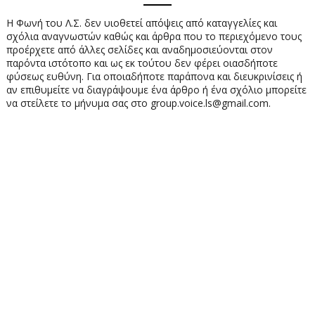
Η Φωνή του Λ.Σ. δεν υιοθετεί απόψεις από καταγγελίες και
σχόλια αναγνωστών καθώς και άρθρα που το περιεχόμενο τους
προέρχετε από άλλες σελίδες και αναδημοσιεύονται στον
παρόντα ιστότοπο και ως εκ τούτου δεν φέρει οιασδήποτε
φύσεως ευθύνη. Για οποιαδήποτε παράπονα και διευκρινίσεις ή
αν επιθυμείτε να διαγράψουμε ένα άρθρο ή ένα σχόλιο μπορείτε
να στείλετε το μήνυμα σας στο group.voice.ls@gmail.com.