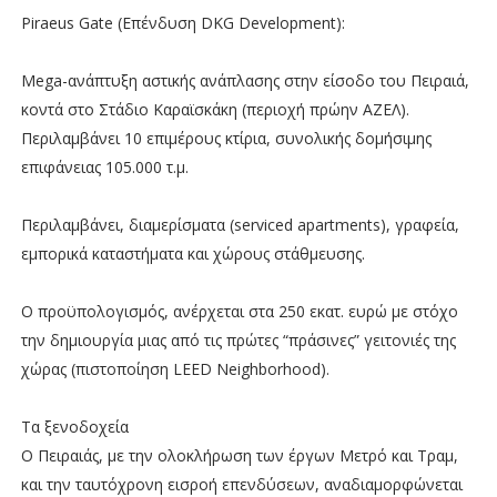
Piraeus Gate (Επένδυση DKG Development):
Mega-ανάπτυξη αστικής ανάπλασης στην είσοδο του Πειραιά,
κοντά στο Στάδιο Καραϊσκάκη (περιοχή πρώην ΑΖΕΛ).
Περιλαμβάνει 10 επιμέρους κτίρια, συνολικής δομήσιμης
επιφάνειας 105.000 τ.μ.
Περιλαμβάνει, διαμερίσματα (serviced apartments), γραφεία,
εμπορικά καταστήματα και χώρους στάθμευσης.
Ο προϋπολογισμός, ανέρχεται στα 250 εκατ. ευρώ με στόχο
την δημιουργία μιας από τις πρώτες “πράσινες” γειτονιές της
χώρας (πιστοποίηση LEED Neighborhood).
Τα ξενοδοχεία
Ο Πειραιάς, με την ολοκλήρωση των έργων Μετρό και Τραμ,
και την ταυτόχρονη εισροή επενδύσεων, αναδιαμορφώνεται