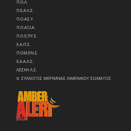
Π.Ο.Λ.
Π.Ε.Α.Λ.Σ.
Π.Ο.ΑΣ.Υ.
Π.Ο.ΑΞΙ.Α.
Π.Ο.Ε.ΠΥ.Σ.
Ε.Α.Π.Σ.
Π.ΟM.EN.Σ.
Ε.Α.Α.Λ.Σ.
ΛΕΣΧΗ Λ.Σ.
π. ΣΥΛΛΟΓΟΣ ΜΕΡΙΜΝΑΣ ΛΙΜΕΝΙΚΟΥ ΣΩΜΑΤΟΣ