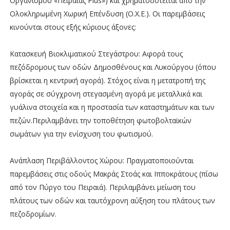
Οργανισμού «Πειραιάς Plus») και χρηματοδοτείται από την
Ολοκληρωμένη Χωρική Επένδυση (Ο.Χ.Ε.). Οι παρεμβάσεις
κινούνται στους εξής κύριους άξονες:
Κατασκευή Βιοκλιματικού Στεγάστρου: Αφορά τους
πεζόδρομους των οδών Δημοσθένους και Λυκούργου (όπου
βρίσκεται η κεντρική αγορά). Στόχος είναι η μετατροπή της
αγοράς σε σύγχρονη στεγασμένη αγορά με μεταλλικά και
γυάλινα στοιχεία και η προστασία των καταστημάτων και των
πεζών.Περιλαμβάνει την τοποθέτηση φωτοβολταϊκών
σωμάτων για την ενίσχυση του φωτισμού.
Ανάπλαση Περιβάλλοντος Χώρου: Πραγματοποιούνται
παρεμβάσεις στις οδούς Μακράς Στοάς και Ιπποκράτους (πίσω
από τον Πύργο του Πειραιά). Περιλαμβάνει μείωση του
πλάτους των οδών και ταυτόχρονη αύξηση του πλάτους των
πεζοδρομίων.