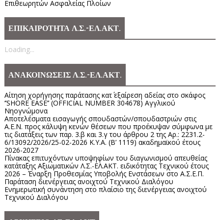
Επιθεωρητών Ασφαλείας Πλοίων
ΕΠΙΚΑΙΡΟΤΗΤΑ Λ.Σ.-ΕΛ.ΑΚΤ.
Loading...
ΑΝΑΚΟΙΝΩΣΕΙΣ Λ.Σ.-ΕΛ.ΑΚΤ.
Αίτηση χορήγησης παράτασης κατ΄ εξαίρεση αδείας στο σκάφος
‘’SHORE EASE’’ (OFFICIAL NUMBER 304678) Αγγλικού
Νηογνώμονα
Αποτελέσματα εισαγωγής σπουδαστών/σπουδαστριών στις
Α.Ε.Ν. προς κάλυψη κενών θέσεων που προέκυψαν σύμφωνα με
τις διατάξεις των παρ. 3.β και 3.γ του άρθρου 2 της Αρ.: 2231.2-
6/13092/2026/25-02-2026 Κ.Υ.Α. (Β’ 1119) ακαδημαϊκού έτους
2026-2027
Πίνακας επιτυχόντων υποψηφίων του διαγωνισμού απευθείας
κατάταξης Αξιωματικών Λ.Σ.-ΕΛ.ΑΚΤ. ειδικότητας Τεχνικού έτους
2026 – Έναρξη Προθεσμίας Υποβολής Ενστάσεων στο Α.Σ.Ε.Π.
Παράταση διενέργειας ανοιχτού Τεχνικού Διαλόγου
Ενημερωτική συνάντηση στο πλαίσιο της διενέργειας ανοιχτού
Τεχνικού Διαλόγου