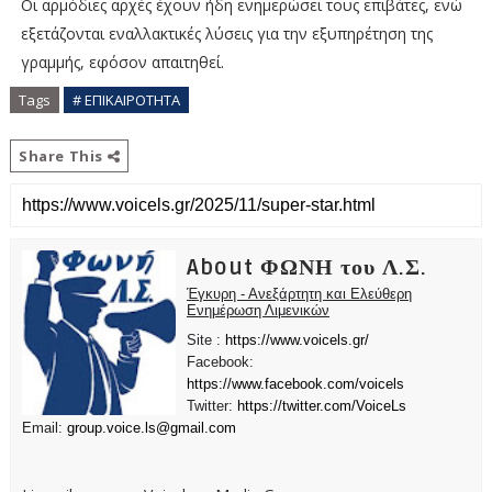
Οι αρμόδιες αρχές έχουν ήδη ενημερώσει τους επιβάτες, ενώ
εξετάζονται εναλλακτικές λύσεις για την εξυπηρέτηση της
γραμμής, εφόσον απαιτηθεί.
Tags
# ΕΠΙΚΑΙΡΟΤΗΤΑ
Share This
About ΦΩΝΗ του Λ.Σ.
Έγκυρη - Ανεξάρτητη και Ελεύθερη
Ενημέρωση Λιμενικών
Site :
https://www.voicels.gr/
Facebook:
https://www.facebook.com/voicels
Twitter:
https://twitter.com/VoiceLs
Email:
group.voice.ls@gmail.com