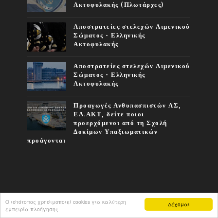
Ακτοφυλακής (Πλωτάρχες)
Αποστρατείες στελεχών Λιμενικού
Σώματος - Ελληνικής
Ακτοφυλακής
Αποστρατείες στελεχών Λιμενικού
Σώματος - Ελληνικής
Ακτοφυλακής
Προαγωγές Ανθυπασπιστών ΛΣ,
ΕΛ.ΑΚΤ, δείτε ποιοι
προερχόμενοι από τη Σχολή
Δοκίμων Υπαξιωματικών
προάγονται
Ο ιστότοπος χρησιμοποιεί cookies για καλύτερη
Δέχομαι
COPYRIGHT ©
2026
ΦΩΝΉ ΤΟΥ Λ.Σ.
εμπειρία πλοήγησης