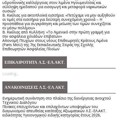
υδροπονικής καλλιέργειας στον λιμένα Ηγουμενίτσας και
σύλληψη ημεδαπού για εισαγωγή και μεταφορά ναρκωτικών
ουσιών
Β. Κικίλιας για ακτοπλοϊκά εισιτήρια: «Πετύχαμε να μην αυξηθούν
οι τιμές στα εισιτήρια για δεύτερη συνεχόμενη χρονιά – Η
προσπάθεια για συγκράτηση και μείωση των τιμών συνεχίζεται
εν μέσω πολέμου»
Β. Κικίλιας από Κυλλήνη: «Το Λιμενικό στην πρώτη γραμμή για
την ασφάλεια χιλιάδων επιβατών»
Απονομή Πτυχίων στους νέους Επιθεωρητές Κράτους Λιμένα
(Paris MoU) της 7ης Εκπαιδευτικής Σειράς της Σχολής
Επιθεωρητών Ασφαλείας Πλοίων
ΕΠΙΚΑΙΡΟΤΗΤΑ Λ.Σ.-ΕΛ.ΑΚΤ.
Loading...
ΑΝΑΚΟΙΝΩΣΕΙΣ Λ.Σ.-ΕΛ.ΑΚΤ.
Ενημερωτική συνάντηση στο πλαίσιο της διενέργειας ανοιχτού
Τεχνικού Διαλόγου
Πίνακες επιτυχόντων και επιλαχόντων υποψηφίων του
διαγωνισμού απευθείας κατάταξης Αξιωματικών Λ.Σ.-ΕΛ.ΑΚΤ.
ειδικότητας Υγειονομικού ειδικής κατηγορίας έτους 2026,