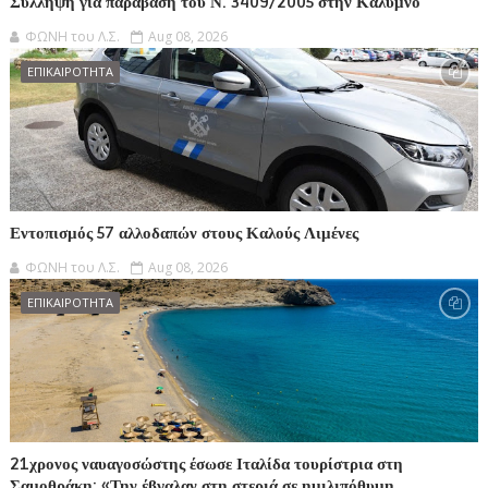
Σύλληψη για παράβαση του Ν. 3409/2005 στην Κάλυμνο
ΦΩΝΗ του Λ.Σ.
Aug 08, 2026
ΕΠΙΚΑΙΡΟΤΗΤΑ
Εντοπισμός 57 αλλοδαπών στους Καλούς Λιμένες
ΦΩΝΗ του Λ.Σ.
Aug 08, 2026
ΕΠΙΚΑΙΡΟΤΗΤΑ
21χρονος ναυαγοσώστης έσωσε Ιταλίδα τουρίστρια στη
Σαμοθράκη: «Την έβγαλαν στη στεριά σε ημιλιπόθυμη