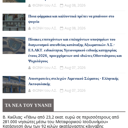
ΦΩΝΗ του Λ.Σ.
Aug 08, 2026
Ποια φάρμακα και καλλυντικά πρέπει να μπαίνουν στο
ψυγείο
ΦΩΝΗ του Λ.Σ.
Aug 08, 2026
Πίνακες επιτυχόντων και επιλαχόντων υποψηφίων του
διαγωνισμού απευθείας κατάταξης Αξιωματικών Λ.Σ.-
ΕΛ.ΑΚΤ. ειδικότητας Υγειονομικού ειδικής κατηγορίας
έτους 2026, προερχόμενων από ιδιώτες Οδοντιάτρους και
Ψυχολόγους
ΦΩΝΗ του Λ.Σ.
Aug 07, 2026
Αποστρατείες στελεχών Λιμενικού Σώματος - Ελληνικής
Ακτοφυλακής
ΦΩΝΗ του Λ.Σ.
Aug 07, 2026
ΤΑ ΝΕΑ ΤΟΥ ΥΝΑΝΠ
Β. Κικίλιας: «Πάνω από 23,2 εκατ. ευρώ σε περισσότερους από
281.000 νησιώτες μέσω του Μεταφορικού Ισοδυνάμου»
Κατάσχεση άνω των 92 κιλών ακατέργαστης κάνναβης