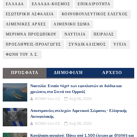
ΕΛΛΑΔΑ
ΕΛΛΑΔΑ-ΚΟΣΜΟΣ
ΕΠΙΚΑΙΡΟΤΗΤΑ
ΕΣΩΤΕΡΙΚΗ ΑΣΦΑΛΕΙΑ
ΚΟΙΝΟΒΟΥΛΕΥΤΙΚΟΣ ΕΛΕΓΧΟΣ
ΛΙΜΕΝΙΚΕΣ ΑΡΧΕΣ
ΛΙΜΕΝΙΚΟ ΣΩΜΑ
ΜΕΡΙΜΝΑ ΠΡΟΣΩΠΙΚΟΥ
ΝΑΥΤΙΛΙΑ
ΠΕΙΡΑΙΑΣ
ΠΡΟΣΛΗΨΕΙΣ-ΠΡΟΑΓΩΓΕΣ
ΣΥΝΔΙΚΑΛΙΣΜΟΣ
ΥΓΕΙΑ
ΦΩΝΗ ΤΟΥ Λ.Σ.
ΠΡΌΣΦΑΤΑ
ΔΗΜΟΦΙΛΉ
ΑΡΧΕΊΟ
Ναυτιλία: Ενιαίο «όχι» των εφοπλιστών σε διόδια και
χρεώσεις στα Στενά του Ορμούζ
ΦΩΝΗ του Λ.Σ.
Aug 08, 2026
Αποστρατείες στελεχών Λιμενικού Σώματος - Ελληνικής
Ακτοφυλακής
ΦΩΝΗ του Λ.Σ.
Aug 08, 2026
Κατάληψη αιγιαλού: Πάνω από 1.500 έλεγχοι με drones και