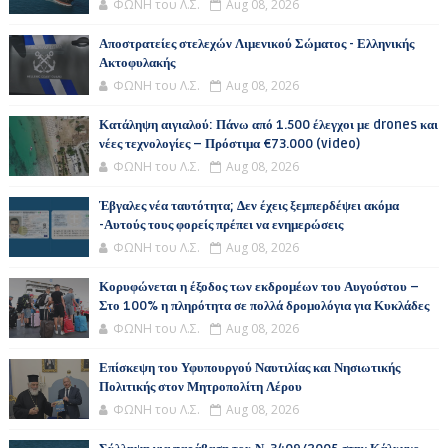
ΦΩΝΗ του Λ.Σ.
Aug 08, 2026
Αποστρατείες στελεχών Λιμενικού Σώματος - Ελληνικής
Ακτοφυλακής
ΦΩΝΗ του Λ.Σ.
Aug 08, 2026
Κατάληψη αιγιαλού: Πάνω από 1.500 έλεγχοι με drones και
νέες τεχνολογίες – Πρόστιμα €73.000 (video)
ΦΩΝΗ του Λ.Σ.
Aug 08, 2026
Έβγαλες νέα ταυτότητα; Δεν έχεις ξεμπερδέψει ακόμα
-Αυτούς τους φορείς πρέπει να ενημερώσεις
ΦΩΝΗ του Λ.Σ.
Aug 08, 2026
Κορυφώνεται η έξοδος των εκδρομέων του Αυγούστου –
Στο 100% η πληρότητα σε πολλά δρομολόγια για Κυκλάδες
ΦΩΝΗ του Λ.Σ.
Aug 08, 2026
Επίσκεψη του Υφυπουργού Ναυτιλίας και Νησιωτικής
Πολιτικής στον Μητροπολίτη Λέρου
ΦΩΝΗ του Λ.Σ.
Aug 08, 2026