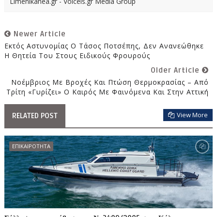
Limenikanea.gr - Voicels.gr Media Group
Newer Article
Εκτός Αστυνομίας Ο Τάσος Ποτσέπης, Δεν Ανανεώθηκε
Η Θητεία Του Στους Ειδικούς Φρουρούς
Older Article
Νοέμβριος Με Βροχές Και Πτώση Θερμοκρασίας – Από
Τρίτη «γυρίζει» Ο Καιρός Με Φαινόμενα Και Στην Αττική
View More
RELATED POST
ΕΠΙΚΑΙΡΟΤΗΤΑ