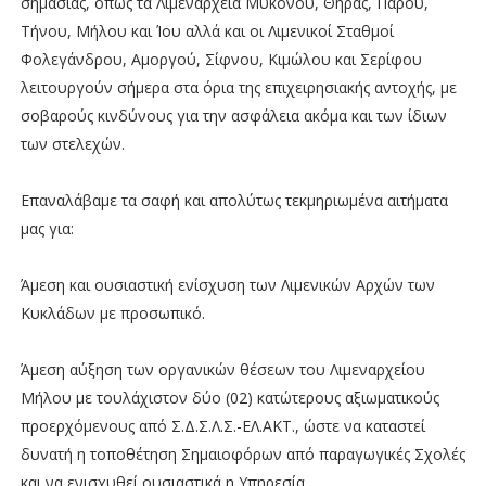
σημασίας, όπως τα Λιμεναρχεία Μυκόνου, Θήρας, Πάρου,
Τήνου, Μήλου και Ίου αλλά και οι Λιμενικοί Σταθμοί
Φολεγάνδρου, Αμοργού, Σίφνου, Κιμώλου και Σερίφου
λειτουργούν σήμερα στα όρια της επιχειρησιακής αντοχής, με
σοβαρούς κινδύνους για την ασφάλεια ακόμα και των ίδιων
των στελεχών.
Επαναλάβαμε τα σαφή και απολύτως τεκμηριωμένα αιτήματα
μας για:
Άμεση και ουσιαστική ενίσχυση των Λιμενικών Αρχών των
Κυκλάδων με προσωπικό.
Άμεση αύξηση των οργανικών θέσεων του Λιμεναρχείου
Μήλου με τουλάχιστον δύο (02) κατώτερους αξιωματικούς
προερχόμενους από Σ.Δ.Σ.Λ.Σ.-ΕΛ.ΑΚΤ., ώστε να καταστεί
δυνατή η τοποθέτηση Σημαιοφόρων από παραγωγικές Σχολές
και να ενισχυθεί ουσιαστικά η Υπηρεσία.