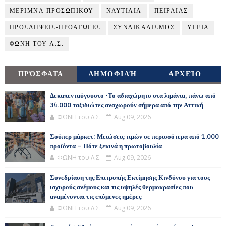
ΜΕΡΙΜΝΑ ΠΡΟΣΩΠΙΚΟΥ
ΝΑΥΤΙΛΙΑ
ΠΕΙΡΑΙΑΣ
ΠΡΟΣΛΗΨΕΙΣ-ΠΡΟΑΓΩΓΕΣ
ΣΥΝΔΙΚΑΛΙΣΜΟΣ
ΥΓΕΙΑ
ΦΩΝΗ ΤΟΥ Λ.Σ.
ΠΡΌΣΦΑΤΑ
ΔΗΜΟΦΙΛΉ
ΑΡΧΕΊΟ
Δεκαπενταύγουστο -Το αδιαχώρητο στα λιμάνια, πάνω από
34.000 ταξιδιώτες αναχωρούν σήμερα από την Αττική
ΦΩΝΗ του Λ.Σ.
Aug 09, 2026
Σούπερ μάρκετ: Μειώσεις τιμών σε περισσότερα από 1.000
προϊόντα – Πότε ξεκινά η πρωτοβουλία
ΦΩΝΗ του Λ.Σ.
Aug 09, 2026
Συνεδρίαση της Επιτροπής Εκτίμησης Κινδύνου για τους
ισχυρούς ανέμους και τις υψηλές θερμοκρασίες που
αναμένονται τις επόμενες ημέρες
ΦΩΝΗ του Λ.Σ.
Aug 09, 2026