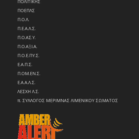
ΠΟΛΙΤΙΚΗΣ
ΠΟΕΠΛΣ
Π.Ο.Λ.
Π.Ε.Α.Λ.Σ.
Π.Ο.ΑΣ.Υ.
Π.Ο.ΑΞΙ.Α.
Π.Ο.Ε.ΠΥ.Σ.
Ε.Α.Π.Σ.
Π.ΟM.EN.Σ.
Ε.Α.Α.Λ.Σ.
ΛΕΣΧΗ Λ.Σ.
π. ΣΥΛΛΟΓΟΣ ΜΕΡΙΜΝΑΣ ΛΙΜΕΝΙΚΟΥ ΣΩΜΑΤΟΣ