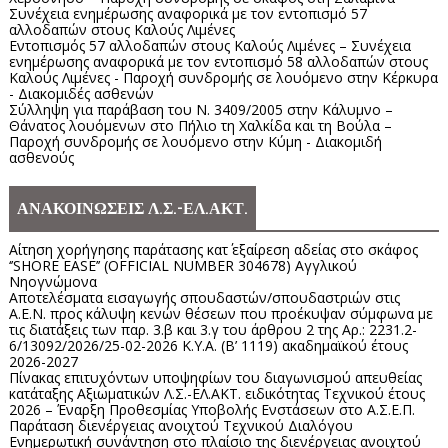
Συνέχεια ενημέρωσης αναφορικά με τον εντοπισμό 57
αλλοδαπών στους Καλούς Λιμένες
Εντοπισμός 57 αλλοδαπών στους Καλούς Λιμένες – Συνέχεια
ενημέρωσης αναφορικά με τον εντοπισμό 58 αλλοδαπών στους
Καλούς Λιμένες - Παροχή συνδρομής σε λουόμενο στην Κέρκυρα
- Διακομιδές ασθενών
Σύλληψη για παράβαση του Ν. 3409/2005 στην Κάλυμνο –
Θάνατος λουόμενων στο Πήλιο τη Χαλκίδα και τη Βούλα –
Παροχή συνδρομής σε λουόμενο στην Κύμη - Διακομιδή
ασθενούς
ΑΝΑΚΟΙΝΩΣΕΙΣ Λ.Σ.-ΕΛ.ΑΚΤ.
Αίτηση χορήγησης παράτασης κατ΄ εξαίρεση αδείας στο σκάφος
‘’SHORE EASE’’ (OFFICIAL NUMBER 304678) Αγγλικού
Νηογνώμονα
Αποτελέσματα εισαγωγής σπουδαστών/σπουδαστριών στις
Α.Ε.Ν. προς κάλυψη κενών θέσεων που προέκυψαν σύμφωνα με
τις διατάξεις των παρ. 3.β και 3.γ του άρθρου 2 της Αρ.: 2231.2-
6/13092/2026/25-02-2026 Κ.Υ.Α. (Β’ 1119) ακαδημαϊκού έτους
2026-2027
Πίνακας επιτυχόντων υποψηφίων του διαγωνισμού απευθείας
κατάταξης Αξιωματικών Λ.Σ.-ΕΛ.ΑΚΤ. ειδικότητας Τεχνικού έτους
2026 – Έναρξη Προθεσμίας Υποβολής Ενστάσεων στο Α.Σ.Ε.Π.
Παράταση διενέργειας ανοιχτού Τεχνικού Διαλόγου
Ενημερωτική συνάντηση στο πλαίσιο της διενέργειας ανοιχτού