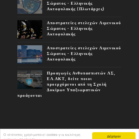
Σώματος - Ελληνικής
Ακτοφυλακής (Πλωτάρχες)
Αποστρατείες στελεχών Λιμενικού
Σώματος - Ελληνικής
Ακτοφυλακής
Αποστρατείες στελεχών Λιμενικού
Σώματος - Ελληνικής
Ακτοφυλακής
Προαγωγές Ανθυπασπιστών ΛΣ,
ΕΛ.ΑΚΤ, δείτε ποιοι
προερχόμενοι από τη Σχολή
Δοκίμων Υπαξιωματικών
προάγονται
Ο ιστότοπος χρησιμοποιεί cookies για καλύτερη
Δέχομαι
COPYRIGHT ©
2026
ΦΩΝΉ ΤΟΥ Λ.Σ.