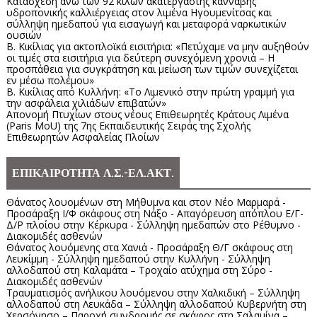
Κατάσχεση άνω των 92 κιλών ακατέργαστης κάνναβης
υδροπονικής καλλιέργειας στον λιμένα Ηγουμενίτσας και
σύλληψη ημεδαπού για εισαγωγή και μεταφορά ναρκωτικών
ουσιών
Β. Κικίλιας για ακτοπλοϊκά εισιτήρια: «Πετύχαμε να μην αυξηθούν
οι τιμές στα εισιτήρια για δεύτερη συνεχόμενη χρονιά – Η
προσπάθεια για συγκράτηση και μείωση των τιμών συνεχίζεται
εν μέσω πολέμου»
Β. Κικίλιας από Κυλλήνη: «Το Λιμενικό στην πρώτη γραμμή για
την ασφάλεια χιλιάδων επιβατών»
Απονομή Πτυχίων στους νέους Επιθεωρητές Κράτους Λιμένα
(Paris MoU) της 7ης Εκπαιδευτικής Σειράς της Σχολής
Επιθεωρητών Ασφαλείας Πλοίων
ΕΠΙΚΑΙΡΟΤΗΤΑ Λ.Σ.-ΕΛ.ΑΚΤ.
Θάνατος λουομένων στη Μήθυμνα και στον Νέο Μαρμαρά -
Προσάραξη Ι/Φ σκάφους στη Νάξο - Απαγόρευση απόπλου Ε/Γ-
Δ/Ρ πλοίου στην Κέρκυρα - Σύλληψη ημεδαπών στο Ρέθυμνο -
Διακομιδές ασθενών
Θάνατος λουόμενης στα Χανιά - Προσάραξη Θ/Γ σκάφους στη
Λευκίμμη - Σύλληψη ημεδαπού στην Κυλλήνη - Σύλληψη
αλλοδαπού στη Καλαμάτα – Τροχαίο ατύχημα στη Σύρο -
Διακομιδές ασθενών
Τραυματισμός ανήλικου λουόμενου στην Χαλκιδική – Σύλληψη
αλλοδαπού στη Λευκάδα – Σύλληψη αλλοδαπού Κυβερνήτη στη
Χερσόνησο – Παροχή συνδρομής σε σκάφος στη Σαλαμίνα –