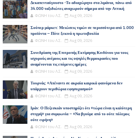
Δεκαπενταύγουστο -Το αδιαχώρητο στα λιμάνια, πάνω από
34.000 ταξιδιώτες αναχωρούν σήμερα από την Αττική
ΦΩΝΗ του Λ.Σ.
Aug 09, 2026
Σούπερ μάρκετ: Μειώσεις τιμών σε περισσότερα από 1.000
προϊόντα – Πότε ξεκινά η πρωτοβουλία
ΦΩΝΗ του Λ.Σ.
Aug 09, 2026
Συνεδρίαση της Επιτροπής Εκτίμησης Κινδύνου για τους
ισχυρούς ανέμους και τις υψηλές θερμοκρασίες που
αναμένονται τις επόμενες ημέρες
ΦΩΝΗ του Λ.Σ.
Aug 09, 2026
Τουρνάς: «Απέναντι σε ακραία καιρικά φαινόμενα δεν
υπάρχουν περιθώρια εφησυχασμού»
ΦΩΝΗ του Λ.Σ.
Aug 09, 2026
Ιράν: Ο Πεζεσκιάν υποστηρίζει ότι «τώρα είναι η καλύτερη
στιγμή» για συμφωνία – «Να βγούμε από το ούτε πόλεμος
ούτε ειρήνη»
ΦΩΝΗ του Λ.Σ.
Aug 09, 2026