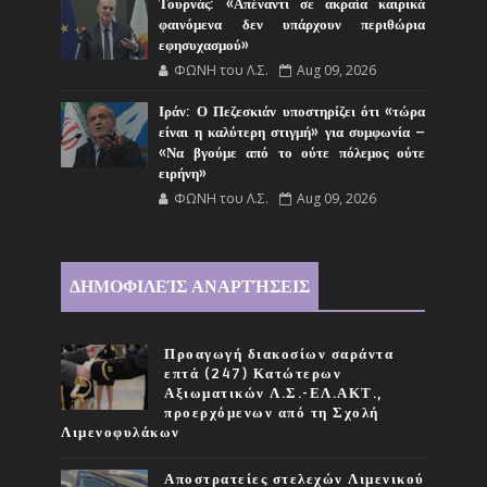
Τουρνάς: «Απέναντι σε ακραία καιρικά
φαινόμενα δεν υπάρχουν περιθώρια
εφησυχασμού»
ΦΩΝΗ του Λ.Σ.
Aug 09, 2026
Ιράν: Ο Πεζεσκιάν υποστηρίζει ότι «τώρα
είναι η καλύτερη στιγμή» για συμφωνία –
«Να βγούμε από το ούτε πόλεμος ούτε
ειρήνη»
ΦΩΝΗ του Λ.Σ.
Aug 09, 2026
ΔΗΜΟΦΙΛΕΊΣ ΑΝΑΡΤΉΣΕΙΣ
Προαγωγή διακοσίων σαράντα
επτά (247) Κατώτερων
Αξιωματικών Λ.Σ.-ΕΛ.ΑΚΤ.,
προερχόμενων από τη Σχολή
Λιμενοφυλάκων
Αποστρατείες στελεχών Λιμενικού