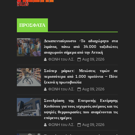
ΠΡΟΣΦΑΤΑ
Δεκαπενταύγουστο -Το αδιαχώρητο στα
λιμάνια, πάνω από 34.000 ταξιδιώτες
αναχωρούν σήμερα από την Αττική
ΦΩΝΗ του Λ.Σ.
Aug 09, 2026
Σούπερ μάρκετ: Μειώσεις τιμών σε
περισσότερα από 1.000 προϊόντα – Πότε
ξεκινά η πρωτοβουλία
ΦΩΝΗ του Λ.Σ.
Aug 09, 2026
Συνεδρίαση της Επιτροπής Εκτίμησης
Κινδύνου για τους ισχυρούς ανέμους και τις
υψηλές θερμοκρασίες που αναμένονται τις
επόμενες ημέρες
ΦΩΝΗ του Λ.Σ.
Aug 09, 2026