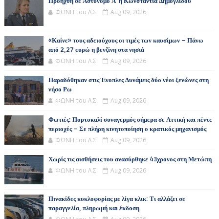
Προήχθη σε Αστυνόμο Α' η Κωνσταντία Δημογλίδου
ΦΩΝΗ του Λ.Σ.
Aug 09, 2026
«Καίνε» τους αδειούχους οι τιμές των καυσίμων – Πάνω
από 2,27 ευρώ η βενζίνη στα νησιά
ΦΩΝΗ του Λ.Σ.
Aug 09, 2026
Παραδόθηκαν στις Ένοπλες Δυνάμεις δύο νέοι ξενώνες στη
νήσο Ρω
ΦΩΝΗ του Λ.Σ.
Aug 09, 2026
Φωτιές: Πορτοκαλί συναγερμός σήμερα σε Αττική και πέντε
περιοχές – Σε πλήρη κινητοποίηση ο κρατικός μηχανισμός
ΦΩΝΗ του Λ.Σ.
Aug 09, 2026
Χωρίς τις αισθήσεις του ανασύρθηκε 43χρονος στη Μετώπη
ΦΩΝΗ του Λ.Σ.
Aug 09, 2026
Πινακίδες κυκλοφορίας με λίγα κλικ: Τι αλλάζει σε
παραγγελία, πληρωμή και έκδοση