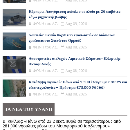
ΦΩΝΗ του Λ.Σ.
Aug 09, 2026
Κέρκυρα: Απαγόρευση απόπλου σε πλοίο με 26 επιβάτες
λόγω μηχανικής βλάβης
ΦΩΝΗ του Λ.Σ.
Aug 09, 2026
Ναυτιλία: Ενιαίο «όχι» των εφοπλιστών σε διόδια και
χρεώσεις στα Στενά του Ορμούζ
ΦΩΝΗ του Λ.Σ.
Aug 08, 2026
Αποστρατείες στελεχών Λιμενικού Σώματος - Ελληνικής
Ακτοφυλακής
ΦΩΝΗ του Λ.Σ.
Aug 08, 2026
Κατάληψη αιγιαλού: Πάνω από 1.500 έλεγχοι με drones και
νέες τεχνολογίες – Πρόστιμα €73.000 (video)
ΦΩΝΗ του Λ.Σ.
Aug 08, 2026
ΤΑ ΝΕΑ ΤΟΥ ΥΝΑΝΠ
Β. Κικίλιας: «Πάνω από 23,2 εκατ. ευρώ σε περισσότερους από
281.000 νησιώτες μέσω του Μεταφορικού Ισοδυνάμου»