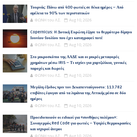
Τουρνάς: Πάνω από 400 φωτιές σε δέκα ημέρες – Από
αμέλεια το 90% των περιστατικών
ΦΩΝΗ του Λ.Σ.
Aug 10, 2026
Copernicus: H Δυτική Ευρώπη έζησε το θερμότερο δίμηνο
Ιουνίου-Ιουλίου που έχει καταγραφεί ποτέ
ΦΩΝΗ του Λ.Σ.
Aug 10, 2026
Στο μικροσκόπιο της ΑΑΔΕ και οι μικρές μεταφορές
χρημάτων μέσω IRIS – Τι ισχύει για χαρτζιλίκια, γονικές
παροχές και δωρεές
ΦΩΝΗ του Λ.Σ.
Aug 10, 2026
Μεγάλη έξοδος πριν τον Δεκαπενταύγουστο: 113.782
επιβάτες έφυγαν από τα λιμάνια της Αττικής μέσα σε δύο
ημέρες
ΦΩΝΗ του Λ.Σ.
Aug 10, 2026
Προειδοποιούν οι ειδικοί για «συνθήκες πολέμου»:
Συναγερμός Red Code για φωτιές – Υψηλές θερμοκρασίες
και ισχυροί άνεμοι
ΦΩΝΗ του Λ.Σ.
Aug 10, 2026