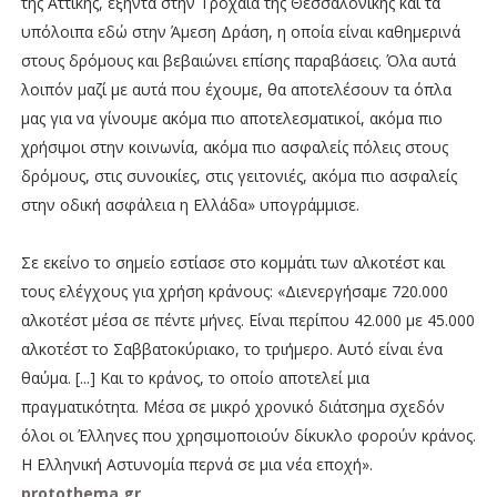
της Αττικής, εξήντα στην Τροχαία της Θεσσαλονίκης και τα
υπόλοιπα εδώ στην Άμεση Δράση, η οποία είναι καθημερινά
στους δρόμους και βεβαιώνει επίσης παραβάσεις. Όλα αυτά
λοιπόν μαζί με αυτά που έχουμε, θα αποτελέσουν τα όπλα
μας για να γίνουμε ακόμα πιο αποτελεσματικοί, ακόμα πιο
χρήσιμοι στην κοινωνία, ακόμα πιο ασφαλείς πόλεις στους
δρόμους, στις συνοικίες, στις γειτονιές, ακόμα πιο ασφαλείς
στην οδική ασφάλεια η Ελλάδα» υπογράμμισε.
Σε εκείνο το σημείο εστίασε στο κομμάτι των αλκοτέστ και
τους ελέγχους για χρήση κράνους: «Διενεργήσαμε 720.000
αλκοτέστ μέσα σε πέντε μήνες. Είναι περίπου 42.000 με 45.000
αλκοτέστ το Σαββατοκύριακο, το τριήμερο. Αυτό είναι ένα
θαύμα. [...] Και το κράνος, το οποίο αποτελεί μια
πραγματικότητα. Μέσα σε μικρό χρονικό διάτσημα σχεδόν
όλοι οι Έλληνες που χρησιμοποιούν δίκυκλο φορούν κράνος.
Η Ελληνική Αστυνομία περνά σε μια νέα εποχή».
protothema.gr