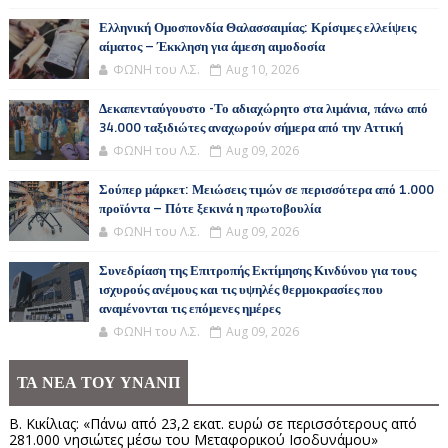
Ελληνική Ομοσπονδία Θαλασσαιμίας: Κρίσιμες ελλείψεις
αίματος – Έκκληση για άμεση αιμοδοσία
ΦΩΝΗ του Λ.Σ.
Aug 10, 2026
Δεκαπενταύγουστο -Το αδιαχώρητο στα λιμάνια, πάνω από
34.000 ταξιδιώτες αναχωρούν σήμερα από την Αττική
ΦΩΝΗ του Λ.Σ.
Aug 09, 2026
Σούπερ μάρκετ: Μειώσεις τιμών σε περισσότερα από 1.000
προϊόντα – Πότε ξεκινά η πρωτοβουλία
ΦΩΝΗ του Λ.Σ.
Aug 09, 2026
Συνεδρίαση της Επιτροπής Εκτίμησης Κινδύνου για τους
ισχυρούς ανέμους και τις υψηλές θερμοκρασίες που
αναμένονται τις επόμενες ημέρες
ΦΩΝΗ του Λ.Σ.
Aug 09, 2026
ΤΑ ΝΕΑ ΤΟΥ ΥΝΑΝΠ
Β. Κικίλιας: «Πάνω από 23,2 εκατ. ευρώ σε περισσότερους από
281.000 νησιώτες μέσω του Μεταφορικού Ισοδυνάμου»