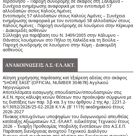
Χερσόνησο – Παροχή συνδρομής σε σκάφος στη Σαλαμίνα –
Συνέχεια ενημέρωσης αναφορικά με τον εντοπισμό 57
αλλοδαπών στους Καλούς Λιμένες
Εντοπισμός 57 αλλοδαπών στους Καλούς Λιμένες – Συνέχεια
ενημέρωσης αναφορικά με τον εντοπισμό 58 αλλοδαπών στους
Καλούς Λιμένες - Παροχή συνδρομής σε λουόμενο στην Κέρκυρα
- Διακομιδές ασθενών
Σύλληψη για παράβαση του Ν. 3409/2005 στην Κάλυμνο –
Θάνατος λουόμενων στο Πήλιο τη Χαλκίδα και τη Βούλα –
Παροχή συνδρομής σε λουόμενο στην Κύμη - Διακομιδή
ασθενούς
ΑΝΑΚΟΙΝΩΣΕΙΣ Λ.Σ.-ΕΛ.ΑΚΤ.
Αίτηση χορήγησης παράτασης κατ΄ εξαίρεση αδείας στο σκάφος
‘’SHORE EASE’’ (OFFICIAL NUMBER 304678) Αγγλικού
Νηογνώμονα
Αποτελέσματα εισαγωγής σπουδαστών/σπουδαστριών στις
Α.Ε.Ν. προς κάλυψη κενών θέσεων που προέκυψαν σύμφωνα με
τις διατάξεις των παρ. 3.β και 3.γ του άρθρου 2 της Αρ.: 2231.2-
6/13092/2026/25-02-2026 Κ.Υ.Α. (Β’ 1119) ακαδημαϊκού έτους
2026-2027
Πίνακας επιτυχόντων υποψηφίων του διαγωνισμού απευθείας
κατάταξης Αξιωματικών Λ.Σ.-ΕΛ.ΑΚΤ. ειδικότητας Τεχνικού έτους
2026 – Έναρξη Προθεσμίας Υποβολής Ενστάσεων στο Α.Σ.Ε.Π.
Παράταση διενέργειας ανοιχτού Τεχνικού Διαλόγου
Ενημερωτική συνάντηση στο πλαίσιο της διενέργειας ανοιχτού