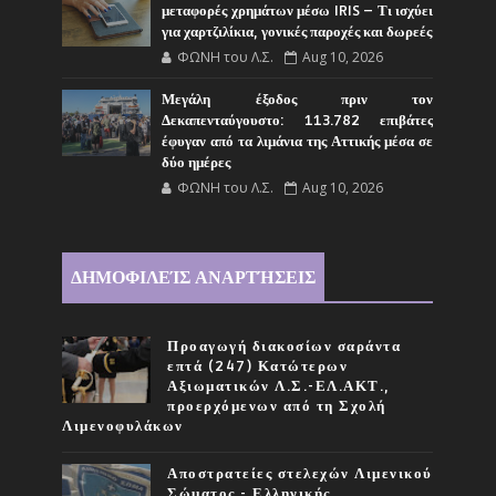
μεταφορές χρημάτων μέσω IRIS – Τι ισχύει
για χαρτζιλίκια, γονικές παροχές και δωρεές
ΦΩΝΗ του Λ.Σ.
Aug 10, 2026
Μεγάλη έξοδος πριν τον
Δεκαπενταύγουστο: 113.782 επιβάτες
έφυγαν από τα λιμάνια της Αττικής μέσα σε
δύο ημέρες
ΦΩΝΗ του Λ.Σ.
Aug 10, 2026
ΔΗΜΟΦΙΛΕΊΣ ΑΝΑΡΤΉΣΕΙΣ
Προαγωγή διακοσίων σαράντα
επτά (247) Κατώτερων
Αξιωματικών Λ.Σ.-ΕΛ.ΑΚΤ.,
προερχόμενων από τη Σχολή
Λιμενοφυλάκων
Αποστρατείες στελεχών Λιμενικού
Σώματος - Ελληνικής