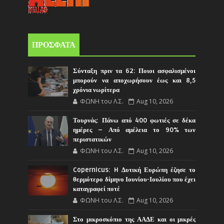
ΠΡΟΣΦΑΤΑ
Σύνταξη πριν τα 62: Ποιοι ασφαλισμένοι
μπορούν να αποχωρήσουν έως και 8,5
χρόνια νωρίτερα
ΦΩΝΗ του Λ.Σ.
Aug 10, 2026
Τουρνάς: Πάνω από 400 φωτιές σε δέκα
ημέρες – Από αμέλεια το 90% των
περιστατικών
ΦΩΝΗ του Λ.Σ.
Aug 10, 2026
Copernicus: H Δυτική Ευρώπη έζησε το
θερμότερο δίμηνο Ιουνίου-Ιουλίου που έχει
καταγραφεί ποτέ
ΦΩΝΗ του Λ.Σ.
Aug 10, 2026
Στο μικροσκόπιο της ΑΑΔΕ και οι μικρές