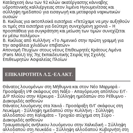
Κατάσχεση άνω των 92 κιλών ακατέργαστης κάνναβης
υδροπονικής καλλιέργειας στον λιμένα Ηγουμενίτσας και
σύλληψη ημεδαπού για εισαγωγή και μεταφορά ναρκωτικών
ουσιών
Β. Κικίλιας για ακτοπλοϊκά εισιτήρια: «Πετύχαμε να μην αυξηθούν
οι τιμές στα εισιτήρια για δεύτερη συνεχόμενη χρονιά – Η
προσπάθεια για συγκράτηση και μείωση των τιμών συνεχίζεται
εν μέσω πολέμου»
Β. Κικίλιας από Κυλλήνη: «Το Λιμενικό στην πρώτη γραμμή για
την ασφάλεια χιλιάδων επιβατών»
Απονομή Πτυχίων στους νέους Επιθεωρητές Κράτους Λιμένα
(Paris MoU) της 7ης Εκπαιδευτικής Σειράς της Σχολής
Επιθεωρητών Ασφαλείας Πλοίων
ΕΠΙΚΑΙΡΟΤΗΤΑ Λ.Σ.-ΕΛ.ΑΚΤ.
Θάνατος λουομένων στη Μήθυμνα και στον Νέο Μαρμαρά -
Προσάραξη Ι/Φ σκάφους στη Νάξο - Απαγόρευση απόπλου Ε/Γ-
Δ/Ρ πλοίου στην Κέρκυρα - Σύλληψη ημεδαπών στο Ρέθυμνο -
Διακομιδές ασθενών
Θάνατος λουόμενης στα Χανιά - Προσάραξη Θ/Γ σκάφους στη
Λευκίμμη - Σύλληψη ημεδαπού στην Κυλλήνη - Σύλληψη
αλλοδαπού στη Καλαμάτα – Τροχαίο ατύχημα στη Σύρο -
Διακομιδές ασθενών
Τραυματισμός ανήλικου λουόμενου στην Χαλκιδική – Σύλληψη
αλλοδαπού στη Λευκάδα – Σύλληψη αλλοδαπού Κυβερνήτη στη