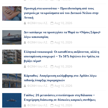
Προσοχή στα κουνούπια – Προειδοποίηση από τους
γιατρούς με τα κρούσματα ιού του Δυτικού Νείλου στην
Αττική
ΦΩΝΗ του Λ.Σ.
Aug 10, 2026
Δεν κατάφερε να προσεγγίσει τα Ψαρά το «Νήσος Σάμος»
λόγω κακοκαιρίας
ΦΩΝΗ του Λ.Σ.
Aug 10, 2026
Ελληνικά νοικοκυριά: Οι καταθέσεις αυξάνονται, αλλά η
αποταμίευση υποχωρεί – Το 58% δηλώνει ότι «μόλις τα
βγάζει πέρα»
ΦΩΝΗ του Λ.Σ.
Aug 10, 2026
Κάρπαθος: Απαγόρευση κολύμβησης στο Αρδάνι λόγω
πιθανής ύπαρξης πυρομαχικών
ΦΩΝΗ του Λ.Σ.
Aug 10, 2026
Γαύδος: 26 μετανάστες εντοπίστηκαν στη θάλασσα –
Επιχείρηση διάσωσης σε δύσκολες καιρικές συνθήκες
ΦΩΝΗ του Λ.Σ.
Aug 10, 2026