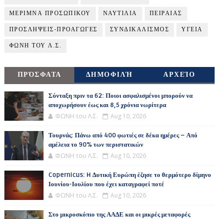
ΜΕΡΙΜΝΑ ΠΡΟΣΩΠΙΚΟΥ
ΝΑΥΤΙΛΙΑ
ΠΕΙΡΑΙΑΣ
ΠΡΟΣΛΗΨΕΙΣ-ΠΡΟΑΓΩΓΕΣ
ΣΥΝΔΙΚΑΛΙΣΜΟΣ
ΥΓΕΙΑ
ΦΩΝΗ ΤΟΥ Λ.Σ.
ΠΡΌΣΦΑΤΑ
ΔΗΜΟΦΙΛΉ
ΑΡΧΕΊΟ
Σύνταξη πριν τα 62: Ποιοι ασφαλισμένοι μπορούν να
αποχωρήσουν έως και 8,5 χρόνια νωρίτερα
ΦΩΝΗ του Λ.Σ.
Aug 10, 2026
Τουρνάς: Πάνω από 400 φωτιές σε δέκα ημέρες – Από
αμέλεια το 90% των περιστατικών
ΦΩΝΗ του Λ.Σ.
Aug 10, 2026
Copernicus: H Δυτική Ευρώπη έζησε το θερμότερο δίμηνο
Ιουνίου-Ιουλίου που έχει καταγραφεί ποτέ
ΦΩΝΗ του Λ.Σ.
Aug 10, 2026
Στο μικροσκόπιο της ΑΑΔΕ και οι μικρές μεταφορές