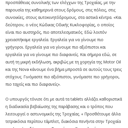
προσπάθειας συνολικής των ελέγχων της Τροχαίας, με την
παρουσία της καθημερινά στους δρόμους, στις πόλεις, στις
συνοικίες, στους αυτοκινητόδρομους, στα αστικά κέντρα. «Και
δεύτερον, ο νέος Κώδικας Οδικής Κυκλοφορίας, ο οποίος
είναι πιο αυστηρός, πιο αποτελεσματικός. Εδώ λοιπόν
χρειαστήκαμε εργαλεία. Εργαλεία για να γίνουμε πιο
γρήγοροι. Εργαλεία για να γίνουμε πιο αξιόπιστοι και
εργαλεία για να γίνουμε πιο διαφανείς. Και σήμερα εδώ, σε
αυτή τη μικρή εκδήλωση, ακριβώς με τη χορηγία της Motor Oil
και της Nova κάνουμε ένα βήμα μπροστά σε αυτούς τους τρεις
στόχους. Γινόμαστε πιο αξιόπιστοι, γινόμαστε πιο γρήγοροι,
πιο ταχείς και πιο διαφανείς».
Ο υπουργός τόνισε ότι με αυτά τα tablets αλλάζει καθοριστικά
η διαδικασία βεβαίωσης της παράβασης και ο τρόπος που
λειτουργεί ο αστυνομικός της Τροχαίας. « Προσθέτουμε άλλα
τετρακόσια περίπου τάμπλετ, διακόσια πενήντα στην Τροχαία