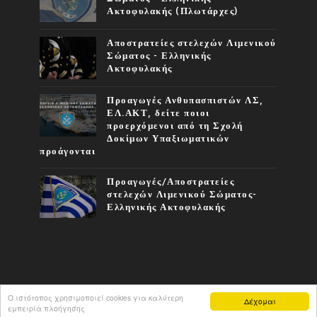
Ακτοφυλακής (Πλωτάρχες)
Αποστρατείες στελεχών Λιμενικού
Σώματος - Ελληνικής
Ακτοφυλακής
Προαγωγές Ανθυπασπιστών ΛΣ,
ΕΛ.ΑΚΤ, δείτε ποιοι
προερχόμενοι από τη Σχολή
Δοκίμων Υπαξιωματικών
προάγονται
Προαγωγές/Αποστρατείες
στελεχών Λιμενικού Σώματος-
Ελληνικής Ακτοφυλακής
Ο ιστότοπος χρησιμοποιεί cookies για καλύτερη
Δέχομαι
COPYRIGHT ©
2026
ΦΩΝΉ ΤΟΥ Λ.Σ.
εμπειρία πλοήγησης