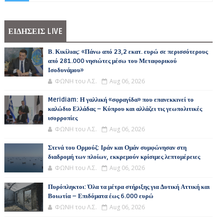
ΕΙΔΗΣΕΙΣ LIVE
Β. Κικίλιας: «Πάνω από 23,2 εκατ. ευρώ σε περισσότερους
από 281.000 νησιώτες μέσω του Μεταφορικού
Ισοδυνάμου»
ΦΩΝΗ του Λ.Σ.
Aug 06, 2026
Meridiam: Η γαλλική «σφραγίδα» που επανεκκινεί το
καλώδιο Ελλάδας – Κύπρου και αλλάζει τις γεωπολιτικές
ισορροπίες
ΦΩΝΗ του Λ.Σ.
Aug 06, 2026
Στενά του Ορμούζ: Ιράν και Ομάν συμφώνησαν στη
διαδρομή των πλοίων, εκκρεμούν κρίσιμες λεπτομέρειες
ΦΩΝΗ του Λ.Σ.
Aug 06, 2026
Πυρόπληκτοι: Όλα τα μέτρα στήριξης για Δυτική Αττική και
Βοιωτία – Επιδόματα έως 6.000 ευρώ
ΦΩΝΗ του Λ.Σ.
Aug 06, 2026