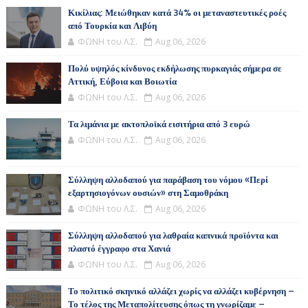
Κικίλιας: Μειώθηκαν κατά 34% οι μεταναστευτικές ροές
από Τουρκία και Λιβύη
ΦΩΝΗ του Λ.Σ.
Aug 06, 2026
Πολύ υψηλός κίνδυνος εκδήλωσης πυρκαγιάς σήμερα σε
Αττική, Εύβοια και Βοιωτία
ΦΩΝΗ του Λ.Σ.
Aug 06, 2026
Τα λιμάνια με ακτοπλοϊκά εισιτήρια από 3 ευρώ
ΦΩΝΗ του Λ.Σ.
Aug 06, 2026
Σύλληψη αλλοδαπού για παράβαση του νόμου «Περί
εξαρτησιογόνων ουσιών» στη Σαμοθράκη
ΦΩΝΗ του Λ.Σ.
Aug 06, 2026
Σύλληψη αλλοδαπού για λαθραία καπνικά προϊόντα και
πλαστό έγγραφο στα Χανιά
ΦΩΝΗ του Λ.Σ.
Aug 06, 2026
Το πολιτικό σκηνικό αλλάζει χωρίς να αλλάζει κυβέρνηση –
Το τέλος της Μεταπολίτευσης όπως τη γνωρίζαμε –