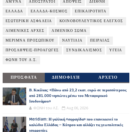
ΑΜΥΝΑ
ΑΠΟΣΤΡΑΤΟΙ
ΑΠΟΨΕΙΣ
ΔΙΕΘΝΗ
ΕΛΛΑΔΑ
ΕΛΛΑΔΑ-ΚΟΣΜΟΣ
ΕΠΙΚΑΙΡΟΤΗΤΑ
ΕΣΩΤΕΡΙΚΗ ΑΣΦΑΛΕΙΑ
ΚΟΙΝΟΒΟΥΛΕΥΤΙΚΟΣ ΕΛΕΓΧΟΣ
ΛΙΜΕΝΙΚΕΣ ΑΡΧΕΣ
ΛΙΜΕΝΙΚΟ ΣΩΜΑ
ΜΕΡΙΜΝΑ ΠΡΟΣΩΠΙΚΟΥ
ΝΑΥΤΙΛΙΑ
ΠΕΙΡΑΙΑΣ
ΠΡΟΣΛΗΨΕΙΣ-ΠΡΟΑΓΩΓΕΣ
ΣΥΝΔΙΚΑΛΙΣΜΟΣ
ΥΓΕΙΑ
ΦΩΝΗ ΤΟΥ Λ.Σ.
ΠΡΌΣΦΑΤΑ
ΔΗΜΟΦΙΛΉ
ΑΡΧΕΊΟ
Β. Κικίλιας: «Πάνω από 23,2 εκατ. ευρώ σε περισσότερους
από 281.000 νησιώτες μέσω του Μεταφορικού
Ισοδυνάμου»
ΦΩΝΗ του Λ.Σ.
Aug 06, 2026
Meridiam: Η γαλλική «σφραγίδα» που επανεκκινεί το
καλώδιο Ελλάδας – Κύπρου και αλλάζει τις γεωπολιτικές
ισορροπίες