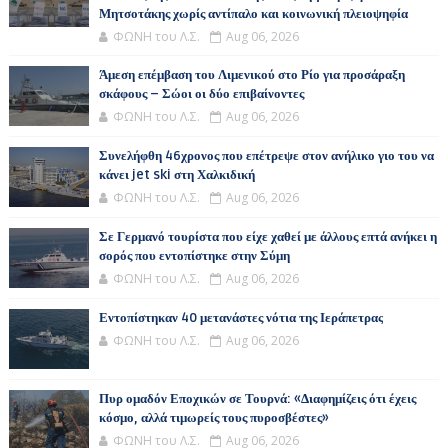
Μητσοτάκης χωρίς αντίπαλο και κοινωνική πλειοψηφία
ΦΩΝΗ του Λ.Σ.
Aug 06, 2026
Άμεση επέμβαση του Λιμενικού στο Ρίο για προσάραξη
σκάφους – Σώοι οι δύο επιβαίνοντες
ΦΩΝΗ του Λ.Σ.
Aug 06, 2026
Συνελήφθη 46χρονος που επέτρεψε στον ανήλικο γιο του να
κάνει jet ski στη Χαλκιδική
ΦΩΝΗ του Λ.Σ.
Aug 06, 2026
Σε Γερμανό τουρίστα που είχε χαθεί με άλλους επτά ανήκει η
σορός που εντοπίστηκε στην Σύμη
ΦΩΝΗ του Λ.Σ.
Aug 06, 2026
Εντοπίστηκαν 40 μετανάστες νότια της Ιεράπετρας
ΦΩΝΗ του Λ.Σ.
Aug 06, 2026
Πυρ ομαδόν Εποχικών σε Τουρνά: «Διαφημίζεις ότι έχεις
κόσμο, αλλά τιμωρείς τους πυροσβέστες»
ΦΩΝΗ του Λ.Σ.
Aug 06, 2026