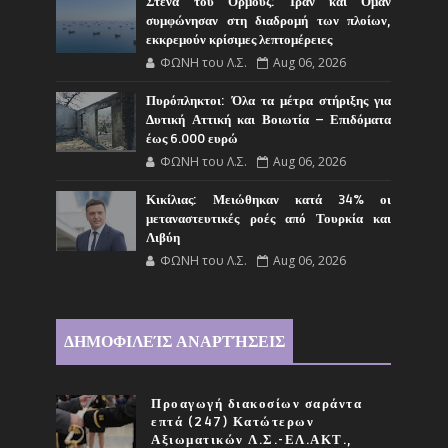
Στενά του Ορμούζ: Ιράν και Ομάν
συμφώνησαν στη διαδρομή των πλοίων,
εκκρεμούν κρίσιμες λεπτομέρειες
ΦΩΝΗ του Λ.Σ.
Aug 06, 2026
Πυρόπληκτοι: Όλα τα μέτρα στήριξης για
Δυτική Αττική και Βοιωτία – Επιδόματα
έως 6.000 ευρώ
ΦΩΝΗ του Λ.Σ.
Aug 06, 2026
Κικίλιας: Μειώθηκαν κατά 34% οι
μεταναστευτικές ροές από Τουρκία και
Λιβύη
ΦΩΝΗ του Λ.Σ.
Aug 06, 2026
ΔΗΜΟΦΙΛΕΊΣ ΑΝΑΡΤΉΣΕΙΣ
Προαγωγή διακοσίων σαράντα
επτά (247) Κατώτερων
Αξιωματικών Λ.Σ.-ΕΛ.ΑΚΤ.,