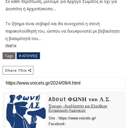
Σε κάθε περίπτωση, μιλούμε για Αρχηγό Σώματος κι όχι για
Δεσπότη ή Αρχιεπίσκοπο…
Το ζήτημα είναι σοβαρό και θα συνεχιστεί η στενή
παρακολούθησή του, ώσπου να διευκρινιστεί με βεβαιότητα
η βασιμότητά του…
ΠΗΓΗ
Tags
# ΑΠΟΨΕΙΣ
Share This
About ΦΩΝΗ του Λ.Σ.
Έγκυρη - Ανεξάρτητη και Ελεύθερη
Ενημέρωση Λιμενικών
Site :
https://www.voicels.gr/
Facebook: