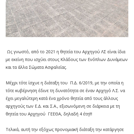
Ως γνωστό, από το 2021 η θητεία του Αρχηγού ΛΣ είναι ίδια
με εκείνη που ισχύει στους Κλάδους των Ενόπλων Δυνάμεων
και τα άλλα Σώματα Ασφαλείας.
Μέχρι τότε ίσχυε η διάταξη του Π.Δ. 6/2019, με την οποία η
τότε κυβέρνηση έδινε τη δυνατότητα σε έναν Αρχηγό Λ.Σ. να
έχει μεγαλύτερη κατά ένα χρόνο θητεία από τους άλλους
αρχηγούς των Ε.Δ. και Σ.Α., εξισωνόμενη σε διάρκεια με τη
θητεία του Αρχηγού ΓΕΕΘΑ, δηλαδή 4 έτη!!!
Τελικά, αυτή την εξόχως προνομιακή διάταξη την κατάργησε