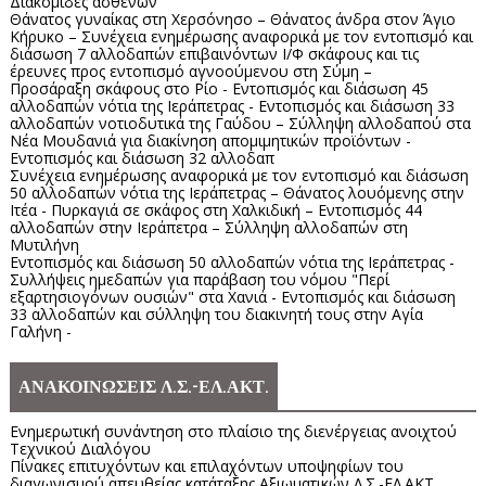
Διακομιδές ασθενών
Θάνατος γυναίκας στη Χερσόνησο – Θάνατος άνδρα στον Άγιο
Κήρυκο – Συνέχεια ενημέρωσης αναφορικά με τον εντοπισμό και
διάσωση 7 αλλοδαπών επιβαινόντων Ι/Φ σκάφους και τις
έρευνες προς εντοπισμό αγνοούμενου στη Σύμη –
Προσάραξη σκάφους στο Ρίο - Εντοπισμός και διάσωση 45
αλλοδαπών νότια της Ιεράπετρας - Εντοπισμός και διάσωση 33
αλλοδαπών νοτιοδυτικά της Γαύδου – Σύλληψη αλλοδαπού στα
Νέα Μουδανιά για διακίνηση απομιμητικών προϊόντων -
Εντοπισμός και διάσωση 32 αλλοδαπ
Συνέχεια ενημέρωσης αναφορικά με τον εντοπισμό και διάσωση
50 αλλοδαπών νότια της Ιεράπετρας – Θάνατος λουόμενης στην
Ιτέα - Πυρκαγιά σε σκάφος στη Χαλκιδική – Εντοπισμός 44
αλλοδαπών στην Ιεράπετρα – Σύλληψη αλλοδαπών στη
Μυτιλήνη
Εντοπισμός και διάσωση 50 αλλοδαπών νότια της Ιεράπετρας -
Συλλήψεις ημεδαπών για παράβαση του νόμου "Περί
εξαρτησιογόνων ουσιών" στα Χανιά - Εντοπισμός και διάσωση
33 αλλοδαπών και σύλληψη του διακινητή τους στην Αγία
Γαλήνη -
ΑΝΑΚΟΙΝΩΣΕΙΣ Λ.Σ.-ΕΛ.ΑΚΤ.
Ενημερωτική συνάντηση στο πλαίσιο της διενέργειας ανοιχτού
Τεχνικού Διαλόγου
Πίνακες επιτυχόντων και επιλαχόντων υποψηφίων του
διαγωνισμού απευθείας κατάταξης Αξιωματικών Λ.Σ.-ΕΛ.ΑΚΤ.