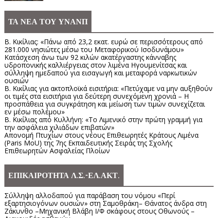
ΤΑ ΝΕΑ ΤΟΥ ΥΝΑΝΠ
Β. Κικίλιας: «Πάνω από 23,2 εκατ. ευρώ σε περισσότερους από
281.000 νησιώτες μέσω του Μεταφορικού Ισοδυνάμου»
Κατάσχεση άνω των 92 κιλών ακατέργαστης κάνναβης
υδροπονικής καλλιέργειας στον λιμένα Ηγουμενίτσας και
σύλληψη ημεδαπού για εισαγωγή και μεταφορά ναρκωτικών
ουσιών
Β. Κικίλιας για ακτοπλοϊκά εισιτήρια: «Πετύχαμε να μην αυξηθούν
οι τιμές στα εισιτήρια για δεύτερη συνεχόμενη χρονιά – Η
προσπάθεια για συγκράτηση και μείωση των τιμών συνεχίζεται
εν μέσω πολέμου»
Β. Κικίλιας από Κυλλήνη: «Το Λιμενικό στην πρώτη γραμμή για
την ασφάλεια χιλιάδων επιβατών»
Απονομή Πτυχίων στους νέους Επιθεωρητές Κράτους Λιμένα
(Paris MoU) της 7ης Εκπαιδευτικής Σειράς της Σχολής
Επιθεωρητών Ασφαλείας Πλοίων
ΕΠΙΚΑΙΡΟΤΗΤΑ Λ.Σ.-ΕΛ.ΑΚΤ.
Σύλληψη αλλοδαπού για παράβαση του νόμου «Περί
εξαρτησιογόνων ουσιών» στη Σαμοθράκη– Θάνατος άνδρα στη
Ζάκυνθο –Μηχανική Βλάβη Ι/Φ σκάφους στους Οθωνούς –