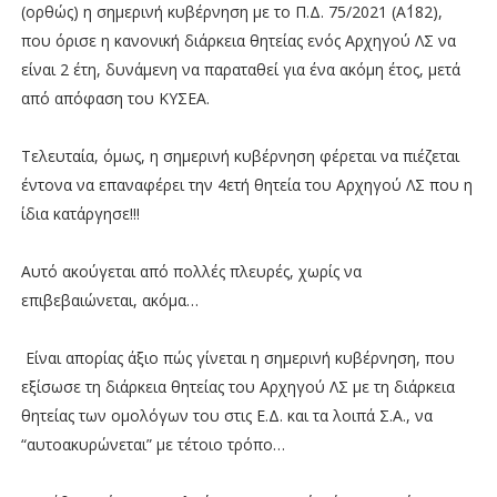
(ορθώς) η σημερινή κυβέρνηση με το Π.Δ. 75/2021 (Α΄182),
που όρισε η κανονική διάρκεια θητείας ενός Αρχηγού ΛΣ να
είναι 2 έτη, δυνάμενη να παραταθεί για ένα ακόμη έτος, μετά
από απόφαση του ΚΥΣΕΑ.
Τελευταία, όμως, η σημερινή κυβέρνηση φέρεται να πιέζεται
έντονα να επαναφέρει την 4ετή θητεία του Αρχηγού ΛΣ που η
ίδια κατάργησε!!!
Αυτό ακούγεται από πολλές πλευρές, χωρίς να
επιβεβαιώνεται, ακόμα…
Είναι απορίας άξιο πώς γίνεται η σημερινή κυβέρνηση, που
εξίσωσε τη διάρκεια θητείας του Αρχηγού ΛΣ με τη διάρκεια
θητείας των ομολόγων του στις Ε.Δ. και τα λοιπά Σ.Α., να
“αυτοακυρώνεται” με τέτοιο τρόπο…