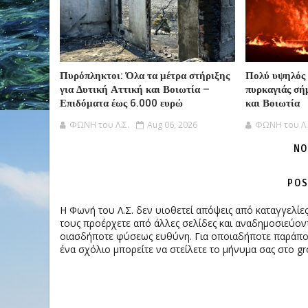
Πυρόπληκτοι: Όλα τα μέτρα στήριξης
Πολύ υψηλός 
για Δυτική Αττική και Βοιωτία –
πυρκαγιάς σή
Επιδόματα έως 6.000 ευρώ
και Βοιωτία
ΦΩΝΗ του Λ.Σ.
Aug 06, 2026
ΦΩΝΗ του Λ.
NO
POS
Η Φωνή του Λ.Σ. δεν υιοθετεί απόψεις από καταγγελί
τους προέρχετε από άλλες σελίδες και αναδημοσιεύοντ
οιασδήποτε φύσεως ευθύνη. Για οποιαδήποτε παράπονα
ένα σχόλιο μπορείτε να στείλετε το μήνυμα σας στο gr