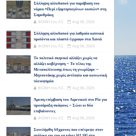
Σύλληψη αλλοδαπού για παράβαση του
νόμου «Περί εξαρτησιογόνων ουσιών» στη
Σαμοθράκη
ΦΩΝΗ του Λ.Σ.
Aug 06, 2026
Σύλληψη αλλοδαπού για λαθραία καπνικά
προϊόντα και πλαστό έγγραφο στα Χανιά
ΦΩΝΗ του Λ.Σ.
Aug 06, 2026
Το πολιτικό σκηνικό αλλάζει χωρίς να
αλλάζει κυβέρνηση – Το τέλος της
Μεταπολίτευσης όπως τη γνωρίζαμε –
Μητσοτάκης χωρίς αντίπαλο και κοινωνική
πλειοψηφία
ΦΩΝΗ του Λ.Σ.
Aug 06, 2026
Άμεση επέμβαση του Λιμενικού στο Ρίο για
προσάραξη σκάφους – Σώοι οι δύο
επιβαίνοντες
ΦΩΝΗ του Λ.Σ.
Aug 06, 2026
Συνελήφθη 46χρονος που επέτρεψε στον
ανήλικο γιο του να κάνει jet ski στη