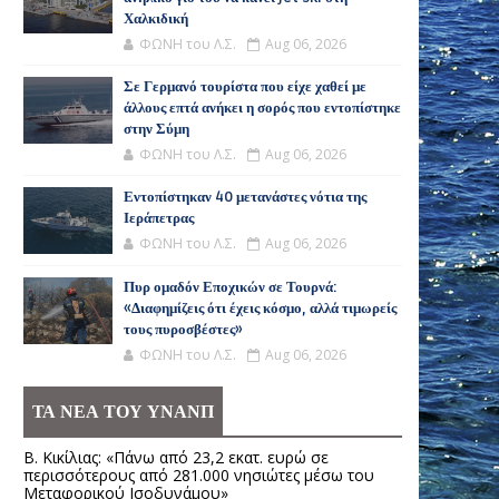
Χαλκιδική
ΦΩΝΗ του Λ.Σ.
Aug 06, 2026
Σε Γερμανό τουρίστα που είχε χαθεί με
άλλους επτά ανήκει η σορός που εντοπίστηκε
στην Σύμη
ΦΩΝΗ του Λ.Σ.
Aug 06, 2026
Εντοπίστηκαν 40 μετανάστες νότια της
Ιεράπετρας
ΦΩΝΗ του Λ.Σ.
Aug 06, 2026
Πυρ ομαδόν Εποχικών σε Τουρνά:
«Διαφημίζεις ότι έχεις κόσμο, αλλά τιμωρείς
τους πυροσβέστες»
ΦΩΝΗ του Λ.Σ.
Aug 06, 2026
ΤΑ ΝΕΑ ΤΟΥ ΥΝΑΝΠ
Β. Κικίλιας: «Πάνω από 23,2 εκατ. ευρώ σε
περισσότερους από 281.000 νησιώτες μέσω του
Μεταφορικού Ισοδυνάμου»