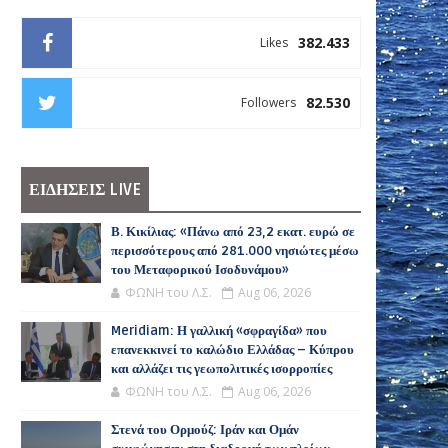
382.433
Likes
82.530
Followers
ΕΙΔΗΣΕΙΣ LIVE
Β. Κικίλιας: «Πάνω από 23,2 εκατ. ευρώ σε
περισσότερους από 281.000 νησιώτες μέσω
του Μεταφορικού Ισοδυνάμου»
ΦΩΝΗ του Λ.Σ.
Aug 06, 2026
Meridiam: Η γαλλική «σφραγίδα» που
επανεκκινεί το καλώδιο Ελλάδας – Κύπρου
και αλλάζει τις γεωπολιτικές ισορροπίες
ΦΩΝΗ του Λ.Σ.
Aug 06, 2026
Στενά του Ορμούζ: Ιράν και Ομάν