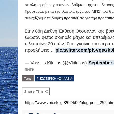
σε όλη τη χώρα, για την αναβάθμιση της εκπαίδευσης
Προστασίας με τα εξοπλιστικά έργα του ΑΙΓΙΣ που θ
συνεχίζουμε τη διαρκή προσπάθεια για την προάσπιση 
Στην 88η Διεθνή Έκθεση Θεσσαλονίκης βρέ
έδωσαν φέτος σκληρές μάχες και υπερέβαλα
τελευταίων 20 ετών. Στα εγκαίνια του περι
προσλήψεις…
pic.twitter.com/pf5VqeGhJ
— Vassilis Kikilias (@Vkikilias)
September 
ΠΗΓΗ
Tags
# ΕΣΩΤΕΡΙΚΗ ΑΣΦΑΛΕΙΑ
Share This