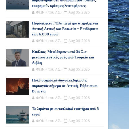
συμφώνησαν στη διαδρομή των πλοίων,
εκκρεμούν κρίσιμες λεπτομέρειες
ΦΩΝΗ του Λ.Σ.
Aug 06, 2026
Πυρόπληκτοι: Όλα τα μέτρα στήριξης για
Δυτική Αττική και Βοιωτία – Επιδόματα
έως 6.000 ευρώ
ΦΩΝΗ του Λ.Σ.
Aug 06, 2026
Κικίλιας: Μειώθηκαν κατά 34% οι
μεταναστευτικές ροές από Τουρκία και
Λιβύη
ΦΩΝΗ του Λ.Σ.
Aug 06, 2026
Πολύ υψηλός κίνδυνος εκδήλωσης
πυρκαγιάς σήμερα σε Αττική, Εύβοια και
Βοιωτία
ΦΩΝΗ του Λ.Σ.
Aug 06, 2026
Τα λιμάνια με ακτοπλοϊκά εισιτήρια από 3
ευρώ
ΦΩΝΗ του Λ.Σ.
Aug 06, 2026