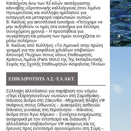
Κατάσχεση άνω των 92 κιλών ακατέργαστης
κάνναβης υδροπονικής καλλιέργειας στον λιμένα
Ηγουμενίτσας και σύλληψη ημεδαπού για
εισαγωγή και μεταφορά ναρκωτικών ουσιών
Β. Κικίλιας για ακτοπλοϊκά εισιτήρια: «Πετύχαμε να
μην αυξηθούν οι τιμές στα εισιτήρια για δεύτερη
συνεχόμενη χρονιά – Η προσπάθεια για
συγκράτηση και μείωση των τιμών συνεχίζεται εν
μέσω πολέμου»
Β. Κικίλιας από Κυλλήνη: «Το Λιμενικό στην πρώτη
γραμμή για την ασφάλεια χιλιάδων επιβατών»
Απονομή Πτυχίων στους νέους Επιθεωρητές
Κράτους Λιμένα (Paris MoU) της 7ης Εκπαιδευτικής
Σειράς της Σχολής Επιθεωρητών Ασφαλείας Πλοίων
ΕΠΙΚΑΙΡΟΤΗΤΑ Λ.Σ.-ΕΛ.ΑΚΤ.
Σύλληψη αλλοδαπού για παράβαση του νόμου
«Περί εξαρτησιογόνων ουσιών» στη Σαμοθράκη–
Θάνατος άνδρα στη Ζάκυνθο –Μηχανική Βλάβη Ι/Φ
σκάφους στους Οθωνούς – Διακομιδές ασθενών
Θάνατος γυναίκας στη Χερσόνησο – Θάνατος
άνδρα στον Άγιο Κήρυκο – Συνέχεια ενημέρωσης
αναφορικά με τον εντοπισμό και διάσωση 7
αλλοδαπών επιβαινόντων Ι/Φ σκάφους και τις
έρευνες προς εντοπισμό αγνοούμενου στη Σύμη –