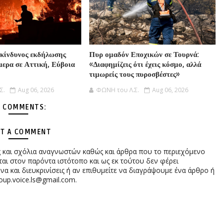
κίνδυνος εκδήλωσης
Πυρ ομαδόν Εποχικών σε Τουρνά:
μερα σε Αττική, Εύβοια
«Διαφημίζεις ότι έχεις κόσμο, αλλά
τιμωρείς τους πυροσβέστες»
Σ.
Aug 06, 2026
ΦΩΝΗ του Λ.Σ.
Aug 06, 2026
 COMMENTS:
T A COMMENT
ες και σχόλια αναγνωστών καθώς και άρθρα που το περιεχόμενο
αι στον παρόντα ιστότοπο και ως εκ τούτου δεν φέρει
 και διευκρινίσεις ή αν επιθυμείτε να διαγράψουμε ένα άρθρο ή
oup.voice.ls@gmail.com.