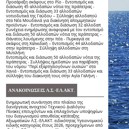
Προσάραξη σκάφους στο Ρίο - Εντοπισμός και
διάσωση 45 αλλοδαπών νότια της Ιεράπετρας -
Εντοπισμός και διάσωση 33 αλλοδαπών
νοτιοδυτικά της Γαύδου – Σύλληψη αλλοδαπού
στα Νέα Μουδανιά για διακίνηση απομιμητικών
προϊόντων - Εντοπισμός και διάσωση 32 αλλοδαπ
Συνέχεια ενημέρωσης αναφορικά με τον εντοπισμό
και διάσωση 50 αλλοδαπών νότια της Ιεράπετρας –
Θάνατος λουόμενης στην Ιτέα - Πυρκαγιά σε
σκάφος στη Χαλκιδική – Εντοπισμός 44 αλλοδαπών
στην Ιεράπετρα – Σύλληψη αλλοδαπών στη
Μυτιλήνη
Εντοπισμός και διάσωση 50 αλλοδαπών νότια της
Ιεράπετρας - Συλλήψεις ημεδαπών για παράβαση
του νόμου "Περί εξαρτησιογόνων ουσιών" στα
Χανιά - Εντοπισμός και διάσωση 33 αλλοδαπών και
σύλληψη του διακινητή τους στην Αγία Γαλήνη -
ΑΝΑΚΟΙΝΩΣΕΙΣ Λ.Σ.-ΕΛ.ΑΚΤ.
Ενημερωτική συνάντηση στο πλαίσιο της
διενέργειας ανοιχτού Τεχνικού Διαλόγου
Πίνακες επιτυχόντων και επιλαχόντων υποψηφίων
του διαγωνισμού απευθείας κατάταξης
Αξιωματικών Λ.Σ.-ΕΛ.ΑΚΤ. ειδικότητας Υγειονομικού
ειδικής κατηγορίας έτους 2026, προερχόμενων από