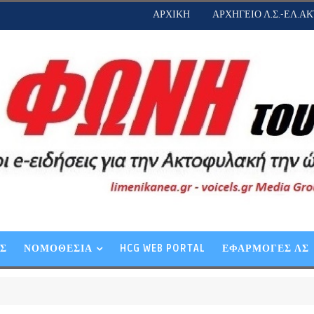
ΑΡΧΙΚΗ
ΑΡΧΗΓΕΙΟ Λ.Σ.-ΕΛ.ΑΚ
ΕΣ
ΝΟΜΟΘΕΣΙΑ
HCG WEB PORTAL
ΕΦΑΡΜΟΓΕΣ ΛΣ