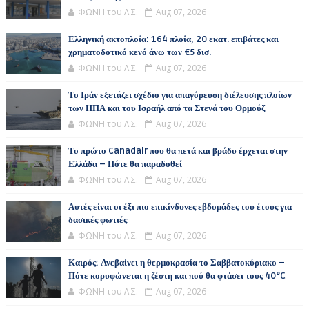
ΦΩΝΗ του Λ.Σ.
Aug 07, 2026
Ελληνική ακτοπλοΐα: 164 πλοία, 20 εκατ. επιβάτες και
χρηματοδοτικό κενό άνω των €5 δισ.
ΦΩΝΗ του Λ.Σ.
Aug 07, 2026
Το Ιράν εξετάζει σχέδιο για απαγόρευση διέλευσης πλοίων
των ΗΠΑ και του Ισραήλ από τα Στενά του Ορμούζ
ΦΩΝΗ του Λ.Σ.
Aug 07, 2026
Το πρώτο Canadair που θα πετά και βράδυ έρχεται στην
Ελλάδα – Πότε θα παραδοθεί
ΦΩΝΗ του Λ.Σ.
Aug 07, 2026
Αυτές είναι οι έξι πιο επικίνδυνες εβδομάδες του έτους για
δασικές φωτιές
ΦΩΝΗ του Λ.Σ.
Aug 07, 2026
Καιρός: Ανεβαίνει η θερμοκρασία το Σαββατοκύριακο –
Πότε κορυφώνεται η ζέστη και πού θα φτάσει τους 40°C
ΦΩΝΗ του Λ.Σ.
Aug 07, 2026