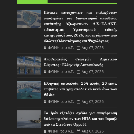
Πίνακες επιτυχόντων και επιλαχόντων
υποψηφίων του διαγωνισμού απευθείας
κατάταξης Αξιωματικών Λ.Σ.-ΕΛ.ΑΚΤ.
ειδικότητας Υγειονομικού ειδικής
κατηγορίας έτους 2026, προερχόμενων από
ιδιώτες Οδοντιάτρους και Ψυχολόγους
ΦΩΝΗ του Λ.Σ.
Aug 07, 2026
Αποστρατείες στελεχών Λιμενικού
Σώματος - Ελληνικής Ακτοφυλακής
ΦΩΝΗ του Λ.Σ.
Aug 07, 2026
Ελληνική ακτοπλοΐα: 164 πλοία, 20 εκατ.
επιβάτες και χρηματοδοτικό κενό άνω των
€5 δισ.
ΦΩΝΗ του Λ.Σ.
Aug 07, 2026
Το Ιράν εξετάζει σχέδιο για απαγόρευση
διέλευσης πλοίων των ΗΠΑ και του Ισραήλ
από τα Στενά του Ορμούζ
ΦΩΝΗ του Λ.Σ.
Aug 07, 2026