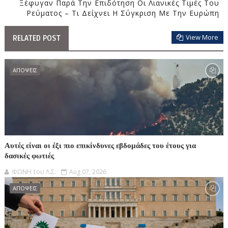
Ξέφυγαν Παρά Την Επιδότηση Οι Λιανικές Τιμές Του
Ρεύματος – Τι Δείχνει Η Σύγκριση Με Την Ευρώπη
View More
RELATED POST
ΑΠΟΨΕΙΣ
Αυτές είναι οι έξι πιο επικίνδυνες εβδομάδες του έτους για
δασικές φωτιές
ΦΩΝΗ του Λ.Σ.
Aug 07, 2026
ΑΠΟΨΕΙΣ