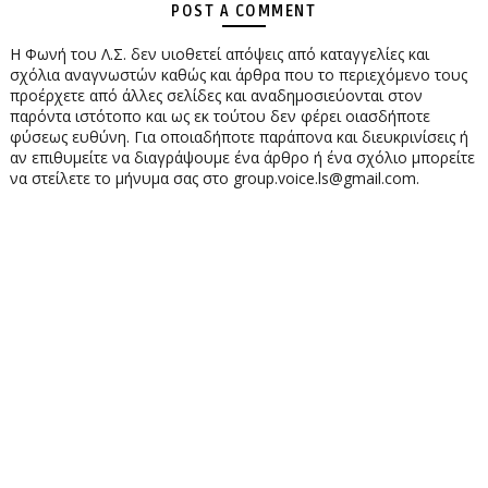
POST A COMMENT
Η Φωνή του Λ.Σ. δεν υιοθετεί απόψεις από καταγγελίες και
σχόλια αναγνωστών καθώς και άρθρα που το περιεχόμενο τους
προέρχετε από άλλες σελίδες και αναδημοσιεύονται στον
παρόντα ιστότοπο και ως εκ τούτου δεν φέρει οιασδήποτε
φύσεως ευθύνη. Για οποιαδήποτε παράπονα και διευκρινίσεις ή
αν επιθυμείτε να διαγράψουμε ένα άρθρο ή ένα σχόλιο μπορείτε
να στείλετε το μήνυμα σας στο group.voice.ls@gmail.com.