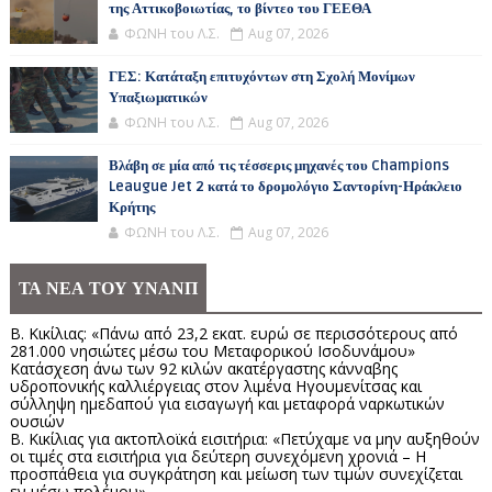
της Αττικοβοιωτίας, το βίντεο του ΓΕΕΘΑ
ΦΩΝΗ του Λ.Σ.
Aug 07, 2026
ΓΕΣ: Κατάταξη επιτυχόντων στη Σχολή Μονίμων
Υπαξιωματικών
ΦΩΝΗ του Λ.Σ.
Aug 07, 2026
Βλάβη σε μία από τις τέσσερις μηχανές του Champions
Leaugue Jet 2 κατά το δρομολόγιο Σαντορίνη-Ηράκλειο
Κρήτης
ΦΩΝΗ του Λ.Σ.
Aug 07, 2026
ΤΑ ΝΕΑ ΤΟΥ ΥΝΑΝΠ
Β. Κικίλιας: «Πάνω από 23,2 εκατ. ευρώ σε περισσότερους από
281.000 νησιώτες μέσω του Μεταφορικού Ισοδυνάμου»
Κατάσχεση άνω των 92 κιλών ακατέργαστης κάνναβης
υδροπονικής καλλιέργειας στον λιμένα Ηγουμενίτσας και
σύλληψη ημεδαπού για εισαγωγή και μεταφορά ναρκωτικών
ουσιών
Β. Κικίλιας για ακτοπλοϊκά εισιτήρια: «Πετύχαμε να μην αυξηθούν
οι τιμές στα εισιτήρια για δεύτερη συνεχόμενη χρονιά – Η
προσπάθεια για συγκράτηση και μείωση των τιμών συνεχίζεται
εν μέσω πολέμου»