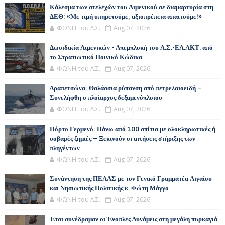
Κάλεσμα των στελεχών του Λιμενικού σε διαμαρτυρία στη
ΔΕΘ: «Με τιμή υπηρετούμε, αξιοπρέπεια απαιτούμε!»
ΦΩΝΗ του Λ.Σ.
Aug 07, 2026
Δωσιδικία Λιμενικών - Απεμπλοκή του Λ.Σ.-ΕΛ.ΑΚΤ. από
το Στρατιωτικό Ποινικό Κώδικα
ΦΩΝΗ του Λ.Σ.
Aug 07, 2026
Δραπετσώνα: Θαλάσσια ρύπανση από πετρελαιοειδή –
Συνελήφθη ο πλοίαρχος δεξαμενόπλοιου
ΦΩΝΗ του Λ.Σ.
Aug 07, 2026
Πόρτο Γερμενό: Πάνω από 100 σπίτια με ολοκληρωτικές ή
σοβαρές ζημιές – Ξεκινούν οι αιτήσεις στήριξης των
πληγέντων
ΦΩΝΗ του Λ.Σ.
Aug 07, 2026
Συνάντηση της ΠΕΑΛΣ με τον Γενικό Γραμματέα Αιγαίου
και Νησιωτικής Πολιτικής κ. Φώτη Μάγγο
ΦΩΝΗ του Λ.Σ.
Aug 07, 2026
Έτσι συνέδραμαν οι Ένοπλες Δυνάμεις στη μεγάλη πυρκαγιά