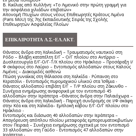
Β. Κικίλιας από Κυλλήνη: «Το Λιμενικό στην πρώτη γραμμή για
την ασφάλεια χιλιάδων επιβατών»
Απονομή Πτυχίων στους νέους Επιθεωρητές Κράτους Λιμένα
(Paris MoU) της 7ης Εκπαιδευτικής Σειράς της Σχολής
Επιθεωρητών Ασφαλείας Πλοίων
ΕΠΙΚΑΙΡΟΤΗΤΑ Λ.Σ.-ΕΛ.ΑΚΤ.
Θάνατος άνδρα στη Χαλκιδική – Τραυματισμός ναυτικού στη
Ρόδο – Βλάβη καταπέλτη Ε/Γ – Ο/Γ πλοίου στο Αντίρριο –
Δυσλειτουργία Ε/Γ-Ο/Γ-Τ/Χ πλοίου στο Ηράκλειο – Προσάραξη Ι/
Φ σκάφους στο Λαύριο – Εντοπισμός αλλοδαπών στους Καλούς
Λιμένες – Διακομιδές ασθενώ
Πτώση γυναίκας στη θάλασσα στη Χαλκίδα - Ρύπανση στο
Κερατσίνι - Εντοπισμός πυρομαχικού υλικού στα Ίσθμια -
Θάνατος αλλοδαπού επιβάτη Ε/Γ – Τ/Ρ πλοίου στη Ζάκυνθο –
Συνέχεια ενημέρωσης αναφορικά με τον εντοπισμό 45
αλλοδαπών στην Ιεράπετρα –Θάνατος άνδρα στην Παλαιόχωρα –
Θάνατος άνδρα στη Χαλκιδική - Παροχή συνδρομής σε Ι/Φ σκάφη
στην Κέα και στη Χαλκίδα– Εμπλοκή κάβου Ε/Γ-Ο/Γ πλοίου στο
Ηράκλειο -
Εντοπισμός και διάσωση 40 αλλοδαπών στην Ιεράπετρα –
Απαγόρευση απόπλου πλοίου μεταφοράς εμπορευματοκιβωτίων
στον Πειραιά – Συνέχεια ενημέρωσης σχετικά με τον εντοπισμό
33 αλλοδαπών στη Γαύδο - Εντοπισμός 47 αλλοδαπών στην
Ιεράπετρα -