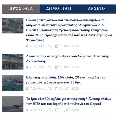
ΠΡΌΣΦΑΤΑ
ΔΗΜΟΦΙΛΉ
ΑΡΧΕΊΟ
Πίνακες επιτυχόντων και επιλαχόντων υποψηφίων του
διαγωνισμού απευθείας κατάταξης Αξιωματικών Λ.Σ.-
ΕΛ.ΑΚΤ. ειδικότητας Υγειονομικού ειδικής κατηγορίας
έτους 2026, προερχόμενων από ιδιώτες Οδοντιάτρους και
Ψυχολόγους
ΦΩΝΗ του Λ.Σ.
Aug 07, 2026
Αποστρατείες στελεχών Λιμενικού Σώματος - Ελληνικής
Ακτοφυλακής
ΦΩΝΗ του Λ.Σ.
Aug 07, 2026
Ελληνική ακτοπλοΐα: 164 πλοία, 20 εκατ. επιβάτες και
χρηματοδοτικό κενό άνω των €5 δισ.
ΦΩΝΗ του Λ.Σ.
Aug 07, 2026
Το Ιράν εξετάζει σχέδιο για απαγόρευση διέλευσης πλοίων
των ΗΠΑ και του Ισραήλ από τα Στενά του Ορμούζ
ΦΩΝΗ του Λ.Σ.
Aug 07, 2026