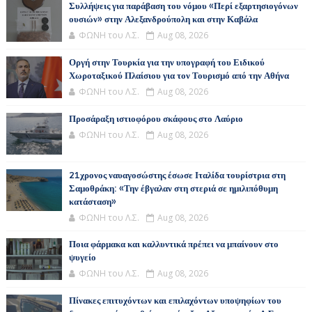
Συλλήψεις για παράβαση του νόμου «Περί εξαρτησιογόνων
ουσιών» στην Αλεξανδρούπολη και στην Καβάλα
ΦΩΝΗ του Λ.Σ.
Aug 08, 2026
Οργή στην Τουρκία για την υπογραφή του Ειδικού
Χωροταξικού Πλαίσιου για τον Τουρισμό από την Αθήνα
ΦΩΝΗ του Λ.Σ.
Aug 08, 2026
Προσάραξη ιστιοφόρου σκάφους στο Λαύριο
ΦΩΝΗ του Λ.Σ.
Aug 08, 2026
21χρονος ναυαγοσώστης έσωσε Ιταλίδα τουρίστρια στη
Σαμοθράκη: «Την έβγαλαν στη στεριά σε ημιλιπόθυμη
κατάσταση»
ΦΩΝΗ του Λ.Σ.
Aug 08, 2026
Ποια φάρμακα και καλλυντικά πρέπει να μπαίνουν στο
ψυγείο
ΦΩΝΗ του Λ.Σ.
Aug 08, 2026
Πίνακες επιτυχόντων και επιλαχόντων υποψηφίων του