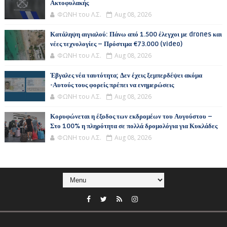
Ακτοφυλακής
ΦΩΝΗ του Λ.Σ.
Aug 08, 2026
Κατάληψη αιγιαλού: Πάνω από 1.500 έλεγχοι με drones και
νέες τεχνολογίες – Πρόστιμα €73.000 (video)
ΦΩΝΗ του Λ.Σ.
Aug 08, 2026
Έβγαλες νέα ταυτότητα; Δεν έχεις ξεμπερδέψει ακόμα
-Αυτούς τους φορείς πρέπει να ενημερώσεις
ΦΩΝΗ του Λ.Σ.
Aug 08, 2026
Κορυφώνεται η έξοδος των εκδρομέων του Αυγούστου –
Στο 100% η πληρότητα σε πολλά δρομολόγια για Κυκλάδες
ΦΩΝΗ του Λ.Σ.
Aug 08, 2026