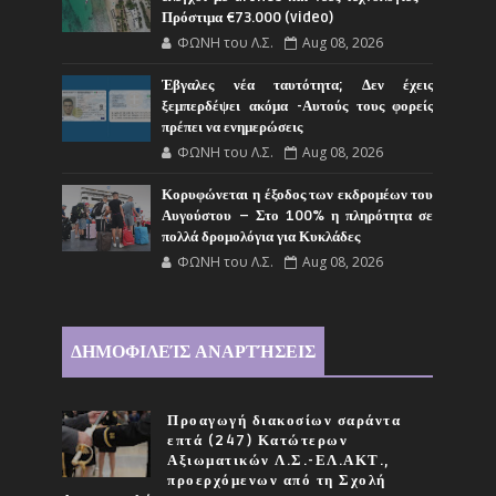
Πρόστιμα €73.000 (video)
ΦΩΝΗ του Λ.Σ.
Aug 08, 2026
Έβγαλες νέα ταυτότητα; Δεν έχεις
ξεμπερδέψει ακόμα -Αυτούς τους φορείς
πρέπει να ενημερώσεις
ΦΩΝΗ του Λ.Σ.
Aug 08, 2026
Κορυφώνεται η έξοδος των εκδρομέων του
Αυγούστου – Στο 100% η πληρότητα σε
πολλά δρομολόγια για Κυκλάδες
ΦΩΝΗ του Λ.Σ.
Aug 08, 2026
ΔΗΜΟΦΙΛΕΊΣ ΑΝΑΡΤΉΣΕΙΣ
Προαγωγή διακοσίων σαράντα
επτά (247) Κατώτερων
Αξιωματικών Λ.Σ.-ΕΛ.ΑΚΤ.,
προερχόμενων από τη Σχολή