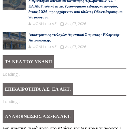
διαγωνισμού απευθείας κατάταξης Αξιωματικών Λ.Σ.-
ΕΛ.ΑΚΤ. ειδικότητας Υγειονομικού ειδικής κατηγορίας
έτους 2026, προερχόμενων από ιδιώτες Οδοντιάτρους και
Ψυχολόγους
ΦΩΝΗ του Λ.Σ.
Aug 07, 2026
Αποστρατείες στελεχών Λιμενικού Σώματος - Ελληνικής
Ακτοφυλακής
ΦΩΝΗ του Λ.Σ.
Aug 07, 2026
ΤΑ ΝΕΑ ΤΟΥ ΥΝΑΝΠ
Loading...
ΕΠΙΚΑΙΡΟΤΗΤΑ Λ.Σ.-ΕΛ.ΑΚΤ.
Loading...
ΑΝΑΚΟΙΝΩΣΕΙΣ Λ.Σ.-ΕΛ.ΑΚΤ.
Ενημερωτική συνάντηση στο πλαίσιο της διενέργειας ανοιχτού