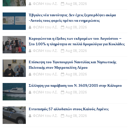
ΦΩΝΗ του Λ.Σ.
Aug 08, 2026
Έβγαλες νέα ταυτότητα; Δεν έχεις ξεμπερδέψει ακόμα
-Αυτούς τους φορείς πρέπει να ενημερώσεις
ΦΩΝΗ του Λ.Σ.
Aug 08, 2026
Κορυφώνεται η έξοδος των εκδρομέων του Αυγούστου –
Στο 100% η πληρότητα σε πολλά δρομολόγια για Κυκλάδες
ΦΩΝΗ του Λ.Σ.
Aug 08, 2026
Επίσκεψη του Υφυπουργού Ναυτιλίας και Νησιωτικής
Πολιτικής στον Μητροπολίτη Λέρου
ΦΩΝΗ του Λ.Σ.
Aug 08, 2026
Σύλληψη για παράβαση του Ν. 3409/2005 στην Κάλυμνο
ΦΩΝΗ του Λ.Σ.
Aug 08, 2026
Εντοπισμός 57 αλλοδαπών στους Καλούς Λιμένες
ΦΩΝΗ του Λ.Σ.
Aug 08, 2026