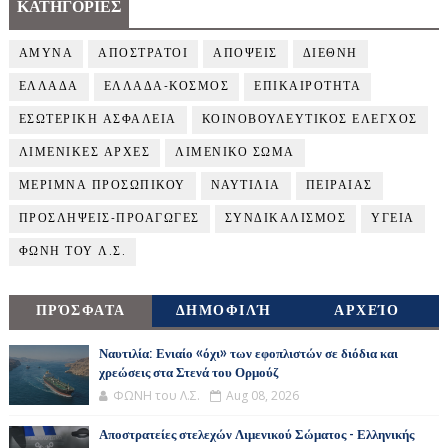
ΚΑΤΗΓΟΡΙΕΣ
ΑΜΥΝΑ
ΑΠΟΣΤΡΑΤΟΙ
ΑΠΟΨΕΙΣ
ΔΙΕΘΝΗ
ΕΛΛΑΔΑ
ΕΛΛΑΔΑ-ΚΟΣΜΟΣ
ΕΠΙΚΑΙΡΟΤΗΤΑ
ΕΣΩΤΕΡΙΚΗ ΑΣΦΑΛΕΙΑ
ΚΟΙΝΟΒΟΥΛΕΥΤΙΚΟΣ ΕΛΕΓΧΟΣ
ΛΙΜΕΝΙΚΕΣ ΑΡΧΕΣ
ΛΙΜΕΝΙΚΟ ΣΩΜΑ
ΜΕΡΙΜΝΑ ΠΡΟΣΩΠΙΚΟΥ
ΝΑΥΤΙΛΙΑ
ΠΕΙΡΑΙΑΣ
ΠΡΟΣΛΗΨΕΙΣ-ΠΡΟΑΓΩΓΕΣ
ΣΥΝΔΙΚΑΛΙΣΜΟΣ
ΥΓΕΙΑ
ΦΩΝΗ ΤΟΥ Λ.Σ.
ΠΡΌΣΦΑΤΑ
ΔΗΜΟΦΙΛΉ
ΑΡΧΕΊΟ
Ναυτιλία: Ενιαίο «όχι» των εφοπλιστών σε διόδια και
χρεώσεις στα Στενά του Ορμούζ
ΦΩΝΗ του Λ.Σ.
Aug 08, 2026
Αποστρατείες στελεχών Λιμενικού Σώματος - Ελληνικής