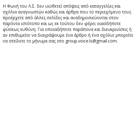
Η Φωνή του Λ.Σ. δεν υιοθετεί απόψεις από καταγγελίες και
σχόλια αναγνωστών καθώς και άρθρα που το περιεχόμενο τους
προέρχετε από άλλες σελίδες και αναδημοσιεύονται στον
παρόντα ιστότοπο και ως εκ τούτου δεν φέρει οιασδήποτε
φύσεως ευθύνη. Για οποιαδήποτε παράπονα και διευκρινίσεις ή
αν επιθυμείτε να διαγράψουμε ένα άρθρο ή ένα σχόλιο μπορείτε
να στείλετε το μήνυμα σας στο group.voice.ls@gmail.com.