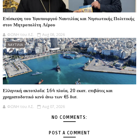
Επίσκεψη του Υφυπουργού Ναυτιλίας και Νησιωτικής Πολιτικής
στον Μητροπολίτη Λέρου
ΦΩΝΗ του Λ.Σ.
Aug 08, 2026
ΝΑΥΤΙΛΙΑ
Ελληνική ακτοπλοΐα: 164 πλοία, 20 εκατ. επιβάτες και
χρηματοδοτικό κενό άνω των €5 δισ.
ΦΩΝΗ του Λ.Σ.
Aug 07, 2026
NO COMMENTS:
POST A COMMENT