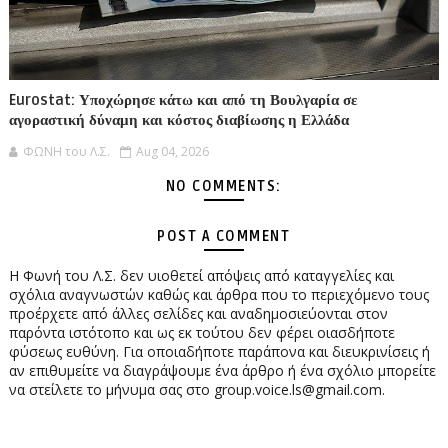
Eurostat: Υποχώρησε κάτω και από τη Βουλγαρία σε
αγοραστική δύναμη και κόστος διαβίωσης η Ελλάδα
ΦΩΝΗ του Λ.Σ.
Aug 04, 2026
NO COMMENTS:
POST A COMMENT
Η Φωνή του Λ.Σ. δεν υιοθετεί απόψεις από καταγγελίες και
σχόλια αναγνωστών καθώς και άρθρα που το περιεχόμενο τους
προέρχετε από άλλες σελίδες και αναδημοσιεύονται στον
παρόντα ιστότοπο και ως εκ τούτου δεν φέρει οιασδήποτε
φύσεως ευθύνη. Για οποιαδήποτε παράπονα και διευκρινίσεις ή
αν επιθυμείτε να διαγράψουμε ένα άρθρο ή ένα σχόλιο μπορείτε
να στείλετε το μήνυμα σας στο group.voice.ls@gmail.com.