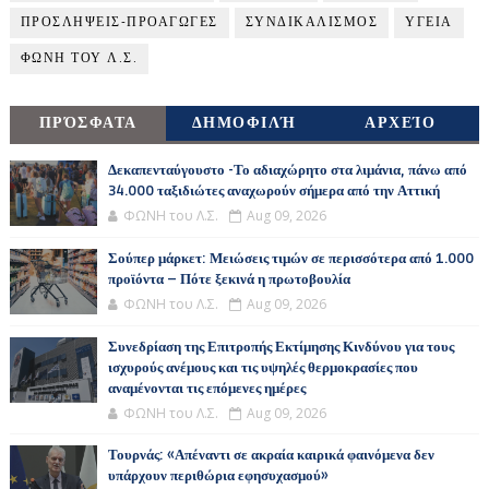
ΠΡΟΣΛΗΨΕΙΣ-ΠΡΟΑΓΩΓΕΣ
ΣΥΝΔΙΚΑΛΙΣΜΟΣ
ΥΓΕΙΑ
ΦΩΝΗ ΤΟΥ Λ.Σ.
ΠΡΌΣΦΑΤΑ
ΔΗΜΟΦΙΛΉ
ΑΡΧΕΊΟ
Δεκαπενταύγουστο -Το αδιαχώρητο στα λιμάνια, πάνω από
34.000 ταξιδιώτες αναχωρούν σήμερα από την Αττική
ΦΩΝΗ του Λ.Σ.
Aug 09, 2026
Σούπερ μάρκετ: Μειώσεις τιμών σε περισσότερα από 1.000
προϊόντα – Πότε ξεκινά η πρωτοβουλία
ΦΩΝΗ του Λ.Σ.
Aug 09, 2026
Συνεδρίαση της Επιτροπής Εκτίμησης Κινδύνου για τους
ισχυρούς ανέμους και τις υψηλές θερμοκρασίες που
αναμένονται τις επόμενες ημέρες
ΦΩΝΗ του Λ.Σ.
Aug 09, 2026
Τουρνάς: «Απέναντι σε ακραία καιρικά φαινόμενα δεν
υπάρχουν περιθώρια εφησυχασμού»