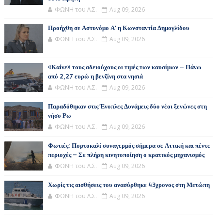
ΦΩΝΗ του Λ.Σ.
Aug 09, 2026
Προήχθη σε Αστυνόμο Α' η Κωνσταντία Δημογλίδου
ΦΩΝΗ του Λ.Σ.
Aug 09, 2026
«Καίνε» τους αδειούχους οι τιμές των καυσίμων – Πάνω
από 2,27 ευρώ η βενζίνη στα νησιά
ΦΩΝΗ του Λ.Σ.
Aug 09, 2026
Παραδόθηκαν στις Ένοπλες Δυνάμεις δύο νέοι ξενώνες στη
νήσο Ρω
ΦΩΝΗ του Λ.Σ.
Aug 09, 2026
Φωτιές: Πορτοκαλί συναγερμός σήμερα σε Αττική και πέντε
περιοχές – Σε πλήρη κινητοποίηση ο κρατικός μηχανισμός
ΦΩΝΗ του Λ.Σ.
Aug 09, 2026
Χωρίς τις αισθήσεις του ανασύρθηκε 43χρονος στη Μετώπη
ΦΩΝΗ του Λ.Σ.
Aug 09, 2026