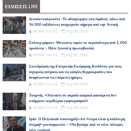
ΕΙΔΗΣΕΙΣ LIVE
Δεκαπενταύγουστο -Το αδιαχώρητο στα λιμάνια, πάνω από
34.000 ταξιδιώτες αναχωρούν σήμερα από την Αττική
ΦΩΝΗ του Λ.Σ.
Aug 09, 2026
Σούπερ μάρκετ: Μειώσεις τιμών σε περισσότερα από 1.000
προϊόντα – Πότε ξεκινά η πρωτοβουλία
ΦΩΝΗ του Λ.Σ.
Aug 09, 2026
Συνεδρίαση της Επιτροπής Εκτίμησης Κινδύνου για τους
ισχυρούς ανέμους και τις υψηλές θερμοκρασίες που
αναμένονται τις επόμενες ημέρες
ΦΩΝΗ του Λ.Σ.
Aug 09, 2026
Τουρνάς: «Απέναντι σε ακραία καιρικά φαινόμενα δεν
υπάρχουν περιθώρια εφησυχασμού»
ΦΩΝΗ του Λ.Σ.
Aug 09, 2026
Ιράν: Ο Πεζεσκιάν υποστηρίζει ότι «τώρα είναι η καλύτερη
στιγμή» για συμφωνία – «Να βγούμε από το ούτε πόλεμος
ούτε ειρήνη»