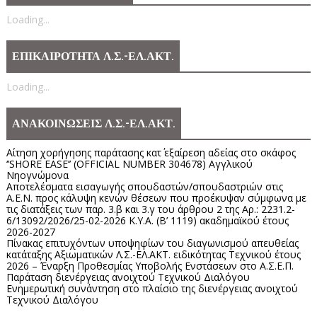
Loading...
ΕΠΙΚΑΙΡΟΤΗΤΑ Λ.Σ.-ΕΛ.ΑΚΤ.
Loading...
ΑΝΑΚΟΙΝΩΣΕΙΣ Λ.Σ.-ΕΛ.ΑΚΤ.
Αίτηση χορήγησης παράτασης κατ΄ εξαίρεση αδείας στο σκάφος
‘’SHORE EASE’’ (OFFICIAL NUMBER 304678) Αγγλικού
Νηογνώμονα
Αποτελέσματα εισαγωγής σπουδαστών/σπουδαστριών στις
Α.Ε.Ν. προς κάλυψη κενών θέσεων που προέκυψαν σύμφωνα με
τις διατάξεις των παρ. 3.β και 3.γ του άρθρου 2 της Αρ.: 2231.2-
6/13092/2026/25-02-2026 Κ.Υ.Α. (Β’ 1119) ακαδημαϊκού έτους
2026-2027
Πίνακας επιτυχόντων υποψηφίων του διαγωνισμού απευθείας
κατάταξης Αξιωματικών Λ.Σ.-ΕΛ.ΑΚΤ. ειδικότητας Τεχνικού έτους
2026 – Έναρξη Προθεσμίας Υποβολής Ενστάσεων στο Α.Σ.Ε.Π.
Παράταση διενέργειας ανοιχτού Τεχνικού Διαλόγου
Ενημερωτική συνάντηση στο πλαίσιο της διενέργειας ανοιχτού
Τεχνικού Διαλόγου