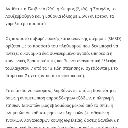
Αντίθετα, η Σλοβενία (2%), η Κύπρος (2,4%), η Σουηδία, το
Λουξεμβούργο και η Εσθονία (όλες με 2,5%) ανέφεραν τα
χαμηλότερα ποσοστά.
Ως ποσοστό σοβαρής υλικής και κοινωνικής στέρησης (SMSD)
ορίζεται ως το ποσοστό του πληθυσμού που δεν μπορεί να
αντέξει οικονομικά ένα συγκεκριμένο αγαθό, υπηρεσία ή
κοινωνικές δραστηριότητες και βιώνει αναγκαστική έλλειψη
τουλάχιστον 7 από τα 13 είδη στέρησης (6 σχετίζονται με το
άτομο και 7 σχετίζονται με το νοικοκυριό).
Σε επίπεδο νοικοκυριού, λαμβάνονται υπόψη δυνατότητες
όπως η αντιμετώπιση απροσδόκητων εξόδων, η πληρωμή
ετήσιων διακοπών μιας εβδομάδας μακριά από το σπίτι, η
αντιμετώπιση καθυστερήσεων πληρωμών (υποθηκών ή
ενοικίων, λογαριασμών κοινής ωφελείας, δόσεις δανείων), η
οικονομική δυνατότητα για ένα γεύμα με κρέας, κοτόπουλο,