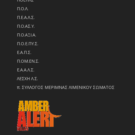
Π.Ο.Λ.
Π.Ε.Α.Λ.Σ.
Π.Ο.ΑΣ.Υ.
Π.Ο.ΑΞΙ.Α.
Π.Ο.Ε.ΠΥ.Σ.
Ε.Α.Π.Σ.
Π.ΟM.EN.Σ.
Ε.Α.Α.Λ.Σ.
ΛΕΣΧΗ Λ.Σ.
π. ΣΥΛΛΟΓΟΣ ΜΕΡΙΜΝΑΣ ΛΙΜΕΝΙΚΟΥ ΣΩΜΑΤΟΣ