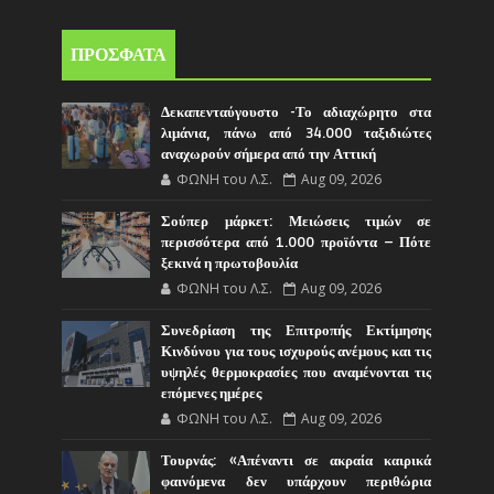
ΠΡΟΣΦΑΤΑ
Δεκαπενταύγουστο -Το αδιαχώρητο στα
λιμάνια, πάνω από 34.000 ταξιδιώτες
αναχωρούν σήμερα από την Αττική
ΦΩΝΗ του Λ.Σ.
Aug 09, 2026
Σούπερ μάρκετ: Μειώσεις τιμών σε
περισσότερα από 1.000 προϊόντα – Πότε
ξεκινά η πρωτοβουλία
ΦΩΝΗ του Λ.Σ.
Aug 09, 2026
Συνεδρίαση της Επιτροπής Εκτίμησης
Κινδύνου για τους ισχυρούς ανέμους και τις
υψηλές θερμοκρασίες που αναμένονται τις
επόμενες ημέρες
ΦΩΝΗ του Λ.Σ.
Aug 09, 2026
Τουρνάς: «Απέναντι σε ακραία καιρικά
φαινόμενα δεν υπάρχουν περιθώρια