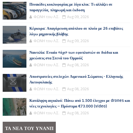
Πινακίδες κυκλοφορίας με λίγα κλικ: Τι αλλάζει σε
παραγγελία, πληρωμή και έκδοση
ΦΩΝΗ του Λ.Σ.
Aug 09, 2026
Κέρκυρα: Απαγόρευση απόπλου σε πλοίο με 26 επιβάτες
λόγω μηχανικής βλάβης
ΦΩΝΗ του Λ.Σ.
Aug 09, 2026
Ναυτιλία: Ενιαίο «όχι» των εφοπλιστών σε διόδια και
χρεώσεις στα Στενά του Ορμούζ
ΦΩΝΗ του Λ.Σ.
Aug 08, 2026
Αποστρατείες στελεχών Λιμενικού Σώματος - Ελληνικής
Ακτοφυλακής
ΦΩΝΗ του Λ.Σ.
Aug 08, 2026
Κατάληψη αιγιαλού: Πάνω από 1.500 έλεγχοι με drones και
νέες τεχνολογίες – Πρόστιμα €73.000 (video)
ΦΩΝΗ του Λ.Σ.
Aug 08, 2026
ΤΑ ΝΕΑ ΤΟΥ ΥΝΑΝΠ