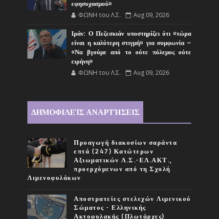
εφησυχασμού»
ΦΩΝΗ του Λ.Σ.
Aug 09, 2026
Ιράν: Ο Πεζεσκιάν υποστηρίζει ότι «τώρα
είναι η καλύτερη στιγμή» για συμφωνία –
«Να βγούμε από το ούτε πόλεμος ούτε
ειρήνη»
ΦΩΝΗ του Λ.Σ.
Aug 09, 2026
ΔΗΜΟΦΙΛΕΊΣ ΑΝΑΡΤΉΣΕΙΣ
Προαγωγή διακοσίων σαράντα
επτά (247) Κατώτερων
Αξιωματικών Λ.Σ.-ΕΛ.ΑΚΤ.,
προερχόμενων από τη Σχολή
Λιμενοφυλάκων
Αποστρατείες στελεχών Λιμενικού
Σώματος - Ελληνικής
Ακτοφυλακής (Πλωτάρχες)