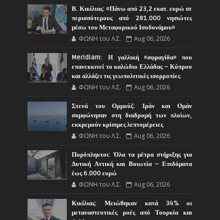
Β. Κικίλιας: «Πάνω από 23,2 εκατ. ευρώ σε
περισσότερους από 281.000 νησιώτες
μέσω του Μεταφορικού Ισοδυνάμου»
ΦΩΝΗ του Λ.Σ.
Aug 06, 2026
Meridiam: Η γαλλική «σφραγίδα» που
επανεκκινεί το καλώδιο Ελλάδας – Κύπρου
και αλλάζει τις γεωπολιτικές ισορροπίες
ΦΩΝΗ του Λ.Σ.
Aug 06, 2026
Στενά του Ορμούζ: Ιράν και Ομάν
συμφώνησαν στη διαδρομή των πλοίων,
εκκρεμούν κρίσιμες λεπτομέρειες
ΦΩΝΗ του Λ.Σ.
Aug 06, 2026
Πυρόπληκτοι: Όλα τα μέτρα στήριξης για
Δυτική Αττική και Βοιωτία – Επιδόματα
έως 6.000 ευρώ
ΦΩΝΗ του Λ.Σ.
Aug 06, 2026
Κικίλιας: Μειώθηκαν κατά 34% οι
μεταναστευτικές ροές από Τουρκία και