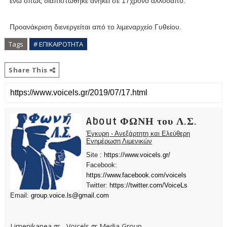
ενώ όπως διαπιστώθηκε ανήκει σε 17χρονο αλλοδαπό.
Προανάκριση διενεργείται από το λιμεναρχείο Γυθείου.
Tags
# ΕΠΙΚΑΙΡΟΤΗΤΑ
Share This
About ΦΩΝΗ του Λ.Σ.
Έγκυρη - Ανεξάρτητη και Ελεύθερη
Ενημέρωση Λιμενικών
Site :
https://www.voicels.gr/
Facebook:
https://www.facebook.com/voicels
Twitter:
https://twitter.com/VoiceLs
Email:
group.voice.ls@gmail.com
Limenikanea.gr - Voicels.gr Media Group