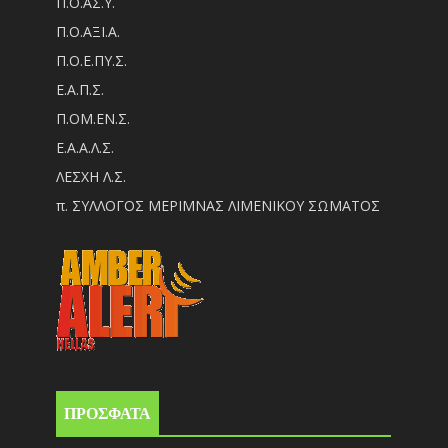
Π.Ο.ΑΣ.Υ.
Π.Ο.ΑΞΙ.Α.
Π.Ο.Ε.ΠΥ.Σ.
Ε.Α.Π.Σ.
Π.ΟM.EN.Σ.
Ε.Α.Α.Λ.Σ.
ΛΕΣΧΗ Λ.Σ.
π. ΣΥΛΛΟΓΟΣ ΜΕΡΙΜΝΑΣ ΛΙΜΕΝΙΚΟΥ ΣΩΜΑΤΟΣ
ΠΡΟΣΦΑΤΑ