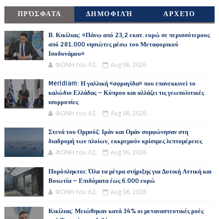
ΠΡΌΣΦΑΤΑ
ΔΗΜΟΦΙΛΉ
ΑΡΧΕΊΟ
Β. Κικίλιας: «Πάνω από 23,2 εκατ. ευρώ σε περισσότερους
από 281.000 νησιώτες μέσω του Μεταφορικού
Ισοδυνάμου»
ΦΩΝΗ του Λ.Σ.
Aug 06, 2026
Meridiam: Η γαλλική «σφραγίδα» που επανεκκινεί το
καλώδιο Ελλάδας – Κύπρου και αλλάζει τις γεωπολιτικές
ισορροπίες
ΦΩΝΗ του Λ.Σ.
Aug 06, 2026
Στενά του Ορμούζ: Ιράν και Ομάν συμφώνησαν στη
διαδρομή των πλοίων, εκκρεμούν κρίσιμες λεπτομέρειες
ΦΩΝΗ του Λ.Σ.
Aug 06, 2026
Πυρόπληκτοι: Όλα τα μέτρα στήριξης για Δυτική Αττική και
Βοιωτία – Επιδόματα έως 6.000 ευρώ
ΦΩΝΗ του Λ.Σ.
Aug 06, 2026
Κικίλιας: Μειώθηκαν κατά 34% οι μεταναστευτικές ροές