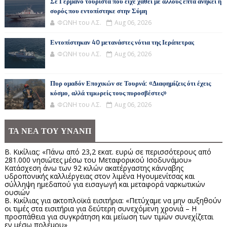
Σε Γερμανό τουρίστα που είχε χαθεί με άλλους επτά ανήκει η
σορός που εντοπίστηκε στην Σύμη
ΦΩΝΗ του Λ.Σ.
Aug 06, 2026
Εντοπίστηκαν 40 μετανάστες νότια της Ιεράπετρας
ΦΩΝΗ του Λ.Σ.
Aug 06, 2026
Πυρ ομαδόν Εποχικών σε Τουρνά: «Διαφημίζεις ότι έχεις
κόσμο, αλλά τιμωρείς τους πυροσβέστες»
ΦΩΝΗ του Λ.Σ.
Aug 06, 2026
ΤΑ ΝΕΑ ΤΟΥ ΥΝΑΝΠ
Β. Κικίλιας: «Πάνω από 23,2 εκατ. ευρώ σε περισσότερους από
281.000 νησιώτες μέσω του Μεταφορικού Ισοδυνάμου»
Κατάσχεση άνω των 92 κιλών ακατέργαστης κάνναβης
υδροπονικής καλλιέργειας στον λιμένα Ηγουμενίτσας και
σύλληψη ημεδαπού για εισαγωγή και μεταφορά ναρκωτικών
ουσιών
Β. Κικίλιας για ακτοπλοϊκά εισιτήρια: «Πετύχαμε να μην αυξηθούν
οι τιμές στα εισιτήρια για δεύτερη συνεχόμενη χρονιά – Η
προσπάθεια για συγκράτηση και μείωση των τιμών συνεχίζεται
εν μέσω πολέμου»