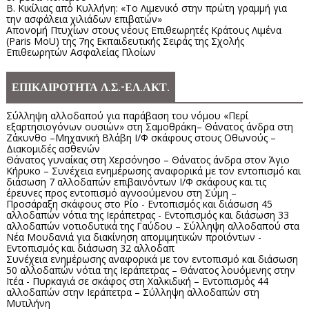
Β. Κικίλιας από Κυλλήνη: «Το Λιμενικό στην πρώτη γραμμή για
την ασφάλεια χιλιάδων επιβατών»
Απονομή Πτυχίων στους νέους Επιθεωρητές Κράτους Λιμένα
(Paris MoU) της 7ης Εκπαιδευτικής Σειράς της Σχολής
Επιθεωρητών Ασφαλείας Πλοίων
ΕΠΙΚΑΙΡΟΤΗΤΑ Λ.Σ.-ΕΛ.ΑΚΤ.
Σύλληψη αλλοδαπού για παράβαση του νόμου «Περί
εξαρτησιογόνων ουσιών» στη Σαμοθράκη– Θάνατος άνδρα στη
Ζάκυνθο –Μηχανική Βλάβη Ι/Φ σκάφους στους Οθωνούς –
Διακομιδές ασθενών
Θάνατος γυναίκας στη Χερσόνησο – Θάνατος άνδρα στον Άγιο
Κήρυκο – Συνέχεια ενημέρωσης αναφορικά με τον εντοπισμό και
διάσωση 7 αλλοδαπών επιβαινόντων Ι/Φ σκάφους και τις
έρευνες προς εντοπισμό αγνοούμενου στη Σύμη –
Προσάραξη σκάφους στο Ρίο - Εντοπισμός και διάσωση 45
αλλοδαπών νότια της Ιεράπετρας - Εντοπισμός και διάσωση 33
αλλοδαπών νοτιοδυτικά της Γαύδου – Σύλληψη αλλοδαπού στα
Νέα Μουδανιά για διακίνηση απομιμητικών προϊόντων -
Εντοπισμός και διάσωση 32 αλλοδαπ
Συνέχεια ενημέρωσης αναφορικά με τον εντοπισμό και διάσωση
50 αλλοδαπών νότια της Ιεράπετρας – Θάνατος λουόμενης στην
Ιτέα - Πυρκαγιά σε σκάφος στη Χαλκιδική – Εντοπισμός 44
αλλοδαπών στην Ιεράπετρα – Σύλληψη αλλοδαπών στη
Μυτιλήνη