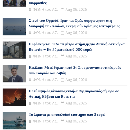
ισορροπίες
ΦΩΝΗ του Λ.Σ.
Aug 06, 2026
Στενά του Ορμούζ: Ιράν και Ομάν συμφώνησαν στη
διαδρομή των πλοίων, εκκρεμούν κρίσιμες λεπτομέρειες
ΦΩΝΗ του Λ.Σ.
Aug 06, 2026
Πυρόπληκτοι: Όλα τα μέτρα στήριξης για Δυτική Αττική και
Βοιωτία – Επιδόματα έως 6.000 ευρώ
ΦΩΝΗ του Λ.Σ.
Aug 06, 2026
Κικίλιας: Μειώθηκαν κατά 34% οι μεταναστευτικές ροές
από Τουρκία και Λιβύη
ΦΩΝΗ του Λ.Σ.
Aug 06, 2026
Πολύ υψηλός κίνδυνος εκδήλωσης πυρκαγιάς σήμερα σε
Αττική, Εύβοια και Βοιωτία
ΦΩΝΗ του Λ.Σ.
Aug 06, 2026
Τα λιμάνια με ακτοπλοϊκά εισιτήρια από 3 ευρώ
ΦΩΝΗ του Λ.Σ.
Aug 06, 2026