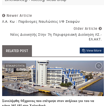
Newer Article
Λ.Α. Κω : Παράνομες Ναυλώσεις Ι/Φ Σκαφών
Older Article
Νέος Διοικητής Στην 7η Περιφερειακή Διοίκηση ΛΣ.-
ΕΛ.ΑΚΤ.
View More
RELATED POST
ΕΠΙΚΑΙΡΟΤΗΤΑ
Συνελήφθη 46χρονος που επέτρεψε στον ανήλικο γιο του να
κάνει jet ski στη Χαλκιδική