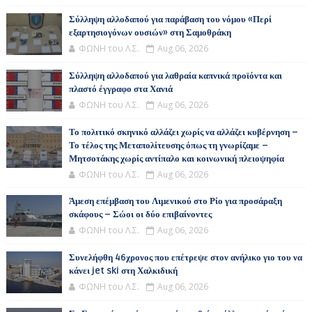
Σύλληψη αλλοδαπού για παράβαση του νόμου «Περί
εξαρτησιογόνων ουσιών» στη Σαμοθράκη
ΦΩΝΗ του Λ.Σ.
Aug 06, 2026
Σύλληψη αλλοδαπού για λαθραία καπνικά προϊόντα και
πλαστό έγγραφο στα Χανιά
ΦΩΝΗ του Λ.Σ.
Aug 06, 2026
Το πολιτικό σκηνικό αλλάζει χωρίς να αλλάζει κυβέρνηση –
Το τέλος της Μεταπολίτευσης όπως τη γνωρίζαμε –
Μητσοτάκης χωρίς αντίπαλο και κοινωνική πλειοψηφία
ΦΩΝΗ του Λ.Σ.
Aug 06, 2026
Άμεση επέμβαση του Λιμενικού στο Ρίο για προσάραξη
σκάφους – Σώοι οι δύο επιβαίνοντες
ΦΩΝΗ του Λ.Σ.
Aug 06, 2026
Συνελήφθη 46χρονος που επέτρεψε στον ανήλικο γιο του να
κάνει jet ski στη Χαλκιδική
ΦΩΝΗ του Λ.Σ.
Aug 06, 2026