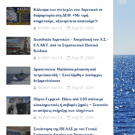
Κάλεσμα των στελεχών του Λιμενικού σε
διαμαρτυρία στη ΔΕΘ: «Με τιμή
υπηρετούμε, αξιοπρέπεια απαιτούμε!»
ΦΩΝΗ του Λ.Σ.
Aug 07, 2026
Δωσιδικία Λιμενικών - Απεμπλοκή του Λ.Σ.-
ΕΛ.ΑΚΤ. από το Στρατιωτικό Ποινικό
Κώδικα
ΦΩΝΗ του Λ.Σ.
Aug 07, 2026
Δραπετσώνα: Θαλάσσια ρύπανση από
πετρελαιοειδή – Συνελήφθη ο πλοίαρχος
δεξαμενόπλοιου
ΦΩΝΗ του Λ.Σ.
Aug 07, 2026
Πόρτο Γερμενό: Πάνω από 100 σπίτια με
ολοκληρωτικές ή σοβαρές ζημιές – Ξεκινούν
οι αιτήσεις στήριξης των πληγέντων
ΦΩΝΗ του Λ.Σ.
Aug 07, 2026
Συνάντηση της ΠΕΑΛΣ με τον Γενικό
Γραμματέα Αιγαίου και Νησιωτικής