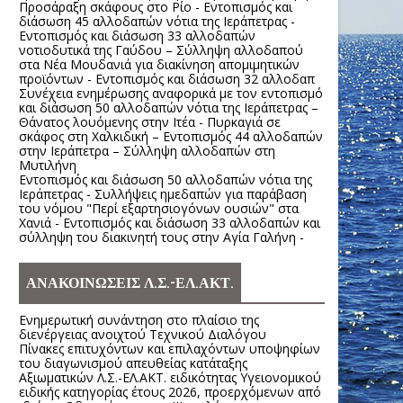
Προσάραξη σκάφους στο Ρίο - Εντοπισμός και
διάσωση 45 αλλοδαπών νότια της Ιεράπετρας -
Εντοπισμός και διάσωση 33 αλλοδαπών
νοτιοδυτικά της Γαύδου – Σύλληψη αλλοδαπού
στα Νέα Μουδανιά για διακίνηση απομιμητικών
προϊόντων - Εντοπισμός και διάσωση 32 αλλοδαπ
Συνέχεια ενημέρωσης αναφορικά με τον εντοπισμό
και διάσωση 50 αλλοδαπών νότια της Ιεράπετρας –
Θάνατος λουόμενης στην Ιτέα - Πυρκαγιά σε
σκάφος στη Χαλκιδική – Εντοπισμός 44 αλλοδαπών
στην Ιεράπετρα – Σύλληψη αλλοδαπών στη
Μυτιλήνη
Εντοπισμός και διάσωση 50 αλλοδαπών νότια της
Ιεράπετρας - Συλλήψεις ημεδαπών για παράβαση
του νόμου "Περί εξαρτησιογόνων ουσιών" στα
Χανιά - Εντοπισμός και διάσωση 33 αλλοδαπών και
σύλληψη του διακινητή τους στην Αγία Γαλήνη -
ΑΝΑΚΟΙΝΩΣΕΙΣ Λ.Σ.-ΕΛ.ΑΚΤ.
Ενημερωτική συνάντηση στο πλαίσιο της
διενέργειας ανοιχτού Τεχνικού Διαλόγου
Πίνακες επιτυχόντων και επιλαχόντων υποψηφίων
του διαγωνισμού απευθείας κατάταξης
Αξιωματικών Λ.Σ.-ΕΛ.ΑΚΤ. ειδικότητας Υγειονομικού
ειδικής κατηγορίας έτους 2026, προερχόμενων από