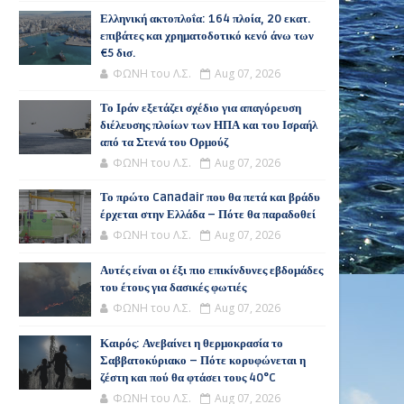
Ελληνική ακτοπλοΐα: 164 πλοία, 20 εκατ.
επιβάτες και χρηματοδοτικό κενό άνω των
€5 δισ.
ΦΩΝΗ του Λ.Σ.
Aug 07, 2026
Το Ιράν εξετάζει σχέδιο για απαγόρευση
διέλευσης πλοίων των ΗΠΑ και του Ισραήλ
από τα Στενά του Ορμούζ
ΦΩΝΗ του Λ.Σ.
Aug 07, 2026
Το πρώτο Canadair που θα πετά και βράδυ
έρχεται στην Ελλάδα – Πότε θα παραδοθεί
ΦΩΝΗ του Λ.Σ.
Aug 07, 2026
Αυτές είναι οι έξι πιο επικίνδυνες εβδομάδες
του έτους για δασικές φωτιές
ΦΩΝΗ του Λ.Σ.
Aug 07, 2026
Καιρός: Ανεβαίνει η θερμοκρασία το
Σαββατοκύριακο – Πότε κορυφώνεται η
ζέστη και πού θα φτάσει τους 40°C
ΦΩΝΗ του Λ.Σ.
Aug 07, 2026