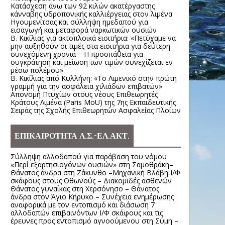
Κατάσχεση άνω των 92 κιλών ακατέργαστης
κάνναβης υδροπονικής καλλιέργειας στον λιμένα
Ηγουμενίτσας και σύλληψη ημεδαπού για
εισαγωγή και μεταφορά ναρκωτικών ουσιών
Β. Κικίλιας για ακτοπλοϊκά εισιτήρια: «Πετύχαμε να
μην αυξηθούν οι τιμές στα εισιτήρια για δεύτερη
συνεχόμενη χρονιά – Η προσπάθεια για
συγκράτηση και μείωση των τιμών συνεχίζεται εν
μέσω πολέμου»
Β. Κικίλιας από Κυλλήνη: «Το Λιμενικό στην πρώτη
γραμμή για την ασφάλεια χιλιάδων επιβατών»
Απονομή Πτυχίων στους νέους Επιθεωρητές
Κράτους Λιμένα (Paris MoU) της 7ης Εκπαιδευτικής
Σειράς της Σχολής Επιθεωρητών Ασφαλείας Πλοίων
ΕΠΙΚΑΙΡΟΤΗΤΑ Λ.Σ.-ΕΛ.ΑΚΤ.
Σύλληψη αλλοδαπού για παράβαση του νόμου
«Περί εξαρτησιογόνων ουσιών» στη Σαμοθράκη–
Θάνατος άνδρα στη Ζάκυνθο –Μηχανική Βλάβη Ι/Φ
σκάφους στους Οθωνούς – Διακομιδές ασθενών
Θάνατος γυναίκας στη Χερσόνησο – Θάνατος
άνδρα στον Άγιο Κήρυκο – Συνέχεια ενημέρωσης
αναφορικά με τον εντοπισμό και διάσωση 7
αλλοδαπών επιβαινόντων Ι/Φ σκάφους και τις
έρευνες προς εντοπισμό αγνοούμενου στη Σύμη –