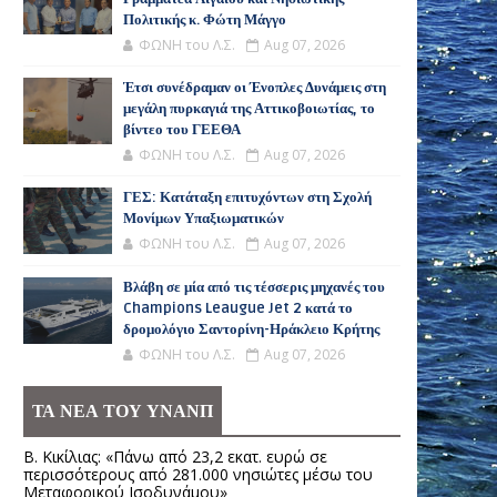
Πολιτικής κ. Φώτη Μάγγο
ΦΩΝΗ του Λ.Σ.
Aug 07, 2026
Έτσι συνέδραμαν οι Ένοπλες Δυνάμεις στη
μεγάλη πυρκαγιά της Αττικοβοιωτίας, το
βίντεο του ΓΕΕΘΑ
ΦΩΝΗ του Λ.Σ.
Aug 07, 2026
ΓΕΣ: Κατάταξη επιτυχόντων στη Σχολή
Μονίμων Υπαξιωματικών
ΦΩΝΗ του Λ.Σ.
Aug 07, 2026
Βλάβη σε μία από τις τέσσερις μηχανές του
Champions Leaugue Jet 2 κατά το
δρομολόγιο Σαντορίνη-Ηράκλειο Κρήτης
ΦΩΝΗ του Λ.Σ.
Aug 07, 2026
ΤΑ ΝΕΑ ΤΟΥ ΥΝΑΝΠ
Β. Κικίλιας: «Πάνω από 23,2 εκατ. ευρώ σε
περισσότερους από 281.000 νησιώτες μέσω του
Μεταφορικού Ισοδυνάμου»