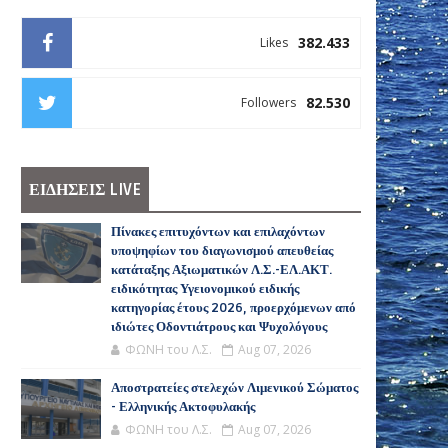
382.433
Likes
82.530
Followers
ΕΙΔΗΣΕΙΣ LIVE
Πίνακες επιτυχόντων και επιλαχόντων
υποψηφίων του διαγωνισμού απευθείας
κατάταξης Αξιωματικών Λ.Σ.-ΕΛ.ΑΚΤ.
ειδικότητας Υγειονομικού ειδικής
κατηγορίας έτους 2026, προερχόμενων από
ιδιώτες Οδοντιάτρους και Ψυχολόγους
ΦΩΝΗ του Λ.Σ.
Aug 07, 2026
Αποστρατείες στελεχών Λιμενικού Σώματος
- Ελληνικής Ακτοφυλακής
ΦΩΝΗ του Λ.Σ.
Aug 07, 2026