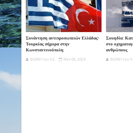
Συνάντηση αντιπροσωπειών Ελλάδας-
Σουηδία: Κατ
Τουρκίας σήμερα στην
στο οχηματαγ
Κωνσταντινούπολη
ανθρώπους
ΦΩΝΗ του Λ.Σ.
Nov 06, 2024
ΦΩΝΗ του Λ.