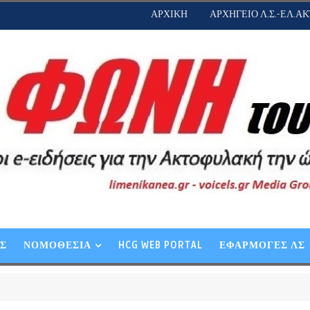
ΑΡΧΙΚΗ
ΑΡΧΗΓΕΙΟ Λ.Σ.-ΕΛ.ΑΚ
ΕΣ
ΝΟΜΟΘΕΣΙΑ
HCG WEB PORTAL
ΕΦΑΡΜΟΓΕΣ ΛΣ