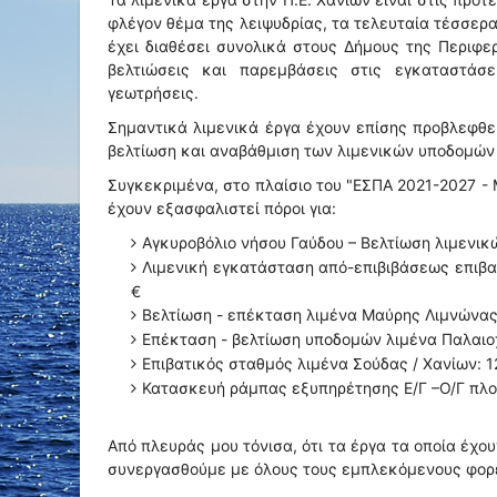
φλέγον θέμα της λειψυδρίας, τα τελευταία τέσσερα
έχει διαθέσει συνολικά στους Δήμους της Περιφε
βελτιώσεις και παρεμβάσεις στις εγκαταστάσ
γεωτρήσεις.
Σημαντικά λιμενικά έργα έχουν επίσης προβλεφθεί
βελτίωση και αναβάθμιση των λιμενικών υποδομών 
Συγκεκριμένα, στο πλαίσιο του "ΕΣΠΑ 2021-2027
έχουν εξασφαλιστεί πόροι για:
Αγκυροβόλιο νήσου Γαύδου – Βελτίωση λιμενικ
Λιμενική εγκατάσταση από-επιβιβάσεως επιβα
€
Βελτίωση - επέκταση λιμένα Μαύρης Λιμνώνας
Επέκταση - βελτίωση υποδομών λιμένα Παλαιο
Επιβατικός σταθμός λιμένα Σούδας / Χανίων: 1
Κατασκευή ράμπας εξυπηρέτησης Ε/Γ –Ο/Γ πλο
Από πλευράς μου τόνισα, ότι τα έργα τα οποία έχ
συνεργασθούμε με όλους τους εμπλεκόμενους φορεί