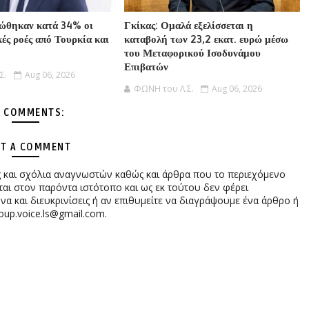
ιώθηκαν κατά 34% οι
Γκίκας: Ομαλά εξελίσσεται η
ές ροές από Τουρκία και
καταβολή των 23,2 εκατ. ευρώ μέσω
του Μεταφορικού Ισοδυνάμου
Επιβατών
Σ.
Aug 06, 2026
ΦΩΝΗ του Λ.Σ.
Aug 06, 2026
 COMMENTS:
T A COMMENT
ες και σχόλια αναγνωστών καθώς και άρθρα που το περιεχόμενο
αι στον παρόντα ιστότοπο και ως εκ τούτου δεν φέρει
 και διευκρινίσεις ή αν επιθυμείτε να διαγράψουμε ένα άρθρο ή
oup.voice.ls@gmail.com.