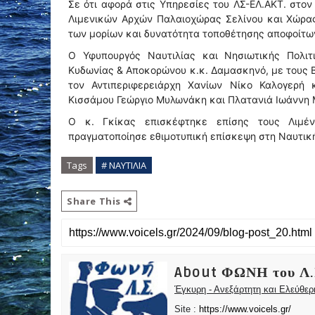
Σε ότι αφορά στις Υπηρεσίες του ΛΣ-ΕΛ.ΑΚΤ. στον
Λιμενικών Αρχών Παλαιοχώρας Σελίνου και Χώρα
των μορίων και δυνατότητα τοποθέτησης αποφοίτω
Ο Υφυπουργός Ναυτιλίας και Νησιωτικής Πολιτ
Κυδωνίας & Αποκορώνου κ.κ. Δαμασκηνό, με τους 
τον Αντιπεριφερειάρχη Χανίων Νίκο Καλογερή
Κισσάμου Γεώργιο Μυλωνάκη και Πλατανιά Ιωάννη
Ο κ. Γκίκας επισκέφτηκε επίσης τους Λιμέν
πραγματοποίησε εθιμοτυπική επίσκεψη στη Ναυτικ
Tags
# ΝΑΥΤΙΛΙΑ
Share This
About ΦΩΝΗ του Λ.
Έγκυρη - Ανεξάρτητη και Ελεύθε
Site :
https://www.voicels.gr/