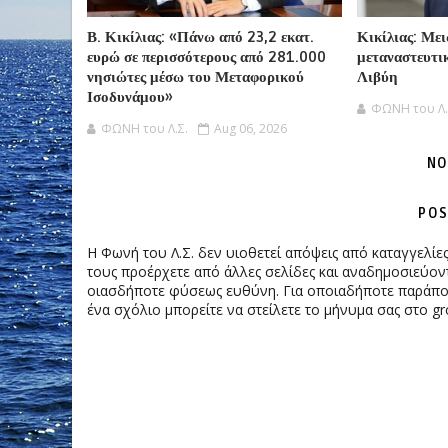
Β. Κικίλιας: «Πάνω από 23,2 εκατ.
Κικίλιας: Με
ευρώ σε περισσότερους από 281.000
μεταναστευτικ
νησιώτες μέσω του Μεταφορικού
Λιβύη
Ισοδυνάμου»
ΦΩΝΗ του Λ.
ΦΩΝΗ του Λ.Σ.
Aug 06, 2026
NO
POS
Η Φωνή του Λ.Σ. δεν υιοθετεί απόψεις από καταγγελί
τους προέρχετε από άλλες σελίδες και αναδημοσιεύοντ
οιασδήποτε φύσεως ευθύνη. Για οποιαδήποτε παράπονα
ένα σχόλιο μπορείτε να στείλετε το μήνυμα σας στο gr