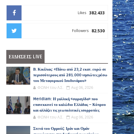
382.433
Likes
82.530
Followers
ΕΙΔΗΣΕΙΣ LIVE
Β. Κικίλιας: «Πάνω από 23,2 εκατ. ευρώ σε
περισσότερους από 281.000 νησιώτες μέσω
του Μεταφορικού Ισοδυνάμου»
ΦΩΝΗ του Λ.Σ.
Aug 06, 2026
Meridiam: Η γαλλική «σφραγίδα» που
επανεκκινεί το καλώδιο Ελλάδας – Κύπρου
και αλλάζει τις γεωπολιτικές ισορροπίες
ΦΩΝΗ του Λ.Σ.
Aug 06, 2026
Στενά του Ορμούζ: Ιράν και Ομάν