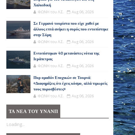
Χαλκιδική
ΦΩΝΗ του Λ.Σ.
Aug 06, 2026
Σε Γερμανό τουρίστα που είχε χαθεί με
άλλους επτά ανήκει η σορός που εντοπίστηκε
στην Σύμη
ΦΩΝΗ του Λ.Σ.
Aug 06, 2026
Εντοπίστηκαν 40 μετανάστες νότια της
Ιεράπετρας
ΦΩΝΗ του Λ.Σ.
Aug 06, 2026
Πυρ ομαδόν Εποχικών σε Τουρνά:
«Διαφημίζεις ότι έχεις κόσμο, αλλά τιμωρείς
τους πυροσβέστες»
ΦΩΝΗ του Λ.Σ.
Aug 06, 2026
ΤΑ ΝΕΑ ΤΟΥ ΥΝΑΝΠ
Loading...