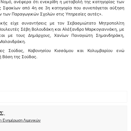
 Νομό, ανέφερα ότι ενεκρίθη η μεταβολή της κατηγορίας των
ς Σφακίων από 4η σε 3η κατηγορία που συνεπάγεται αύξηση
ν των Παραγωγικών Σχολών στις Υπηρεσίες αυτές».
ικής είχε συναντήσεις με τον Σεβασμιώτατο Μητροπολίτη
Βουλευτές Σέβη Βολουδάκη και Αλέξανδρο Μαρκογιαννάκη, με
 και με τους Δημάρχους, Χανίων Παναγιώτη Σημανδηράκη,
 Μαλανδράκη.
ες Σούδας, Καβονησίου Κισσάμου και Κολυμβαρίου ενώ
ή Βάση της Σούδας.
Σ.
ρη Ενημέρωση Λιμενικών