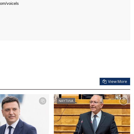
com/voicels
View More
ΝΑΥΤΙΛΙΑ