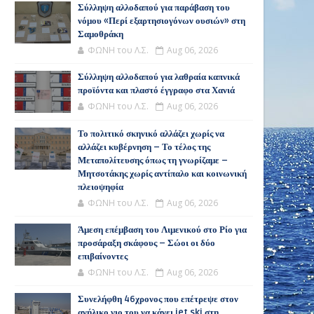
Σύλληψη αλλοδαπού για παράβαση του
νόμου «Περί εξαρτησιογόνων ουσιών» στη
Σαμοθράκη
ΦΩΝΗ του Λ.Σ.
Aug 06, 2026
Σύλληψη αλλοδαπού για λαθραία καπνικά
προϊόντα και πλαστό έγγραφο στα Χανιά
ΦΩΝΗ του Λ.Σ.
Aug 06, 2026
Το πολιτικό σκηνικό αλλάζει χωρίς να
αλλάζει κυβέρνηση – Το τέλος της
Μεταπολίτευσης όπως τη γνωρίζαμε –
Μητσοτάκης χωρίς αντίπαλο και κοινωνική
πλειοψηφία
ΦΩΝΗ του Λ.Σ.
Aug 06, 2026
Άμεση επέμβαση του Λιμενικού στο Ρίο για
προσάραξη σκάφους – Σώοι οι δύο
επιβαίνοντες
ΦΩΝΗ του Λ.Σ.
Aug 06, 2026
Συνελήφθη 46χρονος που επέτρεψε στον
ανήλικο γιο του να κάνει jet ski στη