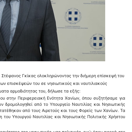
ς Στέφανος Γκίκας ολοκληρώνοντας την διήμερη επίσκεψή του
των επισκέψεών του σε νησιωτικούς και ναυτιλιακούς
ματα αρμοδιότητας του, δήλωσε τα εξής:
ου στην Περιφερειακή Ενότητα Χανίων, όπου συζητήσαμε για
ν δρομολογηθεί από το Υπουργείο Ναυτιλίας και Νησιωτικής
τατέθηκαν από τους Αιρετούς και τους Φορείς των Χανίων. Τα
η του Υπουργού Ναυτιλίας και Νησιωτικής Πολιτικής Χρήστου
τεραιότητες της νησιωτικής μας πολιτικής, ενώ όσον αφορά στο