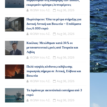
συμφώνησαν στη διαδρομή των πλοίων,
εκκρεμούν κρίσιμες λεπτομέρειες
ΦΩΝΗ του Λ.Σ.
Aug 06, 2026
Πυρόπληκτοι: Όλα τα μέτρα στήριξης για
Δυτική Αττική και Βοιωτία – Επιδόματα
έως 6.000 ευρώ
ΦΩΝΗ του Λ.Σ.
Aug 06, 2026
Κικίλιας: Μειώθηκαν κατά 34% οι
μεταναστευτικές ροές από Τουρκία και
Λιβύη
ΦΩΝΗ του Λ.Σ.
Aug 06, 2026
Πολύ υψηλός κίνδυνος εκδήλωσης
πυρκαγιάς σήμερα σε Αττική, Εύβοια και
Βοιωτία
ΦΩΝΗ του Λ.Σ.
Aug 06, 2026
Τα λιμάνια με ακτοπλοϊκά εισιτήρια από 3
ευρώ
ΦΩΝΗ του Λ.Σ.
Aug 06, 2026