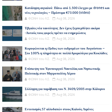
Κατάληψη αιγιαλού: Πάνω από 1.500 έλεγχοι με drones και
νέες τεχνολογίες – Πρόστιμα €73.000 (video)
ΦΩΝΗ του Λ.Σ.
Aug 08, 2026
Έβγαλες νέα ταυτότητα; Δεν έχεις ξεμπερδέψει ακόμα
-Αυτούς τους φορείς πρέπει να ενημερώσεις
ΦΩΝΗ του Λ.Σ.
Aug 08, 2026
Κορυφώνεται η έξοδος των εκδρομέων του Αυγούστου –
Στο 100% η πληρότητα σε πολλά δρομολόγια για Κυκλάδες
ΦΩΝΗ του Λ.Σ.
Aug 08, 2026
Επίσκεψη του Υφυπουργού Ναυτιλίας και Νησιωτικής
Πολιτικής στον Μητροπολίτη Λέρου
ΦΩΝΗ του Λ.Σ.
Aug 08, 2026
Σύλληψη για παράβαση του Ν. 3409/2005 στην Κάλυμνο
ΦΩΝΗ του Λ.Σ.
Aug 08, 2026
Εντοπισμός 57 αλλοδαπών στους Καλούς Λιμένες