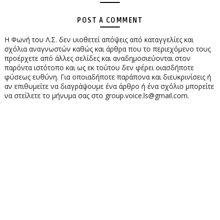
POST A COMMENT
Η Φωνή του Λ.Σ. δεν υιοθετεί απόψεις από καταγγελίες και
σχόλια αναγνωστών καθώς και άρθρα που το περιεχόμενο τους
προέρχετε από άλλες σελίδες και αναδημοσιεύονται στον
παρόντα ιστότοπο και ως εκ τούτου δεν φέρει οιασδήποτε
φύσεως ευθύνη. Για οποιαδήποτε παράπονα και διευκρινίσεις ή
αν επιθυμείτε να διαγράψουμε ένα άρθρο ή ένα σχόλιο μπορείτε
να στείλετε το μήνυμα σας στο group.voice.ls@gmail.com.