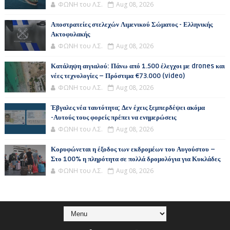
ΦΩΝΗ του Λ.Σ.
Aug 08, 2026
Αποστρατείες στελεχών Λιμενικού Σώματος - Ελληνικής
Ακτοφυλακής
ΦΩΝΗ του Λ.Σ.
Aug 08, 2026
Κατάληψη αιγιαλού: Πάνω από 1.500 έλεγχοι με drones και
νέες τεχνολογίες – Πρόστιμα €73.000 (video)
ΦΩΝΗ του Λ.Σ.
Aug 08, 2026
Έβγαλες νέα ταυτότητα; Δεν έχεις ξεμπερδέψει ακόμα
-Αυτούς τους φορείς πρέπει να ενημερώσεις
ΦΩΝΗ του Λ.Σ.
Aug 08, 2026
Κορυφώνεται η έξοδος των εκδρομέων του Αυγούστου –
Στο 100% η πληρότητα σε πολλά δρομολόγια για Κυκλάδες
ΦΩΝΗ του Λ.Σ.
Aug 08, 2026