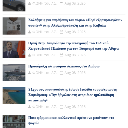
ΦΩΝΗ του Λ.Σ.
Aug 08, 2026
Συλλήψεις για παράβαση του νόμου «Περί εξαρτησιογόνων
ουσιών» στην Αλεξανδρούπολη και στην Καβάλα
ΦΩΝΗ του Λ.Σ.
Aug 08, 2026
Οργή στην Τουρκία για την υπογραφή του Ειδικού
Χωροταξικού Πλαίσιου για τον Τουρισμό από την Αθήνα
ΦΩΝΗ του Λ.Σ.
Aug 08, 2026
Προσάραξη ιστιοφόρου σκάφους στο Λαύριο
ΦΩΝΗ του Λ.Σ.
Aug 08, 2026
21χρονος ναυαγοσώστης έσωσε Ιταλίδα τουρίστρια στη
Σαμοθράκη: «Την έβγαλαν στη στεριά σε ημιλιπόθυμη
κατάσταση»
ΦΩΝΗ του Λ.Σ.
Aug 08, 2026
Ποια φάρμακα και καλλυντικά πρέπει να μπαίνουν στο
ψυγείο