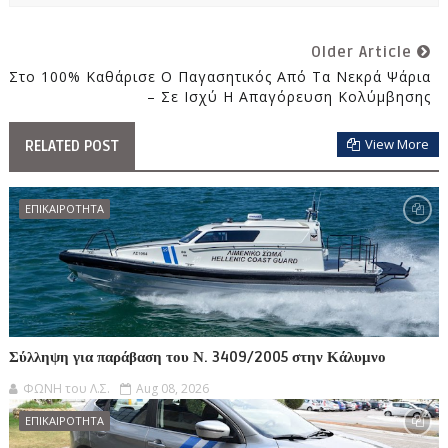
Older Article
Στο 100% Καθάρισε Ο Παγασητικός Από Τα Νεκρά Ψάρια
– Σε Ισχύ Η Απαγόρευση Κολύμβησης
View More
RELATED POST
ΕΠΙΚΑΙΡΟΤΗΤΑ
Σύλληψη για παράβαση του Ν. 3409/2005 στην Κάλυμνο
ΦΩΝΗ του Λ.Σ.
Aug 08, 2026
ΕΠΙΚΑΙΡΟΤΗΤΑ