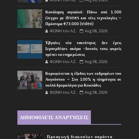
Κατάληψη αιγιαλού: Πάνω από 1.500
έλεγχοι με drones και νέες τεχνολογίες –
Πρόστιμα €73.000 (video)
ΦΩΝΗ του Λ.Σ.
Aug 08, 2026
Έβγαλες νέα ταυτότητα; Δεν έχεις
ξεμπερδέψει ακόμα -Αυτούς τους φορείς
πρέπει να ενημερώσεις
ΦΩΝΗ του Λ.Σ.
Aug 08, 2026
Κορυφώνεται η έξοδος των εκδρομέων του
Αυγούστου – Στο 100% η πληρότητα σε
πολλά δρομολόγια για Κυκλάδες
ΦΩΝΗ του Λ.Σ.
Aug 08, 2026
ΔΗΜΟΦΙΛΕΊΣ ΑΝΑΡΤΉΣΕΙΣ
Προαγωγή διακοσίων σαράντα