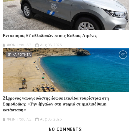
Εντοπισμός 57 αλλοδαπών στους Καλούς Λιμένες
ΦΩΝΗ του Λ.Σ.
Aug 08, 2026
ΕΠΙΚΑΙΡΟΤΗΤΑ
21χρονος ναυαγοσώστης έσωσε Ιταλίδα τουρίστρια στη
Σαμοθράκη: «Την έβγαλαν στη στεριά σε ημιλιπόθυμη
κατάσταση»
ΦΩΝΗ του Λ.Σ.
Aug 08, 2026
NO COMMENTS: