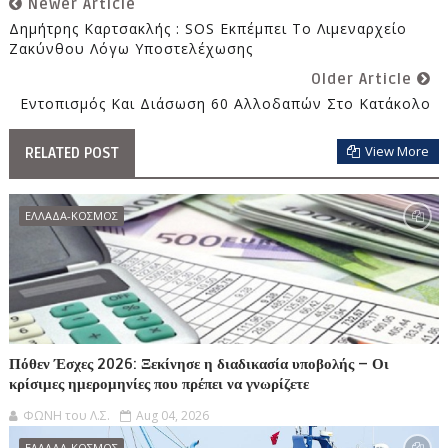
Newer Article
Δημήτρης Καρτσακλής : SOS Εκπέμπει Το Λιμεναρχείο
Ζακύνθου Λόγω Υποστελέχωσης
Older Article
Εντοπισμός Και Διάσωση 60 Αλλοδαπών Στο Κατάκολο
View More
RELATED POST
ΕΛΛΑΔΑ-ΚΟΣΜΟΣ
Πόθεν Έσχες 2026: Ξεκίνησε η διαδικασία υποβολής – Οι
κρίσιμες ημερομηνίες που πρέπει να γνωρίζετε
ΦΩΝΗ του Λ.Σ.
Aug 04, 2026
ΕΛΛΑΔΑ-ΚΟΣΜΟΣ