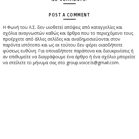
POST A COMMENT
Η Φωνή του Λ.Σ. δεν υιοθετεί απόψεις από καταγγελίες και
σχόλια αναγνωστών καθώς και άρθρα που το περιεχόμενο τους
προέρχετε από άλλες σελίδες και αναδημοσιεύονται στον
παρόντα ιστότοπο και ως εκ τούτου δεν φέρει οιασδήποτε
φύσεως ευθύνη. Για οποιαδήποτε παράπονα και διευκρινίσεις ή
αν επιθυμείτε να διαγράψουμε ένα άρθρο ή ένα σχόλιο μπορείτε
να στείλετε το μήνυμα σας στο group.voice.ls@gmail.com.