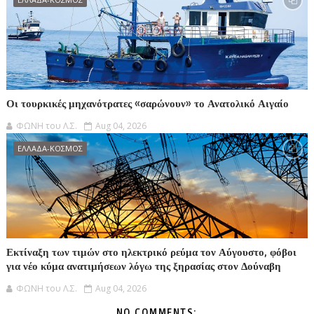
Οι τουρκικές μηχανότρατες «σαρώνουν» το Ανατολικό Αιγαίο
ΦΩΝΗ του Λ.Σ.
Aug 04, 2026
ΕΛΛΑΔΑ-ΚΟΣΜΟΣ
Εκτίναξη των τιμών στο ηλεκτρικό ρεύμα τον Αύγουστο, φόβοι
για νέο κύμα ανατιμήσεων λόγω της ξηρασίας στον Δούναβη
ΦΩΝΗ του Λ.Σ.
Aug 04, 2026
NO COMMENTS: