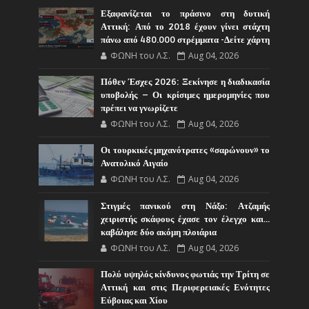
Εξαφανίζεται το πράσινο στη δυτική
Αττική: Από το 2018 έχουν γίνει στάχτη
πάνω από 480.000 στρέμματα -Δείτε χάρτη
ΦΩΝΗ του Λ.Σ.
Aug 04, 2026
Πόθεν Έσχες 2026: Ξεκίνησε η διαδικασία
υποβολής – Οι κρίσιμες ημερομηνίες που
πρέπει να γνωρίζετε
ΦΩΝΗ του Λ.Σ.
Aug 04, 2026
Οι τουρκικές μηχανότρατες «σαρώνουν» το
Ανατολικό Αιγαίο
ΦΩΝΗ του Λ.Σ.
Aug 04, 2026
Στιγμές πανικού στη Νάξο: Ατζαμής
χειριστής σκάφους έχασε τον έλεγχο και...
καβάλησε δύο ακόμη πλοιάρια
ΦΩΝΗ του Λ.Σ.
Aug 04, 2026
Πολύ υψηλός κίνδυνος φωτιάς την Τρίτη σε
Αττική και στις Περιφερειακές Ενότητες
Εύβοιας και Χίου