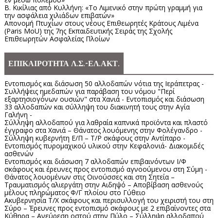
Β. Κικίλιας από Κυλλήνη: «Το Λιμενικό στην πρώτη γραμμή για
την ασφάλεια χιλιάδων επιβατών»
Απονομή Πτυχίων στους νέους Επιθεωρητές Κράτους Λιμένα
(Paris MoU) της 7ης Εκπαιδευτικής Σειράς της Σχολής
Επιθεωρητών Ασφαλείας Πλοίων
ΕΠΙΚΑΙΡΟΤΗΤΑ Λ.Σ.-ΕΛ.ΑΚΤ.
Εντοπισμός και διάσωση 50 αλλοδαπών νότια της Ιεράπετρας -
Συλλήψεις ημεδαπών για παράβαση του νόμου "Περί
εξαρτησιογόνων ουσιών" στα Χανιά - Εντοπισμός και διάσωση
33 αλλοδαπών και σύλληψη του διακινητή τους στην Αγία
Γαλήνη -
Σύλληψη αλλοδαπού για λαθραία καπνικά προϊόντα και πλαστό
έγγραφο στα Χανιά – Θάνατος λουόμενης στην Φολέγανδρο -
Σύλληψη κυβερνήτη Ε/Π – Τ/Ρ σκάφους στην Αντίπαρο -
Εντοπισμός πυρομαχικού υλικού στην Κεφαλονιά- Διακομιδές
ασθενών
Εντοπισμός και διάσωση 7 αλλοδαπών επιβαινόντων Ι/Φ
σκάφους και έρευνες προς εντοπισμό αγνοούμενου στη Σύμη -
Θάνατος λουομένων στις Οινούσσες και στη Σητεία –
Τραυματισμός αλιεργάτη στην Αιδηψό – Αποβίβαση ασθενούς
μέλους πληρώματος Φ/Γ πλοίου στο Γύθειο
Ακυβερνησία Τ/Χ σκάφους και περισυλλογή του χειριστή του στη
Σύρο – Έρευνες προς εντοπισμό σκάφους με 2 επιβαίνοντες στα
Κύθηρα – Ανεύρεση οστού στην Πύλο – Σύλληψη αλλοδαπού