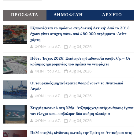
ΠΡΌΣΦΑΤΑ
ΔΗΜΟΦΙΛΉ
ΑΡΧΕΊΟ
Εξαφανίζεται το πράσινο στη δυτική Αττική: Από το 2018
έχουν γίνει στάχτη πάνω από 480.000 στρέμματα -Δείτε
χάρτη
ΦΩΝΗ του Λ.Σ.
Aug 04, 2026
Πόθεν Έσχες 2026: Ξεκίνησε η διαδικασία υποβολής – Οι
κρίσιμες ημερομηνίες που πρέπει να γνωρίζετε
ΦΩΝΗ του Λ.Σ.
Aug 04, 2026
Οι τουρκικές μηχανότρατες «σαρώνουν» το Ανατολικό
Αιγαίο
ΦΩΝΗ του Λ.Σ.
Aug 04, 2026
Στιγμές πανικού στη Νάξο: Ατζαμής χειριστής σκάφους έχασε
τον έλεγχο και... καβάλησε δύο ακόμη πλοιάρια
ΦΩΝΗ του Λ.Σ.
Aug 04, 2026
Πολύ υψηλός κίνδυνος φωτιάς την Τρίτη σε Αττική και στις