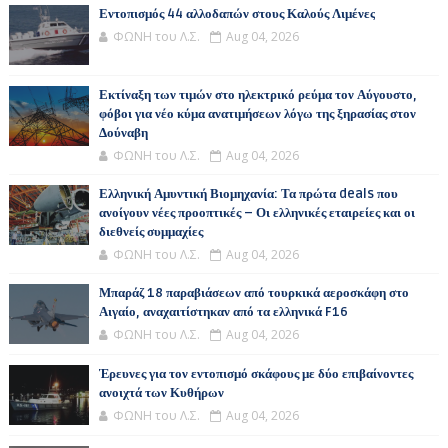
Εντοπισμός 44 αλλοδαπών στους Καλούς Λιμένες
ΦΩΝΗ του Λ.Σ.
Aug 04, 2026
Εκτίναξη των τιμών στο ηλεκτρικό ρεύμα τον Αύγουστο,
φόβοι για νέο κύμα ανατιμήσεων λόγω της ξηρασίας στον
Δούναβη
ΦΩΝΗ του Λ.Σ.
Aug 04, 2026
Ελληνική Αμυντική Βιομηχανία: Τα πρώτα deals που
ανοίγουν νέες προοπτικές – Οι ελληνικές εταιρείες και οι
διεθνείς συμμαχίες
ΦΩΝΗ του Λ.Σ.
Aug 04, 2026
Μπαράζ 18 παραβιάσεων από τουρκικά αεροσκάφη στο
Αιγαίο, αναχαιτίστηκαν από τα ελληνικά F16
ΦΩΝΗ του Λ.Σ.
Aug 04, 2026
Έρευνες για τον εντοπισμό σκάφους με δύο επιβαίνοντες
ανοιχτά των Κυθήρων
ΦΩΝΗ του Λ.Σ.
Aug 04, 2026