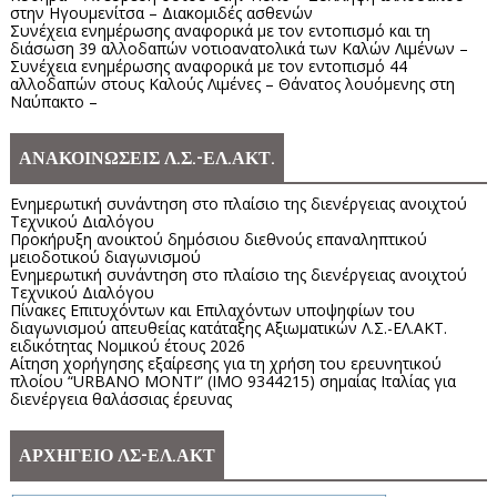
στην Ηγουμενίτσα – Διακομιδές ασθενών
Συνέχεια ενημέρωσης αναφορικά με τον εντοπισμό και τη
διάσωση 39 αλλοδαπών νοτιοανατολικά των Καλών Λιμένων –
Συνέχεια ενημέρωσης αναφορικά με τον εντοπισμό 44
αλλοδαπών στους Καλούς Λιμένες – Θάνατος λουόμενης στη
Ναύπακτο –
ΑΝΑΚΟΙΝΩΣΕΙΣ Λ.Σ.-ΕΛ.ΑΚΤ.
Ενημερωτική συνάντηση στο πλαίσιο της διενέργειας ανοιχτού
Τεχνικού Διαλόγου
Προκήρυξη ανοικτού δημόσιου διεθνούς επαναληπτικού
μειοδοτικού διαγωνισμού
Ενημερωτική συνάντηση στο πλαίσιο της διενέργειας ανοιχτού
Τεχνικού Διαλόγου
Πίνακες Επιτυχόντων και Επιλαχόντων υποψηφίων του
διαγωνισμού απευθείας κατάταξης Αξιωματικών Λ.Σ.-ΕΛ.ΑΚΤ.
ειδικότητας Νομικού έτους 2026
Αίτηση χορήγησης εξαίρεσης για τη χρήση του ερευνητικού
πλοίου “URBANO MONTI” (IMO 9344215) σημαίας Ιταλίας για
διενέργεια θαλάσσιας έρευνας
ΑΡΧΗΓΕΙΟ ΛΣ-ΕΛ.ΑΚΤ