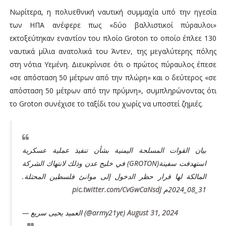
Νωρίτερα, η πολυεθνική ναυτική συμμαχία υπό την ηγεσία
των ΗΠΑ ανέφερε πως «δύο βαλλιστικοί πύραυλοι»
εκτοξεύτηκαν εναντίον του πλοίο Groton το οποίο έπλεε 130
ναυτικά μίλια ανατολικά του Άντεν, της μεγαλύτερης πόλης
στη νότια Υεμένη. Διευκρίνισε ότι ο πρώτος πύραυλος έπεσε
«σε απόσταση 50 μέτρων από την πλώρη» και ο δεύτερος «σε
απόσταση 50 μέτρων από την πρύμνη», συμπληρώνοντας ότι
το Groton συνέχισε το ταξίδι του χωρίς να υποστεί ζημιές.
بيان القوات المسلحة اليمنية بشأن تنفيذ عملية عسكرية
استهدفت سفينة(GROTON) في خليج عدن وذلك لانتهاك الشركة
المالكة لها قرار حظر الدخول إلى موانئ فلسطين المحتلة.
pic.twitter.com/CvGwCaNsdJ
31_08_2024م
— العميد يحيى سريع (@army21ye)
August 31, 2024