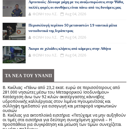
Αρτοποιός: Δίνουμε μάχη με τις αναζωπυρώσεις στην Ψάθα,
πολλές φορές οι συνθήκες είναι πάνω από τις δυνάμεις μας
ΦΩΝΗ του Λ.Σ.
Aug 04, 2026
Περισυλλογή περίπου 50 μεταναστών 19 ναυτικά μίλια
νοτιοδυτικά της Ιεράπετρας
ΦΩΝΗ του Λ.Σ.
Aug 04, 2026
Άκυρο σε χιλιάδες κλήσεις από κάμερες στην Αθήνα
ΦΩΝΗ του Λ.Σ.
Aug 04, 2026
ΤΑ ΝΕΑ ΤΟΥ ΥΝΑΝΠ
Β. Κικίλιας: «Πάνω από 23,2 εκατ. ευρώ σε περισσότερους από
281.000 νησιώτες μέσω του Μεταφορικού Ισοδυνάμου»
Κατάσχεση άνω των 92 κιλών ακατέργαστης κάνναβης
υδροπονικής καλλιέργειας στον λιμένα Ηγουμενίτσας και
σύλληψη ημεδαπού για εισαγωγή και μεταφορά ναρκωτικών
ουσιών
Β. Κικίλιας για ακτοπλοϊκά εισιτήρια: «Πετύχαμε να μην αυξηθούν
οι τιμές στα εισιτήρια για δεύτερη συνεχόμενη χρονιά – Η
προσπάθεια για συγκράτηση και μείωση των τιμών συνεχίζεται
εν μέσω πολέμου»