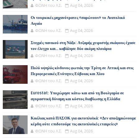
ΦΩΝΗ του Λ.Σ.
Aug 04, 2026
Οι τουρκικές μηχανότρατες «σαρώνουν» το Ανατολικό
Αιγαίο
ΦΩΝΗ του Λ.Σ.
Aug 04, 2026
Στιγμές πανικού στη Νάξο: Ατζαμής χειριστής σκάφους έχασε
τον έλεγχο και... καβάλησε δύο ακόμη πλοιάρια
ΦΩΝΗ του Λ.Σ.
Aug 04, 2026
Πολύ υψηλός κίνδυνος φωτιάς την Τρίτη σε Αττική και στις
Περιφερειακές Ενότητες Εύβοιας και Χίου
ΦΩΝΗ του Λ.Σ.
Aug 04, 2026
Eurostat: Υποχώρησε κάτω και από τη Βουλγαρία σε
αγοραστική δύναμη και κόστος διαβίωσης η Ελλάδα
ΦΩΝΗ του Λ.Σ.
Aug 04, 2026
Κικίλιας κατά ΠΑΣΟΚ για ακτοπλοϊκά: «Δεν αποζημιώνουμε
κέρδη ούτε επιδοτούμε τις ακτοπλοϊκές εταιρείες»
ΦΩΝΗ του Λ.Σ.
Aug 04, 2026