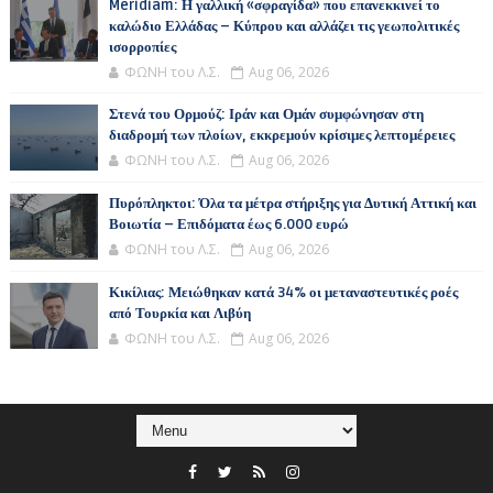
Meridiam: Η γαλλική «σφραγίδα» που επανεκκινεί το
καλώδιο Ελλάδας – Κύπρου και αλλάζει τις γεωπολιτικές
ισορροπίες
ΦΩΝΗ του Λ.Σ.
Aug 06, 2026
Στενά του Ορμούζ: Ιράν και Ομάν συμφώνησαν στη
διαδρομή των πλοίων, εκκρεμούν κρίσιμες λεπτομέρειες
ΦΩΝΗ του Λ.Σ.
Aug 06, 2026
Πυρόπληκτοι: Όλα τα μέτρα στήριξης για Δυτική Αττική και
Βοιωτία – Επιδόματα έως 6.000 ευρώ
ΦΩΝΗ του Λ.Σ.
Aug 06, 2026
Κικίλιας: Μειώθηκαν κατά 34% οι μεταναστευτικές ροές
από Τουρκία και Λιβύη
ΦΩΝΗ του Λ.Σ.
Aug 06, 2026