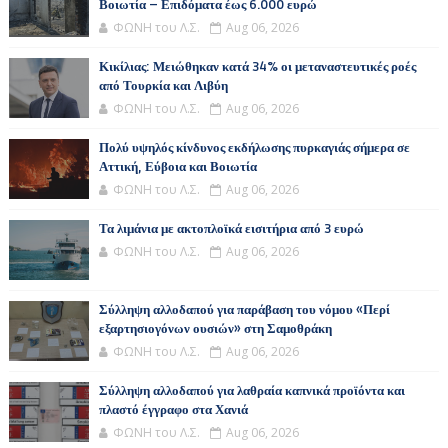
Βοιωτία – Επιδόματα έως 6.000 ευρώ
ΦΩΝΗ του Λ.Σ.
Aug 06, 2026
Κικίλιας: Μειώθηκαν κατά 34% οι μεταναστευτικές ροές
από Τουρκία και Λιβύη
ΦΩΝΗ του Λ.Σ.
Aug 06, 2026
Πολύ υψηλός κίνδυνος εκδήλωσης πυρκαγιάς σήμερα σε
Αττική, Εύβοια και Βοιωτία
ΦΩΝΗ του Λ.Σ.
Aug 06, 2026
Τα λιμάνια με ακτοπλοϊκά εισιτήρια από 3 ευρώ
ΦΩΝΗ του Λ.Σ.
Aug 06, 2026
Σύλληψη αλλοδαπού για παράβαση του νόμου «Περί
εξαρτησιογόνων ουσιών» στη Σαμοθράκη
ΦΩΝΗ του Λ.Σ.
Aug 06, 2026
Σύλληψη αλλοδαπού για λαθραία καπνικά προϊόντα και
πλαστό έγγραφο στα Χανιά
ΦΩΝΗ του Λ.Σ.
Aug 06, 2026