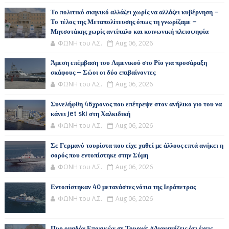
Το πολιτικό σκηνικό αλλάζει χωρίς να αλλάζει κυβέρνηση –
Το τέλος της Μεταπολίτευσης όπως τη γνωρίζαμε –
Μητσοτάκης χωρίς αντίπαλο και κοινωνική πλειοψηφία
ΦΩΝΗ του Λ.Σ.
Aug 06, 2026
Άμεση επέμβαση του Λιμενικού στο Ρίο για προσάραξη
σκάφους – Σώοι οι δύο επιβαίνοντες
ΦΩΝΗ του Λ.Σ.
Aug 06, 2026
Συνελήφθη 46χρονος που επέτρεψε στον ανήλικο γιο του να
κάνει jet ski στη Χαλκιδική
ΦΩΝΗ του Λ.Σ.
Aug 06, 2026
Σε Γερμανό τουρίστα που είχε χαθεί με άλλους επτά ανήκει η
σορός που εντοπίστηκε στην Σύμη
ΦΩΝΗ του Λ.Σ.
Aug 06, 2026
Εντοπίστηκαν 40 μετανάστες νότια της Ιεράπετρας
ΦΩΝΗ του Λ.Σ.
Aug 06, 2026
Πυρ ομαδόν Εποχικών σε Τουρνά: «Διαφημίζεις ότι έχεις