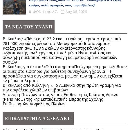
κόσμο, αλλά τιμωρείς τους πυροσβέστες»
ΦΩΝΗ του Λ.Σ.
Aug 06, 2026
ΤΑ ΝΕΑ ΤΟΥ ΥΝΑΝΠ
Β. Κικίλιας: «Πάνω από 23,2 εκατ. ευρώ σε περισσότερους από
281.000 νησιώτες μέσω του Μεταφορικού Ισοδυνάμου»
Κατάσχεση άνω των 92 κιλών ακατέργαστης κάνναβης
υδροπονικής καλλιέργειας στον λιμένα Ηγουμενίτσας και
σύλληψη ημεδαπού για εισαγωγή και μεταφορά ναρκωτικών
ουσιών
Β. Κικίλιας για ακτοπλοϊκά εισιτήρια: «Πετύχαμε να μην αυξηθούν
οι τιμές στα εισιτήρια για δεύτερη συνεχόμενη χρονιά – Η
προσπάθεια για συγκράτηση και μείωση των τιμών συνεχίζεται
εν μέσω πολέμου»
Β. Κικίλιας από Κυλλήνη: «Το Λιμενικό στην πρώτη γραμμή για
την ασφάλεια χιλιάδων επιβατών»
Απονομή Πτυχίων στους νέους Επιθεωρητές Κράτους Λιμένα
(Paris MoU) της 7ης Εκπαιδευτικής Σειράς της Σχολής
Επιθεωρητών Ασφαλείας Πλοίων
ΕΠΙΚΑΙΡΟΤΗΤΑ Λ.Σ.-ΕΛ.ΑΚΤ.