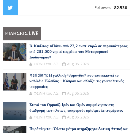
82.530
Followers
ΕΙΔΗΣΕΙΣ LIVE
Β. Κικίλιας: «Πάνω από 23,2 εκατ. ευρώ σε περισσότερους
από 281.000 νησιώτες μέσω του Μεταφορικού
Ισοδυνάμου»
ΦΩΝΗ του Λ.Σ.
Aug 06, 2026
Meridiam: Η γαλλική «σφραγίδα» που επανεκκινεί το
καλώδιο Ελλάδας – Κύπρου και αλλάζει τις γεωπολιτικές
ισορροπίες
ΦΩΝΗ του Λ.Σ.
Aug 06, 2026
Στενά του Ορμούζ: Ιράν και Ομάν συμφώνησαν στη
διαδρομή των πλοίων, εκκρεμούν κρίσιμες λεπτομέρειες
ΦΩΝΗ του Λ.Σ.
Aug 06, 2026
Πυρόπληκτοι: Όλα τα μέτρα στήριξης για Δυτική Αττική και