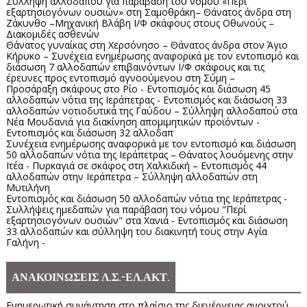
Σύλληψη αλλοδαπού για παράβαση του νόμου «Περί
εξαρτησιογόνων ουσιών» στη Σαμοθράκη– Θάνατος άνδρα στη
Ζάκυνθο –Μηχανική Βλάβη Ι/Φ σκάφους στους Οθωνούς –
Διακομιδές ασθενών
Θάνατος γυναίκας στη Χερσόνησο – Θάνατος άνδρα στον Άγιο
Κήρυκο – Συνέχεια ενημέρωσης αναφορικά με τον εντοπισμό και
διάσωση 7 αλλοδαπών επιβαινόντων Ι/Φ σκάφους και τις
έρευνες προς εντοπισμό αγνοούμενου στη Σύμη –
Προσάραξη σκάφους στο Ρίο - Εντοπισμός και διάσωση 45
αλλοδαπών νότια της Ιεράπετρας - Εντοπισμός και διάσωση 33
αλλοδαπών νοτιοδυτικά της Γαύδου – Σύλληψη αλλοδαπού στα
Νέα Μουδανιά για διακίνηση απομιμητικών προϊόντων -
Εντοπισμός και διάσωση 32 αλλοδαπ
Συνέχεια ενημέρωσης αναφορικά με τον εντοπισμό και διάσωση
50 αλλοδαπών νότια της Ιεράπετρας – Θάνατος λουόμενης στην
Ιτέα - Πυρκαγιά σε σκάφος στη Χαλκιδική – Εντοπισμός 44
αλλοδαπών στην Ιεράπετρα – Σύλληψη αλλοδαπών στη
Μυτιλήνη
Εντοπισμός και διάσωση 50 αλλοδαπών νότια της Ιεράπετρας -
Συλλήψεις ημεδαπών για παράβαση του νόμου "Περί
εξαρτησιογόνων ουσιών" στα Χανιά - Εντοπισμός και διάσωση
33 αλλοδαπών και σύλληψη του διακινητή τους στην Αγία
Γαλήνη -
ΑΝΑΚΟΙΝΩΣΕΙΣ Λ.Σ.-ΕΛ.ΑΚΤ.
Ενημερωτική συνάντηση στο πλαίσιο της διενέργειας ανοιχτού