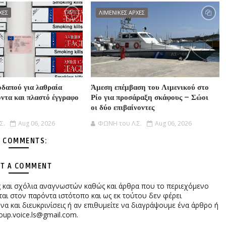
ΧΕΣ
ΛΙΜΕΝΙΚΕΣ ΑΡΧΕΣ
δαπού για λαθραία
Άμεση επέμβαση του Λιμενικού στο
όντα και πλαστό έγγραφο
Ρίο για προσάραξη σκάφους – Σώοι
οι δύο επιβαίνοντες
Σ.
Aug 06, 2026
ΦΩΝΗ του Λ.Σ.
Aug 06, 2026
 COMMENTS:
T A COMMENT
ες και σχόλια αναγνωστών καθώς και άρθρα που το περιεχόμενο
αι στον παρόντα ιστότοπο και ως εκ τούτου δεν φέρει
 και διευκρινίσεις ή αν επιθυμείτε να διαγράψουμε ένα άρθρο ή
oup.voice.ls@gmail.com.