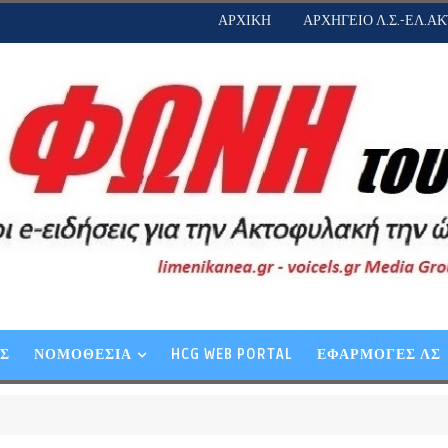
ΑΡΧΙΚΗ
ΑΡΧΗΓΕΙΟ Λ.Σ.-ΕΛ.ΑΚ
ΕΣ
ΝΟΜΟΘΕΣΙΑ
HCG WEB PORTAL
ΕΦΑΡΜΟΓΕΣ ΛΣ