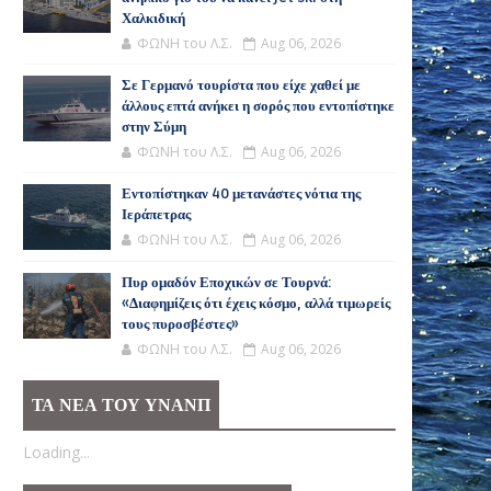
Χαλκιδική
ΦΩΝΗ του Λ.Σ.
Aug 06, 2026
Σε Γερμανό τουρίστα που είχε χαθεί με
άλλους επτά ανήκει η σορός που εντοπίστηκε
στην Σύμη
ΦΩΝΗ του Λ.Σ.
Aug 06, 2026
Εντοπίστηκαν 40 μετανάστες νότια της
Ιεράπετρας
ΦΩΝΗ του Λ.Σ.
Aug 06, 2026
Πυρ ομαδόν Εποχικών σε Τουρνά:
«Διαφημίζεις ότι έχεις κόσμο, αλλά τιμωρείς
τους πυροσβέστες»
ΦΩΝΗ του Λ.Σ.
Aug 06, 2026
ΤΑ ΝΕΑ ΤΟΥ ΥΝΑΝΠ
Loading...