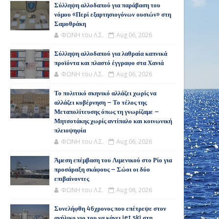
Σύλληψη αλλοδαπού για παράβαση του
νόμου «Περί εξαρτησιογόνων ουσιών» στη
Σαμοθράκη
ΦΩΝΗ του Λ.Σ.
Aug 06, 2026
Σύλληψη αλλοδαπού για λαθραία καπνικά
προϊόντα και πλαστό έγγραφο στα Χανιά
ΦΩΝΗ του Λ.Σ.
Aug 06, 2026
Το πολιτικό σκηνικό αλλάζει χωρίς να
αλλάζει κυβέρνηση – Το τέλος της
Μεταπολίτευσης όπως τη γνωρίζαμε –
Μητσοτάκης χωρίς αντίπαλο και κοινωνική
πλειοψηφία
ΦΩΝΗ του Λ.Σ.
Aug 06, 2026
Άμεση επέμβαση του Λιμενικού στο Ρίο για
προσάραξη σκάφους – Σώοι οι δύο
επιβαίνοντες
ΦΩΝΗ του Λ.Σ.
Aug 06, 2026
Συνελήφθη 46χρονος που επέτρεψε στον
ανήλικο γιο του να κάνει jet ski στη