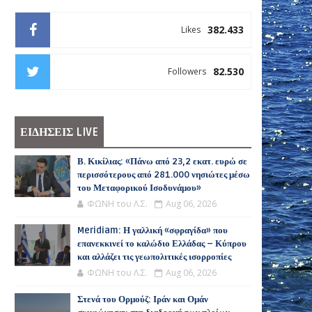
382.433
Likes
82.530
Followers
ΕΙΔΗΣΕΙΣ LIVE
Β. Κικίλιας: «Πάνω από 23,2 εκατ. ευρώ σε
περισσότερους από 281.000 νησιώτες μέσω
του Μεταφορικού Ισοδυνάμου»
ΦΩΝΗ του Λ.Σ.
Aug 06, 2026
Meridiam: Η γαλλική «σφραγίδα» που
επανεκκινεί το καλώδιο Ελλάδας – Κύπρου
και αλλάζει τις γεωπολιτικές ισορροπίες
ΦΩΝΗ του Λ.Σ.
Aug 06, 2026
Στενά του Ορμούζ: Ιράν και Ομάν