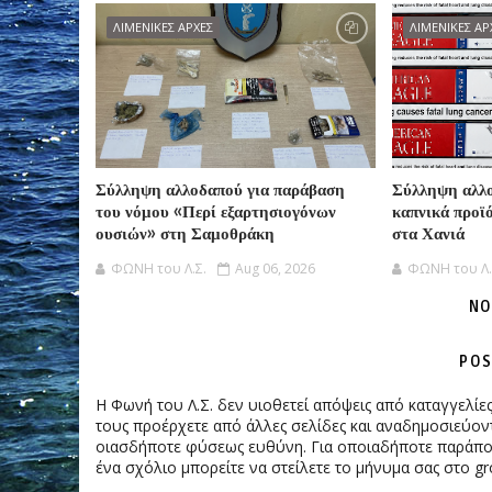
ΛΙΜΕΝΙΚΕΣ ΑΡΧΕΣ
ΛΙΜΕΝΙΚΕΣ ΑΡ
Σύλληψη αλλοδαπού για παράβαση
Σύλληψη αλλο
του νόμου «Περί εξαρτησιογόνων
καπνικά προϊ
ουσιών» στη Σαμοθράκη
στα Χανιά
ΦΩΝΗ του Λ.Σ.
Aug 06, 2026
ΦΩΝΗ του Λ.
NO
POS
Η Φωνή του Λ.Σ. δεν υιοθετεί απόψεις από καταγγελί
τους προέρχετε από άλλες σελίδες και αναδημοσιεύοντ
οιασδήποτε φύσεως ευθύνη. Για οποιαδήποτε παράπονα
ένα σχόλιο μπορείτε να στείλετε το μήνυμα σας στο gr