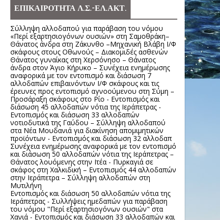
ΕΠΙΚΑΙΡΟΤΗΤΑ Λ.Σ.-ΕΛ.ΑΚΤ.
Σύλληψη αλλοδαπού για παράβαση του νόμου
«Περί εξαρτησιογόνων ουσιών» στη Σαμοθράκη–
Θάνατος άνδρα στη Ζάκυνθο –Μηχανική Βλάβη Ι/Φ
σκάφους στους Οθωνούς – Διακομιδές ασθενών
Θάνατος γυναίκας στη Χερσόνησο – Θάνατος
άνδρα στον Άγιο Κήρυκο – Συνέχεια ενημέρωσης
αναφορικά με τον εντοπισμό και διάσωση 7
αλλοδαπών επιβαινόντων Ι/Φ σκάφους και τις
έρευνες προς εντοπισμό αγνοούμενου στη Σύμη –
Προσάραξη σκάφους στο Ρίο - Εντοπισμός και
διάσωση 45 αλλοδαπών νότια της Ιεράπετρας -
Εντοπισμός και διάσωση 33 αλλοδαπών
νοτιοδυτικά της Γαύδου – Σύλληψη αλλοδαπού
στα Νέα Μουδανιά για διακίνηση απομιμητικών
προϊόντων - Εντοπισμός και διάσωση 32 αλλοδαπ
Συνέχεια ενημέρωσης αναφορικά με τον εντοπισμό
και διάσωση 50 αλλοδαπών νότια της Ιεράπετρας –
Θάνατος λουόμενης στην Ιτέα - Πυρκαγιά σε
σκάφος στη Χαλκιδική – Εντοπισμός 44 αλλοδαπών
στην Ιεράπετρα – Σύλληψη αλλοδαπών στη
Μυτιλήνη
Εντοπισμός και διάσωση 50 αλλοδαπών νότια της
Ιεράπετρας - Συλλήψεις ημεδαπών για παράβαση
του νόμου "Περί εξαρτησιογόνων ουσιών" στα
Χανιά - Εντοπισμός και διάσωση 33 αλλοδαπών και