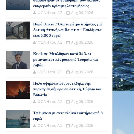
συμφώνησαν στη διαδρομή των πλοίων,
εκκρεμούν κρίσιμες λεπτομέρειες
ΦΩΝΗ του Λ.Σ.
Aug 06, 2026
Πυρόπληκτοι: Όλα τα μέτρα στήριξης για
Δυτική Αττική και Βοιωτία – Επιδόματα
έως 6.000 ευρώ
ΦΩΝΗ του Λ.Σ.
Aug 06, 2026
Κικίλιας: Μειώθηκαν κατά 34% οι
μεταναστευτικές ροές από Τουρκία και
Λιβύη
ΦΩΝΗ του Λ.Σ.
Aug 06, 2026
Πολύ υψηλός κίνδυνος εκδήλωσης
πυρκαγιάς σήμερα σε Αττική, Εύβοια και
Βοιωτία
ΦΩΝΗ του Λ.Σ.
Aug 06, 2026
Τα λιμάνια με ακτοπλοϊκά εισιτήρια από 3
ευρώ
ΦΩΝΗ του Λ.Σ.
Aug 06, 2026