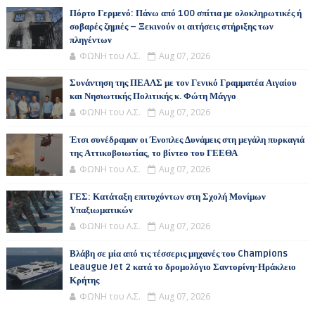
Πόρτο Γερμενό: Πάνω από 100 σπίτια με ολοκληρωτικές ή
σοβαρές ζημιές – Ξεκινούν οι αιτήσεις στήριξης των
πληγέντων
ΦΩΝΗ του Λ.Σ.
Aug 07, 2026
Συνάντηση της ΠΕΑΛΣ με τον Γενικό Γραμματέα Αιγαίου
και Νησιωτικής Πολιτικής κ. Φώτη Μάγγο
ΦΩΝΗ του Λ.Σ.
Aug 07, 2026
Έτσι συνέδραμαν οι Ένοπλες Δυνάμεις στη μεγάλη πυρκαγιά
της Αττικοβοιωτίας, το βίντεο του ΓΕΕΘΑ
ΦΩΝΗ του Λ.Σ.
Aug 07, 2026
ΓΕΣ: Κατάταξη επιτυχόντων στη Σχολή Μονίμων
Υπαξιωματικών
ΦΩΝΗ του Λ.Σ.
Aug 07, 2026
Βλάβη σε μία από τις τέσσερις μηχανές του Champions
Leaugue Jet 2 κατά το δρομολόγιο Σαντορίνη-Ηράκλειο
Κρήτης
ΦΩΝΗ του Λ.Σ.
Aug 07, 2026