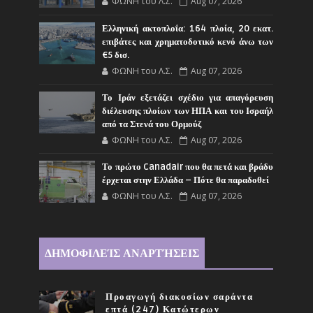
ΦΩΝΗ του Λ.Σ.
Aug 07, 2026
Ελληνική ακτοπλοΐα: 164 πλοία, 20 εκατ.
επιβάτες και χρηματοδοτικό κενό άνω των
€5 δισ.
ΦΩΝΗ του Λ.Σ.
Aug 07, 2026
Το Ιράν εξετάζει σχέδιο για απαγόρευση
διέλευσης πλοίων των ΗΠΑ και του Ισραήλ
από τα Στενά του Ορμούζ
ΦΩΝΗ του Λ.Σ.
Aug 07, 2026
Το πρώτο Canadair που θα πετά και βράδυ
έρχεται στην Ελλάδα – Πότε θα παραδοθεί
ΦΩΝΗ του Λ.Σ.
Aug 07, 2026
ΔΗΜΟΦΙΛΕΊΣ ΑΝΑΡΤΉΣΕΙΣ
Προαγωγή διακοσίων σαράντα
επτά (247) Κατώτερων