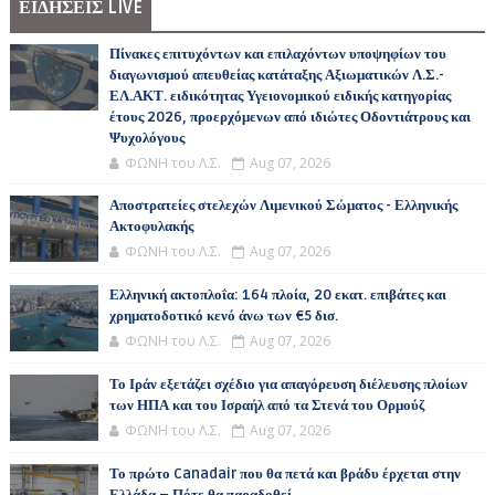
ΕΙΔΗΣΕΙΣ LIVE
Πίνακες επιτυχόντων και επιλαχόντων υποψηφίων του
διαγωνισμού απευθείας κατάταξης Αξιωματικών Λ.Σ.-
ΕΛ.ΑΚΤ. ειδικότητας Υγειονομικού ειδικής κατηγορίας
έτους 2026, προερχόμενων από ιδιώτες Οδοντιάτρους και
Ψυχολόγους
ΦΩΝΗ του Λ.Σ.
Aug 07, 2026
Αποστρατείες στελεχών Λιμενικού Σώματος - Ελληνικής
Ακτοφυλακής
ΦΩΝΗ του Λ.Σ.
Aug 07, 2026
Ελληνική ακτοπλοΐα: 164 πλοία, 20 εκατ. επιβάτες και
χρηματοδοτικό κενό άνω των €5 δισ.
ΦΩΝΗ του Λ.Σ.
Aug 07, 2026
Το Ιράν εξετάζει σχέδιο για απαγόρευση διέλευσης πλοίων
των ΗΠΑ και του Ισραήλ από τα Στενά του Ορμούζ
ΦΩΝΗ του Λ.Σ.
Aug 07, 2026
Το πρώτο Canadair που θα πετά και βράδυ έρχεται στην