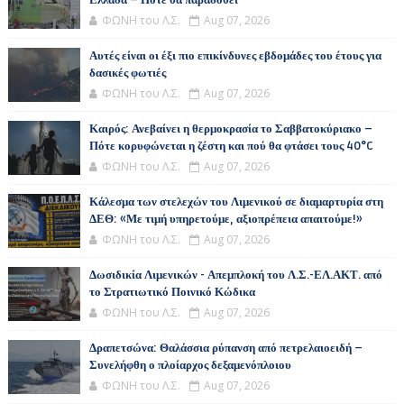
Ελλάδα – Πότε θα παραδοθεί
ΦΩΝΗ του Λ.Σ.
Aug 07, 2026
Αυτές είναι οι έξι πιο επικίνδυνες εβδομάδες του έτους για
δασικές φωτιές
ΦΩΝΗ του Λ.Σ.
Aug 07, 2026
Καιρός: Ανεβαίνει η θερμοκρασία το Σαββατοκύριακο –
Πότε κορυφώνεται η ζέστη και πού θα φτάσει τους 40°C
ΦΩΝΗ του Λ.Σ.
Aug 07, 2026
Κάλεσμα των στελεχών του Λιμενικού σε διαμαρτυρία στη
ΔΕΘ: «Με τιμή υπηρετούμε, αξιοπρέπεια απαιτούμε!»
ΦΩΝΗ του Λ.Σ.
Aug 07, 2026
Δωσιδικία Λιμενικών - Απεμπλοκή του Λ.Σ.-ΕΛ.ΑΚΤ. από
το Στρατιωτικό Ποινικό Κώδικα
ΦΩΝΗ του Λ.Σ.
Aug 07, 2026
Δραπετσώνα: Θαλάσσια ρύπανση από πετρελαιοειδή –
Συνελήφθη ο πλοίαρχος δεξαμενόπλοιου
ΦΩΝΗ του Λ.Σ.
Aug 07, 2026