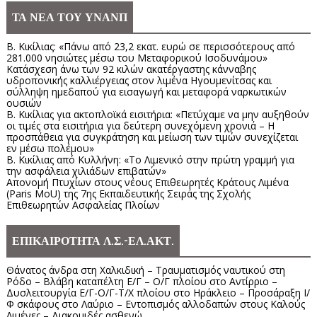
ΤΑ ΝΕΑ ΤΟΥ ΥΝΑΝΠ
Β. Κικίλιας: «Πάνω από 23,2 εκατ. ευρώ σε περισσότερους από
281.000 νησιώτες μέσω του Μεταφορικού Ισοδυνάμου»
Κατάσχεση άνω των 92 κιλών ακατέργαστης κάνναβης
υδροπονικής καλλιέργειας στον λιμένα Ηγουμενίτσας και
σύλληψη ημεδαπού για εισαγωγή και μεταφορά ναρκωτικών
ουσιών
Β. Κικίλιας για ακτοπλοϊκά εισιτήρια: «Πετύχαμε να μην αυξηθούν
οι τιμές στα εισιτήρια για δεύτερη συνεχόμενη χρονιά – Η
προσπάθεια για συγκράτηση και μείωση των τιμών συνεχίζεται
εν μέσω πολέμου»
Β. Κικίλιας από Κυλλήνη: «Το Λιμενικό στην πρώτη γραμμή για
την ασφάλεια χιλιάδων επιβατών»
Απονομή Πτυχίων στους νέους Επιθεωρητές Κράτους Λιμένα
(Paris MoU) της 7ης Εκπαιδευτικής Σειράς της Σχολής
Επιθεωρητών Ασφαλείας Πλοίων
ΕΠΙΚΑΙΡΟΤΗΤΑ Λ.Σ.-ΕΛ.ΑΚΤ.
Θάνατος άνδρα στη Χαλκιδική – Τραυματισμός ναυτικού στη
Ρόδο – Βλάβη καταπέλτη Ε/Γ – Ο/Γ πλοίου στο Αντίρριο –
Δυσλειτουργία Ε/Γ-Ο/Γ-Τ/Χ πλοίου στο Ηράκλειο – Προσάραξη Ι/
Φ σκάφους στο Λαύριο – Εντοπισμός αλλοδαπών στους Καλούς
Λιμένες – Διακομιδές ασθενώ