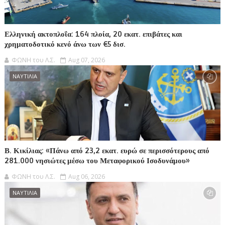
Ελληνική ακτοπλοΐα: 164 πλοία, 20 εκατ. επιβάτες και
χρηματοδοτικό κενό άνω των €5 δισ.
ΦΩΝΗ του Λ.Σ.
Aug 07, 2026
ΝΑΥΤΙΛΙΑ
Β. Κικίλιας: «Πάνω από 23,2 εκατ. ευρώ σε περισσότερους από
281.000 νησιώτες μέσω του Μεταφορικού Ισοδυνάμου»
ΦΩΝΗ του Λ.Σ.
Aug 06, 2026
ΝΑΥΤΙΛΙΑ