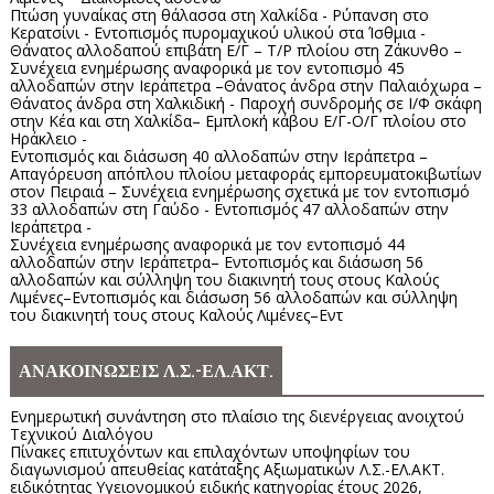
Πτώση γυναίκας στη θάλασσα στη Χαλκίδα - Ρύπανση στο
Κερατσίνι - Εντοπισμός πυρομαχικού υλικού στα Ίσθμια -
Θάνατος αλλοδαπού επιβάτη Ε/Γ – Τ/Ρ πλοίου στη Ζάκυνθο –
Συνέχεια ενημέρωσης αναφορικά με τον εντοπισμό 45
αλλοδαπών στην Ιεράπετρα –Θάνατος άνδρα στην Παλαιόχωρα –
Θάνατος άνδρα στη Χαλκιδική - Παροχή συνδρομής σε Ι/Φ σκάφη
στην Κέα και στη Χαλκίδα– Εμπλοκή κάβου Ε/Γ-Ο/Γ πλοίου στο
Ηράκλειο -
Εντοπισμός και διάσωση 40 αλλοδαπών στην Ιεράπετρα –
Απαγόρευση απόπλου πλοίου μεταφοράς εμπορευματοκιβωτίων
στον Πειραιά – Συνέχεια ενημέρωσης σχετικά με τον εντοπισμό
33 αλλοδαπών στη Γαύδο - Εντοπισμός 47 αλλοδαπών στην
Ιεράπετρα -
Συνέχεια ενημέρωσης αναφορικά με τον εντοπισμό 44
αλλοδαπών στην Ιεράπετρα– Εντοπισμός και διάσωση 56
αλλοδαπών και σύλληψη του διακινητή τους στους Καλούς
Λιμένες–Εντοπισμός και διάσωση 56 αλλοδαπών και σύλληψη
του διακινητή τους στους Καλούς Λιμένες–Εντ
ΑΝΑΚΟΙΝΩΣΕΙΣ Λ.Σ.-ΕΛ.ΑΚΤ.
Ενημερωτική συνάντηση στο πλαίσιο της διενέργειας ανοιχτού
Τεχνικού Διαλόγου
Πίνακες επιτυχόντων και επιλαχόντων υποψηφίων του
διαγωνισμού απευθείας κατάταξης Αξιωματικών Λ.Σ.-ΕΛ.ΑΚΤ.
ειδικότητας Υγειονομικού ειδικής κατηγορίας έτους 2026,