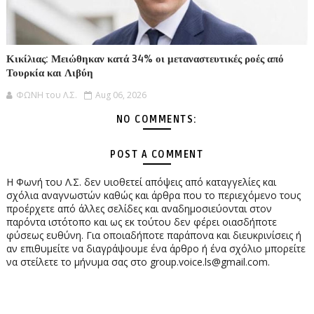
Κικίλιας: Μειώθηκαν κατά 34% οι μεταναστευτικές ροές από
Τουρκία και Λιβύη
ΦΩΝΗ του Λ.Σ.
Aug 06, 2026
NO COMMENTS:
POST A COMMENT
Η Φωνή του Λ.Σ. δεν υιοθετεί απόψεις από καταγγελίες και
σχόλια αναγνωστών καθώς και άρθρα που το περιεχόμενο τους
προέρχετε από άλλες σελίδες και αναδημοσιεύονται στον
παρόντα ιστότοπο και ως εκ τούτου δεν φέρει οιασδήποτε
φύσεως ευθύνη. Για οποιαδήποτε παράπονα και διευκρινίσεις ή
αν επιθυμείτε να διαγράψουμε ένα άρθρο ή ένα σχόλιο μπορείτε
να στείλετε το μήνυμα σας στο group.voice.ls@gmail.com.