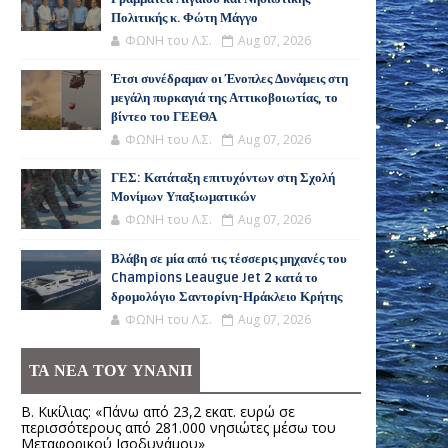
Πολιτικής κ. Φώτη Μάγγο
ΦΩΝΗ του Λ.Σ.
Aug 07, 2026
Έτσι συνέδραμαν οι Ένοπλες Δυνάμεις στη
μεγάλη πυρκαγιά της Αττικοβοιωτίας, το
βίντεο του ΓΕΕΘΑ
ΦΩΝΗ του Λ.Σ.
Aug 07, 2026
ΓΕΣ: Κατάταξη επιτυχόντων στη Σχολή
Μονίμων Υπαξιωματικών
ΦΩΝΗ του Λ.Σ.
Aug 07, 2026
Βλάβη σε μία από τις τέσσερις μηχανές του
Champions Leaugue Jet 2 κατά το
δρομολόγιο Σαντορίνη-Ηράκλειο Κρήτης
ΦΩΝΗ του Λ.Σ.
Aug 07, 2026
ΤΑ ΝΕΑ ΤΟΥ ΥΝΑΝΠ
Β. Κικίλιας: «Πάνω από 23,2 εκατ. ευρώ σε
περισσότερους από 281.000 νησιώτες μέσω του
Μεταφορικού Ισοδυνάμου»