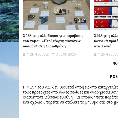
Σύλληψη αλλοδαπού για παράβαση
Σύλληψη αλλο
του νόμου «Περί εξαρτησιογόνων
καπνικά προϊ
ουσιών» στη Σαμοθράκη
στα Χανιά
ΦΩΝΗ του Λ.Σ.
Aug 06, 2026
ΦΩΝΗ του Λ.
NO
POS
Η Φωνή του Λ.Σ. δεν υιοθετεί απόψεις από καταγγελί
τους προέρχετε από άλλες σελίδες και αναδημοσιεύοντ
οιασδήποτε φύσεως ευθύνη. Για οποιαδήποτε παράπονα
ένα σχόλιο μπορείτε να στείλετε το μήνυμα σας στο gr