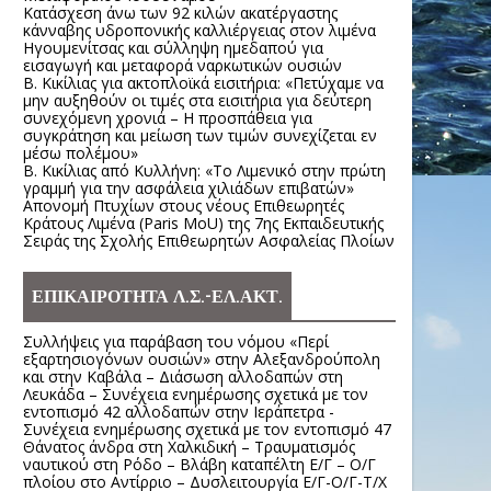
Κατάσχεση άνω των 92 κιλών ακατέργαστης
κάνναβης υδροπονικής καλλιέργειας στον λιμένα
Ηγουμενίτσας και σύλληψη ημεδαπού για
εισαγωγή και μεταφορά ναρκωτικών ουσιών
Β. Κικίλιας για ακτοπλοϊκά εισιτήρια: «Πετύχαμε να
μην αυξηθούν οι τιμές στα εισιτήρια για δεύτερη
συνεχόμενη χρονιά – Η προσπάθεια για
συγκράτηση και μείωση των τιμών συνεχίζεται εν
μέσω πολέμου»
Β. Κικίλιας από Κυλλήνη: «Το Λιμενικό στην πρώτη
γραμμή για την ασφάλεια χιλιάδων επιβατών»
Απονομή Πτυχίων στους νέους Επιθεωρητές
Κράτους Λιμένα (Paris MoU) της 7ης Εκπαιδευτικής
Σειράς της Σχολής Επιθεωρητών Ασφαλείας Πλοίων
ΕΠΙΚΑΙΡΟΤΗΤΑ Λ.Σ.-ΕΛ.ΑΚΤ.
Συλλήψεις για παράβαση του νόμου «Περί
εξαρτησιογόνων ουσιών» στην Αλεξανδρούπολη
και στην Καβάλα – Διάσωση αλλοδαπών στη
Λευκάδα – Συνέχεια ενημέρωσης σχετικά με τον
εντοπισμό 42 αλλοδαπών στην Ιεράπετρα -
Συνέχεια ενημέρωσης σχετικά με τον εντοπισμό 47
Θάνατος άνδρα στη Χαλκιδική – Τραυματισμός
ναυτικού στη Ρόδο – Βλάβη καταπέλτη Ε/Γ – Ο/Γ
πλοίου στο Αντίρριο – Δυσλειτουργία Ε/Γ-Ο/Γ-Τ/Χ