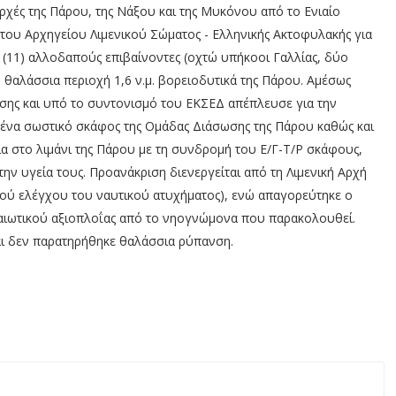
Αρχές της Πάρου, της Νάξου και της Μυκόνου από το Ενιαίο
του Αρχηγείου Λιμενικού Σώματος - Ελληνικής Ακτοφυλακής για
α (11) αλλοδαπούς επιβαίνοντες (οχτώ υπήκοοι Γαλλίας, δύο
 θαλάσσια περιοχή 1,6 ν.μ. βορειοδυτικά της Πάρου. Αμέσως
ωσης και υπό το συντονισμό του ΕΚΣΕΔ απέπλευσε για την
, ένα σωστικό σκάφος της Ομάδας Διάσωσης της Πάρου καθώς και
α στο λιμάνι της Πάρου με τη συνδρομή του Ε/Γ-Τ/Ρ σκάφους,
την υγεία τους. Προανάκριση διενεργείται από τη Λιμενική Αρχή
κού ελέγχου του ναυτικού ατυχήματος), ενώ απαγορεύτηκε ο
αιωτικού αξιοπλοΐας από το νηογνώμονα που παρακολουθεί.
αι δεν παρατηρήθηκε θαλάσσια ρύπανση.