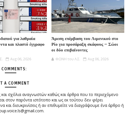
δαπού για λαθραία
Άμεση επέμβαση του Λιμενικού στο
όντα και πλαστό έγγραφο
Ρίο για προσάραξη σκάφους – Σώοι
οι δύο επιβαίνοντες
Σ.
Aug 06, 2026
ΦΩΝΗ του Λ.Σ.
Aug 06, 2026
 COMMENTS:
T A COMMENT
ες και σχόλια αναγνωστών καθώς και άρθρα που το περιεχόμενο
αι στον παρόντα ιστότοπο και ως εκ τούτου δεν φέρει
 και διευκρινίσεις ή αν επιθυμείτε να διαγράψουμε ένα άρθρο ή
oup.voice.ls@gmail.com.