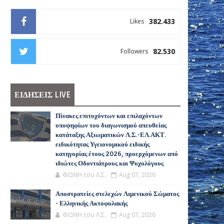
382.433
Likes
82.530
Followers
ΕΙΔΗΣΕΙΣ LIVE
Πίνακες επιτυχόντων και επιλαχόντων
υποψηφίων του διαγωνισμού απευθείας
κατάταξης Αξιωματικών Λ.Σ.-ΕΛ.ΑΚΤ.
ειδικότητας Υγειονομικού ειδικής
κατηγορίας έτους 2026, προερχόμενων από
ιδιώτες Οδοντιάτρους και Ψυχολόγους
ΦΩΝΗ του Λ.Σ.
Aug 07, 2026
Αποστρατείες στελεχών Λιμενικού Σώματος
- Ελληνικής Ακτοφυλακής
ΦΩΝΗ του Λ.Σ.
Aug 07, 2026