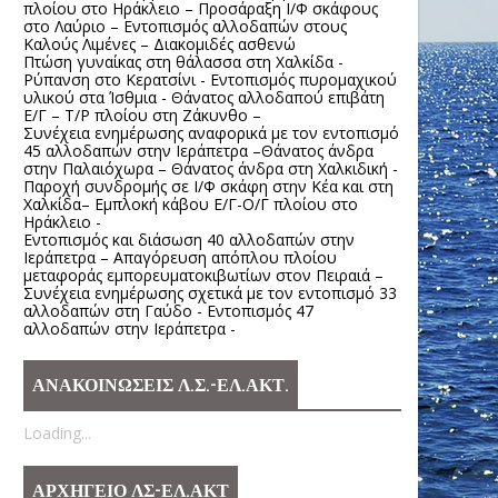
πλοίου στο Ηράκλειο – Προσάραξη Ι/Φ σκάφους
στο Λαύριο – Εντοπισμός αλλοδαπών στους
Καλούς Λιμένες – Διακομιδές ασθενώ
Πτώση γυναίκας στη θάλασσα στη Χαλκίδα -
Ρύπανση στο Κερατσίνι - Εντοπισμός πυρομαχικού
υλικού στα Ίσθμια - Θάνατος αλλοδαπού επιβάτη
Ε/Γ – Τ/Ρ πλοίου στη Ζάκυνθο –
Συνέχεια ενημέρωσης αναφορικά με τον εντοπισμό
45 αλλοδαπών στην Ιεράπετρα –Θάνατος άνδρα
στην Παλαιόχωρα – Θάνατος άνδρα στη Χαλκιδική -
Παροχή συνδρομής σε Ι/Φ σκάφη στην Κέα και στη
Χαλκίδα– Εμπλοκή κάβου Ε/Γ-Ο/Γ πλοίου στο
Ηράκλειο -
Εντοπισμός και διάσωση 40 αλλοδαπών στην
Ιεράπετρα – Απαγόρευση απόπλου πλοίου
μεταφοράς εμπορευματοκιβωτίων στον Πειραιά –
Συνέχεια ενημέρωσης σχετικά με τον εντοπισμό 33
αλλοδαπών στη Γαύδο - Εντοπισμός 47
αλλοδαπών στην Ιεράπετρα -
ΑΝΑΚΟΙΝΩΣΕΙΣ Λ.Σ.-ΕΛ.ΑΚΤ.
Loading...
ΑΡΧΗΓΕΙΟ ΛΣ-ΕΛ.ΑΚΤ