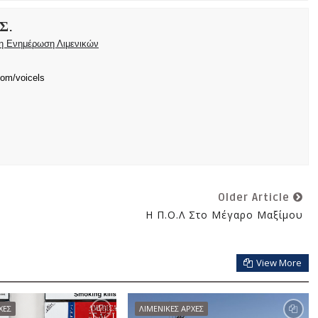
Σ.
ρη Ενημέρωση Λιμενικών
com/voicels
Older Article
Η Π.Ο.Λ Στο Μέγαρο Μαξίμου
View More
ΧΕΣ
ΛΙΜΕΝΙΚΕΣ ΑΡΧΕΣ