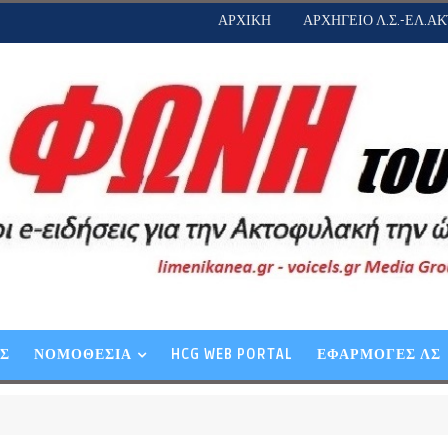
ΑΡΧΙΚΗ
ΑΡΧΗΓΕΙΟ Λ.Σ.-ΕΛ.ΑΚ
ΕΣ
ΝΟΜΟΘΕΣΙΑ
HCG WEB PORTAL
ΕΦΑΡΜΟΓΕΣ ΛΣ