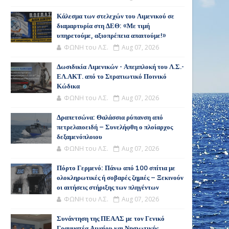
Κάλεσμα των στελεχών του Λιμενικού σε
διαμαρτυρία στη ΔΕΘ: «Με τιμή
υπηρετούμε, αξιοπρέπεια απαιτούμε!»
ΦΩΝΗ του Λ.Σ.
Aug 07, 2026
Δωσιδικία Λιμενικών - Απεμπλοκή του Λ.Σ.-
ΕΛ.ΑΚΤ. από το Στρατιωτικό Ποινικό
Κώδικα
ΦΩΝΗ του Λ.Σ.
Aug 07, 2026
Δραπετσώνα: Θαλάσσια ρύπανση από
πετρελαιοειδή – Συνελήφθη ο πλοίαρχος
δεξαμενόπλοιου
ΦΩΝΗ του Λ.Σ.
Aug 07, 2026
Πόρτο Γερμενό: Πάνω από 100 σπίτια με
ολοκληρωτικές ή σοβαρές ζημιές – Ξεκινούν
οι αιτήσεις στήριξης των πληγέντων
ΦΩΝΗ του Λ.Σ.
Aug 07, 2026
Συνάντηση της ΠΕΑΛΣ με τον Γενικό
Γραμματέα Αιγαίου και Νησιωτικής