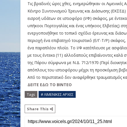
Τις βραδινές ώρες χθες, ενημερώθηκαν οι Λιμενικές 
Κέντρο Συντονισμού Έρευνας και Διάσωσης (ΕΚΣΕΔ) 
εισροή υδάτων σε ιστιοφόρο (Ι/Φ) σκάφος, με έντεκ
υπήκοοι Πορτογαλίας και ένας υπήκοος Ελβετίας) στη
ενεργοποιήθηκε το τοπικό σχέδιο έρευνας και διάσ
περιοχή ένα επιβατηγό τουριστικό (Ε/Γ-Τ/Ρ) σκάφος
ένα παραπλέον πλοίο. Το Ι/Φ κατέπλευσε με ασφάλει
με τους έντεκα (11) αλλοδαπούς επιβαίνοντες καλά σ
της Πάρου σύμφωνα με Ν.Δ. 712/1970 (Περί διοικητι
απόπλους του ιστιοφόρου μέχρι τη προσκόμιση βεβ
Από το περιστατικό δεν αναφέρθηκε τραυματισμός κ
ΔΕΙΤΕ ΕΔΩ ΤΟ ΒΙΝΤΕΟ
Tags
# ΛΙΜΕΝΙΚΕΣ ΑΡΧΕΣ
Share This