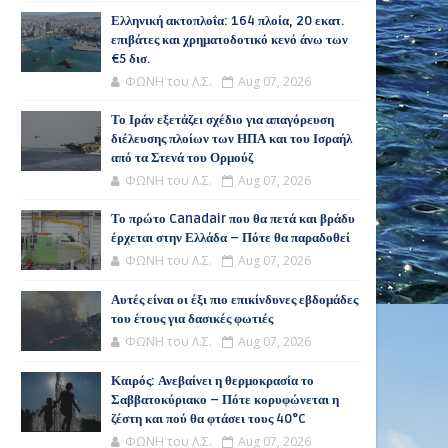
Ελληνική ακτοπλοΐα: 164 πλοία, 20 εκατ.
επιβάτες και χρηματοδοτικό κενό άνω των
€5 δισ.
ΦΩΝΗ του Λ.Σ.
Aug 07, 2026
Το Ιράν εξετάζει σχέδιο για απαγόρευση
διέλευσης πλοίων των ΗΠΑ και του Ισραήλ
από τα Στενά του Ορμούζ
ΦΩΝΗ του Λ.Σ.
Aug 07, 2026
Το πρώτο Canadair που θα πετά και βράδυ
έρχεται στην Ελλάδα – Πότε θα παραδοθεί
ΦΩΝΗ του Λ.Σ.
Aug 07, 2026
Αυτές είναι οι έξι πιο επικίνδυνες εβδομάδες
του έτους για δασικές φωτιές
ΦΩΝΗ του Λ.Σ.
Aug 07, 2026
Καιρός: Ανεβαίνει η θερμοκρασία το
Σαββατοκύριακο – Πότε κορυφώνεται η
ζέστη και πού θα φτάσει τους 40°C
ΦΩΝΗ του Λ.Σ.
Aug 07, 2026