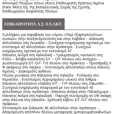
Απονομή Πτυχίων στους νέους Επιθεωρητές Κράτους Λιμένα
(Paris MoU) της 7ης Εκπαιδευτικής Σειράς της Σχολής
Επιθεωρητών Ασφαλείας Πλοίων
ΕΠΙΚΑΙΡΟΤΗΤΑ Λ.Σ.-ΕΛ.ΑΚΤ.
Συλλήψεις για παράβαση του νόμου «Περί εξαρτησιογόνων
ουσιών» στην Αλεξανδρούπολη και στην Καβάλα – Διάσωση
αλλοδαπών στη Λευκάδα – Συνέχεια ενημέρωσης σχετικά με τον
εντοπισμό 42 αλλοδαπών στην Ιεράπετρα - Συνέχεια
ενημέρωσης σχετικά με τον εντοπισμό 47
Θάνατος άνδρα στη Χαλκιδική – Τραυματισμός ναυτικού στη
Ρόδο – Βλάβη καταπέλτη Ε/Γ – Ο/Γ πλοίου στο Αντίρριο –
Δυσλειτουργία Ε/Γ-Ο/Γ-Τ/Χ πλοίου στο Ηράκλειο – Προσάραξη Ι/
Φ σκάφους στο Λαύριο – Εντοπισμός αλλοδαπών στους Καλούς
Λιμένες – Διακομιδές ασθενώ
Πτώση γυναίκας στη θάλασσα στη Χαλκίδα - Ρύπανση στο
Κερατσίνι - Εντοπισμός πυρομαχικού υλικού στα Ίσθμια -
Θάνατος αλλοδαπού επιβάτη Ε/Γ – Τ/Ρ πλοίου στη Ζάκυνθο –
Συνέχεια ενημέρωσης αναφορικά με τον εντοπισμό 45
αλλοδαπών στην Ιεράπετρα –Θάνατος άνδρα στην Παλαιόχωρα –
Θάνατος άνδρα στη Χαλκιδική - Παροχή συνδρομής σε Ι/Φ σκάφη
στην Κέα και στη Χαλκίδα– Εμπλοκή κάβου Ε/Γ-Ο/Γ πλοίου στο
Ηράκλειο -
Εντοπισμός και διάσωση 40 αλλοδαπών στην Ιεράπετρα –
Απαγόρευση απόπλου πλοίου μεταφοράς εμπορευματοκιβωτίων