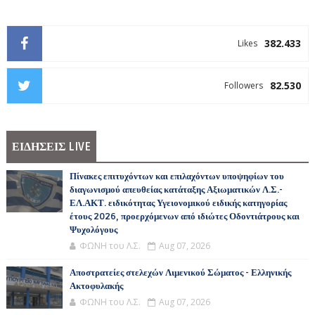
382.433
Likes
82.530
Followers
ΕΙΔΗΣΕΙΣ LIVE
Πίνακες επιτυχόντων και επιλαχόντων υποψηφίων του
διαγωνισμού απευθείας κατάταξης Αξιωματικών Λ.Σ.-
ΕΛ.ΑΚΤ. ειδικότητας Υγειονομικού ειδικής κατηγορίας
έτους 2026, προερχόμενων από ιδιώτες Οδοντιάτρους και
Ψυχολόγους
ΦΩΝΗ του Λ.Σ.
Aug 07, 2026
Αποστρατείες στελεχών Λιμενικού Σώματος - Ελληνικής
Ακτοφυλακής
ΦΩΝΗ του Λ.Σ.
Aug 07, 2026