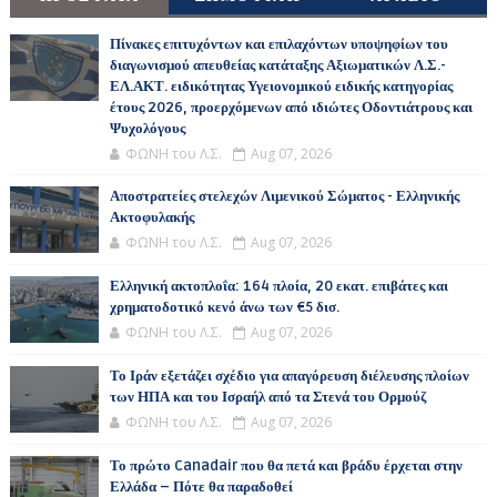
Πίνακες επιτυχόντων και επιλαχόντων υποψηφίων του
διαγωνισμού απευθείας κατάταξης Αξιωματικών Λ.Σ.-
ΕΛ.ΑΚΤ. ειδικότητας Υγειονομικού ειδικής κατηγορίας
έτους 2026, προερχόμενων από ιδιώτες Οδοντιάτρους και
Ψυχολόγους
ΦΩΝΗ του Λ.Σ.
Aug 07, 2026
Αποστρατείες στελεχών Λιμενικού Σώματος - Ελληνικής
Ακτοφυλακής
ΦΩΝΗ του Λ.Σ.
Aug 07, 2026
Ελληνική ακτοπλοΐα: 164 πλοία, 20 εκατ. επιβάτες και
χρηματοδοτικό κενό άνω των €5 δισ.
ΦΩΝΗ του Λ.Σ.
Aug 07, 2026
Το Ιράν εξετάζει σχέδιο για απαγόρευση διέλευσης πλοίων
των ΗΠΑ και του Ισραήλ από τα Στενά του Ορμούζ
ΦΩΝΗ του Λ.Σ.
Aug 07, 2026
Το πρώτο Canadair που θα πετά και βράδυ έρχεται στην
Ελλάδα – Πότε θα παραδοθεί