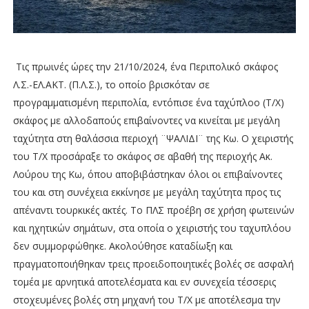
Τις πρωινές ώρες την 21/10/2024, ένα Περιπολικό σκάφος
Λ.Σ.-ΕΛ.ΑΚΤ. (Π.Λ.Σ.), το οποίο βρισκόταν σε
προγραμματισμένη περιπολία, εντόπισε ένα ταχύπλοο (Τ/Χ)
σκάφος με αλλοδαπούς επιβαίνοντες να κινείται με μεγάλη
ταχύτητα στη θαλάσσια περιοχή ¨ΨΑΛΙΔΙ¨ της Κω. Ο χειριστής
του Τ/Χ προσάραξε το σκάφος σε αβαθή της περιοχής Ακ.
Λούρου της Κω, όπου αποβιβάστηκαν όλοι οι επιβαίνοντες
του και στη συνέχεια εκκίνησε με μεγάλη ταχύτητα προς τις
απέναντι τουρκικές ακτές. Το ΠΛΣ προέβη σε χρήση φωτεινών
και ηχητικών σημάτων, στα οποία ο χειριστής του ταχυπλόου
δεν συμμορφώθηκε. Ακολούθησε καταδίωξη και
πραγματοποιήθηκαν τρεις προειδοποιητικές βολές σε ασφαλή
τομέα με αρνητικά αποτελέσματα και εν συνεχεία τέσσερις
στοχευμένες βολές στη μηχανή του Τ/Χ με αποτέλεσμα την