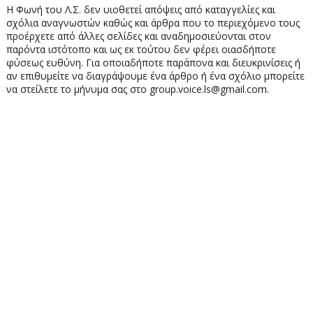
Η Φωνή του Λ.Σ. δεν υιοθετεί απόψεις από καταγγελίες και
σχόλια αναγνωστών καθώς και άρθρα που το περιεχόμενο τους
προέρχετε από άλλες σελίδες και αναδημοσιεύονται στον
παρόντα ιστότοπο και ως εκ τούτου δεν φέρει οιασδήποτε
φύσεως ευθύνη. Για οποιαδήποτε παράπονα και διευκρινίσεις ή
αν επιθυμείτε να διαγράψουμε ένα άρθρο ή ένα σχόλιο μπορείτε
να στείλετε το μήνυμα σας στο group.voice.ls@gmail.com.