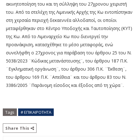
ακινητοποίηση του και τη σύλληψη του 27χρονου χειριστή
του. Από τα στελέχη της Λιμενικής Αρχής της Κω εντοπίστηκαν
στη χερσαία περιοχή δεκαεννέα αλλοδαποί, οι οποίοι
μεταφέρθηκαν στο Κέντρο Υποδοχής και Ταυτοποίησης (ΚΥΤ)
της Κω. Από το Λιμεναρχείο Κω που διενεργεί την
προανάκριση, κατασχέθηκε το μέσο μεταφοράς, ενώ
συνελήφθη ο 27χρονος για παράβαση του άρθρου 25 του Ν.
5038/2023 ¨Κώδικας μετανάστευσης¨, του άρθρου 187 Π.Κ.
¨Εγκληματική οργάνωση¨, του άρθρου 306 Π.Κ. ¨Έκθεση¨,
του άρθρου 169 Π.Κ. ¨Απείθεια¨ και του άρθρου 83 του Ν.
3386/2005 ¨Παράνομη είσοδος και έξοδος από τη χώρα¨.
Tags
# ΕΠΙΚΑΙΡΟΤΗΤΑ
Share This