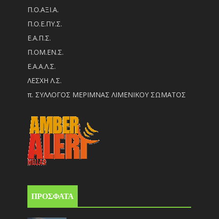
Π.Ο.ΑΞΙ.Α.
Π.Ο.Ε.ΠΥ.Σ.
Ε.Α.Π.Σ.
Π.ΟM.EN.Σ.
Ε.Α.Α.Λ.Σ.
ΛΕΣΧΗ Λ.Σ.
π. ΣΥΛΛΟΓΟΣ ΜΕΡΙΜΝΑΣ ΛΙΜΕΝΙΚΟΥ ΣΩΜΑΤΟΣ
ΠΡΟΣΦΑΤΑ