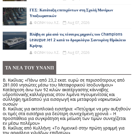
ΓΕΣ: Κατάταξη επιτυχόντων στη Σχολή Μονίμων
Υπαξιωματικών
ΦΩΝΗ του Λ.Σ.
Aug 07, 2026
Βλάβη σε μία από τις τέσσερις μηχανές του Champions
Leaugue Jet 2 κατά το δρομολόγιο Σαντορίνη-Ηράκλειο
Κρήτης
ΦΩΝΗ του Λ.Σ.
Aug 07, 2026
ΤΑ ΝΕΑ ΤΟΥ ΥΝΑΝΠ
Β. Κικίλιας: «Πάνω από 23,2 εκατ. ευρώ σε περισσότερους από
281.000 νησιώτες μέσω του Μεταφορικού Ισοδυνάμου»
Κατάσχεση άνω των 92 κιλών ακατέργαστης κάνναβης
υδροπονικής καλλιέργειας στον λιμένα Ηγουμενίτσας και
σύλληψη ημεδαπού για εισαγωγή και μεταφορά ναρκωτικών
ουσιών
Β. Κικίλιας για ακτοπλοϊκά εισιτήρια: «Πετύχαμε να μην αυξηθούν
οι τιμές στα εισιτήρια για δεύτερη συνεχόμενη χρονιά – Η
προσπάθεια για συγκράτηση και μείωση των τιμών συνεχίζεται
εν μέσω πολέμου»
Β. Κικίλιας από Κυλλήνη: «Το Λιμενικό στην πρώτη γραμμή για
την ασφάλεια χιλιάδων επιβατών»