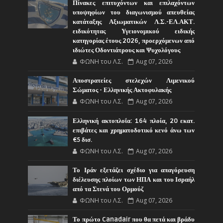
Πίνακες επιτυχόντων και επιλαχόντων
υποψηφίων του διαγωνισμού απευθείας
κατάταξης Αξιωματικών Λ.Σ.-ΕΛ.ΑΚΤ.
ειδικότητας Υγειονομικού ειδικής
κατηγορίας έτους 2026, προερχόμενων από
ιδιώτες Οδοντιάτρους και Ψυχολόγους
ΦΩΝΗ του Λ.Σ.
Aug 07, 2026
Αποστρατείες στελεχών Λιμενικού
Σώματος - Ελληνικής Ακτοφυλακής
ΦΩΝΗ του Λ.Σ.
Aug 07, 2026
Ελληνική ακτοπλοΐα: 164 πλοία, 20 εκατ.
επιβάτες και χρηματοδοτικό κενό άνω των
€5 δισ.
ΦΩΝΗ του Λ.Σ.
Aug 07, 2026
Το Ιράν εξετάζει σχέδιο για απαγόρευση
διέλευσης πλοίων των ΗΠΑ και του Ισραήλ
από τα Στενά του Ορμούζ
ΦΩΝΗ του Λ.Σ.
Aug 07, 2026
Το πρώτο Canadair που θα πετά και βράδυ