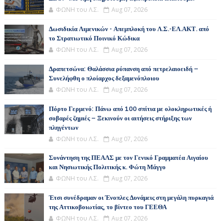
ΦΩΝΗ του Λ.Σ.
Aug 07, 2026
Δωσιδικία Λιμενικών - Απεμπλοκή του Λ.Σ.-ΕΛ.ΑΚΤ. από
το Στρατιωτικό Ποινικό Κώδικα
ΦΩΝΗ του Λ.Σ.
Aug 07, 2026
Δραπετσώνα: Θαλάσσια ρύπανση από πετρελαιοειδή –
Συνελήφθη ο πλοίαρχος δεξαμενόπλοιου
ΦΩΝΗ του Λ.Σ.
Aug 07, 2026
Πόρτο Γερμενό: Πάνω από 100 σπίτια με ολοκληρωτικές ή
σοβαρές ζημιές – Ξεκινούν οι αιτήσεις στήριξης των
πληγέντων
ΦΩΝΗ του Λ.Σ.
Aug 07, 2026
Συνάντηση της ΠΕΑΛΣ με τον Γενικό Γραμματέα Αιγαίου
και Νησιωτικής Πολιτικής κ. Φώτη Μάγγο
ΦΩΝΗ του Λ.Σ.
Aug 07, 2026
Έτσι συνέδραμαν οι Ένοπλες Δυνάμεις στη μεγάλη πυρκαγιά
της Αττικοβοιωτίας, το βίντεο του ΓΕΕΘΑ
ΦΩΝΗ του Λ.Σ.
Aug 07, 2026