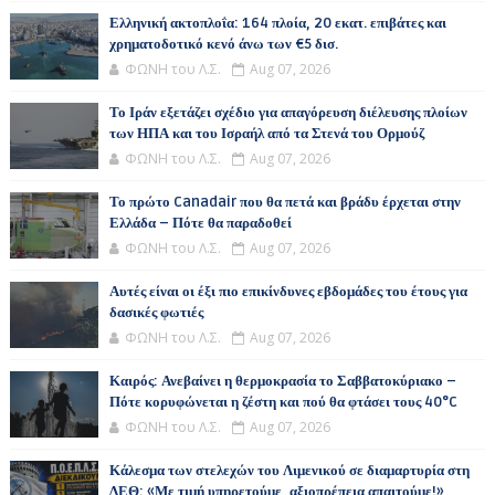
Ελληνική ακτοπλοΐα: 164 πλοία, 20 εκατ. επιβάτες και
χρηματοδοτικό κενό άνω των €5 δισ.
ΦΩΝΗ του Λ.Σ.
Aug 07, 2026
Το Ιράν εξετάζει σχέδιο για απαγόρευση διέλευσης πλοίων
των ΗΠΑ και του Ισραήλ από τα Στενά του Ορμούζ
ΦΩΝΗ του Λ.Σ.
Aug 07, 2026
Το πρώτο Canadair που θα πετά και βράδυ έρχεται στην
Ελλάδα – Πότε θα παραδοθεί
ΦΩΝΗ του Λ.Σ.
Aug 07, 2026
Αυτές είναι οι έξι πιο επικίνδυνες εβδομάδες του έτους για
δασικές φωτιές
ΦΩΝΗ του Λ.Σ.
Aug 07, 2026
Καιρός: Ανεβαίνει η θερμοκρασία το Σαββατοκύριακο –
Πότε κορυφώνεται η ζέστη και πού θα φτάσει τους 40°C
ΦΩΝΗ του Λ.Σ.
Aug 07, 2026
Κάλεσμα των στελεχών του Λιμενικού σε διαμαρτυρία στη
ΔΕΘ: «Με τιμή υπηρετούμε, αξιοπρέπεια απαιτούμε!»