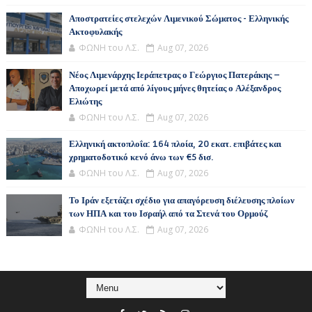
Αποστρατείες στελεχών Λιμενικού Σώματος - Ελληνικής
Ακτοφυλακής
ΦΩΝΗ του Λ.Σ.
Aug 07, 2026
Νέος Λιμενάρχης Ιεράπετρας ο Γεώργιος Πατεράκης –
Αποχωρεί μετά από λίγους μήνες θητείας ο Αλέξανδρος
Ελιώτης
ΦΩΝΗ του Λ.Σ.
Aug 07, 2026
Ελληνική ακτοπλοΐα: 164 πλοία, 20 εκατ. επιβάτες και
χρηματοδοτικό κενό άνω των €5 δισ.
ΦΩΝΗ του Λ.Σ.
Aug 07, 2026
Το Ιράν εξετάζει σχέδιο για απαγόρευση διέλευσης πλοίων
των ΗΠΑ και του Ισραήλ από τα Στενά του Ορμούζ
ΦΩΝΗ του Λ.Σ.
Aug 07, 2026