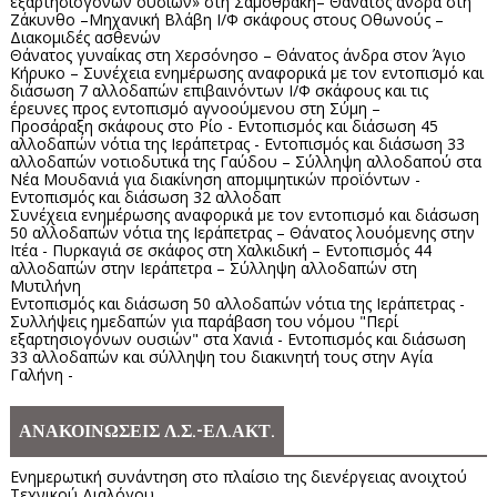
εξαρτησιογόνων ουσιών» στη Σαμοθράκη– Θάνατος άνδρα στη
Ζάκυνθο –Μηχανική Βλάβη Ι/Φ σκάφους στους Οθωνούς –
Διακομιδές ασθενών
Θάνατος γυναίκας στη Χερσόνησο – Θάνατος άνδρα στον Άγιο
Κήρυκο – Συνέχεια ενημέρωσης αναφορικά με τον εντοπισμό και
διάσωση 7 αλλοδαπών επιβαινόντων Ι/Φ σκάφους και τις
έρευνες προς εντοπισμό αγνοούμενου στη Σύμη –
Προσάραξη σκάφους στο Ρίο - Εντοπισμός και διάσωση 45
αλλοδαπών νότια της Ιεράπετρας - Εντοπισμός και διάσωση 33
αλλοδαπών νοτιοδυτικά της Γαύδου – Σύλληψη αλλοδαπού στα
Νέα Μουδανιά για διακίνηση απομιμητικών προϊόντων -
Εντοπισμός και διάσωση 32 αλλοδαπ
Συνέχεια ενημέρωσης αναφορικά με τον εντοπισμό και διάσωση
50 αλλοδαπών νότια της Ιεράπετρας – Θάνατος λουόμενης στην
Ιτέα - Πυρκαγιά σε σκάφος στη Χαλκιδική – Εντοπισμός 44
αλλοδαπών στην Ιεράπετρα – Σύλληψη αλλοδαπών στη
Μυτιλήνη
Εντοπισμός και διάσωση 50 αλλοδαπών νότια της Ιεράπετρας -
Συλλήψεις ημεδαπών για παράβαση του νόμου "Περί
εξαρτησιογόνων ουσιών" στα Χανιά - Εντοπισμός και διάσωση
33 αλλοδαπών και σύλληψη του διακινητή τους στην Αγία
Γαλήνη -
ΑΝΑΚΟΙΝΩΣΕΙΣ Λ.Σ.-ΕΛ.ΑΚΤ.
Ενημερωτική συνάντηση στο πλαίσιο της διενέργειας ανοιχτού
Τεχνικού Διαλόγου