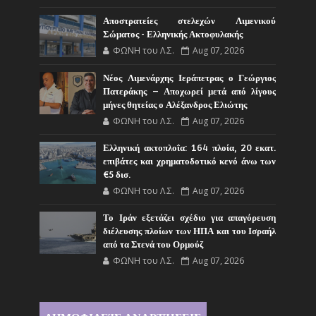
Αποστρατείες στελεχών Λιμενικού
Σώματος - Ελληνικής Ακτοφυλακής
ΦΩΝΗ του Λ.Σ.
Aug 07, 2026
Νέος Λιμενάρχης Ιεράπετρας ο Γεώργιος
Πατεράκης – Αποχωρεί μετά από λίγους
μήνες θητείας ο Αλέξανδρος Ελιώτης
ΦΩΝΗ του Λ.Σ.
Aug 07, 2026
Ελληνική ακτοπλοΐα: 164 πλοία, 20 εκατ.
επιβάτες και χρηματοδοτικό κενό άνω των
€5 δισ.
ΦΩΝΗ του Λ.Σ.
Aug 07, 2026
Το Ιράν εξετάζει σχέδιο για απαγόρευση
διέλευσης πλοίων των ΗΠΑ και του Ισραήλ
από τα Στενά του Ορμούζ
ΦΩΝΗ του Λ.Σ.
Aug 07, 2026