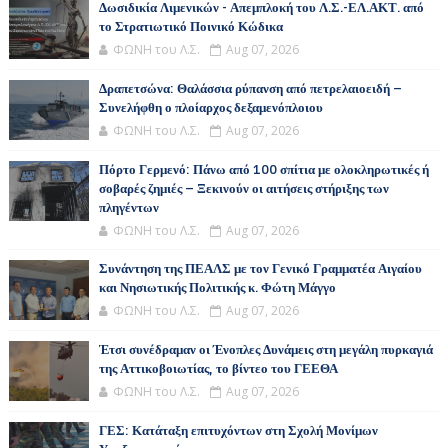
Δωσιδικία Λιμενικών - Απεμπλοκή του Λ.Σ.-ΕΛ.ΑΚΤ. από
το Στρατιωτικό Ποινικό Κώδικα
ΦΩΝΗ του Λ.Σ.
Aug 07, 2026
Δραπετσώνα: Θαλάσσια ρύπανση από πετρελαιοειδή –
Συνελήφθη ο πλοίαρχος δεξαμενόπλοιου
ΦΩΝΗ του Λ.Σ.
Aug 07, 2026
Πόρτο Γερμενό: Πάνω από 100 σπίτια με ολοκληρωτικές ή
σοβαρές ζημιές – Ξεκινούν οι αιτήσεις στήριξης των
πληγέντων
ΦΩΝΗ του Λ.Σ.
Aug 07, 2026
Συνάντηση της ΠΕΑΛΣ με τον Γενικό Γραμματέα Αιγαίου
και Νησιωτικής Πολιτικής κ. Φώτη Μάγγο
ΦΩΝΗ του Λ.Σ.
Aug 07, 2026
Έτσι συνέδραμαν οι Ένοπλες Δυνάμεις στη μεγάλη πυρκαγιά
της Αττικοβοιωτίας, το βίντεο του ΓΕΕΘΑ
ΦΩΝΗ του Λ.Σ.
Aug 07, 2026
ΓΕΣ: Κατάταξη επιτυχόντων στη Σχολή Μονίμων