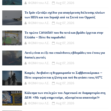
ΦΩΝΗ του Λ.Σ.
Aug 07, 2026
Το Ιράν εξετάζει σχέδιο για απαγόρευση διέλευσης πλοίων
των ΗΠΑ και του Ισραήλ από τα Στενά του Ορμούζ
ΦΩΝΗ του Λ.Σ.
Aug 07, 2026
Το πρώτο Canadair που θα πετά και βράδυ έρχεται στην
Ελλάδα – Πότε θα παραδοθεί
ΦΩΝΗ του Λ.Σ.
Aug 07, 2026
Αυτές είναι οι έξι πιο επικίνδυνες εβδομάδες του έτους για
δασικές φωτιές
ΦΩΝΗ του Λ.Σ.
Aug 07, 2026
Καιρός: Ανεβαίνει η θερμοκρασία το Σαββατοκύριακο –
Πότε κορυφώνεται η ζέστη και πού θα φτάσει τους 40°C
ΦΩΝΗ του Λ.Σ.
Aug 07, 2026
Κάλεσμα των στελεχών του Λιμενικού σε διαμαρτυρία στη
ΔΕΘ: «Με τιμή υπηρετούμε, αξιοπρέπεια απαιτούμε!»
ΦΩΝΗ του Λ.Σ.
Aug 07, 2026