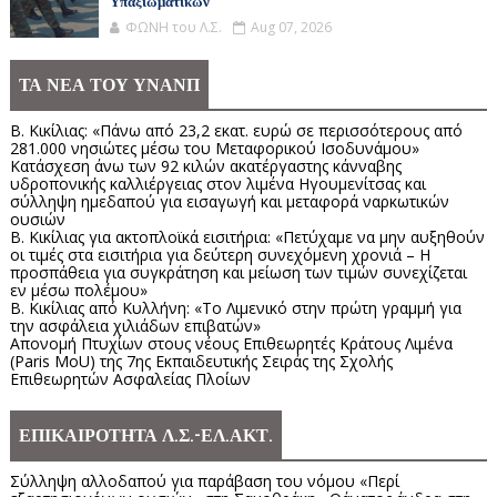
Υπαξιωματικών
ΦΩΝΗ του Λ.Σ.
Aug 07, 2026
ΤΑ ΝΕΑ ΤΟΥ ΥΝΑΝΠ
Β. Κικίλιας: «Πάνω από 23,2 εκατ. ευρώ σε περισσότερους από
281.000 νησιώτες μέσω του Μεταφορικού Ισοδυνάμου»
Κατάσχεση άνω των 92 κιλών ακατέργαστης κάνναβης
υδροπονικής καλλιέργειας στον λιμένα Ηγουμενίτσας και
σύλληψη ημεδαπού για εισαγωγή και μεταφορά ναρκωτικών
ουσιών
Β. Κικίλιας για ακτοπλοϊκά εισιτήρια: «Πετύχαμε να μην αυξηθούν
οι τιμές στα εισιτήρια για δεύτερη συνεχόμενη χρονιά – Η
προσπάθεια για συγκράτηση και μείωση των τιμών συνεχίζεται
εν μέσω πολέμου»
Β. Κικίλιας από Κυλλήνη: «Το Λιμενικό στην πρώτη γραμμή για
την ασφάλεια χιλιάδων επιβατών»
Απονομή Πτυχίων στους νέους Επιθεωρητές Κράτους Λιμένα
(Paris MoU) της 7ης Εκπαιδευτικής Σειράς της Σχολής
Επιθεωρητών Ασφαλείας Πλοίων
ΕΠΙΚΑΙΡΟΤΗΤΑ Λ.Σ.-ΕΛ.ΑΚΤ.
Σύλληψη αλλοδαπού για παράβαση του νόμου «Περί