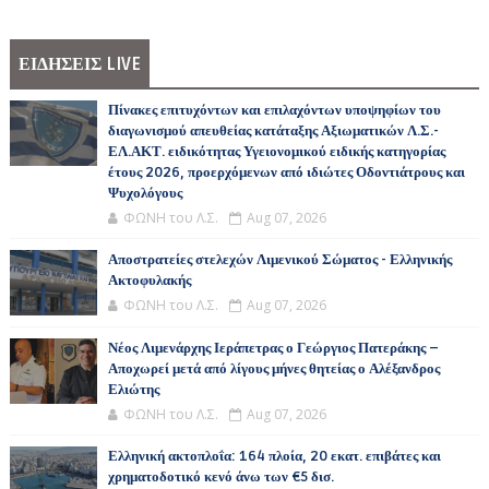
ΕΙΔΗΣΕΙΣ LIVE
Πίνακες επιτυχόντων και επιλαχόντων υποψηφίων του
διαγωνισμού απευθείας κατάταξης Αξιωματικών Λ.Σ.-
ΕΛ.ΑΚΤ. ειδικότητας Υγειονομικού ειδικής κατηγορίας
έτους 2026, προερχόμενων από ιδιώτες Οδοντιάτρους και
Ψυχολόγους
ΦΩΝΗ του Λ.Σ.
Aug 07, 2026
Αποστρατείες στελεχών Λιμενικού Σώματος - Ελληνικής
Ακτοφυλακής
ΦΩΝΗ του Λ.Σ.
Aug 07, 2026
Νέος Λιμενάρχης Ιεράπετρας ο Γεώργιος Πατεράκης –
Αποχωρεί μετά από λίγους μήνες θητείας ο Αλέξανδρος
Ελιώτης
ΦΩΝΗ του Λ.Σ.
Aug 07, 2026
Ελληνική ακτοπλοΐα: 164 πλοία, 20 εκατ. επιβάτες και
χρηματοδοτικό κενό άνω των €5 δισ.