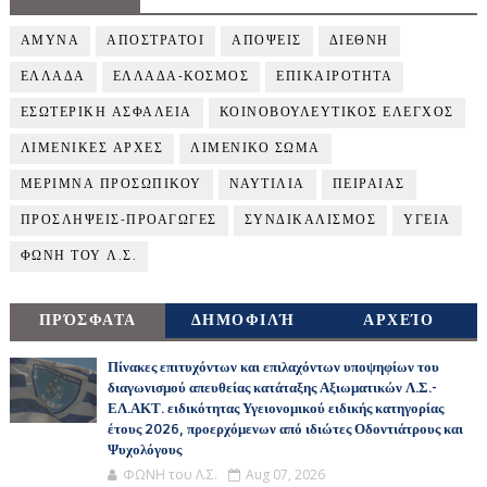
ΑΜΥΝΑ
ΑΠΟΣΤΡΑΤΟΙ
ΑΠΟΨΕΙΣ
ΔΙΕΘΝΗ
ΕΛΛΑΔΑ
ΕΛΛΑΔΑ-ΚΟΣΜΟΣ
ΕΠΙΚΑΙΡΟΤΗΤΑ
ΕΣΩΤΕΡΙΚΗ ΑΣΦΑΛΕΙΑ
ΚΟΙΝΟΒΟΥΛΕΥΤΙΚΟΣ ΕΛΕΓΧΟΣ
ΛΙΜΕΝΙΚΕΣ ΑΡΧΕΣ
ΛΙΜΕΝΙΚΟ ΣΩΜΑ
ΜΕΡΙΜΝΑ ΠΡΟΣΩΠΙΚΟΥ
ΝΑΥΤΙΛΙΑ
ΠΕΙΡΑΙΑΣ
ΠΡΟΣΛΗΨΕΙΣ-ΠΡΟΑΓΩΓΕΣ
ΣΥΝΔΙΚΑΛΙΣΜΟΣ
ΥΓΕΙΑ
ΦΩΝΗ ΤΟΥ Λ.Σ.
ΠΡΌΣΦΑΤΑ
ΔΗΜΟΦΙΛΉ
ΑΡΧΕΊΟ
Πίνακες επιτυχόντων και επιλαχόντων υποψηφίων του
διαγωνισμού απευθείας κατάταξης Αξιωματικών Λ.Σ.-
ΕΛ.ΑΚΤ. ειδικότητας Υγειονομικού ειδικής κατηγορίας
έτους 2026, προερχόμενων από ιδιώτες Οδοντιάτρους και
Ψυχολόγους
ΦΩΝΗ του Λ.Σ.
Aug 07, 2026