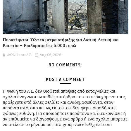
Πυρόπληκτοι: Όλα τα μέτρα στήριξης για Δυτική Αττική και
Βοιωτία – Επιδόματα έως 6.000 ευρώ
ΦΩΝΗ του Λ.Σ.
Aug 06, 2026
NO COMMENTS:
POST A COMMENT
Η Φωνή του Λ.Σ. δεν υιοθετεί απόψεις από καταγγελίες και
σχόλια αναγνωστών καθώς και άρθρα που το περιεχόμενο τους
προέρχετε από άλλες σελίδες και αναδημοσιεύονται στον
παρόντα ιστότοπο και ως εκ τούτου δεν φέρει οιασδήποτε
φύσεως ευθύνη. Για οποιαδήποτε παράπονα και διευκρινίσεις ή
αν επιθυμείτε να διαγράψουμε ένα άρθρο ή ένα σχόλιο μπορείτε
να στείλετε το μήνυμα σας στο group.voice.ls@gmail.com.