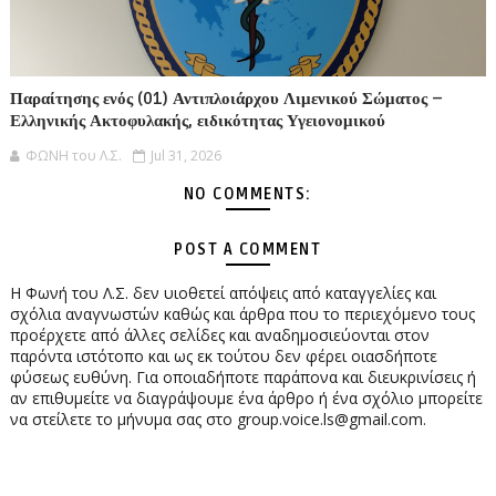
Παραίτησης ενός (01) Αντιπλοιάρχου Λιμενικού Σώματος –
Ελληνικής Ακτοφυλακής, ειδικότητας Υγειονομικού
ΦΩΝΗ του Λ.Σ.
Jul 31, 2026
NO COMMENTS:
POST A COMMENT
Η Φωνή του Λ.Σ. δεν υιοθετεί απόψεις από καταγγελίες και
σχόλια αναγνωστών καθώς και άρθρα που το περιεχόμενο τους
προέρχετε από άλλες σελίδες και αναδημοσιεύονται στον
παρόντα ιστότοπο και ως εκ τούτου δεν φέρει οιασδήποτε
φύσεως ευθύνη. Για οποιαδήποτε παράπονα και διευκρινίσεις ή
αν επιθυμείτε να διαγράψουμε ένα άρθρο ή ένα σχόλιο μπορείτε
να στείλετε το μήνυμα σας στο group.voice.ls@gmail.com.