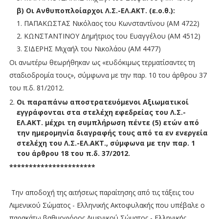
β) Οι Ανθυποπλοίαρχοι Λ.Σ.-ΕΛ.ΑΚΤ. (ε.ο.θ.):
ΠΑΠΑΚΩΣΤΑΣ Νικόλαος του Κωνσταντίνου (ΑΜ 4722)
ΚΩΝΣΤΑΝΤΙΝΟΥ Δημήτριος του Ευαγγέλου (ΑΜ 4512)
ΣΙΔΕΡΗΣ Μιχαήλ του Νικολάου (ΑΜ 4477)
Οι ανωτέρω θεωρήθηκαν ως «ευδόκιμως τερματίσαντες τη
σταδιοδρομία τους», σύμφωνα με την παρ. 10 του άρθρου 37
του π.δ. 81/2012.
Οι παραπάνω αποστρατευόμενοι Αξιωματικοί
εγγράφονται στα στελέχη εφεδρείας του Λ.Σ.-
ΕΛ.ΑΚΤ. μέχρι τη συμπλήρωση πέντε (5) ετών από
την ημερομηνία διαγραφής τους από τα εν ενεργεία
στελέχη του Λ.Σ.-ΕΛ.ΑΚΤ., σύμφωνα με την παρ. 1
του άρθρου 18 του π.δ. 37/2012.
**********************
Την αποδοχή της αιτήσεως παραίτησης από τις τάξεις του
Λιμενικού Σώματος - Ελληνικής Ακτοφυλακής που υπέβαλε ο
παρακάτω βαθμοφόρος Λιμενικού Σώματος - Ελληνικής