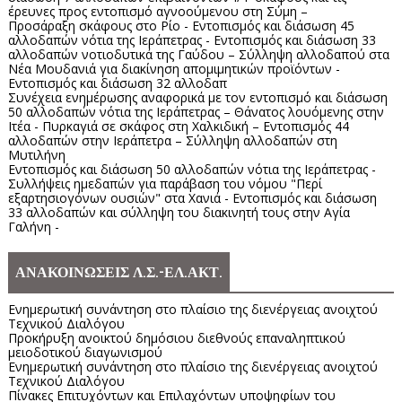
έρευνες προς εντοπισμό αγνοούμενου στη Σύμη –
Προσάραξη σκάφους στο Ρίο - Εντοπισμός και διάσωση 45
αλλοδαπών νότια της Ιεράπετρας - Εντοπισμός και διάσωση 33
αλλοδαπών νοτιοδυτικά της Γαύδου – Σύλληψη αλλοδαπού στα
Νέα Μουδανιά για διακίνηση απομιμητικών προϊόντων -
Εντοπισμός και διάσωση 32 αλλοδαπ
Συνέχεια ενημέρωσης αναφορικά με τον εντοπισμό και διάσωση
50 αλλοδαπών νότια της Ιεράπετρας – Θάνατος λουόμενης στην
Ιτέα - Πυρκαγιά σε σκάφος στη Χαλκιδική – Εντοπισμός 44
αλλοδαπών στην Ιεράπετρα – Σύλληψη αλλοδαπών στη
Μυτιλήνη
Εντοπισμός και διάσωση 50 αλλοδαπών νότια της Ιεράπετρας -
Συλλήψεις ημεδαπών για παράβαση του νόμου "Περί
εξαρτησιογόνων ουσιών" στα Χανιά - Εντοπισμός και διάσωση
33 αλλοδαπών και σύλληψη του διακινητή τους στην Αγία
Γαλήνη -
ΑΝΑΚΟΙΝΩΣΕΙΣ Λ.Σ.-ΕΛ.ΑΚΤ.
Ενημερωτική συνάντηση στο πλαίσιο της διενέργειας ανοιχτού
Τεχνικού Διαλόγου
Προκήρυξη ανοικτού δημόσιου διεθνούς επαναληπτικού
μειοδοτικού διαγωνισμού
Ενημερωτική συνάντηση στο πλαίσιο της διενέργειας ανοιχτού
Τεχνικού Διαλόγου
Πίνακες Επιτυχόντων και Επιλαχόντων υποψηφίων του