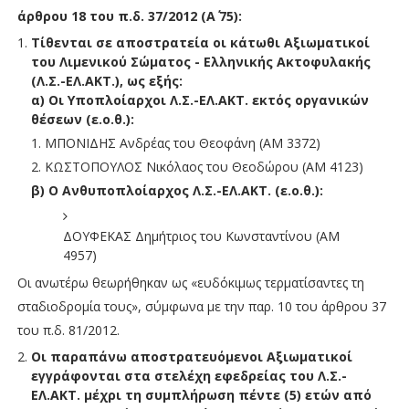
άρθρου 18 του π.δ. 37/2012 (Α΄ 75):
Τίθενται σε αποστρατεία οι κάτωθι Αξιωματικοί
του Λιμενικού Σώματος - Ελληνικής Ακτοφυλακής
(Λ.Σ.-ΕΛ.ΑΚΤ.), ως εξής:
α) Οι Υποπλοίαρχοι Λ.Σ.-ΕΛ.ΑΚΤ. εκτός οργανικών
θέσεων (ε.ο.θ.):
ΜΠΟΝΙΔΗΣ Ανδρέας του Θεοφάνη (ΑΜ 3372)
ΚΩΣΤΟΠΟΥΛΟΣ Νικόλαος του Θεοδώρου (ΑΜ 4123)
β) Ο Ανθυποπλοίαρχος Λ.Σ.-ΕΛ.ΑΚΤ. (ε.ο.θ.):
ΔΟΥΦΕΚΑΣ Δημήτριος του Κωνσταντίνου (ΑΜ
4957)
Οι ανωτέρω θεωρήθηκαν ως «ευδόκιμως τερματίσαντες τη
σταδιοδρομία τους», σύμφωνα με την παρ. 10 του άρθρου 37
του π.δ. 81/2012.
Οι παραπάνω αποστρατευόμενοι Αξιωματικοί
εγγράφονται στα στελέχη εφεδρείας του Λ.Σ.-
ΕΛ.ΑΚΤ. μέχρι τη συμπλήρωση πέντε (5) ετών από