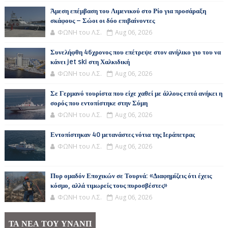
Άμεση επέμβαση του Λιμενικού στο Ρίο για προσάραξη
σκάφους – Σώοι οι δύο επιβαίνοντες
ΦΩΝΗ του Λ.Σ.
Aug 06, 2026
Συνελήφθη 46χρονος που επέτρεψε στον ανήλικο γιο του να
κάνει jet ski στη Χαλκιδική
ΦΩΝΗ του Λ.Σ.
Aug 06, 2026
Σε Γερμανό τουρίστα που είχε χαθεί με άλλους επτά ανήκει η
σορός που εντοπίστηκε στην Σύμη
ΦΩΝΗ του Λ.Σ.
Aug 06, 2026
Εντοπίστηκαν 40 μετανάστες νότια της Ιεράπετρας
ΦΩΝΗ του Λ.Σ.
Aug 06, 2026
Πυρ ομαδόν Εποχικών σε Τουρνά: «Διαφημίζεις ότι έχεις
κόσμο, αλλά τιμωρείς τους πυροσβέστες»
ΦΩΝΗ του Λ.Σ.
Aug 06, 2026
ΤΑ ΝΕΑ ΤΟΥ ΥΝΑΝΠ