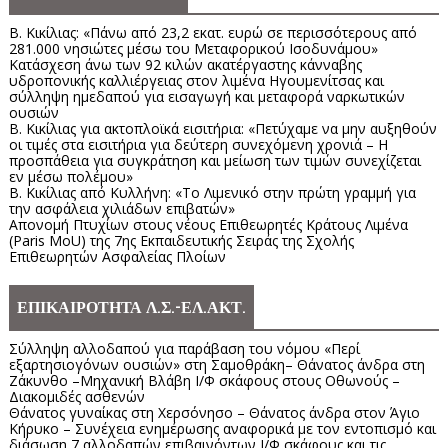
Β. Κικίλιας: «Πάνω από 23,2 εκατ. ευρώ σε περισσότερους από
281.000 νησιώτες μέσω του Μεταφορικού Ισοδυνάμου»
Κατάσχεση άνω των 92 κιλών ακατέργαστης κάνναβης
υδροπονικής καλλιέργειας στον λιμένα Ηγουμενίτσας και
σύλληψη ημεδαπού για εισαγωγή και μεταφορά ναρκωτικών
ουσιών
Β. Κικίλιας για ακτοπλοϊκά εισιτήρια: «Πετύχαμε να μην αυξηθούν
οι τιμές στα εισιτήρια για δεύτερη συνεχόμενη χρονιά – Η
προσπάθεια για συγκράτηση και μείωση των τιμών συνεχίζεται
εν μέσω πολέμου»
Β. Κικίλιας από Κυλλήνη: «Το Λιμενικό στην πρώτη γραμμή για
την ασφάλεια χιλιάδων επιβατών»
Απονομή Πτυχίων στους νέους Επιθεωρητές Κράτους Λιμένα
(Paris MoU) της 7ης Εκπαιδευτικής Σειράς της Σχολής
Επιθεωρητών Ασφαλείας Πλοίων
ΕΠΙΚΑΙΡΟΤΗΤΑ Λ.Σ.-ΕΛ.ΑΚΤ.
Σύλληψη αλλοδαπού για παράβαση του νόμου «Περί
εξαρτησιογόνων ουσιών» στη Σαμοθράκη– Θάνατος άνδρα στη
Ζάκυνθο –Μηχανική Βλάβη Ι/Φ σκάφους στους Οθωνούς –
Διακομιδές ασθενών
Θάνατος γυναίκας στη Χερσόνησο – Θάνατος άνδρα στον Άγιο
Κήρυκο – Συνέχεια ενημέρωσης αναφορικά με τον εντοπισμό και
διάσωση 7 αλλοδαπών επιβαινόντων Ι/Φ σκάφους και τις