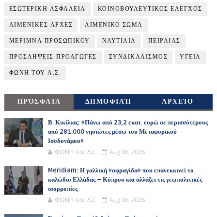
ΕΣΩΤΕΡΙΚΗ ΑΣΦΑΛΕΙΑ
ΚΟΙΝΟΒΟΥΛΕΥΤΙΚΟΣ ΕΛΕΓΧΟΣ
ΛΙΜΕΝΙΚΕΣ ΑΡΧΕΣ
ΛΙΜΕΝΙΚΟ ΣΩΜΑ
ΜΕΡΙΜΝΑ ΠΡΟΣΩΠΙΚΟΥ
ΝΑΥΤΙΛΙΑ
ΠΕΙΡΑΙΑΣ
ΠΡΟΣΛΗΨΕΙΣ-ΠΡΟΑΓΩΓΕΣ
ΣΥΝΔΙΚΑΛΙΣΜΟΣ
ΥΓΕΙΑ
ΦΩΝΗ ΤΟΥ Λ.Σ.
ΠΡΌΣΦΑΤΑ
ΔΗΜΟΦΙΛΉ
ΑΡΧΕΊΟ
Β. Κικίλιας: «Πάνω από 23,2 εκατ. ευρώ σε περισσότερους
από 281.000 νησιώτες μέσω του Μεταφορικού
Ισοδυνάμου»
ΦΩΝΗ του Λ.Σ.
Aug 06, 2026
Meridiam: Η γαλλική «σφραγίδα» που επανεκκινεί το
καλώδιο Ελλάδας – Κύπρου και αλλάζει τις γεωπολιτικές
ισορροπίες
ΦΩΝΗ του Λ.Σ.
Aug 06, 2026