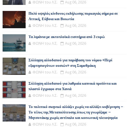
ΦΩΝΗ του Λ.Σ.
Aug 06, 2026
Πολύ υψηλός κίνδυνος εκδήλωσης πυρκαγιάς σήμερα σε
Αττική, Εύβοια και Βοιωτία
ΦΩΝΗ του Λ.Σ.
Aug 06, 2026
Τα λιμάνια με ακτοπλοϊκά εισιτήρια από 3 ευρώ
ΦΩΝΗ του Λ.Σ.
Aug 06, 2026
Σύλληψη αλλοδαπού για παράβαση του νόμου «Περί
εξαρτησιογόνων ουσιών» στη Σαμοθράκη
ΦΩΝΗ του Λ.Σ.
Aug 06, 2026
Σύλληψη αλλοδαπού για λαθραία καπνικά προϊόντα και
πλαστό έγγραφο στα Χανιά
ΦΩΝΗ του Λ.Σ.
Aug 06, 2026
Το πολιτικό σκηνικό αλλάζει χωρίς να αλλάζει κυβέρνηση –
Το τέλος της Μεταπολίτευσης όπως τη γνωρίζαμε –
Μητσοτάκης χωρίς αντίπαλο και κοινωνική πλειοψηφία
ΦΩΝΗ του Λ.Σ.
Aug 06, 2026