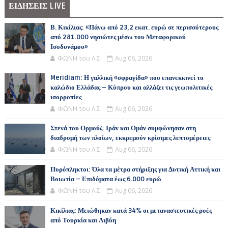
ΕΙΔΗΣΕΙΣ LIVE
Β. Κικίλιας: «Πάνω από 23,2 εκατ. ευρώ σε περισσότερους
από 281.000 νησιώτες μέσω του Μεταφορικού
Ισοδυνάμου»
ΦΩΝΗ του Λ.Σ.
Aug 06, 2026
Meridiam: Η γαλλική «σφραγίδα» που επανεκκινεί το
καλώδιο Ελλάδας – Κύπρου και αλλάζει τις γεωπολιτικές
ισορροπίες
ΦΩΝΗ του Λ.Σ.
Aug 06, 2026
Στενά του Ορμούζ: Ιράν και Ομάν συμφώνησαν στη
διαδρομή των πλοίων, εκκρεμούν κρίσιμες λεπτομέρειες
ΦΩΝΗ του Λ.Σ.
Aug 06, 2026
Πυρόπληκτοι: Όλα τα μέτρα στήριξης για Δυτική Αττική και
Βοιωτία – Επιδόματα έως 6.000 ευρώ
ΦΩΝΗ του Λ.Σ.
Aug 06, 2026
Κικίλιας: Μειώθηκαν κατά 34% οι μεταναστευτικές ροές
από Τουρκία και Λιβύη