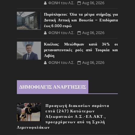
ΦΩΝΗ του Λ.Σ.
Aug 06, 2026
Πυρόπληκτοι: Όλα τα μέτρα στήριξης για
Δυτική Αττική και Βοιωτία – Επιδόματα
έως 6.000 ευρώ
ΦΩΝΗ του Λ.Σ.
Aug 06, 2026
Κικίλιας: Μειώθηκαν κατά 34% οι
μεταναστευτικές ροές από Τουρκία και
Λιβύη
ΦΩΝΗ του Λ.Σ.
Aug 06, 2026
ΔΗΜΟΦΙΛΕΊΣ ΑΝΑΡΤΉΣΕΙΣ
Προαγωγή διακοσίων σαράντα
επτά (247) Κατώτερων
Αξιωματικών Λ.Σ.-ΕΛ.ΑΚΤ.,
προερχόμενων από τη Σχολή
Λιμενοφυλάκων