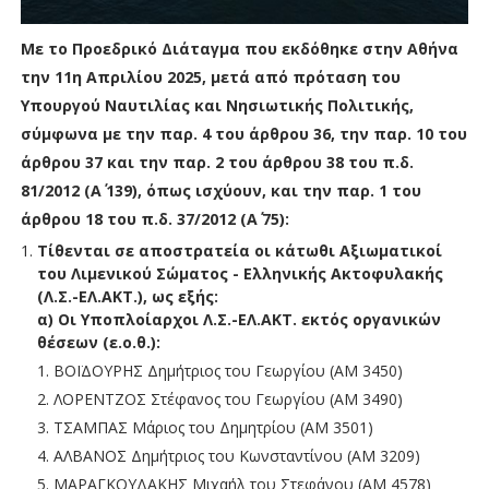
Με το Προεδρικό Διάταγμα που εκδόθηκε στην Αθήνα
την 11η Απριλίου 2025, μετά από πρόταση του
Υπουργού Ναυτιλίας και Νησιωτικής Πολιτικής,
σύμφωνα με την παρ. 4 του άρθρου 36, την παρ. 10 του
άρθρου 37 και την παρ. 2 του άρθρου 38 του π.δ.
81/2012 (Α΄ 139), όπως ισχύουν, και την παρ. 1 του
άρθρου 18 του π.δ. 37/2012 (Α΄ 75):
Τίθενται σε αποστρατεία οι κάτωθι Αξιωματικοί
του Λιμενικού Σώματος - Ελληνικής Ακτοφυλακής
(Λ.Σ.-ΕΛ.ΑΚΤ.), ως εξής:
α) Οι Υποπλοίαρχοι Λ.Σ.-ΕΛ.ΑΚΤ. εκτός οργανικών
θέσεων (ε.ο.θ.):
ΒΟΪΔΟΥΡΗΣ Δημήτριος του Γεωργίου (ΑΜ 3450)
ΛΟΡΕΝΤΖΟΣ Στέφανος του Γεωργίου (ΑΜ 3490)
ΤΣΑΜΠΑΣ Μάριος του Δημητρίου (ΑΜ 3501)
ΑΛΒΑΝΟΣ Δημήτριος του Κωνσταντίνου (ΑΜ 3209)
ΜΑΡΑΓΚΟΥΔΑΚΗΣ Μιχαήλ του Στεφάνου (ΑΜ 4578)