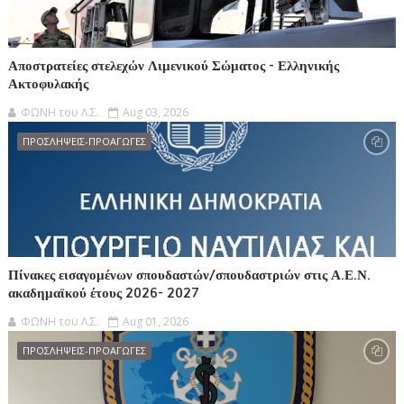
Αποστρατείες στελεχών Λιμενικού Σώματος - Ελληνικής
Ακτοφυλακής
ΦΩΝΗ του Λ.Σ.
Aug 03, 2026
ΠΡΟΣΛΗΨΕΙΣ-ΠΡΟΑΓΩΓΕΣ
Πίνακες εισαγομένων σπουδαστών/σπουδαστριών στις Α.Ε.Ν.
ακαδημαϊκού έτους 2026- 2027
ΦΩΝΗ του Λ.Σ.
Aug 01, 2026
ΠΡΟΣΛΗΨΕΙΣ-ΠΡΟΑΓΩΓΕΣ