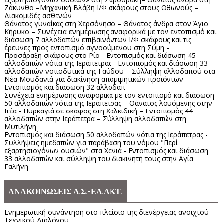
Ζάκυνθο –Μηχανική Βλάβη Ι/Φ σκάφους στους Οθωνούς –
Διακομιδές ασθενών
Θάνατος γυναίκας στη Χερσόνησο – Θάνατος άνδρα στον Άγιο
Κήρυκο – Συνέχεια ενημέρωσης αναφορικά με τον εντοπισμό και
διάσωση 7 αλλοδαπών επιβαινόντων Ι/Φ σκάφους και τις
έρευνες προς εντοπισμό αγνοούμενου στη Σύμη –
Προσάραξη σκάφους στο Ρίο - Εντοπισμός και διάσωση 45
αλλοδαπών νότια της Ιεράπετρας - Εντοπισμός και διάσωση 33
αλλοδαπών νοτιοδυτικά της Γαύδου – Σύλληψη αλλοδαπού στα
Νέα Μουδανιά για διακίνηση απομιμητικών προϊόντων -
Εντοπισμός και διάσωση 32 αλλοδαπ
Συνέχεια ενημέρωσης αναφορικά με τον εντοπισμό και διάσωση
50 αλλοδαπών νότια της Ιεράπετρας – Θάνατος λουόμενης στην
Ιτέα - Πυρκαγιά σε σκάφος στη Χαλκιδική – Εντοπισμός 44
αλλοδαπών στην Ιεράπετρα – Σύλληψη αλλοδαπών στη
Μυτιλήνη
Εντοπισμός και διάσωση 50 αλλοδαπών νότια της Ιεράπετρας -
Συλλήψεις ημεδαπών για παράβαση του νόμου "Περί
εξαρτησιογόνων ουσιών" στα Χανιά - Εντοπισμός και διάσωση
33 αλλοδαπών και σύλληψη του διακινητή τους στην Αγία
Γαλήνη -
ΑΝΑΚΟΙΝΩΣΕΙΣ Λ.Σ.-ΕΛ.ΑΚΤ.
Ενημερωτική συνάντηση στο πλαίσιο της διενέργειας ανοιχτού
Τεχνικού Διαλόγου