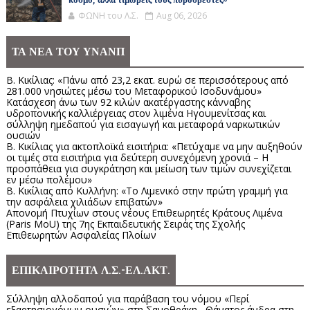
κόσμο, αλλά τιμωρείς τους πυροσβέστες»
ΦΩΝΗ του Λ.Σ.
Aug 06, 2026
ΤΑ ΝΕΑ ΤΟΥ ΥΝΑΝΠ
Β. Κικίλιας: «Πάνω από 23,2 εκατ. ευρώ σε περισσότερους από
281.000 νησιώτες μέσω του Μεταφορικού Ισοδυνάμου»
Κατάσχεση άνω των 92 κιλών ακατέργαστης κάνναβης
υδροπονικής καλλιέργειας στον λιμένα Ηγουμενίτσας και
σύλληψη ημεδαπού για εισαγωγή και μεταφορά ναρκωτικών
ουσιών
Β. Κικίλιας για ακτοπλοϊκά εισιτήρια: «Πετύχαμε να μην αυξηθούν
οι τιμές στα εισιτήρια για δεύτερη συνεχόμενη χρονιά – Η
προσπάθεια για συγκράτηση και μείωση των τιμών συνεχίζεται
εν μέσω πολέμου»
Β. Κικίλιας από Κυλλήνη: «Το Λιμενικό στην πρώτη γραμμή για
την ασφάλεια χιλιάδων επιβατών»
Απονομή Πτυχίων στους νέους Επιθεωρητές Κράτους Λιμένα
(Paris MoU) της 7ης Εκπαιδευτικής Σειράς της Σχολής
Επιθεωρητών Ασφαλείας Πλοίων
ΕΠΙΚΑΙΡΟΤΗΤΑ Λ.Σ.-ΕΛ.ΑΚΤ.
Σύλληψη αλλοδαπού για παράβαση του νόμου «Περί
εξαρτησιογόνων ουσιών» στη Σαμοθράκη– Θάνατος άνδρα στη