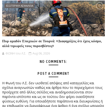
ΕΣΩΤΕΡΙΚΗ ΑΣΦΑΛΕΙΑ
Πυρ ομαδόν Εποχικών σε Τουρνά: «Διαφημίζεις ότι έχεις κόσμο,
αλλά τιμωρείς τους πυροσβέστες»
ΦΩΝΗ του Λ.Σ.
Aug 06, 2026
NO COMMENTS:
POST A COMMENT
Η Φωνή του Λ.Σ. δεν υιοθετεί απόψεις από καταγγελίες και
σχόλια αναγνωστών καθώς και άρθρα που το περιεχόμενο τους
προέρχετε από άλλες σελίδες και αναδημοσιεύονται στον
παρόντα ιστότοπο και ως εκ τούτου δεν φέρει οιασδήποτε
φύσεως ευθύνη. Για οποιαδήποτε παράπονα και διευκρινίσεις ή
αν επιθυμείτε να διαγράψουμε ένα άρθρο ή ένα σχόλιο μπορείτε