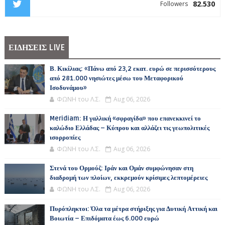
82.530
Followers
ΕΙΔΗΣΕΙΣ LIVE
Β. Κικίλιας: «Πάνω από 23,2 εκατ. ευρώ σε περισσότερους
από 281.000 νησιώτες μέσω του Μεταφορικού
Ισοδυνάμου»
ΦΩΝΗ του Λ.Σ.
Aug 06, 2026
Meridiam: Η γαλλική «σφραγίδα» που επανεκκινεί το
καλώδιο Ελλάδας – Κύπρου και αλλάζει τις γεωπολιτικές
ισορροπίες
ΦΩΝΗ του Λ.Σ.
Aug 06, 2026
Στενά του Ορμούζ: Ιράν και Ομάν συμφώνησαν στη
διαδρομή των πλοίων, εκκρεμούν κρίσιμες λεπτομέρειες
ΦΩΝΗ του Λ.Σ.
Aug 06, 2026
Πυρόπληκτοι: Όλα τα μέτρα στήριξης για Δυτική Αττική και
Βοιωτία – Επιδόματα έως 6.000 ευρώ