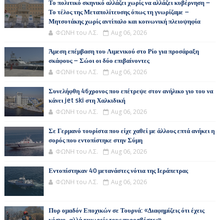
Το πολιτικό σκηνικό αλλάζει χωρίς να αλλάζει κυβέρνηση –
Το τέλος της Μεταπολίτευσης όπως τη γνωρίζαμε –
Μητσοτάκης χωρίς αντίπαλο και κοινωνική πλειοψηφία
ΦΩΝΗ του Λ.Σ.
Aug 06, 2026
Άμεση επέμβαση του Λιμενικού στο Ρίο για προσάραξη
σκάφους – Σώοι οι δύο επιβαίνοντες
ΦΩΝΗ του Λ.Σ.
Aug 06, 2026
Συνελήφθη 46χρονος που επέτρεψε στον ανήλικο γιο του να
κάνει jet ski στη Χαλκιδική
ΦΩΝΗ του Λ.Σ.
Aug 06, 2026
Σε Γερμανό τουρίστα που είχε χαθεί με άλλους επτά ανήκει η
σορός που εντοπίστηκε στην Σύμη
ΦΩΝΗ του Λ.Σ.
Aug 06, 2026
Εντοπίστηκαν 40 μετανάστες νότια της Ιεράπετρας
ΦΩΝΗ του Λ.Σ.
Aug 06, 2026
Πυρ ομαδόν Εποχικών σε Τουρνά: «Διαφημίζεις ότι έχεις