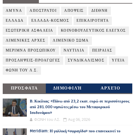
ΑΜΥΝΑ
ΑΠΟΣΤΡΑΤΟΙ
ΑΠΟΨΕΙΣ
ΔΙΕΘΝΗ
ΕΛΛΑΔΑ
ΕΛΛΑΔΑ-ΚΟΣΜΟΣ
ΕΠΙΚΑΙΡΟΤΗΤΑ
ΕΣΩΤΕΡΙΚΗ ΑΣΦΑΛΕΙΑ
ΚΟΙΝΟΒΟΥΛΕΥΤΙΚΟΣ ΕΛΕΓΧΟΣ
ΛΙΜΕΝΙΚΕΣ ΑΡΧΕΣ
ΛΙΜΕΝΙΚΟ ΣΩΜΑ
ΜΕΡΙΜΝΑ ΠΡΟΣΩΠΙΚΟΥ
ΝΑΥΤΙΛΙΑ
ΠΕΙΡΑΙΑΣ
ΠΡΟΣΛΗΨΕΙΣ-ΠΡΟΑΓΩΓΕΣ
ΣΥΝΔΙΚΑΛΙΣΜΟΣ
ΥΓΕΙΑ
ΦΩΝΗ ΤΟΥ Λ.Σ.
ΠΡΌΣΦΑΤΑ
ΔΗΜΟΦΙΛΉ
ΑΡΧΕΊΟ
Β. Κικίλιας: «Πάνω από 23,2 εκατ. ευρώ σε περισσότερους
από 281.000 νησιώτες μέσω του Μεταφορικού
Ισοδυνάμου»
ΦΩΝΗ του Λ.Σ.
Aug 06, 2026
Meridiam: Η γαλλική «σφραγίδα» που επανεκκινεί το