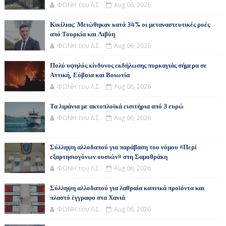
ΦΩΝΗ του Λ.Σ.
Aug 06, 2026
Κικίλιας: Μειώθηκαν κατά 34% οι μεταναστευτικές ροές
από Τουρκία και Λιβύη
ΦΩΝΗ του Λ.Σ.
Aug 06, 2026
Πολύ υψηλός κίνδυνος εκδήλωσης πυρκαγιάς σήμερα σε
Αττική, Εύβοια και Βοιωτία
ΦΩΝΗ του Λ.Σ.
Aug 06, 2026
Τα λιμάνια με ακτοπλοϊκά εισιτήρια από 3 ευρώ
ΦΩΝΗ του Λ.Σ.
Aug 06, 2026
Σύλληψη αλλοδαπού για παράβαση του νόμου «Περί
εξαρτησιογόνων ουσιών» στη Σαμοθράκη
ΦΩΝΗ του Λ.Σ.
Aug 06, 2026
Σύλληψη αλλοδαπού για λαθραία καπνικά προϊόντα και
πλαστό έγγραφο στα Χανιά
ΦΩΝΗ του Λ.Σ.
Aug 06, 2026