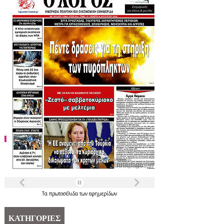
Τα
πρωτοσέλιδα
των
εφημερίδων
ΚΑΤΗΓΟΡΙΕΣ