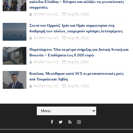
καλώδιο Ελλάδας – Κύπρου και αλλάζει τις γεωπολιτικές
ισορροπίες
ΦΩΝΗ του Λ.Σ.
Aug 06, 2026
Στενά του Ορμούζ: Ιράν και Ομάν συμφώνησαν στη
διαδρομή των πλοίων, εκκρεμούν κρίσιμες λεπτομέρειες
ΦΩΝΗ του Λ.Σ.
Aug 06, 2026
Πυρόπληκτοι: Όλα τα μέτρα στήριξης για Δυτική Αττική και
Βοιωτία – Επιδόματα έως 6.000 ευρώ
ΦΩΝΗ του Λ.Σ.
Aug 06, 2026
Κικίλιας: Μειώθηκαν κατά 34% οι μεταναστευτικές ροές
από Τουρκία και Λιβύη
ΦΩΝΗ του Λ.Σ.
Aug 06, 2026