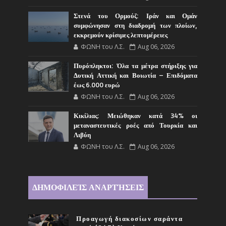
Στενά του Ορμούζ: Ιράν και Ομάν
συμφώνησαν στη διαδρομή των πλοίων,
εκκρεμούν κρίσιμες λεπτομέρειες
ΦΩΝΗ του Λ.Σ.
Aug 06, 2026
Πυρόπληκτοι: Όλα τα μέτρα στήριξης για
Δυτική Αττική και Βοιωτία – Επιδόματα
έως 6.000 ευρώ
ΦΩΝΗ του Λ.Σ.
Aug 06, 2026
Κικίλιας: Μειώθηκαν κατά 34% οι
μεταναστευτικές ροές από Τουρκία και
Λιβύη
ΦΩΝΗ του Λ.Σ.
Aug 06, 2026
ΔΗΜΟΦΙΛΕΊΣ ΑΝΑΡΤΉΣΕΙΣ
Προαγωγή διακοσίων σαράντα