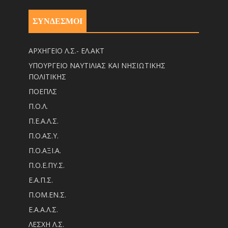
ΣΥΝΔΕΣΜΟΙ
ΑΡΧΗΓΕΙΟ Λ.Σ.- ΕΛ.ΑΚΤ
ΥΠΟΥΡΓΕΙΟ ΝΑΥΤΙΛΙΑΣ ΚΑΙ ΝΗΣΙΩΤΙΚΗΣ
ΠΟΛΙΤΙΚΗΣ
ΠΟΕΠΛΣ
Π.Ο.Λ.
Π.Ε.Α.Λ.Σ.
Π.Ο.ΑΣ.Υ.
Π.Ο.ΑΞΙ.Α.
Π.Ο.Ε.ΠΥ.Σ.
Ε.Α.Π.Σ.
Π.ΟM.EN.Σ.
Ε.Α.Α.Λ.Σ.
ΛΕΣΧΗ Λ.Σ.