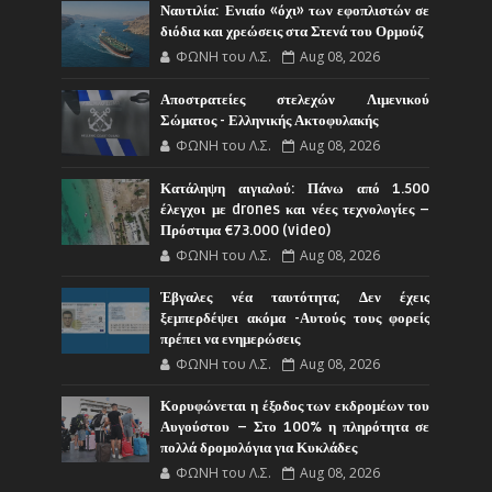
Ναυτιλία: Ενιαίο «όχι» των εφοπλιστών σε
διόδια και χρεώσεις στα Στενά του Ορμούζ
ΦΩΝΗ του Λ.Σ.
Aug 08, 2026
Αποστρατείες στελεχών Λιμενικού
Σώματος - Ελληνικής Ακτοφυλακής
ΦΩΝΗ του Λ.Σ.
Aug 08, 2026
Κατάληψη αιγιαλού: Πάνω από 1.500
έλεγχοι με drones και νέες τεχνολογίες –
Πρόστιμα €73.000 (video)
ΦΩΝΗ του Λ.Σ.
Aug 08, 2026
Έβγαλες νέα ταυτότητα; Δεν έχεις
ξεμπερδέψει ακόμα -Αυτούς τους φορείς
πρέπει να ενημερώσεις
ΦΩΝΗ του Λ.Σ.
Aug 08, 2026
Κορυφώνεται η έξοδος των εκδρομέων του
Αυγούστου – Στο 100% η πληρότητα σε
πολλά δρομολόγια για Κυκλάδες
ΦΩΝΗ του Λ.Σ.
Aug 08, 2026