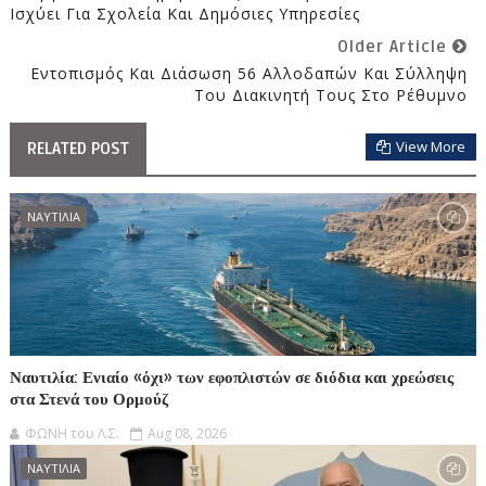
Ισχύει Για Σχολεία Και Δημόσιες Υπηρεσίες
Older Article
Εντοπισμός Και Διάσωση 56 Αλλοδαπών Και Σύλληψη
Του Διακινητή Τους Στο Ρέθυμνο
View More
RELATED POST
ΝΑΥΤΙΛΙΑ
Ναυτιλία: Ενιαίο «όχι» των εφοπλιστών σε διόδια και χρεώσεις
στα Στενά του Ορμούζ
ΦΩΝΗ του Λ.Σ.
Aug 08, 2026
ΝΑΥΤΙΛΙΑ