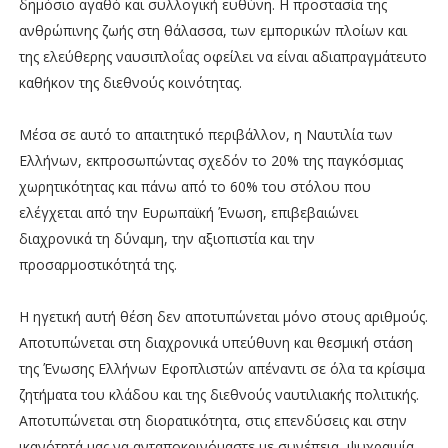
δημόσιο αγαθό και συλλογική ευθύνη. Η προστασία της
ανθρώπινης ζωής στη θάλασσα, των εμπορικών πλοίων και
της ελεύθερης ναυσιπλοΐας οφείλει να είναι αδιαπραγμάτευτο
καθήκον της διεθνούς κοινότητας.
Μέσα σε αυτό το απαιτητικό περιβάλλον, η Ναυτιλία των
Ελλήνων, εκπροσωπώντας σχεδόν το 20% της παγκόσμιας
χωρητικότητας και πάνω από το 60% του στόλου που
ελέγχεται από την Ευρωπαϊκή Ένωση, επιβεβαιώνει
διαχρονικά τη δύναμη, την αξιοπιστία και την
προσαρμοστικότητά της.
Η ηγετική αυτή θέση δεν αποτυπώνεται μόνο στους αριθμούς.
Αποτυπώνεται στη διαχρονικά υπεύθυνη και θεσμική στάση
της Ένωσης Ελλήνων Εφοπλιστών απέναντι σε όλα τα κρίσιμα
ζητήματα του κλάδου και της διεθνούς ναυτιλιακής πολιτικής.
Αποτυπώνεται στη διορατικότητα, στις επενδύσεις και στην
ικανότητά μας να ανταποκρινόμαστε με συνέπεια, ψυχραιμία