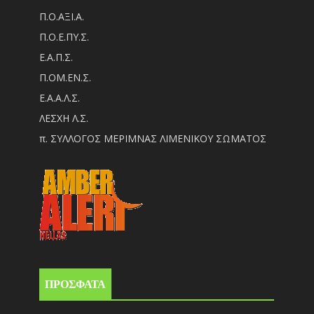
Π.Ο.ΑΞΙ.Α.
Π.Ο.Ε.ΠΥ.Σ.
Ε.Α.Π.Σ.
Π.ΟM.EN.Σ.
Ε.Α.Α.Λ.Σ.
ΛΕΣΧΗ Λ.Σ.
π. ΣΥΛΛΟΓΟΣ ΜΕΡΙΜΝΑΣ ΛΙΜΕΝΙΚΟΥ ΣΩΜΑΤΟΣ
ΠΡΟΣΦΑΤΑ