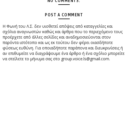
NO COMMENTS:
POST A COMMENT
Η Φωνή του Λ.Σ. δεν υιοθετεί απόψεις από καταγγελίες και
σχόλια αναγνωστών καθώς και άρθρα που το περιεχόμενο τους
προέρχετε από άλλες σελίδες και αναδημοσιεύονται στον
παρόντα ιστότοπο και ως εκ τούτου δεν φέρει οιασδήποτε
φύσεως ευθύνη. Για οποιαδήποτε παράπονα και διευκρινίσεις ή
αν επιθυμείτε να διαγράψουμε ένα άρθρο ή ένα σχόλιο μπορείτε
να στείλετε το μήνυμα σας στο group.voice.ls@gmail.com.