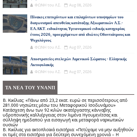
ΦΩΝΗ του Λ.Σ.
Aug 08, 2026
Πίνακες επιτυχόντων και επιλαχόντων υποψηφίων του
διαγωνισμού απευθείας κατάταξης Αξιωματικών Λ.Σ.-
ΕΛ.ΑΚΤ. ειδικότητας Υγειονομικού ειδικής κατηγορίας
έτους 2026, προερχόμενων από ιδιώτες Οδοντιάτρους και
Ψυχολόγους
ΦΩΝΗ του Λ.Σ.
Aug 07, 2026
Αποστρατείες στελεχών Λιμενικού Σώματος - Ελληνικής
Ακτοφυλακής
ΦΩΝΗ του Λ.Σ.
Aug 07, 2026
ΤΑ ΝΕΑ ΤΟΥ ΥΝΑΝΠ
Β. Κικίλιας: «Πάνω από 23,2 εκατ. ευρώ σε περισσότερους από
281.000 νησιώτες μέσω του Μεταφορικού Ισοδυνάμου»
Κατάσχεση άνω των 92 κιλών ακατέργαστης κάνναβης
υδροπονικής καλλιέργειας στον λιμένα Ηγουμενίτσας και
σύλληψη ημεδαπού για εισαγωγή και μεταφορά ναρκωτικών
ουσιών
Β. Κικίλιας για ακτοπλοϊκά εισιτήρια: «Πετύχαμε να μην αυξηθούν
οι τιμές στα εισιτήρια για δεύτερη συνεχόμενη χρονιά – Η