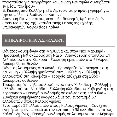
προσπάθεια για συγκράτηση και μείωση των τιμών συνεχίζεται
εν μέσω πολέμου»
Β. Κικίλιας από Κυλλήνη: «Το Λιμενικό στην πρώτη γραμμή για
την ασφάλεια χιλιάδων επιβατών»
Απονομή Πτυχίων στους νέους Επιθεωρητές Κράτους Λιμένα
(Paris MoU) της 7ης Εκπαιδευτικής Σειράς της Σχολής
Επιθεωρητών Ασφαλείας Πλοίων
ΕΠΙΚΑΙΡΟΤΗΤΑ Λ.Σ.-ΕΛ.ΑΚΤ.
Θάνατος λουομένων στη Μήθυμνα και στον Νέο Μαρμαρά -
Προσάραξη Ι/Φ σκάφους στη Νάξο - Απαγόρευση απόπλου Ε/Γ-
Δ/Ρ πλοίου στην Κέρκυρα - Σύλληψη ημεδαπών στο Ρέθυμνο -
Διακομιδές ασθενών
Θάνατος λουόμενης στα Χανιά - Προσάραξη Θ/Γ σκάφους στη
Λευκίμμη - Σύλληψη ημεδαπού στην Κυλλήνη - Σύλληψη
αλλοδαπού στη Καλαμάτα – Τροχαίο ατύχημα στη Σύρο -
Διακομιδές ασθενών
Τραυματισμός ανήλικου λουόμενου στην Χαλκιδική – Σύλληψη
αλλοδαπού στη Λευκάδα – Σύλληψη αλλοδαπού Κυβερνήτη στη
Χερσόνησο – Παροχή συνδρομής σε σκάφος στη Σαλαμίνα –
Συνέχεια ενημέρωσης αναφορικά με τον εντοπισμό 57
αλλοδαπών στους Καλούς Λιμένες
Εντοπισμός 57 αλλοδαπών στους Καλούς Λιμένες – Συνέχεια
ενημέρωσης αναφορικά με τον εντοπισμό 58 αλλοδαπών στους
Καλούς Λιμένες - Παροχή συνδρομής σε λουόμενο στην Κέρκυρα