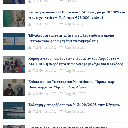
ΦΩΝΗ του Λ.Σ.
Aug 08, 2026
Κατάληψη αιγιαλού: Πάνω από 1.500 έλεγχοι με drones και
νέες τεχνολογίες – Πρόστιμα €73.000 (video)
ΦΩΝΗ του Λ.Σ.
Aug 08, 2026
Έβγαλες νέα ταυτότητα; Δεν έχεις ξεμπερδέψει ακόμα
-Αυτούς τους φορείς πρέπει να ενημερώσεις
ΦΩΝΗ του Λ.Σ.
Aug 08, 2026
Κορυφώνεται η έξοδος των εκδρομέων του Αυγούστου –
Στο 100% η πληρότητα σε πολλά δρομολόγια για Κυκλάδες
ΦΩΝΗ του Λ.Σ.
Aug 08, 2026
Επίσκεψη του Υφυπουργού Ναυτιλίας και Νησιωτικής
Πολιτικής στον Μητροπολίτη Λέρου
ΦΩΝΗ του Λ.Σ.
Aug 08, 2026
Σύλληψη για παράβαση του Ν. 3409/2005 στην Κάλυμνο
ΦΩΝΗ του Λ.Σ.
Aug 08, 2026