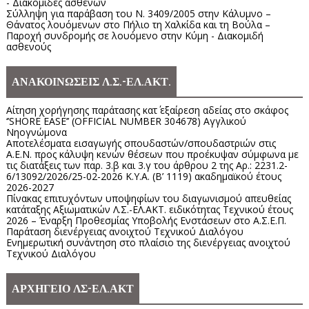
- Διακομιδές ασθενών
Σύλληψη για παράβαση του Ν. 3409/2005 στην Κάλυμνο –
Θάνατος λουόμενων στο Πήλιο τη Χαλκίδα και τη Βούλα –
Παροχή συνδρομής σε λουόμενο στην Κύμη - Διακομιδή
ασθενούς
ΑΝΑΚΟΙΝΩΣΕΙΣ Λ.Σ.-ΕΛ.ΑΚΤ.
Αίτηση χορήγησης παράτασης κατ΄ εξαίρεση αδείας στο σκάφος
‘’SHORE EASE’’ (OFFICIAL NUMBER 304678) Αγγλικού
Νηογνώμονα
Αποτελέσματα εισαγωγής σπουδαστών/σπουδαστριών στις
Α.Ε.Ν. προς κάλυψη κενών θέσεων που προέκυψαν σύμφωνα με
τις διατάξεις των παρ. 3.β και 3.γ του άρθρου 2 της Αρ.: 2231.2-
6/13092/2026/25-02-2026 Κ.Υ.Α. (Β’ 1119) ακαδημαϊκού έτους
2026-2027
Πίνακας επιτυχόντων υποψηφίων του διαγωνισμού απευθείας
κατάταξης Αξιωματικών Λ.Σ.-ΕΛ.ΑΚΤ. ειδικότητας Τεχνικού έτους
2026 – Έναρξη Προθεσμίας Υποβολής Ενστάσεων στο Α.Σ.Ε.Π.
Παράταση διενέργειας ανοιχτού Τεχνικού Διαλόγου
Ενημερωτική συνάντηση στο πλαίσιο της διενέργειας ανοιχτού
Τεχνικού Διαλόγου
ΑΡΧΗΓΕΙΟ ΛΣ-ΕΛ.ΑΚΤ