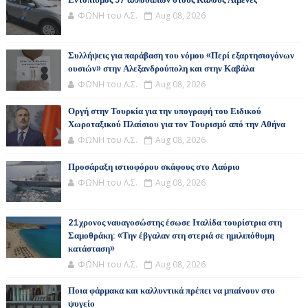
Εντοπισμός 57 αλλοδαπών στους Καλούς Λιμένες
ΦΩΝΗ του Λ.Σ.
Aug 08, 2026
Συλλήψεις για παράβαση του νόμου «Περί εξαρτησιογόνων
ουσιών» στην Αλεξανδρούπολη και στην Καβάλα
ΦΩΝΗ του Λ.Σ.
Aug 08, 2026
Οργή στην Τουρκία για την υπογραφή του Ειδικού
Χωροταξικού Πλαίσιου για τον Τουρισμό από την Αθήνα
ΦΩΝΗ του Λ.Σ.
Aug 08, 2026
Προσάραξη ιστιοφόρου σκάφους στο Λαύριο
ΦΩΝΗ του Λ.Σ.
Aug 08, 2026
21χρονος ναυαγοσώστης έσωσε Ιταλίδα τουρίστρια στη
Σαμοθράκη: «Την έβγαλαν στη στεριά σε ημιλιπόθυμη
κατάσταση»
ΦΩΝΗ του Λ.Σ.
Aug 08, 2026
Ποια φάρμακα και καλλυντικά πρέπει να μπαίνουν στο
ψυγείο