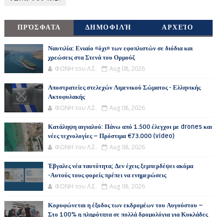
ΠΡΌΣΦΑΤΑ
ΔΗΜΟΦΙΛΉ
ΑΡΧΕΊΟ
Ναυτιλία: Ενιαίο «όχι» των εφοπλιστών σε διόδια και
χρεώσεις στα Στενά του Ορμούζ
ΦΩΝΗ του Λ.Σ.
Aug 08, 2026
Αποστρατείες στελεχών Λιμενικού Σώματος - Ελληνικής
Ακτοφυλακής
ΦΩΝΗ του Λ.Σ.
Aug 08, 2026
Κατάληψη αιγιαλού: Πάνω από 1.500 έλεγχοι με drones και
νέες τεχνολογίες – Πρόστιμα €73.000 (video)
ΦΩΝΗ του Λ.Σ.
Aug 08, 2026
Έβγαλες νέα ταυτότητα; Δεν έχεις ξεμπερδέψει ακόμα
-Αυτούς τους φορείς πρέπει να ενημερώσεις
ΦΩΝΗ του Λ.Σ.
Aug 08, 2026
Κορυφώνεται η έξοδος των εκδρομέων του Αυγούστου –
Στο 100% η πληρότητα σε πολλά δρομολόγια για Κυκλάδες