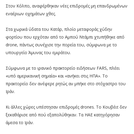
Στον Κόλπο, αναφέρθηκαν νέες επιδρομές μη επανδρωμένων
εναέριων οχημάτων χθες.
Στα χωρικά ύδατα του Κατάρ, πλοίο μεταφοράς χύδην
φορτίου που ερχόταν από το Αμπού Ντάμπι χτυπήθηκε από
drone, πάντως συνέχισε την πορεία του, σύμφωνα με το
υπουργείο Άμυνας του εμιράτου.
Σύμφωνα με το ιρανικό πρακτορείο ειδήσεων FARS, πλέει
«υπό αμερικανική σημαία» και «ανήκει στις ΗΠΑ». Το
πρακτορείο δεν ανέφερε ρητώς αν μπήκε στο στόχαστρο του
Ιράν.
Κι άλλες χώρες υπέστησαν επιδρομές drones. Το Κουβέιτ δεν
ξεκαθάρισε από πού εξαπολύθηκαν. Τα ΗΑΕ κατηγόρησαν
άμεσα το Ιράν.