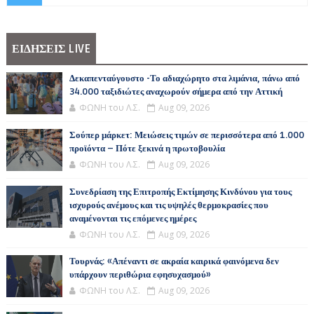
ΕΙΔΗΣΕΙΣ LIVE
Δεκαπενταύγουστο -Το αδιαχώρητο στα λιμάνια, πάνω από
34.000 ταξιδιώτες αναχωρούν σήμερα από την Αττική
ΦΩΝΗ του Λ.Σ.
Aug 09, 2026
Σούπερ μάρκετ: Μειώσεις τιμών σε περισσότερα από 1.000
προϊόντα – Πότε ξεκινά η πρωτοβουλία
ΦΩΝΗ του Λ.Σ.
Aug 09, 2026
Συνεδρίαση της Επιτροπής Εκτίμησης Κινδύνου για τους
ισχυρούς ανέμους και τις υψηλές θερμοκρασίες που
αναμένονται τις επόμενες ημέρες
ΦΩΝΗ του Λ.Σ.
Aug 09, 2026
Τουρνάς: «Απέναντι σε ακραία καιρικά φαινόμενα δεν
υπάρχουν περιθώρια εφησυχασμού»
ΦΩΝΗ του Λ.Σ.
Aug 09, 2026