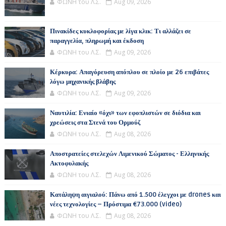
ΦΩΝΗ του Λ.Σ.
Aug 09, 2026
Πινακίδες κυκλοφορίας με λίγα κλικ: Τι αλλάζει σε
παραγγελία, πληρωμή και έκδοση
ΦΩΝΗ του Λ.Σ.
Aug 09, 2026
Κέρκυρα: Απαγόρευση απόπλου σε πλοίο με 26 επιβάτες
λόγω μηχανικής βλάβης
ΦΩΝΗ του Λ.Σ.
Aug 09, 2026
Ναυτιλία: Ενιαίο «όχι» των εφοπλιστών σε διόδια και
χρεώσεις στα Στενά του Ορμούζ
ΦΩΝΗ του Λ.Σ.
Aug 08, 2026
Αποστρατείες στελεχών Λιμενικού Σώματος - Ελληνικής
Ακτοφυλακής
ΦΩΝΗ του Λ.Σ.
Aug 08, 2026
Κατάληψη αιγιαλού: Πάνω από 1.500 έλεγχοι με drones και
νέες τεχνολογίες – Πρόστιμα €73.000 (video)
ΦΩΝΗ του Λ.Σ.
Aug 08, 2026