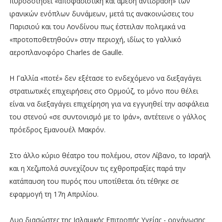
πυροδοτήσει «αποφασιστική και άμεση αντίδραση» των
ιρανικών ενόπλων δυνάμεων, μετά τις ανακοινώσεις του
Παρισιού και του Λονδίνου πως έστειλαν πολεμικά να
«προτοποθετηθούν» στην περιοχή, ιδίως το γαλλικό
αεροπλανοφόρο Charles de Gaulle.
Η Γαλλία «ποτέ» δεν εξέτασε το ενδεχόμενο να διεξαγάγει
στρατιωτικές επιχειρήσεις στο Ορμούζ, το μόνο που θέλει
είναι να διεξαγάγει επιχείρηση για να εγγυηθεί την ασφάλεια
του στενού «σε συντονισμό με το Ιράν», αντέτεινε ο γάλλος
πρόεδρος Εμανουέλ Μακρόν.
Στο άλλο κύριο θέατρο του πολέμου, στον Λίβανο, το Ισραήλ
και η Χεζμπολά συνεχίζουν τις εχθροπραξίες παρά την
κατάπαυση του πυρός που υποτίθεται ότι τέθηκε σε
εφαρμογή τη 17η Απριλίου.
Δυο διασώστες της Ισλαμικής Επιτροπής Υγείας - οργάνωσης