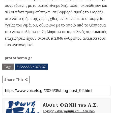
συνδεόμενης με το σιιτικό κίνημα Χεζμπολά - σκοτώθηκαν και
άλλοι πέντε τραυματίστηκαν σε βομβαρδισμούς του Ισραήλ
στο νότιο τμήμα της χώρας χθες, ανακοίνωσε το υπουργείο
Υγείας του Λιβάνου, σύμφωνα με το οποίο από το ξέσπασμα
του νέου πολέμου τη 2η Μαρτίου σε ισραηλινές στρατιωτικές
επιχειρήσεις έχουν σκοτωθεί 2.846 άνθρωποι, ανάμεσά τους
108 υγειονομικοί.
protothema.gr
Tags
# ΕΛΛΑΔΑ-ΚΟΣΜΟΣ
Share This
About ΦΩΝΗ του Λ.Σ.
Έγκυρη - Ανεξάρτητη και Ελεύθερη