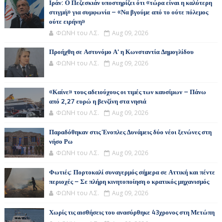
Ιράν: Ο Πεζεσκιάν υποστηρίζει ότι «τώρα είναι η καλύτερη
στιγμή» για συμφωνία – «Να βγούμε από το ούτε πόλεμος
ούτε ειρήνη»
ΦΩΝΗ του Λ.Σ.
Aug 09, 2026
Προήχθη σε Αστυνόμο Α' η Κωνσταντία Δημογλίδου
ΦΩΝΗ του Λ.Σ.
Aug 09, 2026
«Καίνε» τους αδειούχους οι τιμές των καυσίμων – Πάνω
από 2,27 ευρώ η βενζίνη στα νησιά
ΦΩΝΗ του Λ.Σ.
Aug 09, 2026
Παραδόθηκαν στις Ένοπλες Δυνάμεις δύο νέοι ξενώνες στη
νήσο Ρω
ΦΩΝΗ του Λ.Σ.
Aug 09, 2026
Φωτιές: Πορτοκαλί συναγερμός σήμερα σε Αττική και πέντε
περιοχές – Σε πλήρη κινητοποίηση ο κρατικός μηχανισμός
ΦΩΝΗ του Λ.Σ.
Aug 09, 2026
Χωρίς τις αισθήσεις του ανασύρθηκε 43χρονος στη Μετώπη