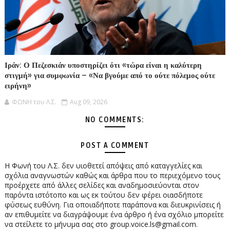
Ιράν: Ο Πεζεσκιάν υποστηρίζει ότι «τώρα είναι η καλύτερη
στιγμή» για συμφωνία – «Να βγούμε από το ούτε πόλεμος ούτε
ειρήνη»
ΦΩΝΗ του Λ.Σ.
Aug 09, 2026
NO COMMENTS:
POST A COMMENT
Η Φωνή του Λ.Σ. δεν υιοθετεί απόψεις από καταγγελίες και
σχόλια αναγνωστών καθώς και άρθρα που το περιεχόμενο τους
προέρχετε από άλλες σελίδες και αναδημοσιεύονται στον
παρόντα ιστότοπο και ως εκ τούτου δεν φέρει οιασδήποτε
φύσεως ευθύνη. Για οποιαδήποτε παράπονα και διευκρινίσεις ή
αν επιθυμείτε να διαγράψουμε ένα άρθρο ή ένα σχόλιο μπορείτε
να στείλετε το μήνυμα σας στο group.voice.ls@gmail.com.