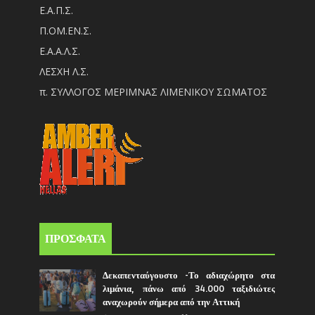
Ε.Α.Π.Σ.
Π.ΟM.EN.Σ.
Ε.Α.Α.Λ.Σ.
ΛΕΣΧΗ Λ.Σ.
π. ΣΥΛΛΟΓΟΣ ΜΕΡΙΜΝΑΣ ΛΙΜΕΝΙΚΟΥ ΣΩΜΑΤΟΣ
ΠΡΟΣΦΑΤΑ
Δεκαπενταύγουστο -Το αδιαχώρητο στα
λιμάνια, πάνω από 34.000 ταξιδιώτες
αναχωρούν σήμερα από την Αττική