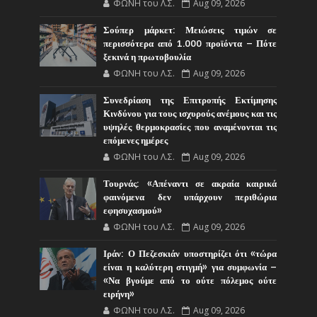
ΦΩΝΗ του Λ.Σ.
Aug 09, 2026
Σούπερ μάρκετ: Μειώσεις τιμών σε
περισσότερα από 1.000 προϊόντα – Πότε
ξεκινά η πρωτοβουλία
ΦΩΝΗ του Λ.Σ.
Aug 09, 2026
Συνεδρίαση της Επιτροπής Εκτίμησης
Κινδύνου για τους ισχυρούς ανέμους και τις
υψηλές θερμοκρασίες που αναμένονται τις
επόμενες ημέρες
ΦΩΝΗ του Λ.Σ.
Aug 09, 2026
Τουρνάς: «Απέναντι σε ακραία καιρικά
φαινόμενα δεν υπάρχουν περιθώρια
εφησυχασμού»
ΦΩΝΗ του Λ.Σ.
Aug 09, 2026
Ιράν: Ο Πεζεσκιάν υποστηρίζει ότι «τώρα
είναι η καλύτερη στιγμή» για συμφωνία –
«Να βγούμε από το ούτε πόλεμος ούτε
ειρήνη»
ΦΩΝΗ του Λ.Σ.
Aug 09, 2026