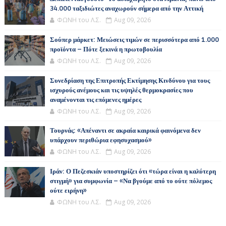
34.000 ταξιδιώτες αναχωρούν σήμερα από την Αττική
ΦΩΝΗ του Λ.Σ.
Aug 09, 2026
Σούπερ μάρκετ: Μειώσεις τιμών σε περισσότερα από 1.000
προϊόντα – Πότε ξεκινά η πρωτοβουλία
ΦΩΝΗ του Λ.Σ.
Aug 09, 2026
Συνεδρίαση της Επιτροπής Εκτίμησης Κινδύνου για τους
ισχυρούς ανέμους και τις υψηλές θερμοκρασίες που
αναμένονται τις επόμενες ημέρες
ΦΩΝΗ του Λ.Σ.
Aug 09, 2026
Τουρνάς: «Απέναντι σε ακραία καιρικά φαινόμενα δεν
υπάρχουν περιθώρια εφησυχασμού»
ΦΩΝΗ του Λ.Σ.
Aug 09, 2026
Ιράν: Ο Πεζεσκιάν υποστηρίζει ότι «τώρα είναι η καλύτερη
στιγμή» για συμφωνία – «Να βγούμε από το ούτε πόλεμος
ούτε ειρήνη»
ΦΩΝΗ του Λ.Σ.
Aug 09, 2026