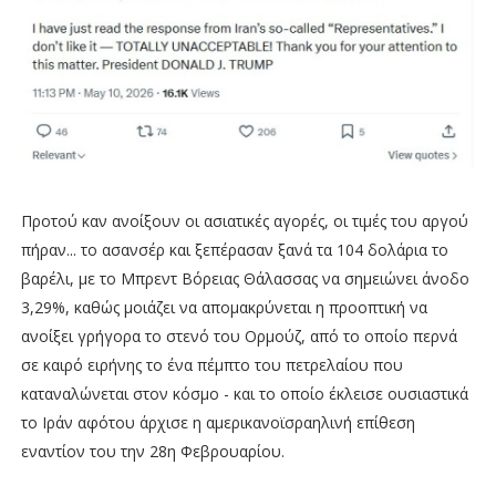
Προτού καν ανοίξουν οι ασιατικές αγορές, οι τιμές του αργού
πήραν... το ασανσέρ και ξεπέρασαν ξανά τα 104 δολάρια το
βαρέλι, με το Μπρεντ Βόρειας Θάλασσας να σημειώνει άνοδο
3,29%, καθώς μοιάζει να απομακρύνεται η προοπτική να
ανοίξει γρήγορα το στενό του Ορμούζ, από το οποίο περνά
σε καιρό ειρήνης το ένα πέμπτο του πετρελαίου που
καταναλώνεται στον κόσμο - και το οποίο έκλεισε ουσιαστικά
το Ιράν αφότου άρχισε η αμερικανοϊσραηλινή επίθεση
εναντίον του την 28η Φεβρουαρίου.