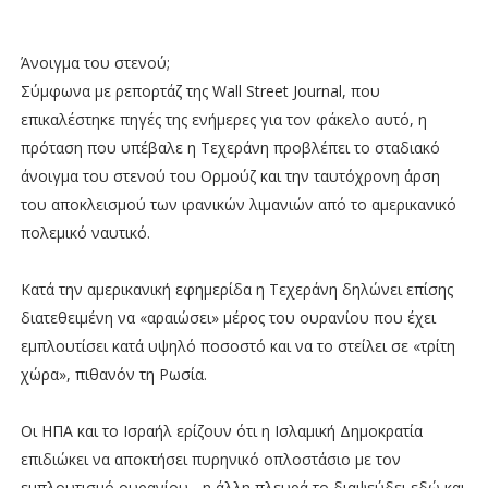
Άνοιγμα του στενού;
Σύμφωνα με ρεπορτάζ της Wall Street Journal, που
επικαλέστηκε πηγές της ενήμερες για τον φάκελο αυτό, η
πρόταση που υπέβαλε η Τεχεράνη προβλέπει το σταδιακό
άνοιγμα του στενού του Ορμούζ και την ταυτόχρονη άρση
του αποκλεισμού των ιρανικών λιμανιών από το αμερικανικό
πολεμικό ναυτικό.
Κατά την αμερικανική εφημερίδα η Τεχεράνη δηλώνει επίσης
διατεθειμένη να «αραιώσει» μέρος του ουρανίου που έχει
εμπλουτίσει κατά υψηλό ποσοστό και να το στείλει σε «τρίτη
χώρα», πιθανόν τη Ρωσία.
Οι ΗΠΑ και το Ισραήλ ερίζουν ότι η Ισλαμική Δημοκρατία
επιδιώκει να αποκτήσει πυρηνικό οπλοστάσιο με τον
εμπλουτισμό ουρανίου - η άλλη πλευρά το διαψεύδει εδώ και