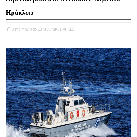
Ηράκλειο
3 months ago
ΛΙΜΕΝΙΚΕΣ ΑΡΧΕΣ,