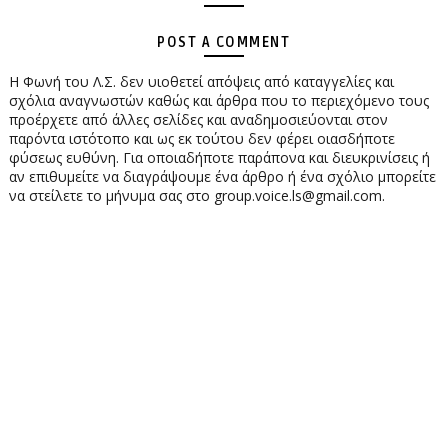
POST A COMMENT
Η Φωνή του Λ.Σ. δεν υιοθετεί απόψεις από καταγγελίες και
σχόλια αναγνωστών καθώς και άρθρα που το περιεχόμενο τους
προέρχετε από άλλες σελίδες και αναδημοσιεύονται στον
παρόντα ιστότοπο και ως εκ τούτου δεν φέρει οιασδήποτε
φύσεως ευθύνη. Για οποιαδήποτε παράπονα και διευκρινίσεις ή
αν επιθυμείτε να διαγράψουμε ένα άρθρο ή ένα σχόλιο μπορείτε
να στείλετε το μήνυμα σας στο group.voice.ls@gmail.com.