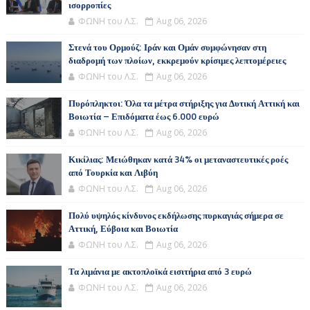
ισορροπίες
ΦΩΝΗ του Λ.Σ.
Aug 06, 2026
Στενά του Ορμούζ: Ιράν και Ομάν συμφώνησαν στη
διαδρομή των πλοίων, εκκρεμούν κρίσιμες λεπτομέρειες
ΦΩΝΗ του Λ.Σ.
Aug 06, 2026
Πυρόπληκτοι: Όλα τα μέτρα στήριξης για Δυτική Αττική και
Βοιωτία – Επιδόματα έως 6.000 ευρώ
ΦΩΝΗ του Λ.Σ.
Aug 06, 2026
Κικίλιας: Μειώθηκαν κατά 34% οι μεταναστευτικές ροές
από Τουρκία και Λιβύη
ΦΩΝΗ του Λ.Σ.
Aug 06, 2026
Πολύ υψηλός κίνδυνος εκδήλωσης πυρκαγιάς σήμερα σε
Αττική, Εύβοια και Βοιωτία
ΦΩΝΗ του Λ.Σ.
Aug 06, 2026
Τα λιμάνια με ακτοπλοϊκά εισιτήρια από 3 ευρώ
ΦΩΝΗ του Λ.Σ.
Aug 06, 2026