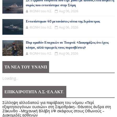
Σε Γερμανό τουρίστα που είχε χαθεί με άλλους επτά ανήκει η
σορός που εντοπίστηκε στην Σύμη
ΦΩΝΗ του Λ.Σ.
Aug 06, 2026
Εντοπίστηκαν 40 μετανάστες νότια της Ιεράπετρας
ΦΩΝΗ του Λ.Σ.
Aug 06, 2026
Πυρ ομαδόν Εποχικών σε Τουρνά: «Διαφημίζεις ότι έχεις
κόσμο, αλλά τιμωρείς τους πυροσβέστες»
ΦΩΝΗ του Λ.Σ.
Aug 06, 2026
ΤΑ ΝΕΑ ΤΟΥ ΥΝΑΝΠ
Loading...
ΕΠΙΚΑΙΡΟΤΗΤΑ Λ.Σ.-ΕΛ.ΑΚΤ.
Σύλληψη αλλοδαπού για παράβαση του νόμου «Περί
εξαρτησιογόνων ουσιών» στη Σαμοθράκη– Θάνατος άνδρα στη
Ζάκυνθο –Μηχανική Βλάβη Ι/Φ σκάφους στους Οθωνούς –
Διακομιδές ασθενών