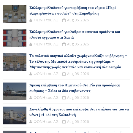
Σύλληψη αλλοδαπού για παράβαση του νόμου «Περί
εξαρτησιογόνων ουσιών» στη Σαμοθράκη
ΦΩΝΗ του Λ.Σ.
Aug 06, 2026
Σύλληψη αλλοδαπού για λαθραία καπνικά προϊόντα και
πλαστό έγγραφο στα Χανιά
ΦΩΝΗ του Λ.Σ.
Aug 06, 2026
Το πολιτικό σκηνικό αλλάζει χωρίς να αλλάζει κυβέρνηση –
Το τέλος της Μεταπολίτευσης όπως τη γνωρίζαμε –
Μητσοτάκης χωρίς αντίπαλο και κοινωνική πλειοψηφία
ΦΩΝΗ του Λ.Σ.
Aug 06, 2026
Άμεση επέμβαση του Λιμενικού στο Ρίο για προσάραξη
σκάφους – Σώοι οι δύο επιβαίνοντες
ΦΩΝΗ του Λ.Σ.
Aug 06, 2026
Συνελήφθη 46χρονος που επέτρεψε στον ανήλικο γιο του να
κάνει jet ski στη Χαλκιδική
ΦΩΝΗ του Λ.Σ.
Aug 06, 2026