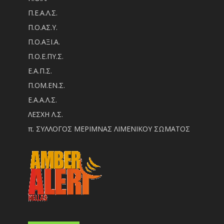
Π.Ε.Α.Λ.Σ.
Π.Ο.ΑΣ.Υ.
Π.Ο.ΑΞΙ.Α.
Π.Ο.Ε.ΠΥ.Σ.
Ε.Α.Π.Σ.
Π.ΟM.EN.Σ.
Ε.Α.Α.Λ.Σ.
ΛΕΣΧΗ Λ.Σ.
π. ΣΥΛΛΟΓΟΣ ΜΕΡΙΜΝΑΣ ΛΙΜΕΝΙΚΟΥ ΣΩΜΑΤΟΣ