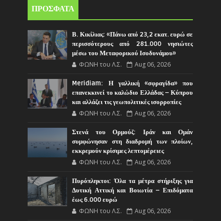
ΠΡΟΣΦΑΤΑ
Β. Κικίλιας: «Πάνω από 23,2 εκατ. ευρώ σε
περισσότερους από 281.000 νησιώτες
μέσω του Μεταφορικού Ισοδυνάμου»
ΦΩΝΗ του Λ.Σ.
Aug 06, 2026
Meridiam: Η γαλλική «σφραγίδα» που
επανεκκινεί το καλώδιο Ελλάδας – Κύπρου
και αλλάζει τις γεωπολιτικές ισορροπίες
ΦΩΝΗ του Λ.Σ.
Aug 06, 2026
Στενά του Ορμούζ: Ιράν και Ομάν
συμφώνησαν στη διαδρομή των πλοίων,
εκκρεμούν κρίσιμες λεπτομέρειες
ΦΩΝΗ του Λ.Σ.
Aug 06, 2026
Πυρόπληκτοι: Όλα τα μέτρα στήριξης για
Δυτική Αττική και Βοιωτία – Επιδόματα
έως 6.000 ευρώ
ΦΩΝΗ του Λ.Σ.
Aug 06, 2026