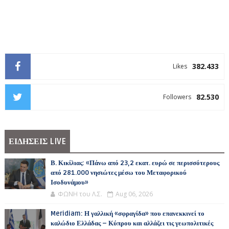
382.433
Likes
82.530
Followers
ΕΙΔΗΣΕΙΣ LIVE
Β. Κικίλιας: «Πάνω από 23,2 εκατ. ευρώ σε περισσότερους
από 281.000 νησιώτες μέσω του Μεταφορικού
Ισοδυνάμου»
ΦΩΝΗ του Λ.Σ.
Aug 06, 2026
Meridiam: Η γαλλική «σφραγίδα» που επανεκκινεί το
καλώδιο Ελλάδας – Κύπρου και αλλάζει τις γεωπολιτικές