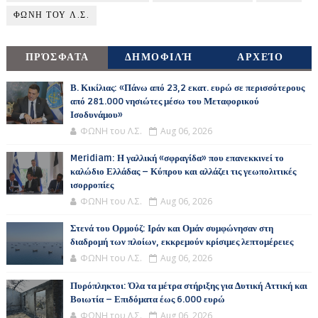
ΦΩΝΗ ΤΟΥ Λ.Σ.
ΠΡΌΣΦΑΤΑ
ΔΗΜΟΦΙΛΉ
ΑΡΧΕΊΟ
Β. Κικίλιας: «Πάνω από 23,2 εκατ. ευρώ σε περισσότερους
από 281.000 νησιώτες μέσω του Μεταφορικού
Ισοδυνάμου»
ΦΩΝΗ του Λ.Σ.
Aug 06, 2026
Meridiam: Η γαλλική «σφραγίδα» που επανεκκινεί το
καλώδιο Ελλάδας – Κύπρου και αλλάζει τις γεωπολιτικές
ισορροπίες
ΦΩΝΗ του Λ.Σ.
Aug 06, 2026
Στενά του Ορμούζ: Ιράν και Ομάν συμφώνησαν στη
διαδρομή των πλοίων, εκκρεμούν κρίσιμες λεπτομέρειες
ΦΩΝΗ του Λ.Σ.
Aug 06, 2026
Πυρόπληκτοι: Όλα τα μέτρα στήριξης για Δυτική Αττική και
Βοιωτία – Επιδόματα έως 6.000 ευρώ
ΦΩΝΗ του Λ.Σ.
Aug 06, 2026