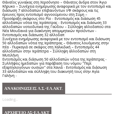
Θάνατος γυναίκας στη Χερσόνησο – Θάνατος άνδρα στον Άγιο
Κήρυκο – Συνέχεια ενημέρωσης αναφορικά με τον εντοπισμό και
διάσωση 7 αλλοδαπών επιβαινόντων Ι/Φ σκάφους και τις
έρευνες προς εντοπισμό αγνοούμενου στη Σύμη –
Προσάραξη σκάφους στο Ρίο - Εντοπισμός και διάσωση 45
αλλοδαπών νότια της Ιεράπετρας - Εντοπισμός και διάσωση 33
αλλοδαπών νοτιοδυτικά της Γαύδου – Σύλληψη αλλοδαπού στα
Νέα Μουδανιά για διακίνηση απομιμητικών προϊόντων -
Εντοπισμός και διάσωση 32 αλλοδαπ
Συνέχεια ενημέρωσης αναφορικά με τον εντοπισμό και διάσωση
50 αλλοδαπών νότια της Ιεράπετρας – Θάνατος λουόμενης στην
Ιτέα - Πυρκαγιά σε σκάφος στη Χαλκιδική – Εντοπισμός 44
αλλοδαπών στην Ιεράπετρα – Σύλληψη αλλοδαπών στη
Μυτιλήνη
Εντοπισμός και διάσωση 50 αλλοδαπών νότια της Ιεράπετρας -
Συλλήψεις ημεδαπών για παράβαση του νόμου "Περί
εξαρτησιογόνων ουσιών" στα Χανιά - Εντοπισμός και διάσωση
33 αλλοδαπών και σύλληψη του διακινητή τους στην Αγία
Γαλήνη -
ΑΝΑΚΟΙΝΩΣΕΙΣ Λ.Σ.-ΕΛ.ΑΚΤ.
Loading...
ΑΡΧΗΓΕΙΟ ΛΣ-ΕΛ.ΑΚΤ