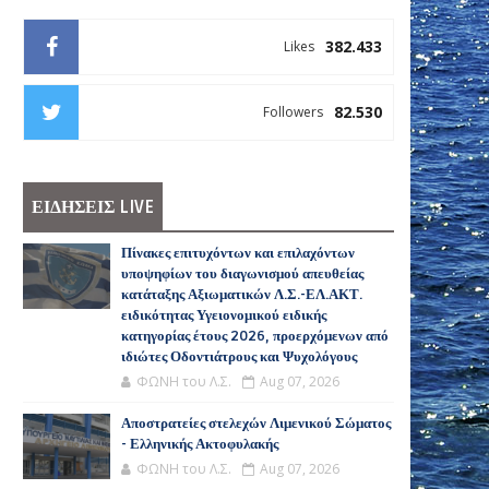
382.433
Likes
82.530
Followers
ΕΙΔΗΣΕΙΣ LIVE
Πίνακες επιτυχόντων και επιλαχόντων
υποψηφίων του διαγωνισμού απευθείας
κατάταξης Αξιωματικών Λ.Σ.-ΕΛ.ΑΚΤ.
ειδικότητας Υγειονομικού ειδικής
κατηγορίας έτους 2026, προερχόμενων από
ιδιώτες Οδοντιάτρους και Ψυχολόγους
ΦΩΝΗ του Λ.Σ.
Aug 07, 2026
Αποστρατείες στελεχών Λιμενικού Σώματος
- Ελληνικής Ακτοφυλακής
ΦΩΝΗ του Λ.Σ.
Aug 07, 2026