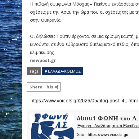
Η πιθανή συμφωνία Μόσχας – Πεκίνου εντάσσεται στη 
σχέσεις με την Ασία, την ώρα που οι σχέσεις της μ
στην Ουκρανία.
Οι δηλώσεις Πούτιν έρχονται σε μια κρίσιμη καμπή, μ
κινούνται σε ένα εύθραυστο διπλωματικό πεδίο, όπο
κλιμάκωσης.
newpost.gr
Tags
# ΕΛΛΑΔΑ-ΚΟΣΜΟΣ
Share This
About ΦΩΝΗ του Λ.
Έγκυρη - Ανεξάρτητη και Ελεύθε
Site :
https://www.voicels.gr/