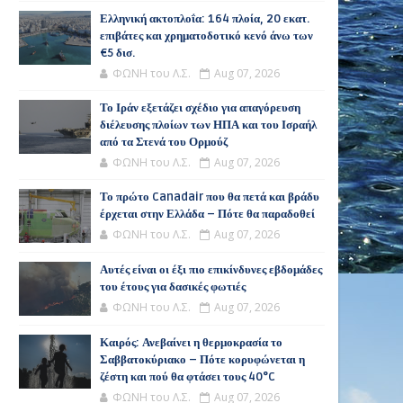
Ελληνική ακτοπλοΐα: 164 πλοία, 20 εκατ.
επιβάτες και χρηματοδοτικό κενό άνω των
€5 δισ.
ΦΩΝΗ του Λ.Σ.
Aug 07, 2026
Το Ιράν εξετάζει σχέδιο για απαγόρευση
διέλευσης πλοίων των ΗΠΑ και του Ισραήλ
από τα Στενά του Ορμούζ
ΦΩΝΗ του Λ.Σ.
Aug 07, 2026
Το πρώτο Canadair που θα πετά και βράδυ
έρχεται στην Ελλάδα – Πότε θα παραδοθεί
ΦΩΝΗ του Λ.Σ.
Aug 07, 2026
Αυτές είναι οι έξι πιο επικίνδυνες εβδομάδες
του έτους για δασικές φωτιές
ΦΩΝΗ του Λ.Σ.
Aug 07, 2026
Καιρός: Ανεβαίνει η θερμοκρασία το
Σαββατοκύριακο – Πότε κορυφώνεται η
ζέστη και πού θα φτάσει τους 40°C
ΦΩΝΗ του Λ.Σ.
Aug 07, 2026