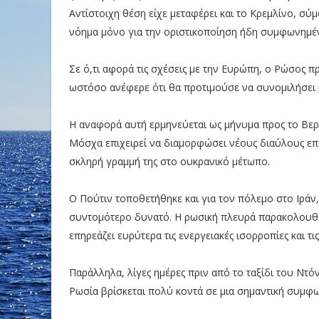
Αντίστοιχη θέση είχε μεταφέρει και το Κρεμλίνο, σύ
νόημα μόνο για την οριστικοποίηση ήδη συμφωνημέ
Σε ό,τι αφορά τις σχέσεις με την Ευρώπη, ο Ρώσος
ωστόσο ανέφερε ότι θα προτιμούσε να συνομιλήσει μ
Η αναφορά αυτή ερμηνεύεται ως μήνυμα προς το Βερολ
Μόσχα επιχειρεί να διαμορφώσει νέους διαύλους επι
σκληρή γραμμή της στο ουκρανικό μέτωπο.
Ο Πούτιν τοποθετήθηκε και για τον πόλεμο στο Ιράν,
συντομότερο δυνατό. Η ρωσική πλευρά παρακολουθεί
επηρεάζει ευρύτερα τις ενεργειακές ισορροπίες και τις
Παράλληλα, λίγες ημέρες πριν από το ταξίδι του Ντ
Ρωσία βρίσκεται πολύ κοντά σε μια σημαντική συμφων