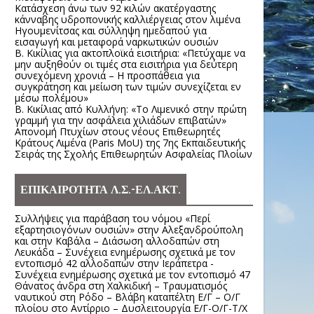
Κατάσχεση άνω των 92 κιλών ακατέργαστης
κάνναβης υδροπονικής καλλιέργειας στον λιμένα
Ηγουμενίτσας και σύλληψη ημεδαπού για
εισαγωγή και μεταφορά ναρκωτικών ουσιών
Β. Κικίλιας για ακτοπλοϊκά εισιτήρια: «Πετύχαμε να
μην αυξηθούν οι τιμές στα εισιτήρια για δεύτερη
συνεχόμενη χρονιά – Η προσπάθεια για
συγκράτηση και μείωση των τιμών συνεχίζεται εν
μέσω πολέμου»
Β. Κικίλιας από Κυλλήνη: «Το Λιμενικό στην πρώτη
γραμμή για την ασφάλεια χιλιάδων επιβατών»
Απονομή Πτυχίων στους νέους Επιθεωρητές
Κράτους Λιμένα (Paris MoU) της 7ης Εκπαιδευτικής
Σειράς της Σχολής Επιθεωρητών Ασφαλείας Πλοίων
ΕΠΙΚΑΙΡΟΤΗΤΑ Λ.Σ.-ΕΛ.ΑΚΤ.
Συλλήψεις για παράβαση του νόμου «Περί
εξαρτησιογόνων ουσιών» στην Αλεξανδρούπολη
και στην Καβάλα – Διάσωση αλλοδαπών στη
Λευκάδα – Συνέχεια ενημέρωσης σχετικά με τον
εντοπισμό 42 αλλοδαπών στην Ιεράπετρα -
Συνέχεια ενημέρωσης σχετικά με τον εντοπισμό 47
Θάνατος άνδρα στη Χαλκιδική – Τραυματισμός
ναυτικού στη Ρόδο – Βλάβη καταπέλτη Ε/Γ – Ο/Γ
πλοίου στο Αντίρριο – Δυσλειτουργία Ε/Γ-Ο/Γ-Τ/Χ