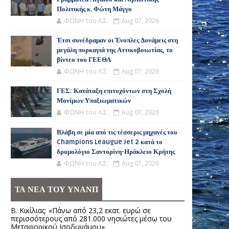
Πολιτικής κ. Φώτη Μάγγο
ΦΩΝΗ του Λ.Σ.
Aug 07, 2026
Έτσι συνέδραμαν οι Ένοπλες Δυνάμεις στη
μεγάλη πυρκαγιά της Αττικοβοιωτίας, το
βίντεο του ΓΕΕΘΑ
ΦΩΝΗ του Λ.Σ.
Aug 07, 2026
ΓΕΣ: Κατάταξη επιτυχόντων στη Σχολή
Μονίμων Υπαξιωματικών
ΦΩΝΗ του Λ.Σ.
Aug 07, 2026
Βλάβη σε μία από τις τέσσερις μηχανές του
Champions Leaugue Jet 2 κατά το
δρομολόγιο Σαντορίνη-Ηράκλειο Κρήτης
ΦΩΝΗ του Λ.Σ.
Aug 07, 2026
ΤΑ ΝΕΑ ΤΟΥ ΥΝΑΝΠ
Β. Κικίλιας: «Πάνω από 23,2 εκατ. ευρώ σε
περισσότερους από 281.000 νησιώτες μέσω του
Μεταφορικού Ισοδυνάμου»