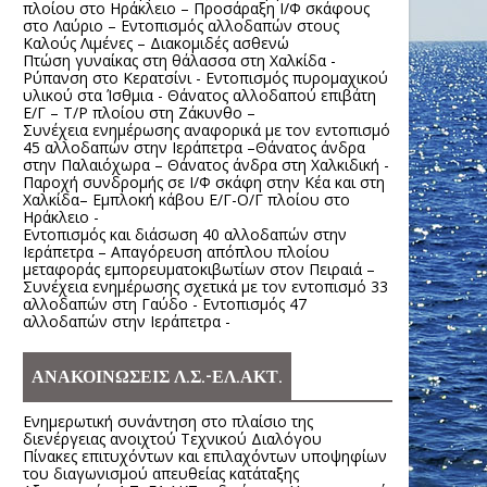
πλοίου στο Ηράκλειο – Προσάραξη Ι/Φ σκάφους
στο Λαύριο – Εντοπισμός αλλοδαπών στους
Καλούς Λιμένες – Διακομιδές ασθενώ
Πτώση γυναίκας στη θάλασσα στη Χαλκίδα -
Ρύπανση στο Κερατσίνι - Εντοπισμός πυρομαχικού
υλικού στα Ίσθμια - Θάνατος αλλοδαπού επιβάτη
Ε/Γ – Τ/Ρ πλοίου στη Ζάκυνθο –
Συνέχεια ενημέρωσης αναφορικά με τον εντοπισμό
45 αλλοδαπών στην Ιεράπετρα –Θάνατος άνδρα
στην Παλαιόχωρα – Θάνατος άνδρα στη Χαλκιδική -
Παροχή συνδρομής σε Ι/Φ σκάφη στην Κέα και στη
Χαλκίδα– Εμπλοκή κάβου Ε/Γ-Ο/Γ πλοίου στο
Ηράκλειο -
Εντοπισμός και διάσωση 40 αλλοδαπών στην
Ιεράπετρα – Απαγόρευση απόπλου πλοίου
μεταφοράς εμπορευματοκιβωτίων στον Πειραιά –
Συνέχεια ενημέρωσης σχετικά με τον εντοπισμό 33
αλλοδαπών στη Γαύδο - Εντοπισμός 47
αλλοδαπών στην Ιεράπετρα -
ΑΝΑΚΟΙΝΩΣΕΙΣ Λ.Σ.-ΕΛ.ΑΚΤ.
Ενημερωτική συνάντηση στο πλαίσιο της
διενέργειας ανοιχτού Τεχνικού Διαλόγου
Πίνακες επιτυχόντων και επιλαχόντων υποψηφίων
του διαγωνισμού απευθείας κατάταξης