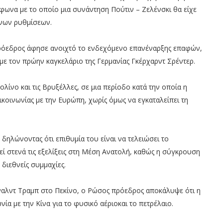
μφωνα με το οποίο μια συνάντηση Πούτιν – Ζελένσκι θα είχε
νων ρυθμίσεων.
 πρόεδρος άφησε ανοιχτό το ενδεχόμενο επανέναρξης επαφών,
ε τον πρώην καγκελάριο της Γερμανίας Γκέρχαρντ Σρέντερ.
ίνο και τις Βρυξέλλες, σε μια περίοδο κατά την οποία η
κοινωνίας με την Ευρώπη, χωρίς όμως να εγκαταλείπει τη
 δηλώνοντας ότι επιθυμία του είναι να τελειώσει το
 στενά τις εξελίξεις στη Μέση Ανατολή, καθώς η σύγκρουση
 διεθνείς συμμαχίες.
όναλντ Τραμπ στο Πεκίνο, ο Ρώσος πρόεδρος αποκάλυψε ότι η
ία με την Κίνα για το φυσικό αέριοκαι το πετρέλαιο.