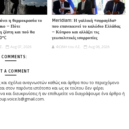
αίνει η θερμοκρασία το
Meridiam: Η γαλλική «σφραγίδα»
ακο – Πότε
που επανεκκινεί το καλώδιο Ελλάδας
η ζέστη και πού θα
– Κύπρου και αλλάζει τις
40°C
γεωπολιτικές ισορροπίες
Σ.
Aug 07, 2026
ΦΩΝΗ του Λ.Σ.
Aug 06, 2026
 COMMENTS:
T A COMMENT
ες και σχόλια αναγνωστών καθώς και άρθρα που το περιεχόμενο
αι στον παρόντα ιστότοπο και ως εκ τούτου δεν φέρει
 και διευκρινίσεις ή αν επιθυμείτε να διαγράψουμε ένα άρθρο ή
oup.voice.ls@gmail.com.