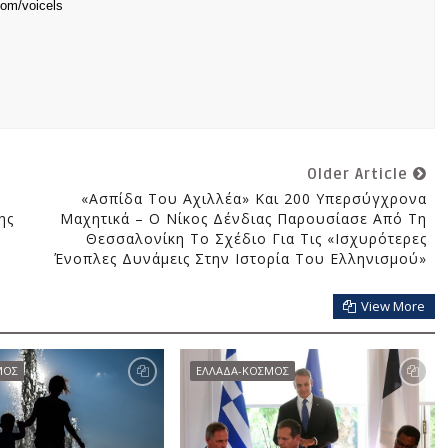
com/voicels
Older Article
«Ασπίδα Του Αχιλλέα» Και 200 Υπερσύγχρονα
ης
Μαχητικά – Ο Νίκος Δένδιας Παρουσίασε Από Τη
Θεσσαλονίκη Το Σχέδιο Για Τις «ισχυρότερες
Ένοπλες Δυνάμεις Στην Ιστορία Του Ελληνισμού»
View More
ΜΟΣ
ΕΛΛΑΔΑ-ΚΟΣΜΟΣ