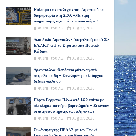
Κάλεσμα των στελεχών του Λιμενικού σε
διαμαρτυρία στη ΔΕΘ: «Με τιμή
υπηρετούμε, αξιοπρέπεια απαιτούμε!»
ΦΩΝΗ του Λ.Σ.
Aug 07, 2026
Δωσιδικία Λιμενικών - Απεμπλοκή του Λ.Σ.-
ΕΛ.ΑΚΤ. από το Στρατιωτικό Ποινικό
Κώδικα
ΦΩΝΗ του Λ.Σ.
Aug 07, 2026
Δραπετσώνα: Θαλάσσια ρύπανση από
πετρελαιοειδή – Συνελήφθη ο πλοίαρχος
δεξαμενόπλοιου
ΦΩΝΗ του Λ.Σ.
Aug 07, 2026
Πόρτο Γερμενό: Πάνω από 100 σπίτια με
ολοκληρωτικές ή σοβαρές ζημιές – Ξεκινούν
οι αιτήσεις στήριξης των πληγέντων
ΦΩΝΗ του Λ.Σ.
Aug 07, 2026
Συνάντηση της ΠΕΑΛΣ με τον Γενικό
Γραμματέα Αιγαίου και Νησιωτικής