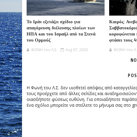
Το Ιράν εξετάζει σχέδιο για
Καιρός: Ανεβ
απαγόρευση διέλευσης πλοίων των
Σαββατοκύρι
ΗΠΑ και του Ισραήλ από τα Στενά
κορυφώνεται 
του Ορμούζ
φτάσει τους 
ΦΩΝΗ του Λ.Σ.
Aug 07, 2026
ΦΩΝΗ του Λ.
NO
POS
Η Φωνή του Λ.Σ. δεν υιοθετεί απόψεις από καταγγελί
τους προέρχετε από άλλες σελίδες και αναδημοσιεύοντ
οιασδήποτε φύσεως ευθύνη. Για οποιαδήποτε παράπονα
ένα σχόλιο μπορείτε να στείλετε το μήνυμα σας στο gr