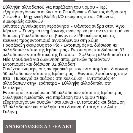
Σύλληψη αλλοδαπού για παράβαση του νόμου «Περί
εξαρτησιογόνων ουσιών» στη Σαμοθράκη– Θάνατος άνδρα στη
Ζάκυνθο –Μηχανική Βλάβη Ι/Φ σκάφους στους Οθωνούς –
Διακομιδές ασθενών
Θάνατος γυναίκας στη Χερσόνησο – Θάνατος άνδρα στον Άγιο
Κήρυκο – Συνέχεια ενημέρωσης αναφορικά με τον εντοπισμό και
διάσωση 7 αλλοδαπών επιβαινόντων Ι/Φ σκάφους και τις
έρευνες προς εντοπισμό αγνοούμενου στη Σύμη –
Προσάραξη σκάφους στο Ρίο - Εντοπισμός και διάσωση 45
αλλοδαπών νότια της Ιεράπετρας - Εντοπισμός και διάσωση 33
αλλοδαπών νοτιοδυτικά της Γαύδου – Σύλληψη αλλοδαπού στα
Νέα Μουδανιά για διακίνηση απομιμητικών προϊόντων -
Εντοπισμός και διάσωση 32 αλλοδαπ
Συνέχεια ενημέρωσης αναφορικά με τον εντοπισμό και διάσωση
50 αλλοδαπών νότια της Ιεράπετρας – Θάνατος λουόμενης στην
Ιτέα - Πυρκαγιά σε σκάφος στη Χαλκιδική – Εντοπισμός 44
αλλοδαπών στην Ιεράπετρα – Σύλληψη αλλοδαπών στη
Μυτιλήνη
Εντοπισμός και διάσωση 50 αλλοδαπών νότια της Ιεράπετρας -
Συλλήψεις ημεδαπών για παράβαση του νόμου "Περί
εξαρτησιογόνων ουσιών" στα Χανιά - Εντοπισμός και διάσωση
33 αλλοδαπών και σύλληψη του διακινητή τους στην Αγία
Γαλήνη -
ΑΝΑΚΟΙΝΩΣΕΙΣ Λ.Σ.-ΕΛ.ΑΚΤ.