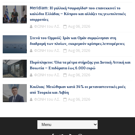
Meridiam: Η γαλλική «σφραγίδα» που επανεκκινεί το
καλώδιο Ελλάδας – Κύπρου και αλλάζει τις γεωπολιτικές
ισορροπίες
ΦΩΝΗ του Λ.Σ.
Aug 06, 2026
Στενά του Ορμούζ: Ιράν και Ομάν συμφώνησαν στη
διαδρομή των πλοίων, εκκρεμούν κρίσιμες λεπτομέρειες
ΦΩΝΗ του Λ.Σ.
Aug 06, 2026
Πυρόπληκτοι: Όλα τα μέτρα στήριξης για Δυτική Αττική και
Βοιωτία – Επιδόματα έως 6.000 ευρώ
ΦΩΝΗ του Λ.Σ.
Aug 06, 2026
Κικίλιας: Μειώθηκαν κατά 34% οι μεταναστευτικές ροές
από Τουρκία και Λιβύη
ΦΩΝΗ του Λ.Σ.
Aug 06, 2026