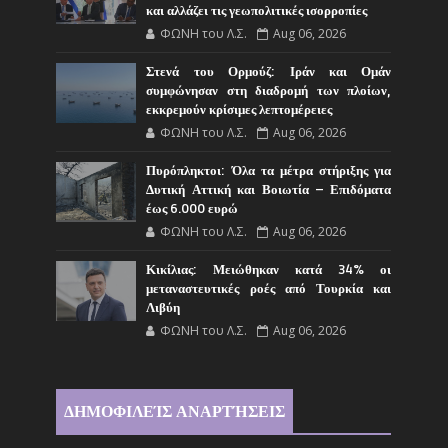
και αλλάζει τις γεωπολιτικές ισορροπίες
ΦΩΝΗ του Λ.Σ.
Aug 06, 2026
Στενά του Ορμούζ: Ιράν και Ομάν
συμφώνησαν στη διαδρομή των πλοίων,
εκκρεμούν κρίσιμες λεπτομέρειες
ΦΩΝΗ του Λ.Σ.
Aug 06, 2026
Πυρόπληκτοι: Όλα τα μέτρα στήριξης για
Δυτική Αττική και Βοιωτία – Επιδόματα
έως 6.000 ευρώ
ΦΩΝΗ του Λ.Σ.
Aug 06, 2026
Κικίλιας: Μειώθηκαν κατά 34% οι
μεταναστευτικές ροές από Τουρκία και
Λιβύη
ΦΩΝΗ του Λ.Σ.
Aug 06, 2026
ΔΗΜΟΦΙΛΕΊΣ ΑΝΑΡΤΉΣΕΙΣ