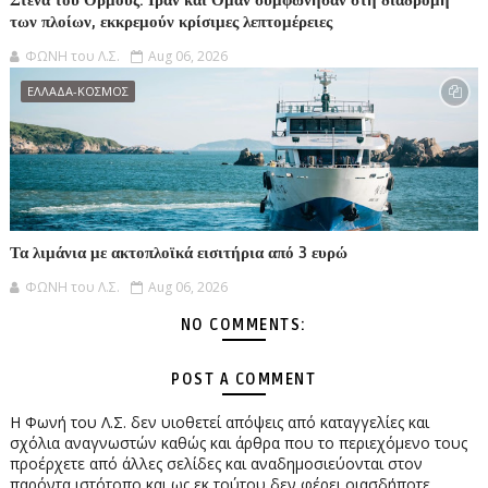
Στενά του Ορμούζ: Ιράν και Ομάν συμφώνησαν στη διαδρομή
των πλοίων, εκκρεμούν κρίσιμες λεπτομέρειες
ΦΩΝΗ του Λ.Σ.
Aug 06, 2026
ΕΛΛΑΔΑ-ΚΟΣΜΟΣ
Τα λιμάνια με ακτοπλοϊκά εισιτήρια από 3 ευρώ
ΦΩΝΗ του Λ.Σ.
Aug 06, 2026
NO COMMENTS:
POST A COMMENT
Η Φωνή του Λ.Σ. δεν υιοθετεί απόψεις από καταγγελίες και
σχόλια αναγνωστών καθώς και άρθρα που το περιεχόμενο τους
προέρχετε από άλλες σελίδες και αναδημοσιεύονται στον
παρόντα ιστότοπο και ως εκ τούτου δεν φέρει οιασδήποτε