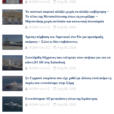
ΦΩΝΗ του Λ.Σ.
Aug 06, 2026
Το πολιτικό σκηνικό αλλάζει χωρίς να αλλάζει κυβέρνηση –
Το τέλος της Μεταπολίτευσης όπως τη γνωρίζαμε –
Μητσοτάκης χωρίς αντίπαλο και κοινωνική πλειοψηφία
ΦΩΝΗ του Λ.Σ.
Aug 06, 2026
Άμεση επέμβαση του Λιμενικού στο Ρίο για προσάραξη
σκάφους – Σώοι οι δύο επιβαίνοντες
ΦΩΝΗ του Λ.Σ.
Aug 06, 2026
Συνελήφθη 46χρονος που επέτρεψε στον ανήλικο γιο του να
κάνει jet ski στη Χαλκιδική
ΦΩΝΗ του Λ.Σ.
Aug 06, 2026
Σε Γερμανό τουρίστα που είχε χαθεί με άλλους επτά ανήκει η
σορός που εντοπίστηκε στην Σύμη
ΦΩΝΗ του Λ.Σ.
Aug 06, 2026
Εντοπίστηκαν 40 μετανάστες νότια της Ιεράπετρας
ΦΩΝΗ του Λ.Σ.
Aug 06, 2026