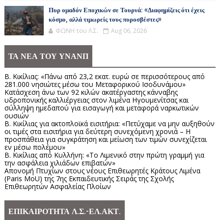
Πυρ ομαδόν Εποχικών σε Τουρνά: «Διαφημίζεις ότι έχεις
κόσμο, αλλά τιμωρείς τους πυροσβέστες»
ΦΩΝΗ του Λ.Σ.
Aug 06, 2026
ΤΑ ΝΕΑ ΤΟΥ ΥΝΑΝΠ
Β. Κικίλιας: «Πάνω από 23,2 εκατ. ευρώ σε περισσότερους από
281.000 νησιώτες μέσω του Μεταφορικού Ισοδυνάμου»
Κατάσχεση άνω των 92 κιλών ακατέργαστης κάνναβης
υδροπονικής καλλιέργειας στον λιμένα Ηγουμενίτσας και
σύλληψη ημεδαπού για εισαγωγή και μεταφορά ναρκωτικών
ουσιών
Β. Κικίλιας για ακτοπλοϊκά εισιτήρια: «Πετύχαμε να μην αυξηθούν
οι τιμές στα εισιτήρια για δεύτερη συνεχόμενη χρονιά – Η
προσπάθεια για συγκράτηση και μείωση των τιμών συνεχίζεται
εν μέσω πολέμου»
Β. Κικίλιας από Κυλλήνη: «Το Λιμενικό στην πρώτη γραμμή για
την ασφάλεια χιλιάδων επιβατών»
Απονομή Πτυχίων στους νέους Επιθεωρητές Κράτους Λιμένα
(Paris MoU) της 7ης Εκπαιδευτικής Σειράς της Σχολής
Επιθεωρητών Ασφαλείας Πλοίων
ΕΠΙΚΑΙΡΟΤΗΤΑ Λ.Σ.-ΕΛ.ΑΚΤ.