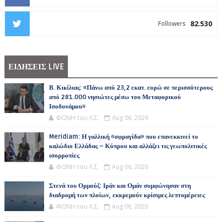
82.530
Followers
ΕΙΔΗΣΕΙΣ LIVE
Β. Κικίλιας: «Πάνω από 23,2 εκατ. ευρώ σε περισσότερους
από 281.000 νησιώτες μέσω του Μεταφορικού
Ισοδυνάμου»
ΦΩΝΗ του Λ.Σ.
Aug 06, 2026
Meridiam: Η γαλλική «σφραγίδα» που επανεκκινεί το
καλώδιο Ελλάδας – Κύπρου και αλλάζει τις γεωπολιτικές
ισορροπίες
ΦΩΝΗ του Λ.Σ.
Aug 06, 2026
Στενά του Ορμούζ: Ιράν και Ομάν συμφώνησαν στη
διαδρομή των πλοίων, εκκρεμούν κρίσιμες λεπτομέρειες
ΦΩΝΗ του Λ.Σ.
Aug 06, 2026