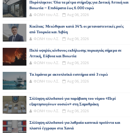
Πυρόπληκτοι: Όλα τα μέτρα στήριξης για Δυτική Αττική και
Βοιωτία – Επιδόματα έως 6.000 ευρώ
ΦΩΝΗ του Λ.Σ.
Aug 06, 2026
Κικίλιας: Μειώθηκαν κατά 34% οι μεταναστευτικές ροές
από Τουρκία και Λιβύη
ΦΩΝΗ του Λ.Σ.
Aug 06, 2026
Πολύ υψηλός κίνδυνος εκδήλωσης πυρκαγιάς σήμερα σε
Αττική, Εύβοια και Βοιωτία
ΦΩΝΗ του Λ.Σ.
Aug 06, 2026
Τα λιμάνια με ακτοπλοϊκά εισιτήρια από 3 ευρώ
ΦΩΝΗ του Λ.Σ.
Aug 06, 2026
Σύλληψη αλλοδαπού για παράβαση του νόμου «Περί
εξαρτησιογόνων ουσιών» στη Σαμοθράκη
ΦΩΝΗ του Λ.Σ.
Aug 06, 2026
Σύλληψη αλλοδαπού για λαθραία καπνικά προϊόντα και
πλαστό έγγραφο στα Χανιά