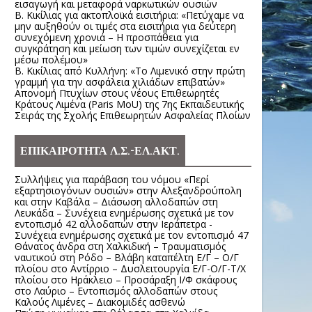
εισαγωγή και μεταφορά ναρκωτικών ουσιών
Β. Κικίλιας για ακτοπλοϊκά εισιτήρια: «Πετύχαμε να
μην αυξηθούν οι τιμές στα εισιτήρια για δεύτερη
συνεχόμενη χρονιά – Η προσπάθεια για
συγκράτηση και μείωση των τιμών συνεχίζεται εν
μέσω πολέμου»
Β. Κικίλιας από Κυλλήνη: «Το Λιμενικό στην πρώτη
γραμμή για την ασφάλεια χιλιάδων επιβατών»
Απονομή Πτυχίων στους νέους Επιθεωρητές
Κράτους Λιμένα (Paris MoU) της 7ης Εκπαιδευτικής
Σειράς της Σχολής Επιθεωρητών Ασφαλείας Πλοίων
ΕΠΙΚΑΙΡΟΤΗΤΑ Λ.Σ.-ΕΛ.ΑΚΤ.
Συλλήψεις για παράβαση του νόμου «Περί
εξαρτησιογόνων ουσιών» στην Αλεξανδρούπολη
και στην Καβάλα – Διάσωση αλλοδαπών στη
Λευκάδα – Συνέχεια ενημέρωσης σχετικά με τον
εντοπισμό 42 αλλοδαπών στην Ιεράπετρα -
Συνέχεια ενημέρωσης σχετικά με τον εντοπισμό 47
Θάνατος άνδρα στη Χαλκιδική – Τραυματισμός
ναυτικού στη Ρόδο – Βλάβη καταπέλτη Ε/Γ – Ο/Γ
πλοίου στο Αντίρριο – Δυσλειτουργία Ε/Γ-Ο/Γ-Τ/Χ
πλοίου στο Ηράκλειο – Προσάραξη Ι/Φ σκάφους
στο Λαύριο – Εντοπισμός αλλοδαπών στους
Καλούς Λιμένες – Διακομιδές ασθενώ