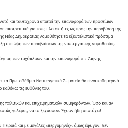
νατό και ταυτόχρονα απαιτεί την επαναφορά των προστίμων
ε αποτρεπτικά για τους πλοιοκτήτες ως προς την παραβίαση της
ης Νέας Δημοκρατίας νομοθέτησε τα εξευτελιστικά πρόστιμα
αξη στα ύψη των παραβιάσεων της ναυτεργατικής νομοθεσίας.
όγηση των ταχύπλοων και την επαναφορά της 7μηνης
αι τα Πρωτοβάθμια Ναυτεργατικά Σωματεία θα είναι καθημερινά
ο καθένας τις ευθύνες του.
σης πολιτικών και επιχειρηματικών συμφερόντων. Όσο και αν
εστώς γαλέρας, να το ξεχάσουν. Έχουν ήδη αποτύχει!
υ Πειραιά και με μεγάλες «περγαμηνές», όμως έφυγαν. Δεν