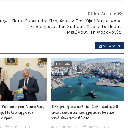
Older Article
ύς»
Ποιοι Ευρωπαίοι Πληρώνουν Τον Υψηλότερο Φόρο
Εισοδήματος Και Σε Ποιες Χώρες Τα Παιδιά
Μειώνουν Τη Φορολογία;
View More
ΝΑΥΤΙΛΙΑ
 Υφυπουργού Ναυτιλίας
Ελληνική ακτοπλοΐα: 164 πλοία, 20
ής Πολιτικής στον
εκατ. επιβάτες και χρηματοδοτικό
 Λέρου
κενό άνω των €5 δισ.
Σ.
Aug 08, 2026
ΦΩΝΗ του Λ.Σ.
Aug 07, 2026