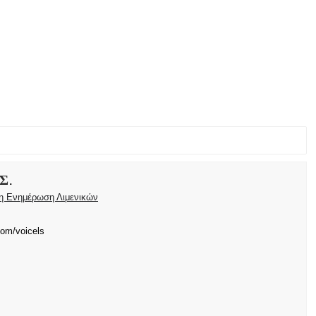
Σ.
ρη Ενημέρωση Λιμενικών
com/voicels