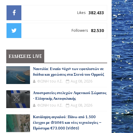
382.433
Likes
82.530
Followers
ΕΙΔΗΣΕΙΣ LIVE
Ναυτιλία: Ενιαίο «όχι» των εφοπλιστών σε
διόδια και χρεώσεις στα Στενά του Ορμούζ
ΦΩΝΗ του Λ.Σ.
Aug 08, 2026
Αποστρατείες στελεχών Λιμενικού Σώματος
- Ελληνικής Ακτοφυλακής
ΦΩΝΗ του Λ.Σ.
Aug 08, 2026
Κατάληψη αιγιαλού: Πάνω από 1.500
έλεγχοι με drones και νέες τεχνολογίες –
Πρόστιμα €73.000 (video)