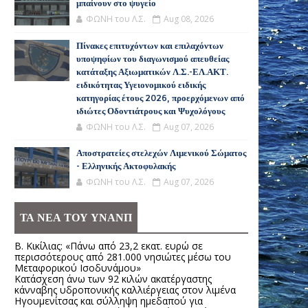
μπαίνουν στο ψυγείο
ΦΩΝΗ του Λ.Σ.
Aug 08, 2026
Πίνακες επιτυχόντων και επιλαχόντων
υποψηφίων του διαγωνισμού απευθείας
κατάταξης Αξιωματικών Λ.Σ.-ΕΛ.ΑΚΤ.
ειδικότητας Υγειονομικού ειδικής
κατηγορίας έτους 2026, προερχόμενων από
ιδιώτες Οδοντιάτρους και Ψυχολόγους
ΦΩΝΗ του Λ.Σ.
Aug 07, 2026
Αποστρατείες στελεχών Λιμενικού Σώματος
- Ελληνικής Ακτοφυλακής
ΦΩΝΗ του Λ.Σ.
Aug 07, 2026
ΤΑ ΝΕΑ ΤΟΥ ΥΝΑΝΠ
Β. Κικίλιας: «Πάνω από 23,2 εκατ. ευρώ σε
περισσότερους από 281.000 νησιώτες μέσω του
Μεταφορικού Ισοδυνάμου»
Κατάσχεση άνω των 92 κιλών ακατέργαστης
κάνναβης υδροπονικής καλλιέργειας στον λιμένα
Ηγουμενίτσας και σύλληψη ημεδαπού για