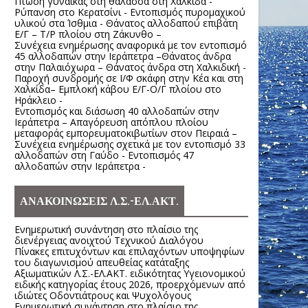
Πτώση γυναίκας στη θάλασσα στη Χαλκίδα -
Ρύπανση στο Κερατσίνι - Εντοπισμός πυρομαχικού
υλικού στα Ίσθμια - Θάνατος αλλοδαπού επιβάτη
Ε/Γ – Τ/Ρ πλοίου στη Ζάκυνθο –
Συνέχεια ενημέρωσης αναφορικά με τον εντοπισμό
45 αλλοδαπών στην Ιεράπετρα –Θάνατος άνδρα
στην Παλαιόχωρα – Θάνατος άνδρα στη Χαλκιδική -
Παροχή συνδρομής σε Ι/Φ σκάφη στην Κέα και στη
Χαλκίδα– Εμπλοκή κάβου Ε/Γ-Ο/Γ πλοίου στο
Ηράκλειο -
Εντοπισμός και διάσωση 40 αλλοδαπών στην
Ιεράπετρα – Απαγόρευση απόπλου πλοίου
μεταφοράς εμπορευματοκιβωτίων στον Πειραιά –
Συνέχεια ενημέρωσης σχετικά με τον εντοπισμό 33
αλλοδαπών στη Γαύδο - Εντοπισμός 47
αλλοδαπών στην Ιεράπετρα -
ΑΝΑΚΟΙΝΩΣΕΙΣ Λ.Σ.-ΕΛ.ΑΚΤ.
Ενημερωτική συνάντηση στο πλαίσιο της
διενέργειας ανοιχτού Τεχνικού Διαλόγου
Πίνακες επιτυχόντων και επιλαχόντων υποψηφίων
του διαγωνισμού απευθείας κατάταξης
Αξιωματικών Λ.Σ.-ΕΛ.ΑΚΤ. ειδικότητας Υγειονομικού
ειδικής κατηγορίας έτους 2026, προερχόμενων από
ιδιώτες Οδοντιάτρους και Ψυχολόγους
Ενημερωτική συνάντηση στο πλαίσιο της