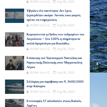
ΦΩΝΗ του Λ.Σ.
Aug 08, 2026
Έβγαλες νέα ταυτότητα; Δεν έχεις
ξεμπερδέψει ακόμα -Αυτούς τους φορείς
πρέπει να ενημερώσεις
ΦΩΝΗ του Λ.Σ.
Aug 08, 2026
Κορυφώνεται η έξοδος των εκδρομέων του
Αυγούστου – Στο 100% η πληρότητα σε
πολλά δρομολόγια για Κυκλάδες
ΦΩΝΗ του Λ.Σ.
Aug 08, 2026
Επίσκεψη του Υφυπουργού Ναυτιλίας και
Νησιωτικής Πολιτικής στον Μητροπολίτη
Λέρου
ΦΩΝΗ του Λ.Σ.
Aug 08, 2026
Σύλληψη για παράβαση του Ν. 3409/2005
στην Κάλυμνο
ΦΩΝΗ του Λ.Σ.
Aug 08, 2026
Εντοπισμός 57 αλλοδαπών στους Καλούς
Λιμένες