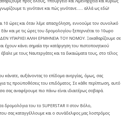
αθαρίζουμε προς όλους, Υπουργείο και Λιμεναρχεία και κυρίως
ι γνωρίζουμε τι γινότανε και πώς γινότανε…… αλλά ως εδώ!
ι 10 ώρες και όταν λέμε απασχόληση, εννοούμε τον συνολικό
Εάν και με τις ώρες του δρομολογίου ξεπερνιέται το 10ωρο
α. ΔΕΝ ΥΠΑΡΧΕΙ ΑΛΛΗ ΕΡΜΗΝΕΙΑ ΤΟΥ ΝΟΜΟΥ. Ξεκαθαρίζουμε σε
ι έχουν κάνει σημαία την κατάργηση του πιστοποιητικού
α έβαλε με τους Ναυτεργάτες και τα δικαιώματα τους, στο τέλος
υ κάνατε, αυξάνοντας το επίδομα ανεργίας, όμως, σας
για τις προϋποθέσεις του επιδόματος. Σε κάθε περίπτωση, αυτό
Όσα σας αναφέρουμε πιο πάνω είναι ιδιαιτέρως σοβαρά.
σε τα δρομολόγια του το SUPERSTAR II στον Βόλο,
 που σας καταγγέλλουμε και ο συνάδελφος μας λοστρόμος