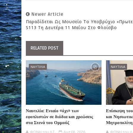
Newer Article
Παραδίδεται Ως Μουσείο Το Υποβρύχιο «Πρωτε
S113 Τη Δευτέρα 11 Μαΐου Στο Φλοίσβο
RELATED POST
ΝΑΥΤΙΛΙΑ
ΝΑΥΤΙΛΙΑ
Ναυτιλία: Ενιαίο «όχι» των
Επίσκεψη του
εφοπλιστών σε διόδια και χρεώσεις
και Νησιωτικ
στα Στενά του Ορμούζ
Μητροπολίτη
ΦΩΝΗ του Λ.Σ.
Aug 08, 2026
ΦΩΝΗ του Λ.