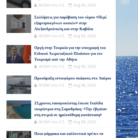
ΦΩΝΗ του Λ.Σ.
Aug 08, 2026
Συλλήψεις για παράβαση του νόμου «Περί
εξαρτησιογόνων ουσιών» στην
Αλεξανδρούπολη και στην Καβάλα
ΦΩΝΗ του Λ.Σ.
Aug 08, 2026
Οργή στην Τουρκία για την υπογραφή του
Ειδικού Χωροταξικού Πλαίσιου για τον
Τουρισμό από την Αθήνα
ΦΩΝΗ του Λ.Σ.
Aug 08, 2026
Προσάραξη ιστιοφόρου σκάφους στο Λαύριο
ΦΩΝΗ του Λ.Σ.
Aug 08, 2026
21χρονος ναυαγοσώστης έσωσε Ιταλίδα
τουρίστρια στη Σαμοθράκη: «Την έβγαλαν
στη στεριά σε ημιλιπόθυμη κατάσταση»
ΦΩΝΗ του Λ.Σ.
Aug 08, 2026
Ποια φάρμακα και καλλυντικά πρέπει να