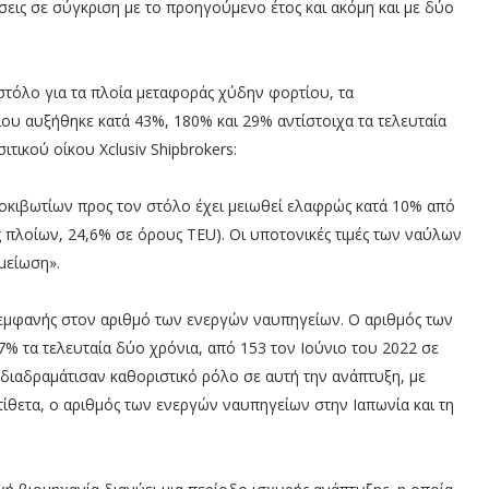
εις σε σύγκριση με το προηγούμενο έτος και ακόμη και με δύο
τόλο για τα πλοία μεταφοράς χύδην φορτίου, τα
ου αυξήθηκε κατά 43%, 180% και 29% αντίστοιχα τα τελευταία
τικού οίκου Xclusiv Shipbrokers:
οκιβωτίων προς τον στόλο έχει μειωθεί ελαφρώς κατά 10% από
ς πλοίων, 24,6% σε όρους TEU). Οι υποτονικές τιμές των ναύλων
μείωση».
 εμφανής στον αριθμό των ενεργών ναυπηγείων. Ο αριθμός των
% τα τελευταία δύο χρόνια, από 153 τον Ιούνιο του 2022 σε
 διαδραμάτισαν καθοριστικό ρόλο σε αυτή την ανάπτυξη, με
ίθετα, ο αριθμός των ενεργών ναυπηγείων στην Ιαπωνία και τη