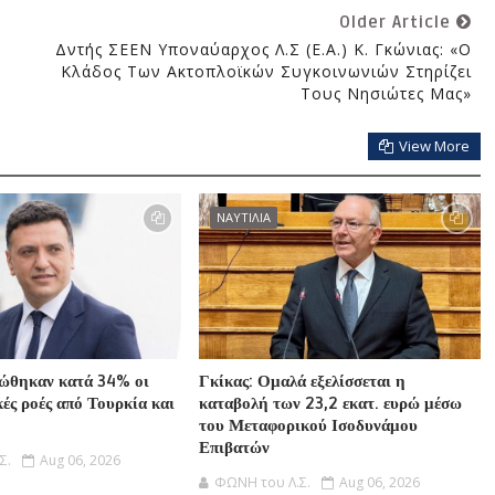
Older Article
Δντής ΣΕΕΝ Υποναύαρχος Λ.Σ (ε.α.) Κ. Γκώνιας: «Ο
Κλάδος Των Ακτοπλοϊκών Συγκοινωνιών Στηρίζει
Τους Νησιώτες Μας»
View More
ΝΑΥΤΙΛΙΑ
ιώθηκαν κατά 34% οι
Γκίκας: Ομαλά εξελίσσεται η
ές ροές από Τουρκία και
καταβολή των 23,2 εκατ. ευρώ μέσω
του Μεταφορικού Ισοδυνάμου
Επιβατών
Σ.
Aug 06, 2026
ΦΩΝΗ του Λ.Σ.
Aug 06, 2026