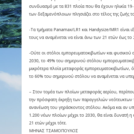
συνδυασμό με τα 831 πλοία που θα έχουν ηλικία 19-
των δεξαμενόπλοιων πλησιάζει στο τέλος της ζωής τ
-Τα τμήματα Panamax/LR1 και Handysize/MR1 είναι ι
τους να αναμένεται να είναι άνω των 21 ετών έως το 
-Ούτε οι στόλοι εμπορευματοκιβωτίων και φυσικού α
2030, το 49% του σημερινού στόλου εμπορευματοκιβω
μικρότερα πλοία μεταφοράς εμπορευματοκιβωτίων, όπω
το 60% του σημερινού στόλου να αναμένεται να υπερβ
– Στον τομέα των πλοίων μεταφοράς αερίου, περίπου
την πρόσφατη έκρηξη των παραγγελιών νεότευκτων 
ανανέωση του γηράσκοντος στόλου. Ακόμα και αν υ
1.200 νέων πλοίων μέχρι το 2030, θα είναι δυνατή 
21 ετών μέχρι τότε.
ΜΗΝΑΣ ΤΣΑΜΟΠΟΥΛΟΣ