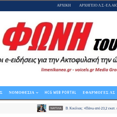
ΑΡΧΙΚΗ
ΑΡΧΗΓΕΙΟ Λ.Σ.-ΕΛ.ΑΚ
ΕΣ
ΝΟΜΟΘΕΣΙΑ
HCG WEB PORTAL
ΕΦΑΡΜΟΓΕΣ ΛΣ
Β. Κικίλιας: «Πάνω από 23,2 εκατ. ευρώ σε π
ΝΑΥΤΙΛΙΑ