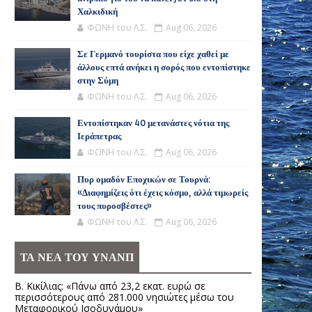
Χαλκιδική
ΦΩΝΗ του Λ.Σ.
Aug 06, 2026
Σε Γερμανό τουρίστα που είχε χαθεί με
άλλους επτά ανήκει η σορός που εντοπίστηκε
στην Σύμη
ΦΩΝΗ του Λ.Σ.
Aug 06, 2026
Εντοπίστηκαν 40 μετανάστες νότια της
Ιεράπετρας
ΦΩΝΗ του Λ.Σ.
Aug 06, 2026
Πυρ ομαδόν Εποχικών σε Τουρνά:
«Διαφημίζεις ότι έχεις κόσμο, αλλά τιμωρείς
τους πυροσβέστες»
ΦΩΝΗ του Λ.Σ.
Aug 06, 2026
ΤΑ ΝΕΑ ΤΟΥ ΥΝΑΝΠ
Β. Κικίλιας: «Πάνω από 23,2 εκατ. ευρώ σε
περισσότερους από 281.000 νησιώτες μέσω του
Μεταφορικού Ισοδυνάμου»