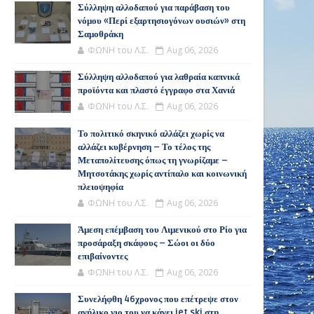
Σύλληψη αλλοδαπού για παράβαση του
νόμου «Περί εξαρτησιογόνων ουσιών» στη
Σαμοθράκη
ΦΩΝΗ του Λ.Σ.
Aug 06, 2026
Σύλληψη αλλοδαπού για λαθραία καπνικά
προϊόντα και πλαστό έγγραφο στα Χανιά
ΦΩΝΗ του Λ.Σ.
Aug 06, 2026
Το πολιτικό σκηνικό αλλάζει χωρίς να
αλλάζει κυβέρνηση – Το τέλος της
Μεταπολίτευσης όπως τη γνωρίζαμε –
Μητσοτάκης χωρίς αντίπαλο και κοινωνική
πλειοψηφία
ΦΩΝΗ του Λ.Σ.
Aug 06, 2026
Άμεση επέμβαση του Λιμενικού στο Ρίο για
προσάραξη σκάφους – Σώοι οι δύο
επιβαίνοντες
ΦΩΝΗ του Λ.Σ.
Aug 06, 2026
Συνελήφθη 46χρονος που επέτρεψε στον
ανήλικο γιο του να κάνει jet ski στη