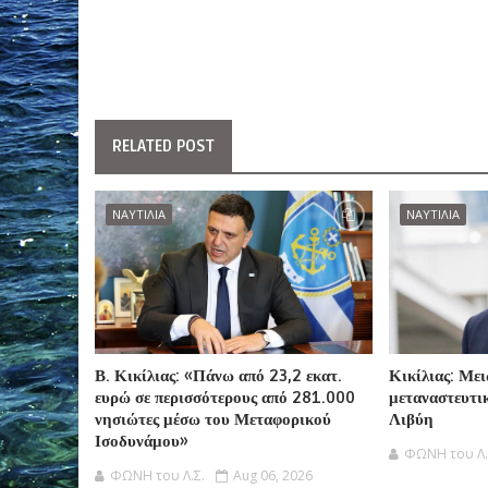
RELATED POST
ΝΑΥΤΙΛΙΑ
ΝΑΥΤΙΛΙΑ
Β. Κικίλιας: «Πάνω από 23,2 εκατ.
Κικίλιας: Με
ευρώ σε περισσότερους από 281.000
μεταναστευτικ
νησιώτες μέσω του Μεταφορικού
Λιβύη
Ισοδυνάμου»
ΦΩΝΗ του Λ.
ΦΩΝΗ του Λ.Σ.
Aug 06, 2026