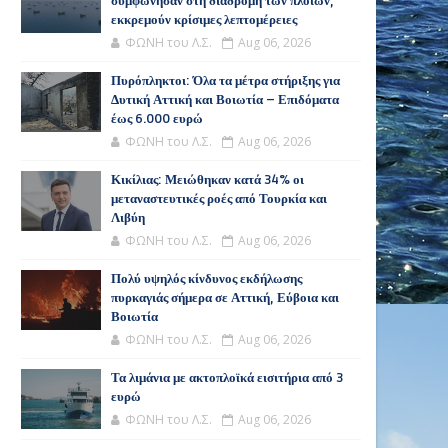
συμφώνησαν στη διαδρομή των πλοίων,
εκκρεμούν κρίσιμες λεπτομέρειες
ΦΩΝΗ του Λ.Σ.
Aug 06, 2026
Πυρόπληκτοι: Όλα τα μέτρα στήριξης για
Δυτική Αττική και Βοιωτία – Επιδόματα
έως 6.000 ευρώ
ΦΩΝΗ του Λ.Σ.
Aug 06, 2026
Κικίλιας: Μειώθηκαν κατά 34% οι
μεταναστευτικές ροές από Τουρκία και
Λιβύη
ΦΩΝΗ του Λ.Σ.
Aug 06, 2026
Πολύ υψηλός κίνδυνος εκδήλωσης
πυρκαγιάς σήμερα σε Αττική, Εύβοια και
Βοιωτία
ΦΩΝΗ του Λ.Σ.
Aug 06, 2026
Τα λιμάνια με ακτοπλοϊκά εισιτήρια από 3
ευρώ
ΦΩΝΗ του Λ.Σ.
Aug 06, 2026