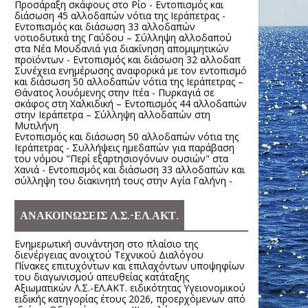
Προσάραξη σκάφους στο Ρίο - Εντοπισμός και
διάσωση 45 αλλοδαπών νότια της Ιεράπετρας -
Εντοπισμός και διάσωση 33 αλλοδαπών
νοτιοδυτικά της Γαύδου – Σύλληψη αλλοδαπού
στα Νέα Μουδανιά για διακίνηση απομιμητικών
προϊόντων - Εντοπισμός και διάσωση 32 αλλοδαπ
Συνέχεια ενημέρωσης αναφορικά με τον εντοπισμό
και διάσωση 50 αλλοδαπών νότια της Ιεράπετρας –
Θάνατος λουόμενης στην Ιτέα - Πυρκαγιά σε
σκάφος στη Χαλκιδική – Εντοπισμός 44 αλλοδαπών
στην Ιεράπετρα – Σύλληψη αλλοδαπών στη
Μυτιλήνη
Εντοπισμός και διάσωση 50 αλλοδαπών νότια της
Ιεράπετρας - Συλλήψεις ημεδαπών για παράβαση
του νόμου "Περί εξαρτησιογόνων ουσιών" στα
Χανιά - Εντοπισμός και διάσωση 33 αλλοδαπών και
σύλληψη του διακινητή τους στην Αγία Γαλήνη -
ΑΝΑΚΟΙΝΩΣΕΙΣ Λ.Σ.-ΕΛ.ΑΚΤ.
Ενημερωτική συνάντηση στο πλαίσιο της
διενέργειας ανοιχτού Τεχνικού Διαλόγου
Πίνακες επιτυχόντων και επιλαχόντων υποψηφίων
του διαγωνισμού απευθείας κατάταξης
Αξιωματικών Λ.Σ.-ΕΛ.ΑΚΤ. ειδικότητας Υγειονομικού
ειδικής κατηγορίας έτους 2026, προερχόμενων από