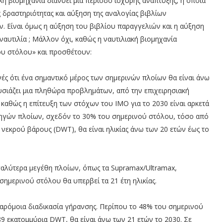
κή βιομηχανία διανύει μια περίοδο ισχυρής ανάπτυξης, η οποία
 δραστηριότητας και αύξηση της αναλογίας βιβλίων
. Είναι όμως η αύξηση του βιβλίου παραγγελιών και η αύξηση
αυτιλία ; Μάλλον όχι, καθώς η ναυτιλιακή βιομηχανία
του στόλου» και προσθέτουν:
νές ότι ένα σημαντικό μέρος των σημερινών πλοίων θα είναι άνω
σιάζει μια πληθώρα προβλημάτων, από την επιχειρησιακή
 καθώς η επίτευξη των στόχων του ΙΜΟ για το 2030 είναι αρκετά
τηγών πλοίων, σχεδόν το 30% του σημερινού στόλου, τόσο από
νεκρού βάρους (DWT), θα είναι ηλικίας άνω των 20 ετών έως το
εγαλύτερα μεγέθη πλοίων, όπως τα Supramax/Ultramax,
ημερινού στόλου θα υπερβεί τα 21 έτη ηλικίας.
παρόμοια διαδικασία γήρανσης. Περίπου το 48% του σημερινού
 εκατομμύρια DWT, θα είναι άνω των 21 ετών το 2030. Σε