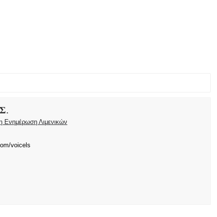
Σ.
ρη Ενημέρωση Λιμενικών
com/voicels