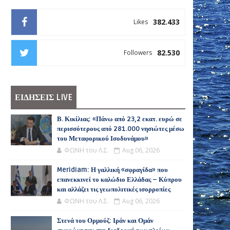
382.433
Likes
82.530
Followers
ΕΙΔΗΣΕΙΣ LIVE
Β. Κικίλιας: «Πάνω από 23,2 εκατ. ευρώ σε
περισσότερους από 281.000 νησιώτες μέσω
του Μεταφορικού Ισοδυνάμου»
ΦΩΝΗ του Λ.Σ.
Aug 06, 2026
Meridiam: Η γαλλική «σφραγίδα» που
επανεκκινεί το καλώδιο Ελλάδας – Κύπρου
και αλλάζει τις γεωπολιτικές ισορροπίες
ΦΩΝΗ του Λ.Σ.
Aug 06, 2026
Στενά του Ορμούζ: Ιράν και Ομάν