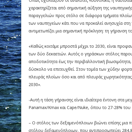
Όπως σχολιάζουν οι αναλυτές «συνολικά, η ναυτιλια
χαρακτηρίζεται από σημαντική αύξηση της ναυπηγικής
παραγγελιών προς στόλο σε διάφορα τμήματα πλοίων
των ναυπηγείων κάτι που να προκαλεί ανησυχία στη ν
αντιμετωπίζει μια σημαντική πρόκληση: τη γήρανση 
«Καθώς κοιτάμε μπροστά μέχρι το 2030, είναι προφα
των δύο δεκαετιών. Αυτός ο γηράσκων στόλος παρου
αποδοτικότητα έως την περιβαλλοντική βιωσιμότητα,
δύσκολο να επιτευχθεί. Στον τομέα των χύδην φορ
πλευράς πλοίων όσο και από πλευράς χωρητικότητας 
2030».
-Αυτή η τάση γήρανσης είναι ιδιαίτερα έντονη στα μ
Panamax/Kmax και Cape/Nuke, όπου το 27-28% του σ
– Ο στόλος των δεξαμενόπλοιων βιώνει επίσης μια 
στόλου δεξαμενόπλοιων, που αντιπροσωπεύει 284,89