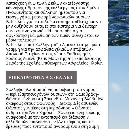
Κατάσχεση άνω των 92 κιλών ακατέργαστης
κάνναβης υδροπονικής καλλιέργειας στον λιμένα
Ηγουμενίτσας και σύλληψη ημεδαπού για
εισαγωγή και μεταφορά ναρκωτικών ουσιών
Β. Κικίλιας για ακτοπλοϊκά εισιτήρια: «Πετύχαμε να
μην αυξηθούν οι τιμές στα εισιτήρια για δεύτερη
συνεχόμενη χρονιά – Η προσπάθεια για
συγκράτηση και μείωση των τιμών συνεχίζεται εν
μέσω πολέμου»
Β. Κικίλιας από Κυλλήνη: «Το Λιμενικό στην πρώτη
γραμμή για την ασφάλεια χιλιάδων επιβατών»
Απονομή Πτυχίων στους νέους Επιθεωρητές
Κράτους Λιμένα (Paris MoU) της 7ης Εκπαιδευτικής
Σειράς της Σχολής Επιθεωρητών Ασφαλείας Πλοίων
ΕΠΙΚΑΙΡΟΤΗΤΑ Λ.Σ.-ΕΛ.ΑΚΤ.
Σύλληψη αλλοδαπού για παράβαση του νόμου
«Περί εξαρτησιογόνων ουσιών» στη Σαμοθράκη–
Θάνατος άνδρα στη Ζάκυνθο –Μηχανική Βλάβη Ι/Φ
σκάφους στους Οθωνούς – Διακομιδές ασθενών
Θάνατος γυναίκας στη Χερσόνησο – Θάνατος
άνδρα στον Άγιο Κήρυκο – Συνέχεια ενημέρωσης
αναφορικά με τον εντοπισμό και διάσωση 7
αλλοδαπών επιβαινόντων Ι/Φ σκάφους και τις
έρευνες προς εντοπισμό αγνοούμενου στη Σύμη –